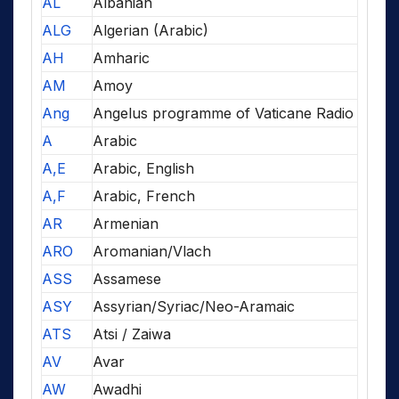
AL
Albanian
ALG
Algerian (Arabic)
AH
Amharic
AM
Amoy
Ang
Angelus programme of Vaticane Radio
A
Arabic
A,E
Arabic, English
A,F
Arabic, French
AR
Armenian
ARO
Aromanian/Vlach
ASS
Assamese
ASY
Assyrian/Syriac/Neo-Aramaic
ATS
Atsi / Zaiwa
AV
Avar
AW
Awadhi