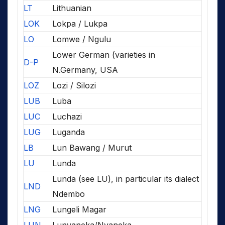
LT
Lithuanian
LOK
Lokpa / Lukpa
LO
Lomwe / Ngulu
Lower German (varieties in
D-P
N.Germany, USA
LOZ
Lozi / Silozi
LUB
Luba
LUC
Luchazi
LUG
Luganda
LB
Lun Bawang / Murut
LU
Lunda
Lunda (see LU), in particular its dialect
LND
Ndembo
LNG
Lungeli Magar