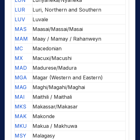
LUN
Lunyaneka/Nyaneka
LUR
Luri, Northern and Southern
LUV
Luvale
MAS
Maasai/Massai/Masai
MAM
Maay / Mamay / Rahanweyn
MC
Macedonian
MX
Macuxi/Macushi
MAD
Madurese/Madura
MGA
Magar (Western and Eastern)
MAG
Maghi/Magahi/Maghai
MAI
Maithili / Maithali
MKS
Makassar/Makasar
MAK
Makonde
MKU
Makua / Makhuwa
MSY
Malagasy