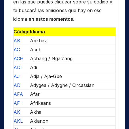
en las que puedes cliquear sobre su código y
te buscará las emisiones que hay en ese
idioma
en estos momentos
.
Código
Idioma
AB
Abkhaz
AC
Aceh
ACH
Achang / Ngac'ang
ADI
Adi
AJ
Adja / Aja-Gbe
AD
Adygea / Adyghe / Circassian
AFA
Afar
AF
Afrikaans
AK
Akha
AKL
Aklanon