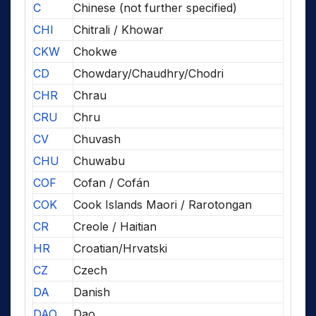
C
Chinese (not further specified)
CHI
Chitrali / Khowar
CKW
Chokwe
CD
Chowdary/Chaudhry/Chodri
CHR
Chrau
CRU
Chru
CV
Chuvash
CHU
Chuwabu
COF
Cofan / Cofán
COK
Cook Islands Maori / Rarotongan
CR
Creole / Haitian
HR
Croatian/Hrvatski
CZ
Czech
DA
Danish
DAO
Dao