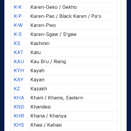
K-K
Karen-Geko / Gekho
K-P
Karen-Pao / Black Karen / Pa'o
K-W
Karen-Pwo
K-S
Karen-Sgaw / S'gaw
KS
Kashmiri
KAT
Katu
KAU
Kau Bru / Riang
KYH
Kayah
KAY
Kayan
KZ
Kazakh
KHA
Kham / Khams, Eastern
KND
Khandesi
KHR
Kharia / Khariya
KHS
Khasi / Kahasi