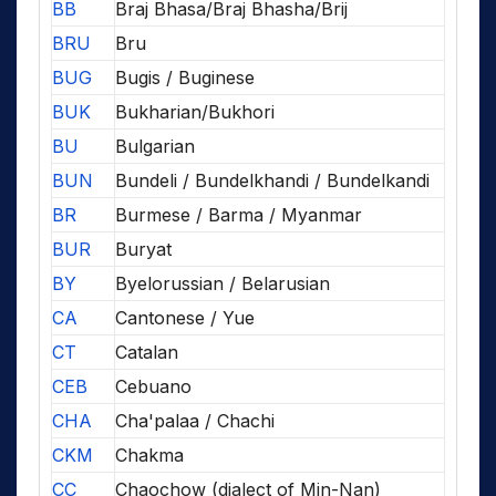
BB
Braj Bhasa/Braj Bhasha/Brij
BRU
Bru
BUG
Bugis / Buginese
BUK
Bukharian/Bukhori
BU
Bulgarian
BUN
Bundeli / Bundelkhandi / Bundelkandi
BR
Burmese / Barma / Myanmar
BUR
Buryat
BY
Byelorussian / Belarusian
CA
Cantonese / Yue
CT
Catalan
CEB
Cebuano
CHA
Cha'palaa / Chachi
CKM
Chakma
CC
Chaochow (dialect of Min-Nan)