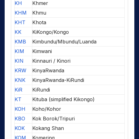
KH
Khmer
KHM
Khmu
KHT
Khota
KK
KiKongo/Kongo
KMB
Kimbundu/Mbundu/Luanda
KIM
Kimwani
KIN
Kinnauri / Kinori
KRW
KinyaRwanda
KNK
KinyaRwanda-KiRundi
KiR
KiRundi
KT
Kituba (simplified Kikongo)
KOH
Koho/Kohor
KBO
Kok Borok/Tripuri
KOK
Kokang Shan
KOM
Komering