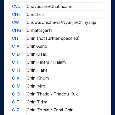
CVC
Chavacano/Chabacano
CHE
Chechen
CW
Chewa/Chichewa/Nyanja/Chinyanja
CHG
Chhattisgarhi
CH
Chin (not further specified)
C-A
Chin-Asho
C-D
Chin-Daai:
C-F
Chin-Falam / Halam
C-H
Chin-Haka
C-K
Chin-Khumi
C-M
Chin-Mro
C-O
Chin-Thado / Thadou-Kuki
C-T
Chin-Tidim
C-Z
Chin-Zomin / Zomi-Chin