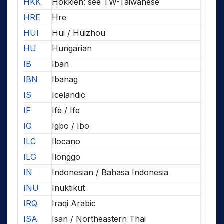
HKK
Hokkien: see TW-Taiwanese
HRE
Hre
HUI
Hui / Huizhou
HU
Hungarian
IB
Iban
IBN
Ibanag
IS
Icelandic
IF
Ifè / Ife
IG
Igbo / Ibo
ILC
Ilocano
ILG
Ilonggo
IN
Indonesian / Bahasa Indonesia
INU
Inuktikut
IRQ
Iraqi Arabic
ISA
Isan / Northeastern Thai