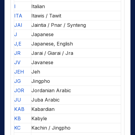
I
Italian
ITA
Itawis / Tawit
JAI
Jaintia / Pnar / Synteng
J
Japanese
J,E
Japanese, English
JR
Jarai / Giarai / Jra
JV
Javanese
JEH
Jeh
JG
Jingpho
JOR
Jordanian Arabic
JU
Juba Arabic
KAB
Kabardian
KB
Kabyle
KC
Kachin / Jingpho