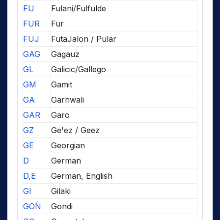
FU
Fulani/Fulfulde
FUR
Fur
FUJ
FutaJalon / Pular
GAG
Gagauz
GL
Galicic/Gallego
GM
Gamit
GA
Garhwali
GAR
Garo
GZ
Ge'ez / Geez
GE
Georgian
D
German
D,E
German, English
GI
Gilaki
GON
Gondi