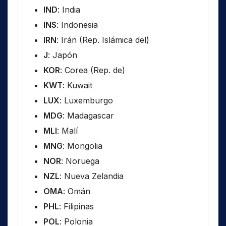
IND
: India
INS
: Indonesia
IRN
: Irán (Rep. Islámica del)
J
: Japón
KOR
: Corea (Rep. de)
KWT
: Kuwait
LUX
: Luxemburgo
MDG
: Madagascar
MLI
: Malí
MNG
: Mongolia
NOR
: Noruega
NZL
: Nueva Zelandia
OMA
: Omán
PHL
: Filipinas
POL
: Polonia