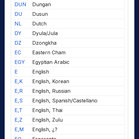
DUN
Dungan
DU
Dusun
NL
Dutch
DY
Dyula/Jula
DZ
Dzongkha
EC
Eastern Cham
EGY
Egyptian Arabic
E
English
E,K
English, Korean
E,R
English, Russian
E,S
English, Spanish/Castellano
E,T
English, Thai
E,Z
English, Zulu
E,M
English, ¿?