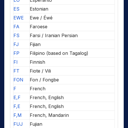
EO
Esperanto
ES
Estonian
EWE
Ewe / Éwé
FA
Faroese
FS
Farsi / Iranian Persian
FJ
Fijian
FP
Filipino (based on Tagalog)
FI
Finnish
FT
Fiote / Vili
FON
Fon / Fongbe
F
French
E,F
French, English
F,E
French, English
F,M
French, Mandarin
FUJ
Fujian