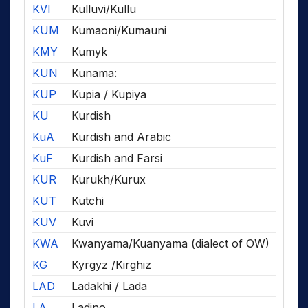
KVI
Kulluvi/Kullu
KUM
Kumaoni/Kumauni
KMY
Kumyk
KUN
Kunama:
KUP
Kupia / Kupiya
KU
Kurdish
KuA
Kurdish and Arabic
KuF
Kurdish and Farsi
KUR
Kurukh/Kurux
KUT
Kutchi
KUV
Kuvi
KWA
Kwanyama/Kuanyama (dialect of OW)
KG
Kyrgyz /Kirghiz
LAD
Ladakhi / Lada
LA
Ladino