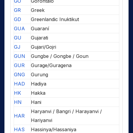
GO
Gorontalo
GR
Greek
GD
Greenlandic Inuktikut
GUA
Guaraní
GU
Gujarati
GJ
Gujari/Gojri
GUN
Gungbe / Gongbe / Goun
GUR
Gurage/Guragena
GNG
Gurung
HAD
Hadiya
HK
Hakka
HN
Hani
Haryanvi / Bangri / Harayanvi /
HAR
Hariyanvi
HAS
Hassinya/Hassaniya