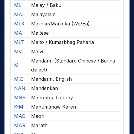
ML
Malay / Baku
MAL
Malayalam
MLK
Malinke/Maninka (We/Ea)
MA
Maltese
MLT
Malto / Kumarbhag Paharia
MV
Malvi
Mandarin (Standard Chinese / Beijing
M
dialect)
M,E
Mandarin, English
NAN
Mandenkan
MNB
Manobo / T'duray
K-M
Manumanaw Karen
MAO
Maori
MAR
Marathi