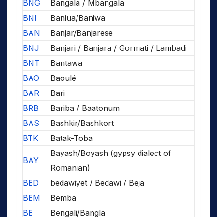
BNG
Bangala / Mbangala
BNI
Baniua/Baniwa
BAN
Banjar/Banjarese
BNJ
Banjari / Banjara / Gormati / Lambadi
BNT
Bantawa
BAO
Baoulé
BAR
Bari
BRB
Bariba / Baatonum
BAS
Bashkir/Bashkort
BTK
Batak-Toba
Bayash/Boyash (gypsy dialect of
BAY
Romanian)
BED
bedawiyet / Bedawi / Beja
BEM
Bemba
BE
Bengali/Bangla