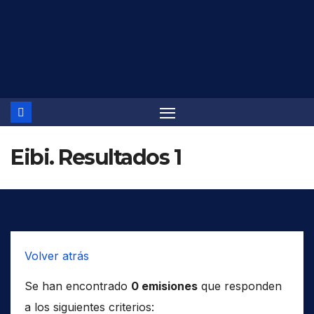
Saltar
al
contenido
Eibi. Resultados 1
Volver atrás
Se han encontrado
0 emisiones
que responden
a los siguientes criterios: