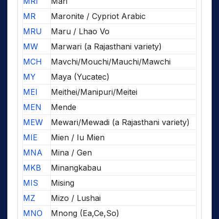
MRI
Mari
MR
Maronite / Cypriot Arabic
MRU
Maru / Lhao Vo
MW
Marwari (a Rajasthani variety)
MCH
Mavchi/Mouchi/Mauchi/Mawchi
MY
Maya (Yucatec)
MEI
Meithei/Manipuri/Meitei
MEN
Mende
MEW
Mewari/Mewadi (a Rajasthani variety)
MIE
Mien / Iu Mien
MNA
Mina / Gen
MKB
Minangkabau
MIS
Mising
MZ
Mizo / Lushai
MNO
Mnong (Ea,Ce,So)