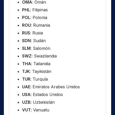
OMA
: Omán
PHL
: Filipinas
POL
: Polonia
ROU
: Rumania
RUS
: Rusia
SDN
: Sudán
SLM
: Salomón
SWZ
: Swazilandia
THA
: Tailandia
TJK
: Tayikistán
TUR
: Turquía
UAE
: Emiratos Arabes Unidos
USA
: Estados Unidos
UZB
: Uzbekistán
VUT
: Vanuatu