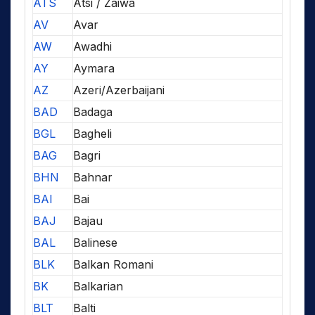
ATS
Atsi / Zaiwa
AV
Avar
AW
Awadhi
AY
Aymara
AZ
Azeri/Azerbaijani
BAD
Badaga
BGL
Bagheli
BAG
Bagri
BHN
Bahnar
BAI
Bai
BAJ
Bajau
BAL
Balinese
BLK
Balkan Romani
BK
Balkarian
BLT
Balti