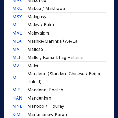
MAK
Makonde
MKU
Makua / Makhuwa
MSY
Malagasy
ML
Malay / Baku
MAL
Malayalam
MLK
Malinke/Maninka (We/Ea)
MA
Maltese
MLT
Malto / Kumarbhag Paharia
MV
Malvi
Mandarin (Standard Chinese / Beijing
M
dialect)
M,E
Mandarin, English
NAN
Mandenkan
MNB
Manobo / T'duray
K-M
Manumanaw Karen