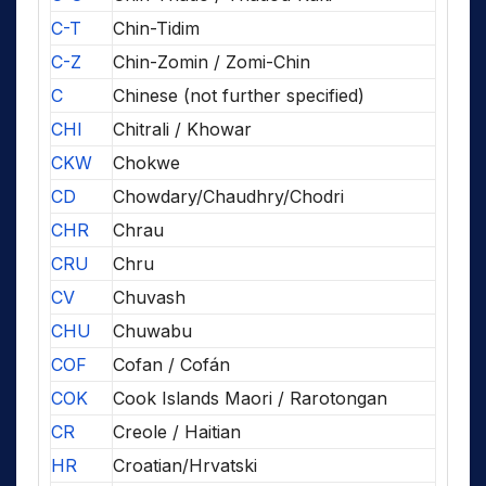
C-T
Chin-Tidim
C-Z
Chin-Zomin / Zomi-Chin
C
Chinese (not further specified)
CHI
Chitrali / Khowar
CKW
Chokwe
CD
Chowdary/Chaudhry/Chodri
CHR
Chrau
CRU
Chru
CV
Chuvash
CHU
Chuwabu
COF
Cofan / Cofán
COK
Cook Islands Maori / Rarotongan
CR
Creole / Haitian
HR
Croatian/Hrvatski