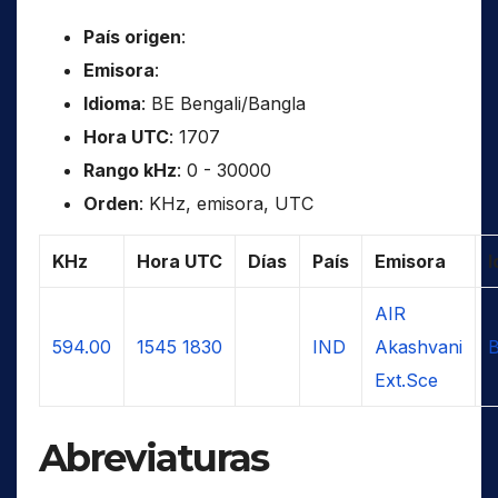
País origen
:
Emisora
:
Idioma
: BE Bengali/Bangla
Hora UTC
: 1707
Rango kHz
: 0 - 30000
Orden
: KHz, emisora, UTC
KHz
Hora UTC
Días
País
Emisora
I
AIR
594.00
1545
1830
IND
Akashvani
B
Ext.Sce
Abreviaturas