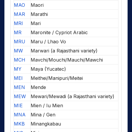
MAO
Maori
MAR
Marathi
MRI
Mari
MR
Maronite / Cypriot Arabic
MRU
Maru / Lhao Vo
MW
Marwari (a Rajasthani variety)
MCH
Mavchi/Mouchi/Mauchi/Mawchi
MY
Maya (Yucatec)
MEI
Meithei/Manipuri/Meitei
MEN
Mende
MEW
Mewari/Mewadi (a Rajasthani variety)
MIE
Mien / Iu Mien
MNA
Mina / Gen
MKB
Minangkabau