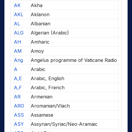
AK
Akha
AKL
Aklanon
AL
Albanian
ALG
Algerian (Arabic)
AH
Amharic
AM
Amoy
Ang
Angelus programme of Vaticane Radio
A
Arabic
A,E
Arabic, English
A,F
Arabic, French
AR
Armenian
ARO
Aromanian/Vlach
ASS
Assamese
ASY
Assyrian/Syriac/Neo-Aramaic