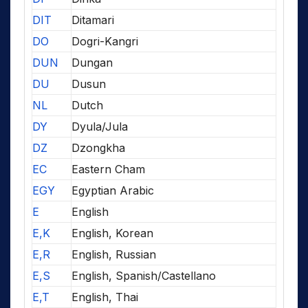
DIT
Ditamari
DO
Dogri-Kangri
DUN
Dungan
DU
Dusun
NL
Dutch
DY
Dyula/Jula
DZ
Dzongkha
EC
Eastern Cham
EGY
Egyptian Arabic
E
English
E,K
English, Korean
E,R
English, Russian
E,S
English, Spanish/Castellano
E,T
English, Thai