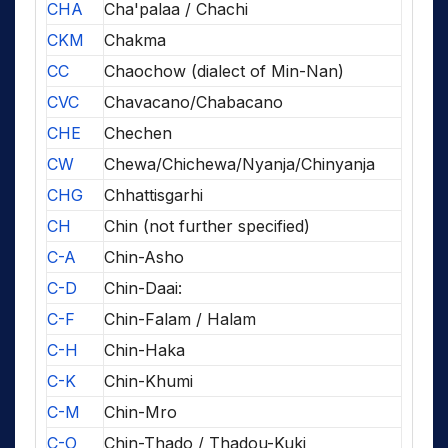
CHA
Cha'palaa / Chachi
CKM
Chakma
CC
Chaochow (dialect of Min-Nan)
CVC
Chavacano/Chabacano
CHE
Chechen
CW
Chewa/Chichewa/Nyanja/Chinyanja
CHG
Chhattisgarhi
CH
Chin (not further specified)
C-A
Chin-Asho
C-D
Chin-Daai:
C-F
Chin-Falam / Halam
C-H
Chin-Haka
C-K
Chin-Khumi
C-M
Chin-Mro
C-O
Chin-Thado / Thadou-Kuki