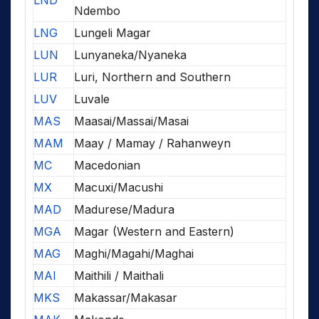
LND
Ndembo
LNG
Lungeli Magar
LUN
Lunyaneka/Nyaneka
LUR
Luri, Northern and Southern
LUV
Luvale
MAS
Maasai/Massai/Masai
MAM
Maay / Mamay / Rahanweyn
MC
Macedonian
MX
Macuxi/Macushi
MAD
Madurese/Madura
MGA
Magar (Western and Eastern)
MAG
Maghi/Magahi/Maghai
MAI
Maithili / Maithali
MKS
Makassar/Makasar