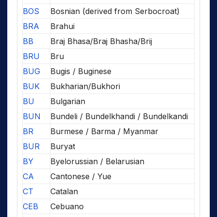
BOS
Bosnian (derived from Serbocroat)
BRA
Brahui
BB
Braj Bhasa/Braj Bhasha/Brij
BRU
Bru
BUG
Bugis / Buginese
BUK
Bukharian/Bukhori
BU
Bulgarian
BUN
Bundeli / Bundelkhandi / Bundelkandi
BR
Burmese / Barma / Myanmar
BUR
Buryat
BY
Byelorussian / Belarusian
CA
Cantonese / Yue
CT
Catalan
CEB
Cebuano