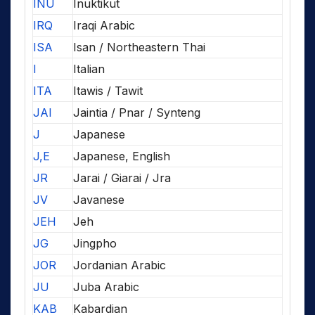
INU
Inuktikut
IRQ
Iraqi Arabic
ISA
Isan / Northeastern Thai
I
Italian
ITA
Itawis / Tawit
JAI
Jaintia / Pnar / Synteng
J
Japanese
J,E
Japanese, English
JR
Jarai / Giarai / Jra
JV
Javanese
JEH
Jeh
JG
Jingpho
JOR
Jordanian Arabic
JU
Juba Arabic
KAB
Kabardian