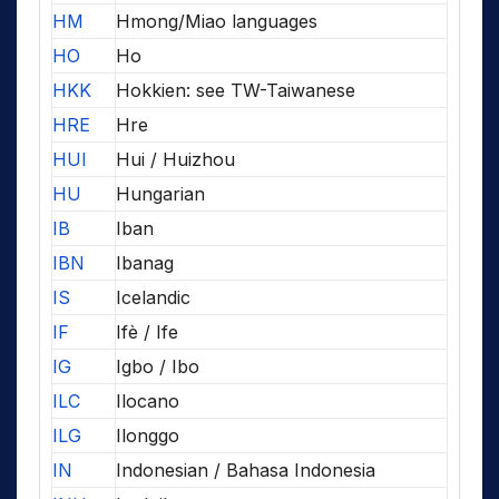
HM
Hmong/Miao languages
HO
Ho
HKK
Hokkien: see TW-Taiwanese
HRE
Hre
HUI
Hui / Huizhou
HU
Hungarian
IB
Iban
IBN
Ibanag
IS
Icelandic
IF
Ifè / Ife
IG
Igbo / Ibo
ILC
Ilocano
ILG
Ilonggo
IN
Indonesian / Bahasa Indonesia