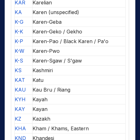
KAR
Karelian
KA
Karen (unspecified)
K-G
Karen-Geba
K-K
Karen-Geko / Gekho
K-P
Karen-Pao / Black Karen / Pa'o
K-W
Karen-Pwo
K-S
Karen-Sgaw / S'gaw
KS
Kashmiri
KAT
Katu
KAU
Kau Bru / Riang
KYH
Kayah
KAY
Kayan
KZ
Kazakh
KHA
Kham / Khams, Eastern
KND
Khandesi