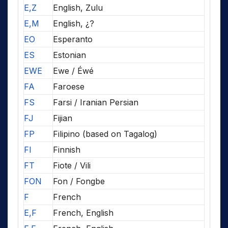
E,Z
English, Zulu
E,M
English, ¿?
EO
Esperanto
ES
Estonian
EWE
Ewe / Éwé
FA
Faroese
FS
Farsi / Iranian Persian
FJ
Fijian
FP
Filipino (based on Tagalog)
FI
Finnish
FT
Fiote / Vili
FON
Fon / Fongbe
F
French
E,F
French, English