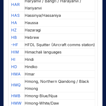
Haryanvi / Bangri / Harayanvi /
HAR
Hariyanvi
HAS
Hassinya/Hassaniya
HA
Haussa
HZ
Hazaragi
HB
Hebrew
-HF
HFDL Squitter (Aircraft comms station)
HIM
Himachali languages
HI
Hindi
HD
Hindko
HMA
Hmar
Hmong, Northern Qiandong / Black
HMQ
Hmong
HMB
Hmong-Blue/Njua
HMW
Hmong-White/Daw