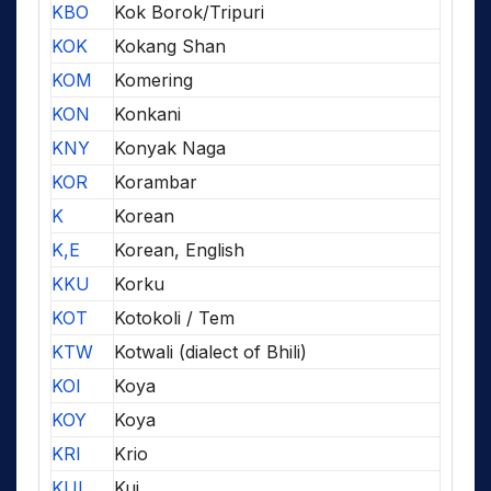
KBO
Kok Borok/Tripuri
KOK
Kokang Shan
KOM
Komering
KON
Konkani
KNY
Konyak Naga
KOR
Korambar
K
Korean
K,E
Korean, English
KKU
Korku
KOT
Kotokoli / Tem
KTW
Kotwali (dialect of Bhili)
KOI
Koya
KOY
Koya
KRI
Krio
KUI
Kui