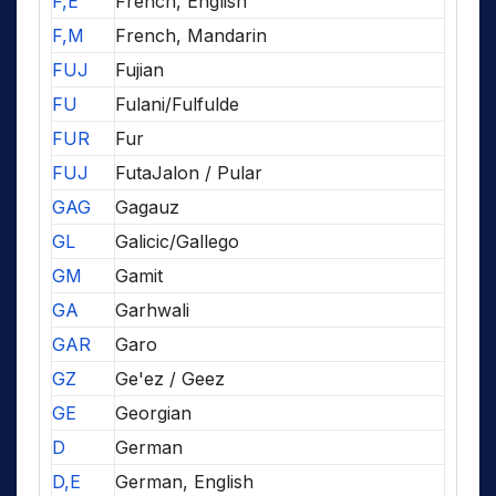
F,E
French, English
F,M
French, Mandarin
FUJ
Fujian
FU
Fulani/Fulfulde
FUR
Fur
FUJ
FutaJalon / Pular
GAG
Gagauz
GL
Galicic/Gallego
GM
Gamit
GA
Garhwali
GAR
Garo
GZ
Ge'ez / Geez
GE
Georgian
D
German
D,E
German, English