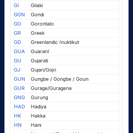
GI
Gilaki
GON
Gondi
GO
Gorontalo
GR
Greek
GD
Greenlandic Inuktikut
GUA
Guaraní
GU
Gujarati
GJ
Gujari/Gojri
GUN
Gungbe / Gongbe / Goun
GUR
Gurage/Guragena
GNG
Gurung
HAD
Hadiya
HK
Hakka
HN
Hani