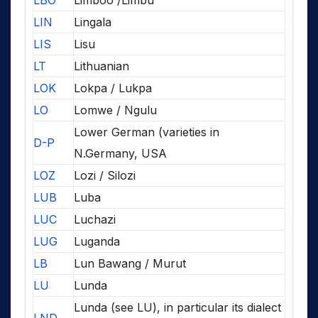
LBO
Limboo /Limbu
LIN
Lingala
LIS
Lisu
LT
Lithuanian
LOK
Lokpa / Lukpa
LO
Lomwe / Ngulu
Lower German (varieties in
D-P
N.Germany, USA
LOZ
Lozi / Silozi
LUB
Luba
LUC
Luchazi
LUG
Luganda
LB
Lun Bawang / Murut
LU
Lunda
Lunda (see LU), in particular its dialect