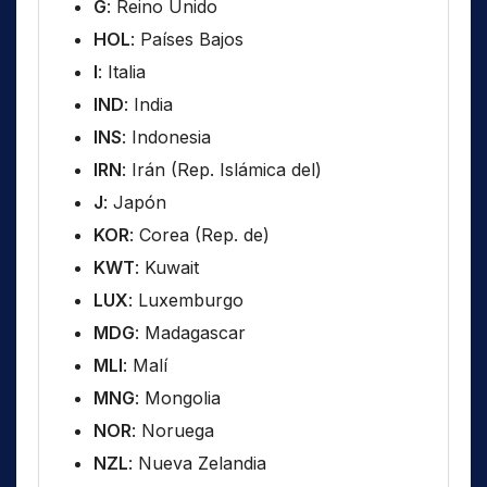
G
: Reino Unido
HOL
: Países Bajos
I
: Italia
IND
: India
INS
: Indonesia
IRN
: Irán (Rep. Islámica del)
J
: Japón
KOR
: Corea (Rep. de)
KWT
: Kuwait
LUX
: Luxemburgo
MDG
: Madagascar
MLI
: Malí
MNG
: Mongolia
NOR
: Noruega
NZL
: Nueva Zelandia