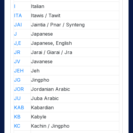
I
Italian
ITA
Itawis / Tawit
JAI
Jaintia / Pnar / Synteng
J
Japanese
J,E
Japanese, English
JR
Jarai / Giarai / Jra
JV
Javanese
JEH
Jeh
JG
Jingpho
JOR
Jordanian Arabic
JU
Juba Arabic
KAB
Kabardian
KB
Kabyle
KC
Kachin / Jingpho