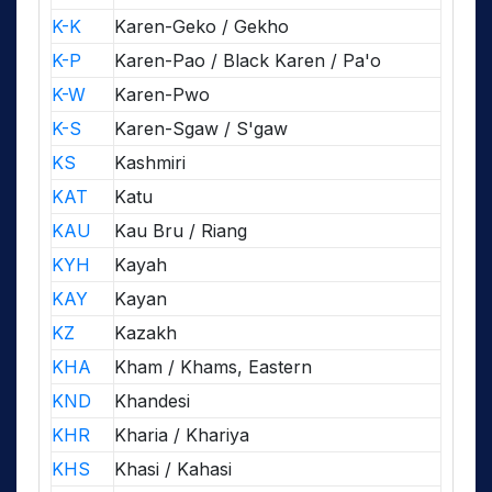
K-K
Karen-Geko / Gekho
K-P
Karen-Pao / Black Karen / Pa'o
K-W
Karen-Pwo
K-S
Karen-Sgaw / S'gaw
KS
Kashmiri
KAT
Katu
KAU
Kau Bru / Riang
KYH
Kayah
KAY
Kayan
KZ
Kazakh
KHA
Kham / Khams, Eastern
KND
Khandesi
KHR
Kharia / Khariya
KHS
Khasi / Kahasi