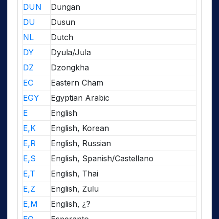
DUN
Dungan
DU
Dusun
NL
Dutch
DY
Dyula/Jula
DZ
Dzongkha
EC
Eastern Cham
EGY
Egyptian Arabic
E
English
E,K
English, Korean
E,R
English, Russian
E,S
English, Spanish/Castellano
E,T
English, Thai
E,Z
English, Zulu
E,M
English, ¿?