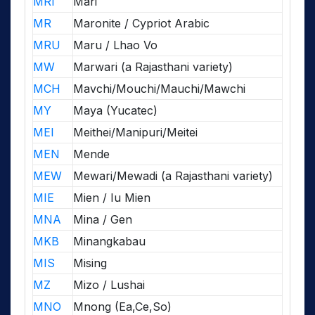
MRI
Mari
MR
Maronite / Cypriot Arabic
MRU
Maru / Lhao Vo
MW
Marwari (a Rajasthani variety)
MCH
Mavchi/Mouchi/Mauchi/Mawchi
MY
Maya (Yucatec)
MEI
Meithei/Manipuri/Meitei
MEN
Mende
MEW
Mewari/Mewadi (a Rajasthani variety)
MIE
Mien / Iu Mien
MNA
Mina / Gen
MKB
Minangkabau
MIS
Mising
MZ
Mizo / Lushai
MNO
Mnong (Ea,Ce,So)