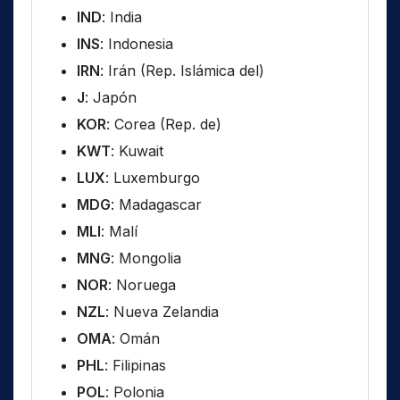
IND
: India
INS
: Indonesia
IRN
: Irán (Rep. Islámica del)
J
: Japón
KOR
: Corea (Rep. de)
KWT
: Kuwait
LUX
: Luxemburgo
MDG
: Madagascar
MLI
: Malí
MNG
: Mongolia
NOR
: Noruega
NZL
: Nueva Zelandia
OMA
: Omán
PHL
: Filipinas
POL
: Polonia