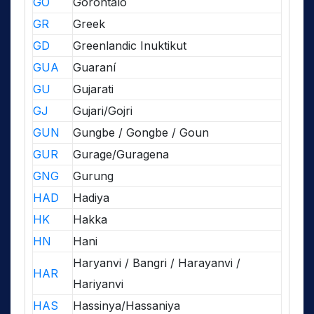
GO
Gorontalo
GR
Greek
GD
Greenlandic Inuktikut
GUA
Guaraní
GU
Gujarati
GJ
Gujari/Gojri
GUN
Gungbe / Gongbe / Goun
GUR
Gurage/Guragena
GNG
Gurung
HAD
Hadiya
HK
Hakka
HN
Hani
Haryanvi / Bangri / Harayanvi /
HAR
Hariyanvi
HAS
Hassinya/Hassaniya