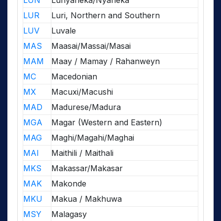
LUN
Lunyaneka/Nyaneka
LUR
Luri, Northern and Southern
LUV
Luvale
MAS
Maasai/Massai/Masai
MAM
Maay / Mamay / Rahanweyn
MC
Macedonian
MX
Macuxi/Macushi
MAD
Madurese/Madura
MGA
Magar (Western and Eastern)
MAG
Maghi/Magahi/Maghai
MAI
Maithili / Maithali
MKS
Makassar/Makasar
MAK
Makonde
MKU
Makua / Makhuwa
MSY
Malagasy