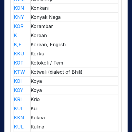
KON
Konkani
KNY
Konyak Naga
KOR
Korambar
K
Korean
K,E
Korean, English
KKU
Korku
KOT
Kotokoli / Tem
KTW
Kotwali (dialect of Bhili)
KOI
Koya
KOY
Koya
KRI
Krio
KUI
Kui
KKN
Kukna
KUL
Kulina