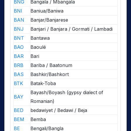
BNG
Bangala / Mbangala
BNI
Baniua/Baniwa
BAN
Banjar/Banjarese
BNJ
Banjari / Banjara / Gormati / Lambadi
BNT
Bantawa
BAO
Baoulé
BAR
Bari
BRB
Bariba / Baatonum
BAS
Bashkir/Bashkort
BTK
Batak-Toba
Bayash/Boyash (gypsy dialect of
BAY
Romanian)
BED
bedawiyet / Bedawi / Beja
BEM
Bemba
BE
Bengali/Bangla