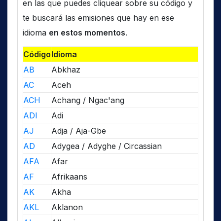
en las que puedes cliquear sobre su código y
te buscará las emisiones que hay en ese
idioma
en estos momentos
.
Código
Idioma
AB
Abkhaz
AC
Aceh
ACH
Achang / Ngac'ang
ADI
Adi
AJ
Adja / Aja-Gbe
AD
Adygea / Adyghe / Circassian
AFA
Afar
AF
Afrikaans
AK
Akha
AKL
Aklanon