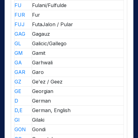
FU
Fulani/Fulfulde
FUR
Fur
FUJ
FutaJalon / Pular
GAG
Gagauz
GL
Galicic/Gallego
GM
Gamit
GA
Garhwali
GAR
Garo
GZ
Ge'ez / Geez
GE
Georgian
D
German
D,E
German, English
GI
Gilaki
GON
Gondi