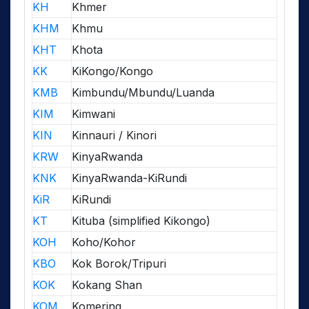
KH
Khmer
KHM
Khmu
KHT
Khota
KK
KiKongo/Kongo
KMB
Kimbundu/Mbundu/Luanda
KIM
Kimwani
KIN
Kinnauri / Kinori
KRW
KinyaRwanda
KNK
KinyaRwanda-KiRundi
KiR
KiRundi
KT
Kituba (simplified Kikongo)
KOH
Koho/Kohor
KBO
Kok Borok/Tripuri
KOK
Kokang Shan
KOM
Komering