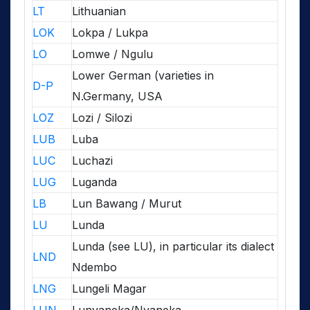
LT
Lithuanian
LOK
Lokpa / Lukpa
LO
Lomwe / Ngulu
Lower German (varieties in
D-P
N.Germany, USA
LOZ
Lozi / Silozi
LUB
Luba
LUC
Luchazi
LUG
Luganda
LB
Lun Bawang / Murut
LU
Lunda
Lunda (see LU), in particular its dialect
LND
Ndembo
LNG
Lungeli Magar