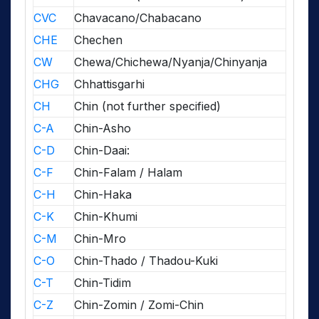
CVC
Chavacano/Chabacano
CHE
Chechen
CW
Chewa/Chichewa/Nyanja/Chinyanja
CHG
Chhattisgarhi
CH
Chin (not further specified)
C-A
Chin-Asho
C-D
Chin-Daai:
C-F
Chin-Falam / Halam
C-H
Chin-Haka
C-K
Chin-Khumi
C-M
Chin-Mro
C-O
Chin-Thado / Thadou-Kuki
C-T
Chin-Tidim
C-Z
Chin-Zomin / Zomi-Chin