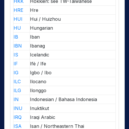
HKK
Hokkien: see TW-Taiwanese
HRE
Hre
HUI
Hui / Huizhou
HU
Hungarian
IB
Iban
IBN
Ibanag
IS
Icelandic
IF
Ifè / Ife
IG
Igbo / Ibo
ILC
Ilocano
ILG
Ilonggo
IN
Indonesian / Bahasa Indonesia
INU
Inuktikut
IRQ
Iraqi Arabic
ISA
Isan / Northeastern Thai