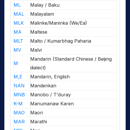
ML
Malay / Baku
MAL
Malayalam
MLK
Malinke/Maninka (We/Ea)
MA
Maltese
MLT
Malto / Kumarbhag Paharia
MV
Malvi
Mandarin (Standard Chinese / Beijing
M
dialect)
M,E
Mandarin, English
NAN
Mandenkan
MNB
Manobo / T'duray
K-M
Manumanaw Karen
MAO
Maori
MAR
Marathi