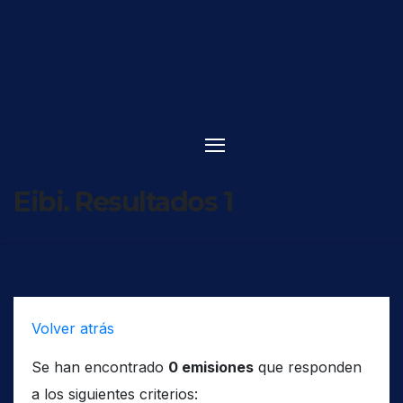
Saltar
al
contenido
Eibi. Resultados 1
Volver atrás
Se han encontrado
0 emisiones
que responden
a los siguientes criterios: