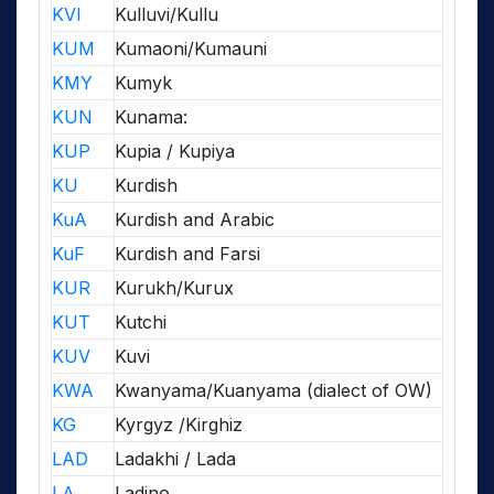
KVI
Kulluvi/Kullu
KUM
Kumaoni/Kumauni
KMY
Kumyk
KUN
Kunama:
KUP
Kupia / Kupiya
KU
Kurdish
KuA
Kurdish and Arabic
KuF
Kurdish and Farsi
KUR
Kurukh/Kurux
KUT
Kutchi
KUV
Kuvi
KWA
Kwanyama/Kuanyama (dialect of OW)
KG
Kyrgyz /Kirghiz
LAD
Ladakhi / Lada
LA
Ladino