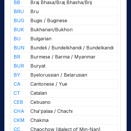
BB
Braj Bhasa/Braj Bhasha/Brij
BRU
Bru
BUG
Bugis / Buginese
BUK
Bukharian/Bukhori
BU
Bulgarian
BUN
Bundeli / Bundelkhandi / Bundelkandi
BR
Burmese / Barma / Myanmar
BUR
Buryat
BY
Byelorussian / Belarusian
CA
Cantonese / Yue
CT
Catalan
CEB
Cebuano
CHA
Cha'palaa / Chachi
CKM
Chakma
CC
Chaochow (dialect of Min-Nan)