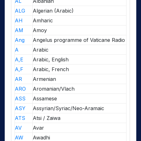
AL
Albanian
ALG
Algerian (Arabic)
AH
Amharic
AM
Amoy
Ang
Angelus programme of Vaticane Radio
A
Arabic
A,E
Arabic, English
A,F
Arabic, French
AR
Armenian
ARO
Aromanian/Vlach
ASS
Assamese
ASY
Assyrian/Syriac/Neo-Aramaic
ATS
Atsi / Zaiwa
AV
Avar
AW
Awadhi