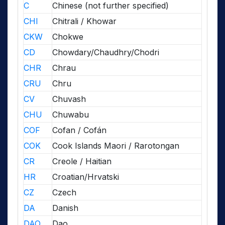
C
Chinese (not further specified)
CHI
Chitrali / Khowar
CKW
Chokwe
CD
Chowdary/Chaudhry/Chodri
CHR
Chrau
CRU
Chru
CV
Chuvash
CHU
Chuwabu
COF
Cofan / Cofán
COK
Cook Islands Maori / Rarotongan
CR
Creole / Haitian
HR
Croatian/Hrvatski
CZ
Czech
DA
Danish
DAO
Dao