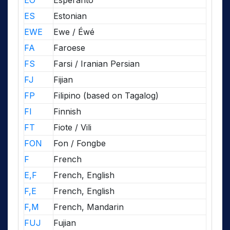
EO
Esperanto
ES
Estonian
EWE
Ewe / Éwé
FA
Faroese
FS
Farsi / Iranian Persian
FJ
Fijian
FP
Filipino (based on Tagalog)
FI
Finnish
FT
Fiote / Vili
FON
Fon / Fongbe
F
French
E,F
French, English
F,E
French, English
F,M
French, Mandarin
FUJ
Fujian