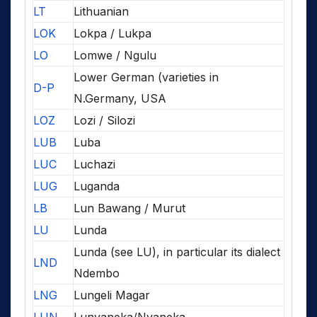
LT
Lithuanian
LOK
Lokpa / Lukpa
LO
Lomwe / Ngulu
Lower German (varieties in
D-P
N.Germany, USA
LOZ
Lozi / Silozi
LUB
Luba
LUC
Luchazi
LUG
Luganda
LB
Lun Bawang / Murut
LU
Lunda
Lunda (see LU), in particular its dialect
LND
Ndembo
LNG
Lungeli Magar