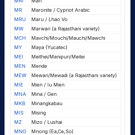
MRI
Mari
MR
Maronite / Cypriot Arabic
MRU
Maru / Lhao Vo
MW
Marwari (a Rajasthani variety)
MCH
Mavchi/Mouchi/Mauchi/Mawchi
MY
Maya (Yucatec)
MEI
Meithei/Manipuri/Meitei
MEN
Mende
MEW
Mewari/Mewadi (a Rajasthani variety)
MIE
Mien / Iu Mien
MNA
Mina / Gen
MKB
Minangkabau
MIS
Mising
MZ
Mizo / Lushai
MNO
Mnong (Ea,Ce,So)