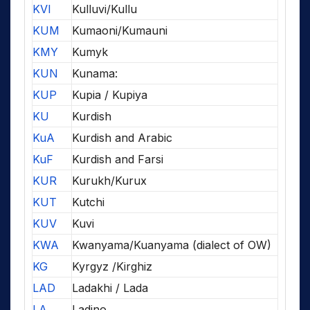
KVI
Kulluvi/Kullu
KUM
Kumaoni/Kumauni
KMY
Kumyk
KUN
Kunama:
KUP
Kupia / Kupiya
KU
Kurdish
KuA
Kurdish and Arabic
KuF
Kurdish and Farsi
KUR
Kurukh/Kurux
KUT
Kutchi
KUV
Kuvi
KWA
Kwanyama/Kuanyama (dialect of OW)
KG
Kyrgyz /Kirghiz
LAD
Ladakhi / Lada
LA
Ladino