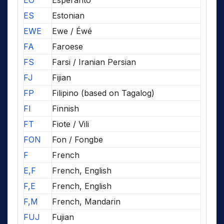
EO
Esperanto
ES
Estonian
EWE
Ewe / Éwé
FA
Faroese
FS
Farsi / Iranian Persian
FJ
Fijian
FP
Filipino (based on Tagalog)
FI
Finnish
FT
Fiote / Vili
FON
Fon / Fongbe
F
French
E,F
French, English
F,E
French, English
F,M
French, Mandarin
FUJ
Fujian