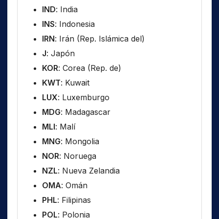
IND
: India
INS
: Indonesia
IRN
: Irán (Rep. Islámica del)
J
: Japón
KOR
: Corea (Rep. de)
KWT
: Kuwait
LUX
: Luxemburgo
MDG
: Madagascar
MLI
: Malí
MNG
: Mongolia
NOR
: Noruega
NZL
: Nueva Zelandia
OMA
: Omán
PHL
: Filipinas
POL
: Polonia