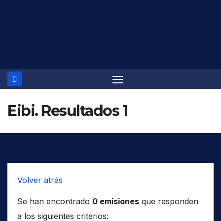
Saltar
al
contenido
Eibi. Resultados 1
Volver atrás
Se han encontrado
0 emisiones
que responden
a los siguientes criterios: