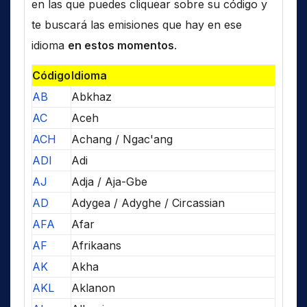
en las que puedes cliquear sobre su código y
te buscará las emisiones que hay en ese
idioma
en estos momentos
.
Código
Idioma
AB
Abkhaz
AC
Aceh
ACH
Achang / Ngac'ang
ADI
Adi
AJ
Adja / Aja-Gbe
AD
Adygea / Adyghe / Circassian
AFA
Afar
AF
Afrikaans
AK
Akha
AKL
Aklanon