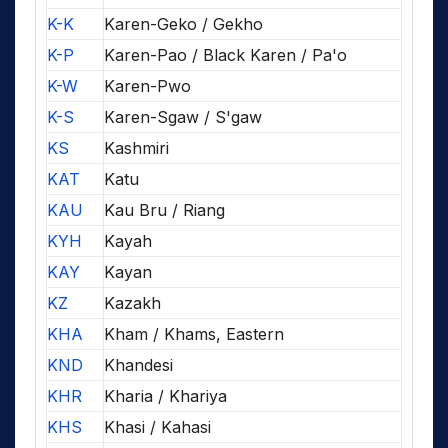
K-K
Karen-Geko / Gekho
K-P
Karen-Pao / Black Karen / Pa'o
K-W
Karen-Pwo
K-S
Karen-Sgaw / S'gaw
KS
Kashmiri
KAT
Katu
KAU
Kau Bru / Riang
KYH
Kayah
KAY
Kayan
KZ
Kazakh
KHA
Kham / Khams, Eastern
KND
Khandesi
KHR
Kharia / Khariya
KHS
Khasi / Kahasi