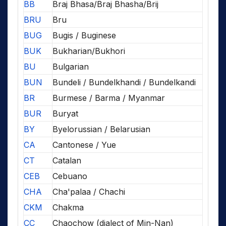
BB
Braj Bhasa/Braj Bhasha/Brij
BRU
Bru
BUG
Bugis / Buginese
BUK
Bukharian/Bukhori
BU
Bulgarian
BUN
Bundeli / Bundelkhandi / Bundelkandi
BR
Burmese / Barma / Myanmar
BUR
Buryat
BY
Byelorussian / Belarusian
CA
Cantonese / Yue
CT
Catalan
CEB
Cebuano
CHA
Cha'palaa / Chachi
CKM
Chakma
CC
Chaochow (dialect of Min-Nan)