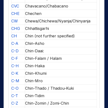
CVC
Chavacano/Chabacano
CHE
Chechen
CW
Chewa/Chichewa/Nyanja/Chinyanja
CHG
Chhattisgarhi
CH
Chin (not further specified)
C-A
Chin-Asho
C-D
Chin-Daai:
C-F
Chin-Falam / Halam
C-H
Chin-Haka
C-K
Chin-Khumi
C-M
Chin-Mro
C-O
Chin-Thado / Thadou-Kuki
C-T
Chin-Tidim
C-Z
Chin-Zomin / Zomi-Chin