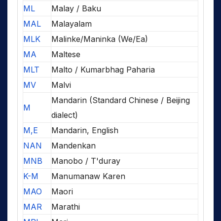
ML
Malay / Baku
MAL
Malayalam
MLK
Malinke/Maninka (We/Ea)
MA
Maltese
MLT
Malto / Kumarbhag Paharia
MV
Malvi
Mandarin (Standard Chinese / Beijing
M
dialect)
M,E
Mandarin, English
NAN
Mandenkan
MNB
Manobo / T'duray
K-M
Manumanaw Karen
MAO
Maori
MAR
Marathi