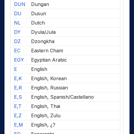
DUN
Dungan
DU
Dusun
NL
Dutch
DY
Dyula/Jula
DZ
Dzongkha
EC
Eastern Cham
EGY
Egyptian Arabic
E
English
E,K
English, Korean
E,R
English, Russian
E,S
English, Spanish/Castellano
E,T
English, Thai
E,Z
English, Zulu
E,M
English, ¿?