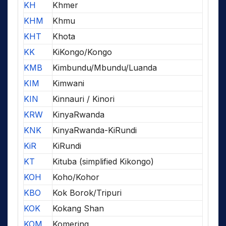
KH
Khmer
KHM
Khmu
KHT
Khota
KK
KiKongo/Kongo
KMB
Kimbundu/Mbundu/Luanda
KIM
Kimwani
KIN
Kinnauri / Kinori
KRW
KinyaRwanda
KNK
KinyaRwanda-KiRundi
KiR
KiRundi
KT
Kituba (simplified Kikongo)
KOH
Koho/Kohor
KBO
Kok Borok/Tripuri
KOK
Kokang Shan
KOM
Komering