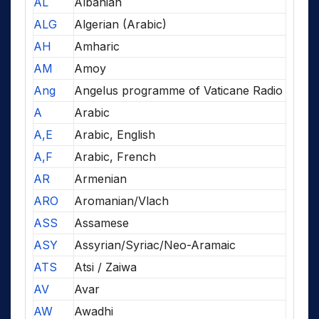
AL
Albanian
ALG
Algerian (Arabic)
AH
Amharic
AM
Amoy
Ang
Angelus programme of Vaticane Radio
A
Arabic
A,E
Arabic, English
A,F
Arabic, French
AR
Armenian
ARO
Aromanian/Vlach
ASS
Assamese
ASY
Assyrian/Syriac/Neo-Aramaic
ATS
Atsi / Zaiwa
AV
Avar
AW
Awadhi