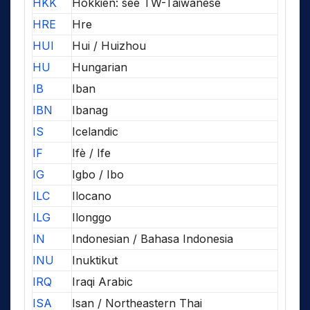
HKK
Hokkien: see TW-Taiwanese
HRE
Hre
HUI
Hui / Huizhou
HU
Hungarian
IB
Iban
IBN
Ibanag
IS
Icelandic
IF
Ifè / Ife
IG
Igbo / Ibo
ILC
Ilocano
ILG
Ilonggo
IN
Indonesian / Bahasa Indonesia
INU
Inuktikut
IRQ
Iraqi Arabic
ISA
Isan / Northeastern Thai