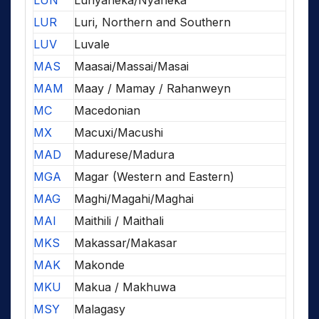
LUN
Lunyaneka/Nyaneka
LUR
Luri, Northern and Southern
LUV
Luvale
MAS
Maasai/Massai/Masai
MAM
Maay / Mamay / Rahanweyn
MC
Macedonian
MX
Macuxi/Macushi
MAD
Madurese/Madura
MGA
Magar (Western and Eastern)
MAG
Maghi/Magahi/Maghai
MAI
Maithili / Maithali
MKS
Makassar/Makasar
MAK
Makonde
MKU
Makua / Makhuwa
MSY
Malagasy