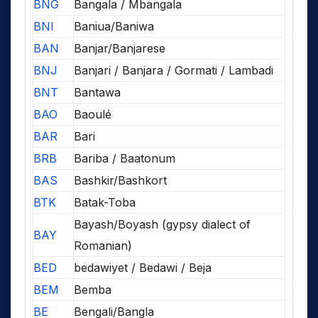
BNG
Bangala / Mbangala
BNI
Baniua/Baniwa
BAN
Banjar/Banjarese
BNJ
Banjari / Banjara / Gormati / Lambadi
BNT
Bantawa
BAO
Baoulé
BAR
Bari
BRB
Bariba / Baatonum
BAS
Bashkir/Bashkort
BTK
Batak-Toba
Bayash/Boyash (gypsy dialect of
BAY
Romanian)
BED
bedawiyet / Bedawi / Beja
BEM
Bemba
BE
Bengali/Bangla