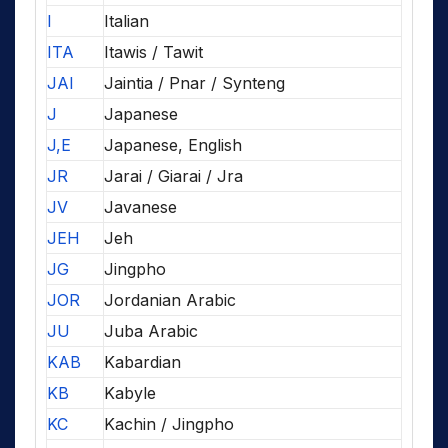
I
Italian
ITA
Itawis / Tawit
JAI
Jaintia / Pnar / Synteng
J
Japanese
J,E
Japanese, English
JR
Jarai / Giarai / Jra
JV
Javanese
JEH
Jeh
JG
Jingpho
JOR
Jordanian Arabic
JU
Juba Arabic
KAB
Kabardian
KB
Kabyle
KC
Kachin / Jingpho