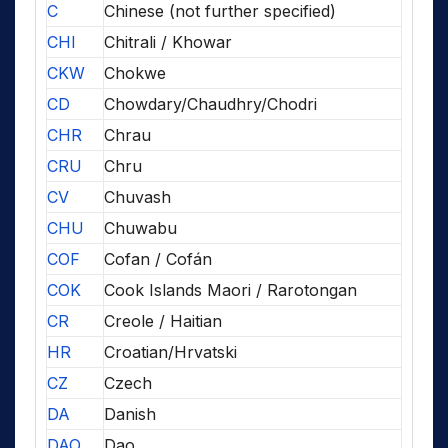
C
Chinese (not further specified)
CHI
Chitrali / Khowar
CKW
Chokwe
CD
Chowdary/Chaudhry/Chodri
CHR
Chrau
CRU
Chru
CV
Chuvash
CHU
Chuwabu
COF
Cofan / Cofán
COK
Cook Islands Maori / Rarotongan
CR
Creole / Haitian
HR
Croatian/Hrvatski
CZ
Czech
DA
Danish
DAO
Dao