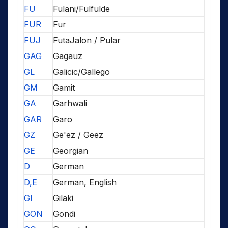
FU
Fulani/Fulfulde
FUR
Fur
FUJ
FutaJalon / Pular
GAG
Gagauz
GL
Galicic/Gallego
GM
Gamit
GA
Garhwali
GAR
Garo
GZ
Ge'ez / Geez
GE
Georgian
D
German
D,E
German, English
GI
Gilaki
GON
Gondi