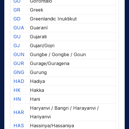
GO
Gorontalo
GR
Greek
GD
Greenlandic Inuktikut
GUA
Guaraní
GU
Gujarati
GJ
Gujari/Gojri
GUN
Gungbe / Gongbe / Goun
GUR
Gurage/Guragena
GNG
Gurung
HAD
Hadiya
HK
Hakka
HN
Hani
Haryanvi / Bangri / Harayanvi /
HAR
Hariyanvi
HAS
Hassinya/Hassaniya