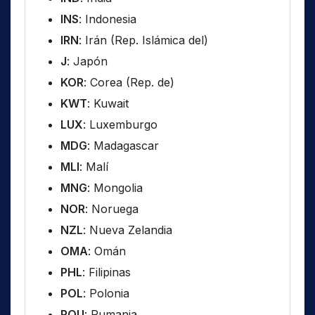
INS
: Indonesia
IRN
: Irán (Rep. Islámica del)
J
: Japón
KOR
: Corea (Rep. de)
KWT
: Kuwait
LUX
: Luxemburgo
MDG
: Madagascar
MLI
: Malí
MNG
: Mongolia
NOR
: Noruega
NZL
: Nueva Zelandia
OMA
: Omán
PHL
: Filipinas
POL
: Polonia
ROU
: Rumania