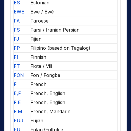
ES
Estonian
EWE
Ewe / Éwé
FA
Faroese
FS
Farsi / Iranian Persian
FJ
Fijian
FP
Filipino (based on Tagalog)
FI
Finnish
FT
Fiote / Vili
FON
Fon / Fongbe
F
French
E,F
French, English
F,E
French, English
F,M
French, Mandarin
FUJ
Fujian
FU
Fulani/Fulfulde