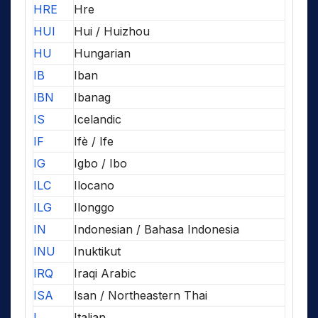
HRE
Hre
HUI
Hui / Huizhou
HU
Hungarian
IB
Iban
IBN
Ibanag
IS
Icelandic
IF
Ifè / Ife
IG
Igbo / Ibo
ILC
Ilocano
ILG
Ilonggo
IN
Indonesian / Bahasa Indonesia
INU
Inuktikut
IRQ
Iraqi Arabic
ISA
Isan / Northeastern Thai
I
Italian