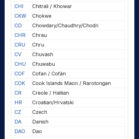
CHI
Chitrali / Khowar
CKW
Chokwe
CD
Chowdary/Chaudhry/Chodri
CHR
Chrau
CRU
Chru
CV
Chuvash
CHU
Chuwabu
COF
Cofan / Cofán
COK
Cook Islands Maori / Rarotongan
CR
Creole / Haitian
HR
Croatian/Hrvatski
CZ
Czech
DA
Danish
DAO
Dao