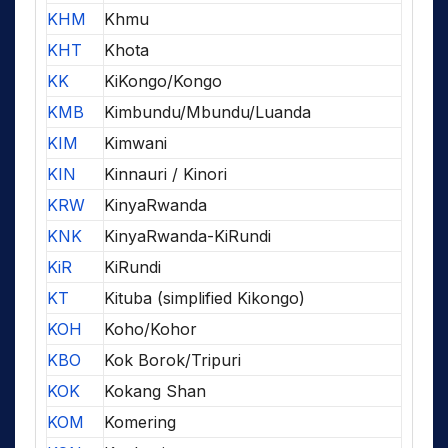
KHM
Khmu
KHT
Khota
KK
KiKongo/Kongo
KMB
Kimbundu/Mbundu/Luanda
KIM
Kimwani
KIN
Kinnauri / Kinori
KRW
KinyaRwanda
KNK
KinyaRwanda-KiRundi
KiR
KiRundi
KT
Kituba (simplified Kikongo)
KOH
Koho/Kohor
KBO
Kok Borok/Tripuri
KOK
Kokang Shan
KOM
Komering