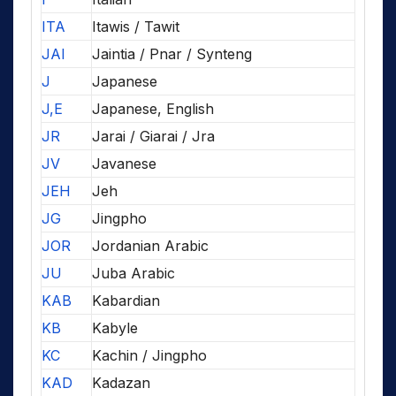
ITA
Itawis / Tawit
JAI
Jaintia / Pnar / Synteng
J
Japanese
J,E
Japanese, English
JR
Jarai / Giarai / Jra
JV
Javanese
JEH
Jeh
JG
Jingpho
JOR
Jordanian Arabic
JU
Juba Arabic
KAB
Kabardian
KB
Kabyle
KC
Kachin / Jingpho
KAD
Kadazan