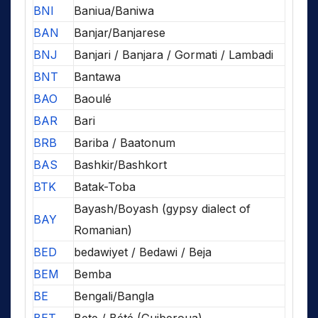
BNI
Baniua/Baniwa
BAN
Banjar/Banjarese
BNJ
Banjari / Banjara / Gormati / Lambadi
BNT
Bantawa
BAO
Baoulé
BAR
Bari
BRB
Bariba / Baatonum
BAS
Bashkir/Bashkort
BTK
Batak-Toba
Bayash/Boyash (gypsy dialect of
BAY
Romanian)
BED
bedawiyet / Bedawi / Beja
BEM
Bemba
BE
Bengali/Bangla
BET
Bete / Bété (Guiberoua)