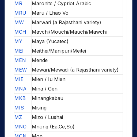
MR
Maronite / Cypriot Arabic
MRU
Maru / Lhao Vo
MW
Marwari (a Rajasthani variety)
MCH
Mavchi/Mouchi/Mauchi/Mawchi
MY
Maya (Yucatec)
MEI
Meithei/Manipuri/Meitei
MEN
Mende
MEW
Mewari/Mewadi (a Rajasthani variety)
MIE
Mien / Iu Mien
MNA
Mina / Gen
MKB
Minangkabau
MIS
Mising
MZ
Mizo / Lushai
MNO
Mnong (Ea,Ce,So)
MON
Mon