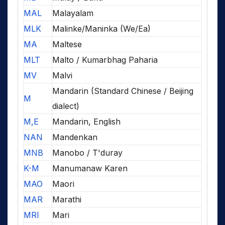
MAL
Malayalam
MLK
Malinke/Maninka (We/Ea)
MA
Maltese
MLT
Malto / Kumarbhag Paharia
MV
Malvi
Mandarin (Standard Chinese / Beijing
M
dialect)
M,E
Mandarin, English
NAN
Mandenkan
MNB
Manobo / T'duray
K-M
Manumanaw Karen
MAO
Maori
MAR
Marathi
MRI
Mari