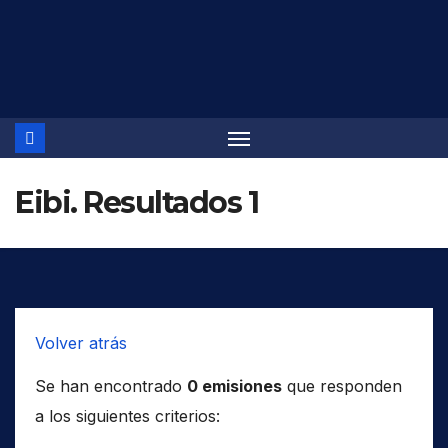
Saltar
al
contenido
Eibi. Resultados 1
Volver atrás
Se han encontrado
0 emisiones
que responden
a los siguientes criterios: