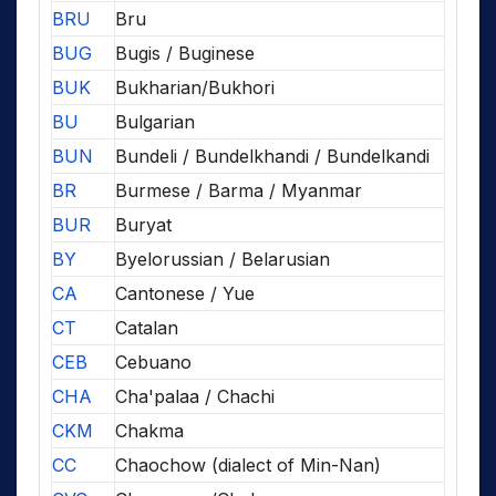
BRU
Bru
BUG
Bugis / Buginese
BUK
Bukharian/Bukhori
BU
Bulgarian
BUN
Bundeli / Bundelkhandi / Bundelkandi
BR
Burmese / Barma / Myanmar
BUR
Buryat
BY
Byelorussian / Belarusian
CA
Cantonese / Yue
CT
Catalan
CEB
Cebuano
CHA
Cha'palaa / Chachi
CKM
Chakma
CC
Chaochow (dialect of Min-Nan)