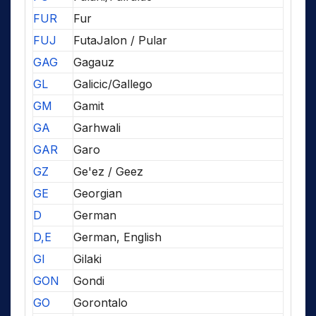
FUR
Fur
FUJ
FutaJalon / Pular
GAG
Gagauz
GL
Galicic/Gallego
GM
Gamit
GA
Garhwali
GAR
Garo
GZ
Ge'ez / Geez
GE
Georgian
D
German
D,E
German, English
GI
Gilaki
GON
Gondi
GO
Gorontalo