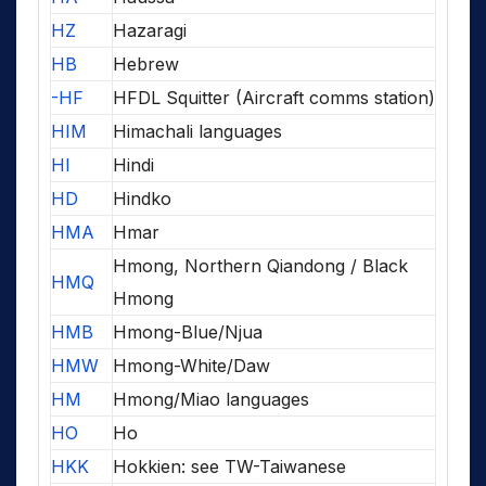
HZ
Hazaragi
HB
Hebrew
-HF
HFDL Squitter (Aircraft comms station)
HIM
Himachali languages
HI
Hindi
HD
Hindko
HMA
Hmar
Hmong, Northern Qiandong / Black
HMQ
Hmong
HMB
Hmong-Blue/Njua
HMW
Hmong-White/Daw
HM
Hmong/Miao languages
HO
Ho
HKK
Hokkien: see TW-Taiwanese