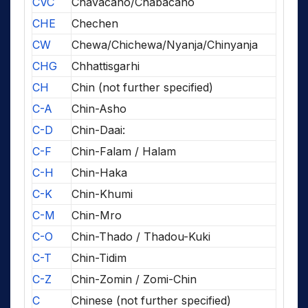
CVC
Chavacano/Chabacano
CHE
Chechen
CW
Chewa/Chichewa/Nyanja/Chinyanja
CHG
Chhattisgarhi
CH
Chin (not further specified)
C-A
Chin-Asho
C-D
Chin-Daai:
C-F
Chin-Falam / Halam
C-H
Chin-Haka
C-K
Chin-Khumi
C-M
Chin-Mro
C-O
Chin-Thado / Thadou-Kuki
C-T
Chin-Tidim
C-Z
Chin-Zomin / Zomi-Chin
C
Chinese (not further specified)