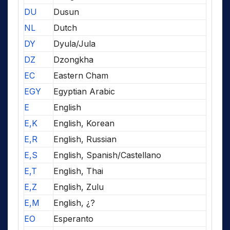
DU
Dusun
NL
Dutch
DY
Dyula/Jula
DZ
Dzongkha
EC
Eastern Cham
EGY
Egyptian Arabic
E
English
E,K
English, Korean
E,R
English, Russian
E,S
English, Spanish/Castellano
E,T
English, Thai
E,Z
English, Zulu
E,M
English, ¿?
EO
Esperanto