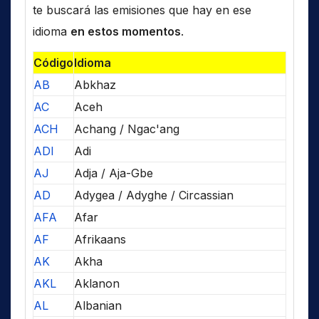
te buscará las emisiones que hay en ese
idioma
en estos momentos
.
Código
Idioma
AB
Abkhaz
AC
Aceh
ACH
Achang / Ngac'ang
ADI
Adi
AJ
Adja / Aja-Gbe
AD
Adygea / Adyghe / Circassian
AFA
Afar
AF
Afrikaans
AK
Akha
AKL
Aklanon
AL
Albanian