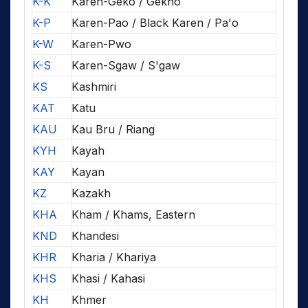
K-K
Karen-Geko / Gekho
K-P
Karen-Pao / Black Karen / Pa'o
K-W
Karen-Pwo
K-S
Karen-Sgaw / S'gaw
KS
Kashmiri
KAT
Katu
KAU
Kau Bru / Riang
KYH
Kayah
KAY
Kayan
KZ
Kazakh
KHA
Kham / Khams, Eastern
KND
Khandesi
KHR
Kharia / Khariya
KHS
Khasi / Kahasi
KH
Khmer