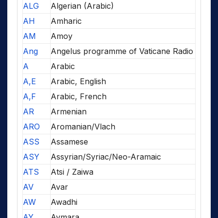
ALG
Algerian (Arabic)
AH
Amharic
AM
Amoy
Ang
Angelus programme of Vaticane Radio
A
Arabic
A,E
Arabic, English
A,F
Arabic, French
AR
Armenian
ARO
Aromanian/Vlach
ASS
Assamese
ASY
Assyrian/Syriac/Neo-Aramaic
ATS
Atsi / Zaiwa
AV
Avar
AW
Awadhi
AY
Aymara