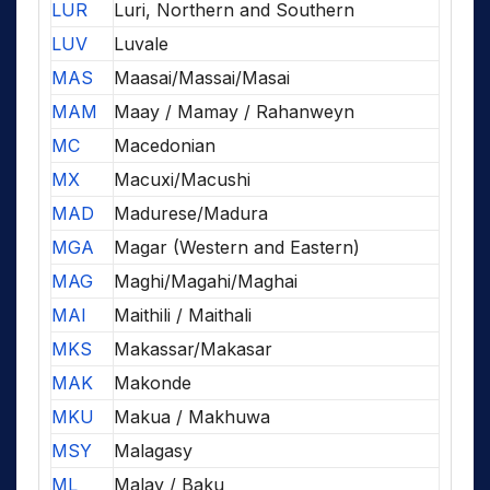
LUR
Luri, Northern and Southern
LUV
Luvale
MAS
Maasai/Massai/Masai
MAM
Maay / Mamay / Rahanweyn
MC
Macedonian
MX
Macuxi/Macushi
MAD
Madurese/Madura
MGA
Magar (Western and Eastern)
MAG
Maghi/Magahi/Maghai
MAI
Maithili / Maithali
MKS
Makassar/Makasar
MAK
Makonde
MKU
Makua / Makhuwa
MSY
Malagasy
ML
Malay / Baku