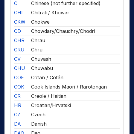
C
Chinese (not further specified)
CHI
Chitrali / Khowar
CKW
Chokwe
CD
Chowdary/Chaudhry/Chodri
CHR
Chrau
CRU
Chru
CV
Chuvash
CHU
Chuwabu
COF
Cofan / Cofán
COK
Cook Islands Maori / Rarotongan
CR
Creole / Haitian
HR
Croatian/Hrvatski
CZ
Czech
DA
Danish
DAO
Dao