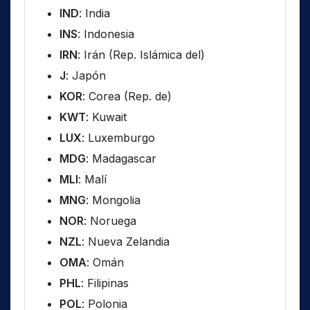
IND
: India
INS
: Indonesia
IRN
: Irán (Rep. Islámica del)
J
: Japón
KOR
: Corea (Rep. de)
KWT
: Kuwait
LUX
: Luxemburgo
MDG
: Madagascar
MLI
: Malí
MNG
: Mongolia
NOR
: Noruega
NZL
: Nueva Zelandia
OMA
: Omán
PHL
: Filipinas
POL
: Polonia