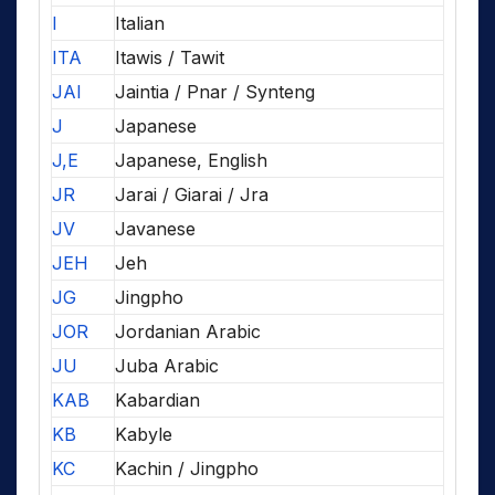
I
Italian
ITA
Itawis / Tawit
JAI
Jaintia / Pnar / Synteng
J
Japanese
J,E
Japanese, English
JR
Jarai / Giarai / Jra
JV
Javanese
JEH
Jeh
JG
Jingpho
JOR
Jordanian Arabic
JU
Juba Arabic
KAB
Kabardian
KB
Kabyle
KC
Kachin / Jingpho