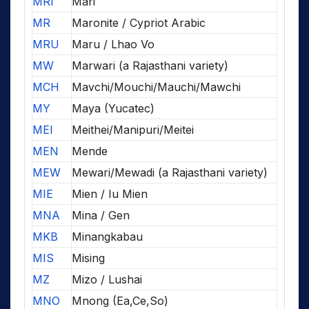
MRI
Mari
MR
Maronite / Cypriot Arabic
MRU
Maru / Lhao Vo
MW
Marwari (a Rajasthani variety)
MCH
Mavchi/Mouchi/Mauchi/Mawchi
MY
Maya (Yucatec)
MEI
Meithei/Manipuri/Meitei
MEN
Mende
MEW
Mewari/Mewadi (a Rajasthani variety)
MIE
Mien / Iu Mien
MNA
Mina / Gen
MKB
Minangkabau
MIS
Mising
MZ
Mizo / Lushai
MNO
Mnong (Ea,Ce,So)