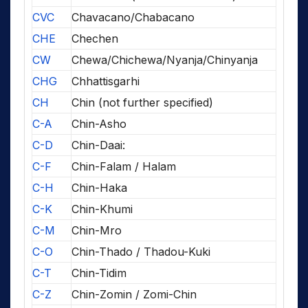
CVC
Chavacano/Chabacano
CHE
Chechen
CW
Chewa/Chichewa/Nyanja/Chinyanja
CHG
Chhattisgarhi
CH
Chin (not further specified)
C-A
Chin-Asho
C-D
Chin-Daai:
C-F
Chin-Falam / Halam
C-H
Chin-Haka
C-K
Chin-Khumi
C-M
Chin-Mro
C-O
Chin-Thado / Thadou-Kuki
C-T
Chin-Tidim
C-Z
Chin-Zomin / Zomi-Chin