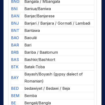
BNG
Bangala / Mbangala
BNI
Baniua/Baniwa
BAN
Banjar/Banjarese
BNJ
Banjari / Banjara / Gormati / Lambadi
BNT
Bantawa
BAO
Baoulé
BAR
Bari
BRB
Bariba / Baatonum
BAS
Bashkir/Bashkort
BTK
Batak-Toba
Bayash/Boyash (gypsy dialect of
BAY
Romanian)
BED
bedawiyet / Bedawi / Beja
BEM
Bemba
BE
Bengali/Bangla