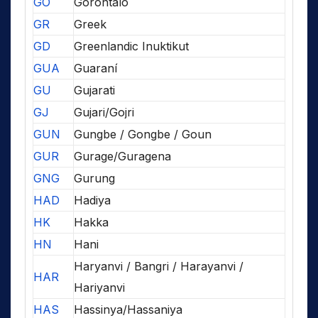
GO
Gorontalo
GR
Greek
GD
Greenlandic Inuktikut
GUA
Guaraní
GU
Gujarati
GJ
Gujari/Gojri
GUN
Gungbe / Gongbe / Goun
GUR
Gurage/Guragena
GNG
Gurung
HAD
Hadiya
HK
Hakka
HN
Hani
Haryanvi / Bangri / Harayanvi /
HAR
Hariyanvi
HAS
Hassinya/Hassaniya