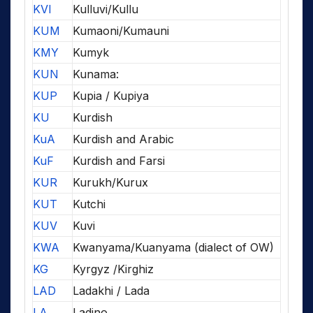
KVI
Kulluvi/Kullu
KUM
Kumaoni/Kumauni
KMY
Kumyk
KUN
Kunama:
KUP
Kupia / Kupiya
KU
Kurdish
KuA
Kurdish and Arabic
KuF
Kurdish and Farsi
KUR
Kurukh/Kurux
KUT
Kutchi
KUV
Kuvi
KWA
Kwanyama/Kuanyama (dialect of OW)
KG
Kyrgyz /Kirghiz
LAD
Ladakhi / Lada
LA
Ladino