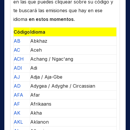
en las que puedes cliquear sobre su código y
te buscará las emisiones que hay en ese
idioma
en estos momentos
.
Código
Idioma
AB
Abkhaz
AC
Aceh
ACH
Achang / Ngac'ang
ADI
Adi
AJ
Adja / Aja-Gbe
AD
Adygea / Adyghe / Circassian
AFA
Afar
AF
Afrikaans
AK
Akha
AKL
Aklanon