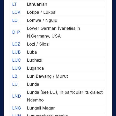
LT
Lithuanian
LOK
Lokpa / Lukpa
LO
Lomwe / Ngulu
Lower German (varieties in
D-P
N.Germany, USA
LOZ
Lozi / Silozi
LUB
Luba
LUC
Luchazi
LUG
Luganda
LB
Lun Bawang / Murut
LU
Lunda
Lunda (see LU), in particular its dialect
LND
Ndembo
LNG
Lungeli Magar