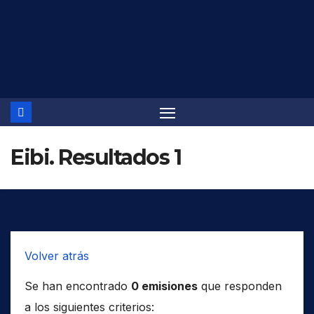
Saltar
al
contenido
Eibi. Resultados 1
Volver atrás
Se han encontrado
0 emisiones
que responden
a los siguientes criterios: