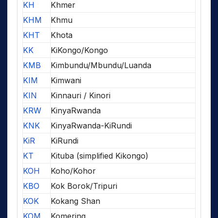
KH
Khmer
KHM
Khmu
KHT
Khota
KK
KiKongo/Kongo
KMB
Kimbundu/Mbundu/Luanda
KIM
Kimwani
KIN
Kinnauri / Kinori
KRW
KinyaRwanda
KNK
KinyaRwanda-KiRundi
KiR
KiRundi
KT
Kituba (simplified Kikongo)
KOH
Koho/Kohor
KBO
Kok Borok/Tripuri
KOK
Kokang Shan
KOM
Komering