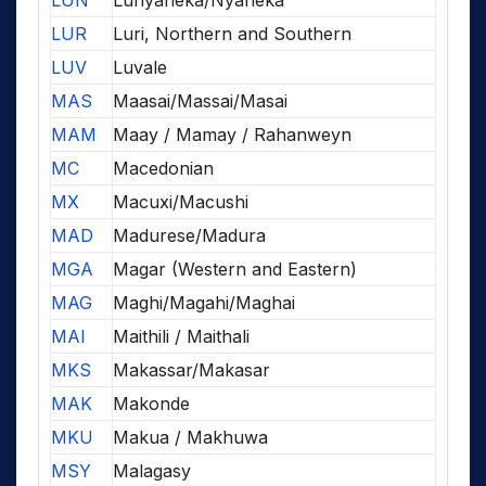
LUN
Lunyaneka/Nyaneka
LUR
Luri, Northern and Southern
LUV
Luvale
MAS
Maasai/Massai/Masai
MAM
Maay / Mamay / Rahanweyn
MC
Macedonian
MX
Macuxi/Macushi
MAD
Madurese/Madura
MGA
Magar (Western and Eastern)
MAG
Maghi/Magahi/Maghai
MAI
Maithili / Maithali
MKS
Makassar/Makasar
MAK
Makonde
MKU
Makua / Makhuwa
MSY
Malagasy