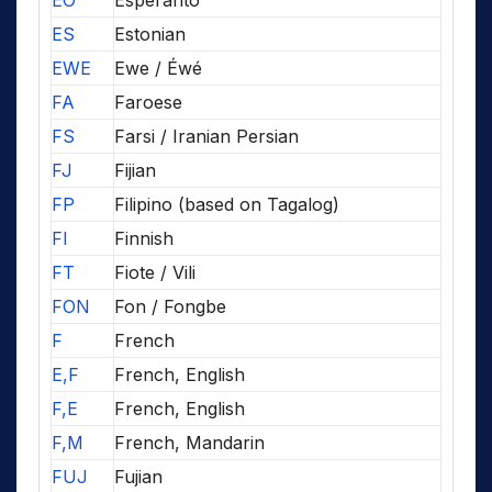
EO
Esperanto
ES
Estonian
EWE
Ewe / Éwé
FA
Faroese
FS
Farsi / Iranian Persian
FJ
Fijian
FP
Filipino (based on Tagalog)
FI
Finnish
FT
Fiote / Vili
FON
Fon / Fongbe
F
French
E,F
French, English
F,E
French, English
F,M
French, Mandarin
FUJ
Fujian