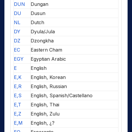
DUN
Dungan
DU
Dusun
NL
Dutch
DY
Dyula/Jula
DZ
Dzongkha
EC
Eastern Cham
EGY
Egyptian Arabic
E
English
E,K
English, Korean
E,R
English, Russian
E,S
English, Spanish/Castellano
E,T
English, Thai
E,Z
English, Zulu
E,M
English, ¿?