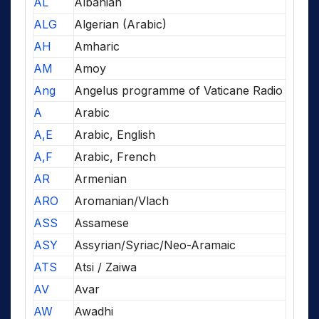
AL
Albanian
ALG
Algerian (Arabic)
AH
Amharic
AM
Amoy
Ang
Angelus programme of Vaticane Radio
A
Arabic
A,E
Arabic, English
A,F
Arabic, French
AR
Armenian
ARO
Aromanian/Vlach
ASS
Assamese
ASY
Assyrian/Syriac/Neo-Aramaic
ATS
Atsi / Zaiwa
AV
Avar
AW
Awadhi