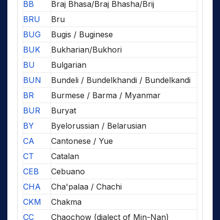
BB
Braj Bhasa/Braj Bhasha/Brij
BRU
Bru
BUG
Bugis / Buginese
BUK
Bukharian/Bukhori
BU
Bulgarian
BUN
Bundeli / Bundelkhandi / Bundelkandi
BR
Burmese / Barma / Myanmar
BUR
Buryat
BY
Byelorussian / Belarusian
CA
Cantonese / Yue
CT
Catalan
CEB
Cebuano
CHA
Cha'palaa / Chachi
CKM
Chakma
CC
Chaochow (dialect of Min-Nan)