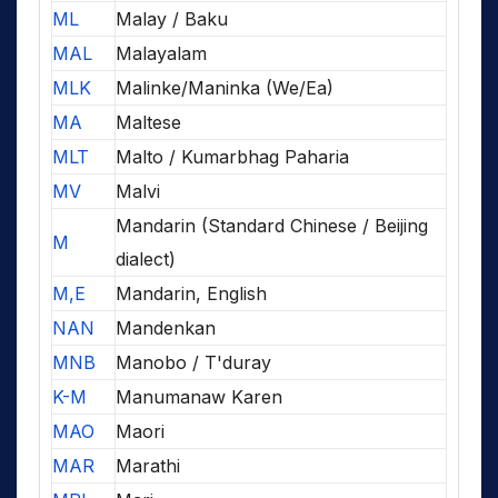
ML
Malay / Baku
MAL
Malayalam
MLK
Malinke/Maninka (We/Ea)
MA
Maltese
MLT
Malto / Kumarbhag Paharia
MV
Malvi
Mandarin (Standard Chinese / Beijing
M
dialect)
M,E
Mandarin, English
NAN
Mandenkan
MNB
Manobo / T'duray
K-M
Manumanaw Karen
MAO
Maori
MAR
Marathi