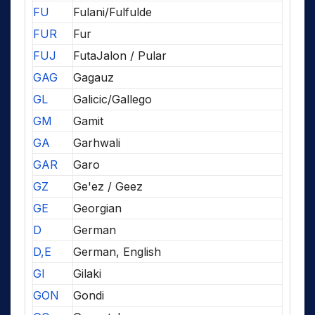
FU
Fulani/Fulfulde
FUR
Fur
FUJ
FutaJalon / Pular
GAG
Gagauz
GL
Galicic/Gallego
GM
Gamit
GA
Garhwali
GAR
Garo
GZ
Ge'ez / Geez
GE
Georgian
D
German
D,E
German, English
GI
Gilaki
GON
Gondi