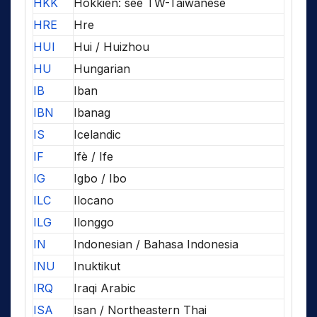
HKK
Hokkien: see TW-Taiwanese
HRE
Hre
HUI
Hui / Huizhou
HU
Hungarian
IB
Iban
IBN
Ibanag
IS
Icelandic
IF
Ifè / Ife
IG
Igbo / Ibo
ILC
Ilocano
ILG
Ilonggo
IN
Indonesian / Bahasa Indonesia
INU
Inuktikut
IRQ
Iraqi Arabic
ISA
Isan / Northeastern Thai