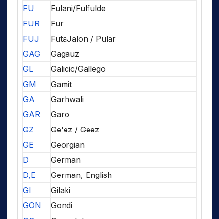
FU
Fulani/Fulfulde
FUR
Fur
FUJ
FutaJalon / Pular
GAG
Gagauz
GL
Galicic/Gallego
GM
Gamit
GA
Garhwali
GAR
Garo
GZ
Ge'ez / Geez
GE
Georgian
D
German
D,E
German, English
GI
Gilaki
GON
Gondi