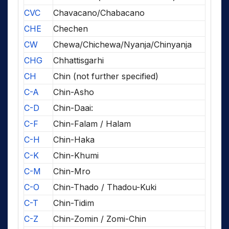
CVC
Chavacano/Chabacano
CHE
Chechen
CW
Chewa/Chichewa/Nyanja/Chinyanja
CHG
Chhattisgarhi
CH
Chin (not further specified)
C-A
Chin-Asho
C-D
Chin-Daai:
C-F
Chin-Falam / Halam
C-H
Chin-Haka
C-K
Chin-Khumi
C-M
Chin-Mro
C-O
Chin-Thado / Thadou-Kuki
C-T
Chin-Tidim
C-Z
Chin-Zomin / Zomi-Chin