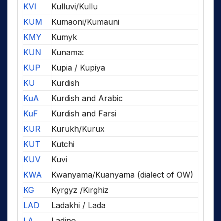
KVI
Kulluvi/Kullu
KUM
Kumaoni/Kumauni
KMY
Kumyk
KUN
Kunama:
KUP
Kupia / Kupiya
KU
Kurdish
KuA
Kurdish and Arabic
KuF
Kurdish and Farsi
KUR
Kurukh/Kurux
KUT
Kutchi
KUV
Kuvi
KWA
Kwanyama/Kuanyama (dialect of OW)
KG
Kyrgyz /Kirghiz
LAD
Ladakhi / Lada
LA
Ladino