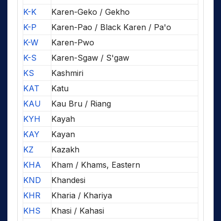
K-K
Karen-Geko / Gekho
K-P
Karen-Pao / Black Karen / Pa'o
K-W
Karen-Pwo
K-S
Karen-Sgaw / S'gaw
KS
Kashmiri
KAT
Katu
KAU
Kau Bru / Riang
KYH
Kayah
KAY
Kayan
KZ
Kazakh
KHA
Kham / Khams, Eastern
KND
Khandesi
KHR
Kharia / Khariya
KHS
Khasi / Kahasi