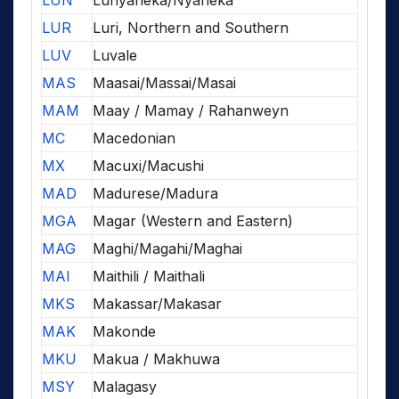
LUN
Lunyaneka/Nyaneka
LUR
Luri, Northern and Southern
LUV
Luvale
MAS
Maasai/Massai/Masai
MAM
Maay / Mamay / Rahanweyn
MC
Macedonian
MX
Macuxi/Macushi
MAD
Madurese/Madura
MGA
Magar (Western and Eastern)
MAG
Maghi/Magahi/Maghai
MAI
Maithili / Maithali
MKS
Makassar/Makasar
MAK
Makonde
MKU
Makua / Makhuwa
MSY
Malagasy