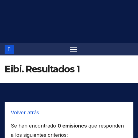
Saltar
al
contenido
Eibi. Resultados 1
Volver atrás
Se han encontrado
0 emisiones
que responden
a los siguientes criterios: