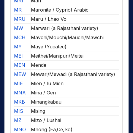
MRI
Mari
MR
Maronite / Cypriot Arabic
MRU
Maru / Lhao Vo
MW
Marwari (a Rajasthani variety)
MCH
Mavchi/Mouchi/Mauchi/Mawchi
MY
Maya (Yucatec)
MEI
Meithei/Manipuri/Meitei
MEN
Mende
MEW
Mewari/Mewadi (a Rajasthani variety)
MIE
Mien / Iu Mien
MNA
Mina / Gen
MKB
Minangkabau
MIS
Mising
MZ
Mizo / Lushai
MNO
Mnong (Ea,Ce,So)