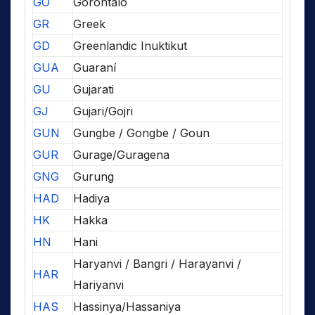
GO
Gorontalo
GR
Greek
GD
Greenlandic Inuktikut
GUA
Guaraní
GU
Gujarati
GJ
Gujari/Gojri
GUN
Gungbe / Gongbe / Goun
GUR
Gurage/Guragena
GNG
Gurung
HAD
Hadiya
HK
Hakka
HN
Hani
Haryanvi / Bangri / Harayanvi /
HAR
Hariyanvi
HAS
Hassinya/Hassaniya