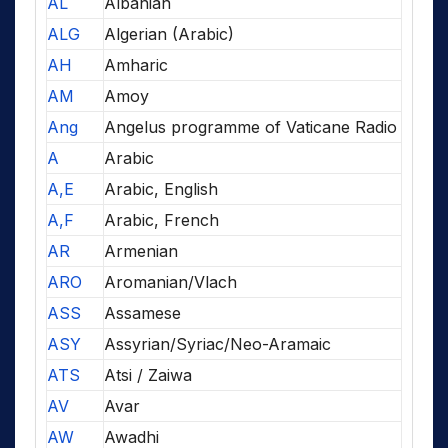
AL
Albanian
ALG
Algerian (Arabic)
AH
Amharic
AM
Amoy
Ang
Angelus programme of Vaticane Radio
A
Arabic
A,E
Arabic, English
A,F
Arabic, French
AR
Armenian
ARO
Aromanian/Vlach
ASS
Assamese
ASY
Assyrian/Syriac/Neo-Aramaic
ATS
Atsi / Zaiwa
AV
Avar
AW
Awadhi