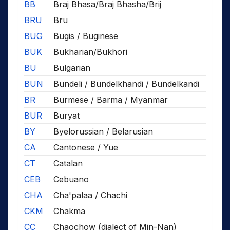
BB
Braj Bhasa/Braj Bhasha/Brij
BRU
Bru
BUG
Bugis / Buginese
BUK
Bukharian/Bukhori
BU
Bulgarian
BUN
Bundeli / Bundelkhandi / Bundelkandi
BR
Burmese / Barma / Myanmar
BUR
Buryat
BY
Byelorussian / Belarusian
CA
Cantonese / Yue
CT
Catalan
CEB
Cebuano
CHA
Cha'palaa / Chachi
CKM
Chakma
CC
Chaochow (dialect of Min-Nan)