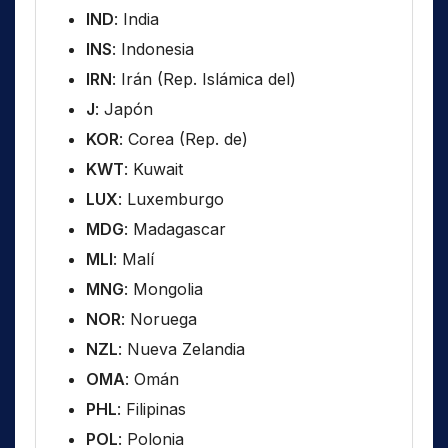
IND
: India
INS
: Indonesia
IRN
: Irán (Rep. Islámica del)
J
: Japón
KOR
: Corea (Rep. de)
KWT
: Kuwait
LUX
: Luxemburgo
MDG
: Madagascar
MLI
: Malí
MNG
: Mongolia
NOR
: Noruega
NZL
: Nueva Zelandia
OMA
: Omán
PHL
: Filipinas
POL
: Polonia