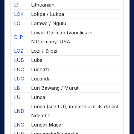
LT
Lithuanian
LOK
Lokpa / Lukpa
LO
Lomwe / Ngulu
Lower German (varieties in
D-P
N.Germany, USA
LOZ
Lozi / Silozi
LUB
Luba
LUC
Luchazi
LUG
Luganda
LB
Lun Bawang / Murut
LU
Lunda
Lunda (see LU), in particular its dialect
LND
Ndembo
LNG
Lungeli Magar