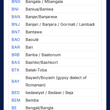
BNG
Bangala / Mbangala
BNI
Baniua/Baniwa
BAN
Banjar/Banjarese
BNJ
Banjari / Banjara / Gormati / Lambadi
BNT
Bantawa
BAO
Baoulé
BAR
Bari
BRB
Bariba / Baatonum
BAS
Bashkir/Bashkort
BTK
Batak-Toba
Bayash/Boyash (gypsy dialect of
BAY
Romanian)
BED
bedawiyet / Bedawi / Beja
BEM
Bemba
BE
Bengali/Bangla