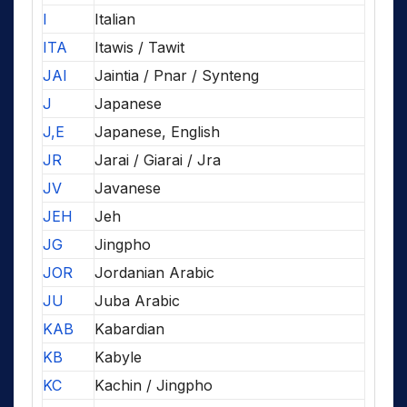
I
Italian
ITA
Itawis / Tawit
JAI
Jaintia / Pnar / Synteng
J
Japanese
J,E
Japanese, English
JR
Jarai / Giarai / Jra
JV
Javanese
JEH
Jeh
JG
Jingpho
JOR
Jordanian Arabic
JU
Juba Arabic
KAB
Kabardian
KB
Kabyle
KC
Kachin / Jingpho