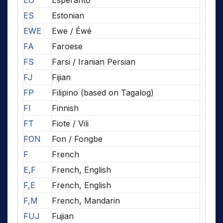
EO
Esperanto
ES
Estonian
EWE
Ewe / Éwé
FA
Faroese
FS
Farsi / Iranian Persian
FJ
Fijian
FP
Filipino (based on Tagalog)
FI
Finnish
FT
Fiote / Vili
FON
Fon / Fongbe
F
French
E,F
French, English
F,E
French, English
F,M
French, Mandarin
FUJ
Fujian