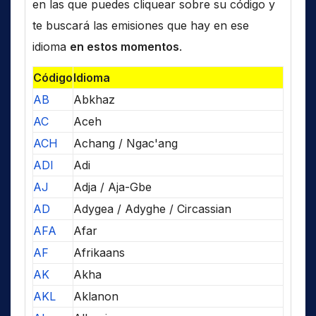
en las que puedes cliquear sobre su código y
te buscará las emisiones que hay en ese
idioma
en estos momentos
.
Código
Idioma
AB
Abkhaz
AC
Aceh
ACH
Achang / Ngac'ang
ADI
Adi
AJ
Adja / Aja-Gbe
AD
Adygea / Adyghe / Circassian
AFA
Afar
AF
Afrikaans
AK
Akha
AKL
Aklanon