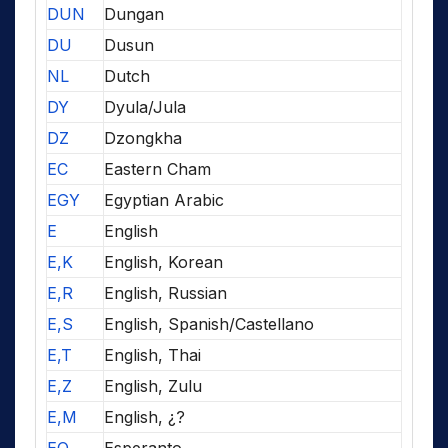
DUN
Dungan
DU
Dusun
NL
Dutch
DY
Dyula/Jula
DZ
Dzongkha
EC
Eastern Cham
EGY
Egyptian Arabic
E
English
E,K
English, Korean
E,R
English, Russian
E,S
English, Spanish/Castellano
E,T
English, Thai
E,Z
English, Zulu
E,M
English, ¿?