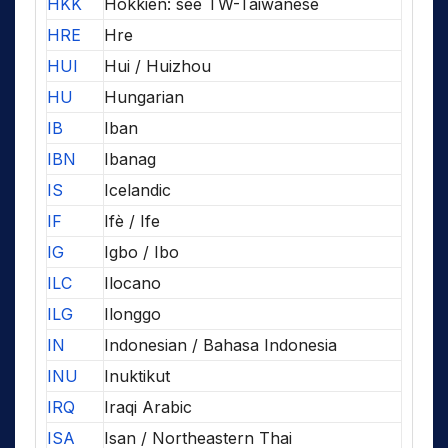
HKK
Hokkien: see TW-Taiwanese
HRE
Hre
HUI
Hui / Huizhou
HU
Hungarian
IB
Iban
IBN
Ibanag
IS
Icelandic
IF
Ifè / Ife
IG
Igbo / Ibo
ILC
Ilocano
ILG
Ilonggo
IN
Indonesian / Bahasa Indonesia
INU
Inuktikut
IRQ
Iraqi Arabic
ISA
Isan / Northeastern Thai