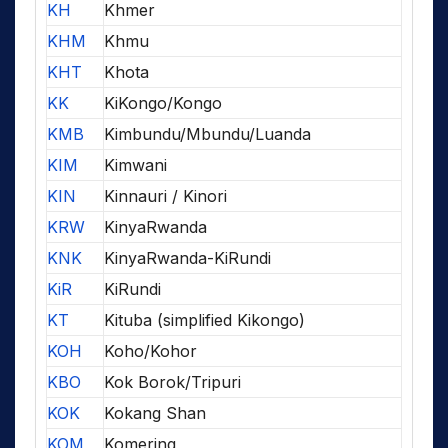
KH
Khmer
KHM
Khmu
KHT
Khota
KK
KiKongo/Kongo
KMB
Kimbundu/Mbundu/Luanda
KIM
Kimwani
KIN
Kinnauri / Kinori
KRW
KinyaRwanda
KNK
KinyaRwanda-KiRundi
KiR
KiRundi
KT
Kituba (simplified Kikongo)
KOH
Koho/Kohor
KBO
Kok Borok/Tripuri
KOK
Kokang Shan
KOM
Komering