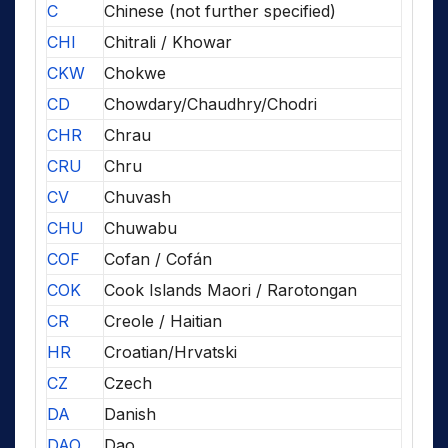
C
Chinese (not further specified)
CHI
Chitrali / Khowar
CKW
Chokwe
CD
Chowdary/Chaudhry/Chodri
CHR
Chrau
CRU
Chru
CV
Chuvash
CHU
Chuwabu
COF
Cofan / Cofán
COK
Cook Islands Maori / Rarotongan
CR
Creole / Haitian
HR
Croatian/Hrvatski
CZ
Czech
DA
Danish
DAO
Dao