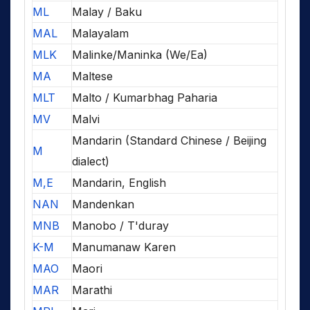
ML
Malay / Baku
MAL
Malayalam
MLK
Malinke/Maninka (We/Ea)
MA
Maltese
MLT
Malto / Kumarbhag Paharia
MV
Malvi
Mandarin (Standard Chinese / Beijing
M
dialect)
M,E
Mandarin, English
NAN
Mandenkan
MNB
Manobo / T'duray
K-M
Manumanaw Karen
MAO
Maori
MAR
Marathi