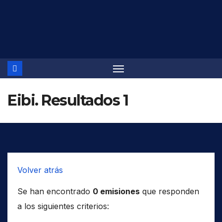
Saltar
al
contenido
Eibi. Resultados 1
Volver atrás
Se han encontrado
0 emisiones
que responden
a los siguientes criterios: