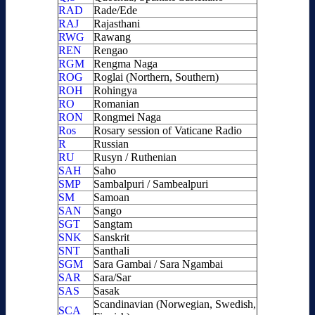
RAD
Rade/Ede
RAJ
Rajasthani
RWG
Rawang
REN
Rengao
RGM
Rengma Naga
ROG
Roglai (Northern, Southern)
ROH
Rohingya
RO
Romanian
RON
Rongmei Naga
Ros
Rosary session of Vaticane Radio
R
Russian
RU
Rusyn / Ruthenian
SAH
Saho
SMP
Sambalpuri / Sambealpuri
SM
Samoan
SAN
Sango
SGT
Sangtam
SNK
Sanskrit
SNT
Santhali
SGM
Sara Gambai / Sara Ngambai
SAR
Sara/Sar
SAS
Sasak
Scandinavian (Norwegian, Swedish,
SCA