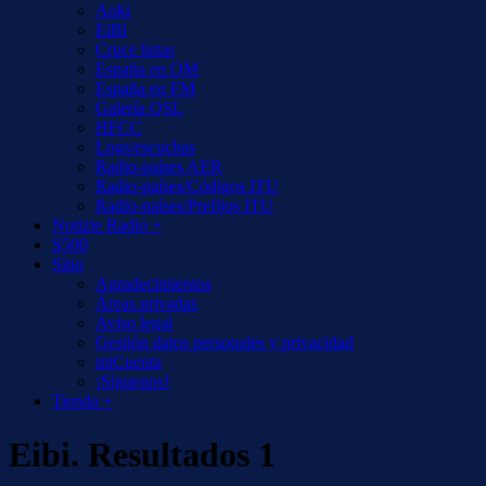
Aoki
EiBi
Cruce listas
España en OM
España en FM
Galería QSL
HFCC
Logs/escuchas
Radio-países AER
Radio-países/Códigos ITU
Radio-países/Prefijos ITU
Notizie Radio +
S500
Sitio
Agradecimientos
Áreas privadas
Aviso legal
Gestión datos personales y privacidad
miCuenta
¡Síguenos!
Tienda +
Eibi. Resultados 1