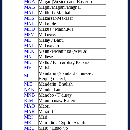
MGA
Magar (Western and Eastern)
MAG
Maghi/Magahi/Maghai
MAI
Maithili / Maithali
MKS
Makassar/Makasar
MAK
Makonde
MKU
Makua / Makhuwa
MSY
Malagasy
ML
Malay / Baku
MAL
Malayalam
MLK
Malinke/Maninka (We/Ea)
MA
Maltese
MLT
Malto / Kumarbhag Paharia
MV
Malvi
Mandarin (Standard Chinese /
M
Beijing dialect)
M,E
Mandarin, English
NAN
Mandenkan
MNB
Manobo / T'duray
K-M
Manumanaw Karen
MAO
Maori
MAR
Marathi
MRI
Mari
MR
Maronite / Cypriot Arabic
MRU
Maru / Lhao Vo