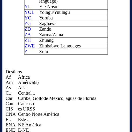
language)
YI
Yi / Nosu
YOL
Yolngu/Yuulngu
YO
Yoruba
ZG
Zaghawa
ZD
Zande
ZA
Zarma/Zama
ZH
Zhuang
ZWE
Zimbabwe Languages
Z
Zulu
Destinos
Af
África
Am
América(s)
As
Asia
C..
Central ..
Car
Caribe, Golfode Mexico, aguas de Florida
Cau
Caucaso
CIS
es URSS
CNA
Centro Norte América
E..
Este ..
ENA
NE América
ENE
E-NE