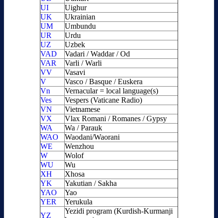
UI
Uighur
UK
Ukrainian
UM
Umbundu
UR
Urdu
UZ
Uzbek
VAD
Vadari / Waddar / Od
VAR
Varli / Warli
VV
Vasavi
V
Vasco / Basque / Euskera
Vn
Vernacular = local language(s)
Ves
Vespers (Vaticane Radio)
VN
Vietnamese
VX
Vlax Romani / Romanes / Gypsy
WA
Wa / Parauk
WAO
Waodani/Waorani
WE
Wenzhou
W
Wolof
WU
Wu
XH
Xhosa
YK
Yakutian / Sakha
YAO
Yao
YER
Yerukula
Yezidi program (Kurdish-Kurmanji
YZ