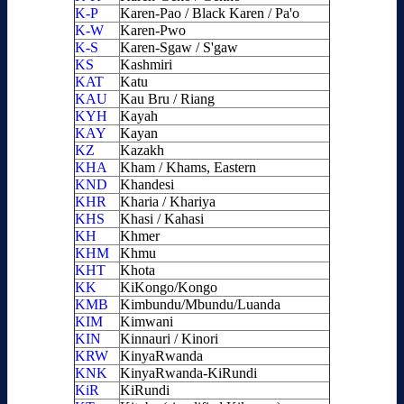
K-P
Karen-Pao / Black Karen / Pa'o
K-W
Karen-Pwo
K-S
Karen-Sgaw / S'gaw
KS
Kashmiri
KAT
Katu
KAU
Kau Bru / Riang
KYH
Kayah
KAY
Kayan
KZ
Kazakh
KHA
Kham / Khams, Eastern
KND
Khandesi
KHR
Kharia / Khariya
KHS
Khasi / Kahasi
KH
Khmer
KHM
Khmu
KHT
Khota
KK
KiKongo/Kongo
KMB
Kimbundu/Mbundu/Luanda
KIM
Kimwani
KIN
Kinnauri / Kinori
KRW
KinyaRwanda
KNK
KinyaRwanda-KiRundi
KiR
KiRundi