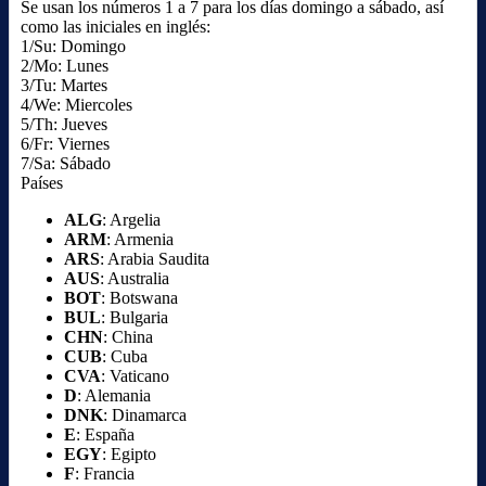
Se usan los números 1 a 7 para los días domingo a sábado, así
como las iniciales en inglés:
1/Su: Domingo
2/Mo: Lunes
3/Tu: Martes
4/We: Miercoles
5/Th: Jueves
6/Fr: Viernes
7/Sa: Sábado
Países
ALG
: Argelia
ARM
: Armenia
ARS
: Arabia Saudita
AUS
: Australia
BOT
: Botswana
BUL
: Bulgaria
CHN
: China
CUB
: Cuba
CVA
: Vaticano
D
: Alemania
DNK
: Dinamarca
E
: España
EGY
: Egipto
F
: Francia