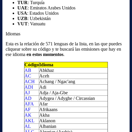
TUR
: Turquía
UAE
: Emiratos Arabes Unidos
USA
: Estados Unidos
UZB
: Uzbekistán
VUT
: Vanuatu
Idiomas
Esta es la relación de 571 lenguas de la lista, en las que puedes
cliquear sobre su código y te buscará las emisiones que hay en
ese idioma
en estos momentos
.
Código
Idioma
AB
Abkhaz
AC
Aceh
ACH
Achang / Ngac'ang
ADI
Adi
AJ
Adja / Aja-Gbe
AD
Adygea / Adyghe / Circassian
AFA
Afar
AF
Afrikaans
AK
Akha
AKL
Aklanon
AL
Albanian
ALG
Algerian (Arabic)