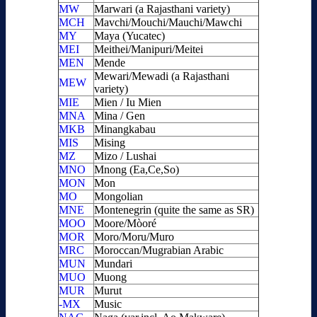
MW
Marwari (a Rajasthani variety)
MCH
Mavchi/Mouchi/Mauchi/Mawchi
MY
Maya (Yucatec)
MEI
Meithei/Manipuri/Meitei
MEN
Mende
Mewari/Mewadi (a Rajasthani
MEW
variety)
MIE
Mien / Iu Mien
MNA
Mina / Gen
MKB
Minangkabau
MIS
Mising
MZ
Mizo / Lushai
MNO
Mnong (Ea,Ce,So)
MON
Mon
MO
Mongolian
MNE
Montenegrin (quite the same as SR)
MOO
Moore/Mòoré
MOR
Moro/Moru/Muro
MRC
Moroccan/Mugrabian Arabic
MUN
Mundari
MUO
Muong
MUR
Murut
-MX
Music