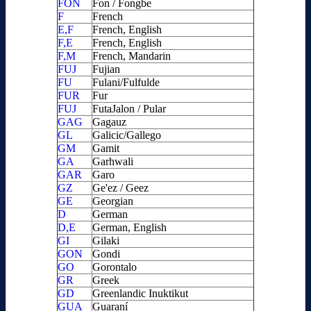
FON
Fon / Fongbe
F
French
E,F
French, English
F,E
French, English
F,M
French, Mandarin
FUJ
Fujian
FU
Fulani/Fulfulde
FUR
Fur
FUJ
FutaJalon / Pular
GAG
Gagauz
GL
Galicic/Gallego
GM
Gamit
GA
Garhwali
GAR
Garo
GZ
Ge'ez / Geez
GE
Georgian
D
German
D,E
German, English
GI
Gilaki
GON
Gondi
GO
Gorontalo
GR
Greek
GD
Greenlandic Inuktikut
GUA
Guaraní