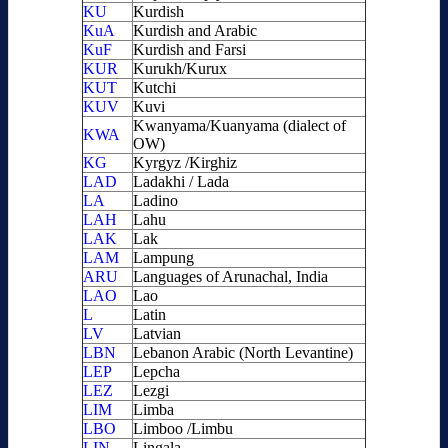
KU
Kurdish
KuA
Kurdish and Arabic
KuF
Kurdish and Farsi
KUR
Kurukh/Kurux
KUT
Kutchi
KUV
Kuvi
Kwanyama/Kuanyama (dialect of
KWA
OW)
KG
Kyrgyz /Kirghiz
LAD
Ladakhi / Lada
LA
Ladino
LAH
Lahu
LAK
Lak
LAM
Lampung
ARU
Languages of Arunachal, India
LAO
Lao
L
Latin
LV
Latvian
LBN
Lebanon Arabic (North Levantine)
LEP
Lepcha
LEZ
Lezgi
LIM
Limba
LBO
Limboo /Limbu
LIN
Lingala