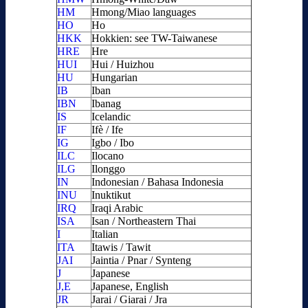
HM
Hmong/Miao languages
HO
Ho
HKK
Hokkien: see TW-Taiwanese
HRE
Hre
HUI
Hui / Huizhou
HU
Hungarian
IB
Iban
IBN
Ibanag
IS
Icelandic
IF
Ifè / Ife
IG
Igbo / Ibo
ILC
Ilocano
ILG
Ilonggo
IN
Indonesian / Bahasa Indonesia
INU
Inuktikut
IRQ
Iraqi Arabic
ISA
Isan / Northeastern Thai
I
Italian
ITA
Itawis / Tawit
JAI
Jaintia / Pnar / Synteng
J
Japanese
J,E
Japanese, English
JR
Jarai / Giarai / Jra