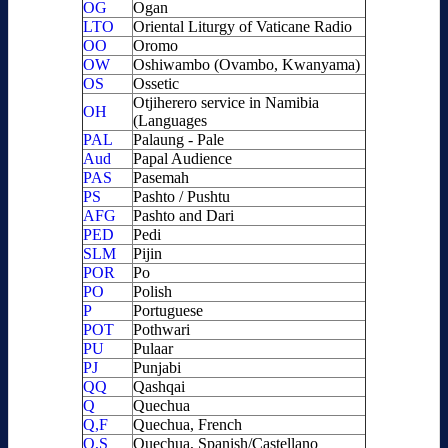
OG
Ogan
LTO
Oriental Liturgy of Vaticane Radio
OO
Oromo
OW
Oshiwambo (Ovambo, Kwanyama)
OS
Ossetic
Otjiherero service in Namibia
OH
(Languages
PAL
Palaung - Pale
Aud
Papal Audience
PAS
Pasemah
PS
Pashto / Pushtu
AFG
Pashto and Dari
PED
Pedi
SLM
Pijin
POR
Po
PO
Polish
P
Portuguese
POT
Pothwari
PU
Pulaar
PJ
Punjabi
QQ
Qashqai
Q
Quechua
Q,F
Quechua, French
Q,S
Quechua, Spanish/Castellano