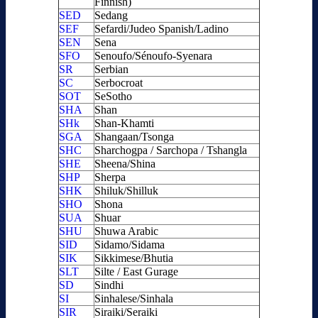
Finnish)
SED
Sedang
SEF
Sefardi/Judeo Spanish/Ladino
SEN
Sena
SFO
Senoufo/Sénoufo-Syenara
SR
Serbian
SC
Serbocroat
SOT
SeSotho
SHA
Shan
SHk
Shan-Khamti
SGA
Shangaan/Tsonga
SHC
Sharchogpa / Sarchopa / Tshangla
SHE
Sheena/Shina
SHP
Sherpa
SHK
Shiluk/Shilluk
SHO
Shona
SUA
Shuar
SHU
Shuwa Arabic
SID
Sidamo/Sidama
SIK
Sikkimese/Bhutia
SLT
Silte / East Gurage
SD
Sindhi
SI
Sinhalese/Sinhala
SIR
Siraiki/Seraiki