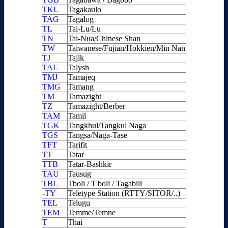
TKL
Tagakaulo
TAG
Tagalog
TL
Tai-Lu/Lu
TN
Tai-Nua/Chinese Shan
TW
Taiwanese/Fujian/Hokkien/Min Nan
TJ
Tajik
TAL
Talysh
TMJ
Tamajeq
TMG
Tamang
TM
Tamazight
TZ
Tamazight/Berber
TAM
Tamil
TGK
Tangkhul/Tangkul Naga
TGS
Tangsa/Naga-Tase
TFT
Tarifit
TT
Tatar
TTB
Tatar-Bashkir
TAU
Tausug
TBL
Tboli / T'boli / Tagabili
-TY
Teletype Station (RTTY/SITOR/..)
TEL
Telugu
TEM
Temme/Temne
T
Thai