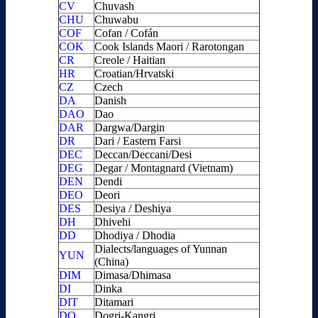
CV
Chuvash
CHU
Chuwabu
COF
Cofan / Cofán
COK
Cook Islands Maori / Rarotongan
CR
Creole / Haitian
HR
Croatian/Hrvatski
CZ
Czech
DA
Danish
DAO
Dao
DAR
Dargwa/Dargin
DR
Dari / Eastern Farsi
DEC
Deccan/Deccani/Desi
DEG
Degar / Montagnard (Vietnam)
DEN
Dendi
DEO
Deori
DES
Desiya / Deshiya
DH
Dhivehi
DD
Dhodiya / Dhodia
Dialects/languages of Yunnan
YUN
(China)
DIM
Dimasa/Dhimasa
DI
Dinka
DIT
Ditamari
DO
Dogri-Kangri