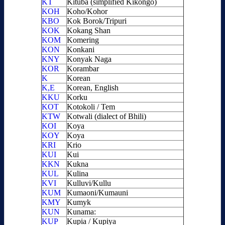
KT
Kituba (simplified Kikongo)
KOH
Koho/Kohor
KBO
Kok Borok/Tripuri
KOK
Kokang Shan
KOM
Komering
KON
Konkani
KNY
Konyak Naga
KOR
Korambar
K
Korean
K,E
Korean, English
KKU
Korku
KOT
Kotokoli / Tem
KTW
Kotwali (dialect of Bhili)
KOI
Koya
KOY
Koya
KRI
Krio
KUI
Kui
KKN
Kukna
KUL
Kulina
KVI
Kulluvi/Kullu
KUM
Kumaoni/Kumauni
KMY
Kumyk
KUN
Kunama:
KUP
Kupia / Kupiya