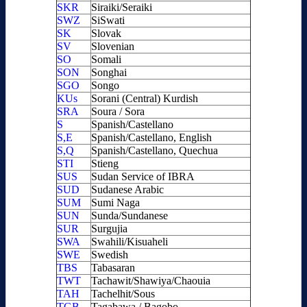
SKR
Siraiki/Seraiki
SWZ
SiSwati
SK
Slovak
SV
Slovenian
SO
Somali
SON
Songhai
SGO
Songo
KUs
Sorani (Central) Kurdish
SRA
Soura / Sora
S
Spanish/Castellano
S,E
Spanish/Castellano, English
S,Q
Spanish/Castellano, Quechua
STI
Stieng
SUS
Sudan Service of IBRA
SUD
Sudanese Arabic
SUM
Sumi Naga
SUN
Sunda/Sundanese
SUR
Surgujia
SWA
Swahili/Kisuaheli
SWE
Swedish
TBS
Tabasaran
TWT
Tachawit/Shawiya/Chaouia
TAH
Tachelhit/Sous
TGB
Tagabawa / Bagobo