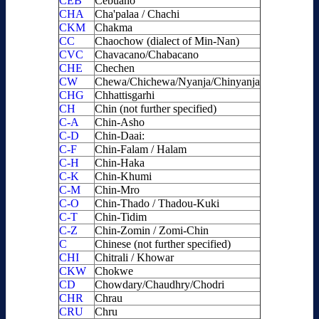
CEB
Cebuano
CHA
Cha'palaa / Chachi
CKM
Chakma
CC
Chaochow (dialect of Min-Nan)
CVC
Chavacano/Chabacano
CHE
Chechen
CW
Chewa/Chichewa/Nyanja/Chinyanja
CHG
Chhattisgarhi
CH
Chin (not further specified)
C-A
Chin-Asho
C-D
Chin-Daai:
C-F
Chin-Falam / Halam
C-H
Chin-Haka
C-K
Chin-Khumi
C-M
Chin-Mro
C-O
Chin-Thado / Thadou-Kuki
C-T
Chin-Tidim
C-Z
Chin-Zomin / Zomi-Chin
C
Chinese (not further specified)
CHI
Chitrali / Khowar
CKW
Chokwe
CD
Chowdary/Chaudhry/Chodri
CHR
Chrau
CRU
Chru