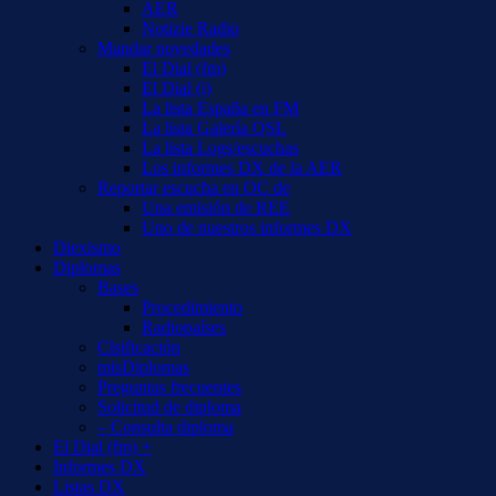
AER
Notizie Radio
Mandar novedades
El Dial (fm)
El Dial (i)
La lista España en FM
La lista Galería QSL
La lista Logs/escuchas
Los informes DX de la AER
Reportar escucha en OC de
Una emisión de REE
Uno de nuestros informes DX
Diexismo
Diplomas
Bases
Procedimiento
Radiopaíses
Clsificación
misDiplomas
Preguntas frecuentes
Solicitud de diploma
– Consulta diploma
El Dial (fm) +
Informes DX
Listas DX