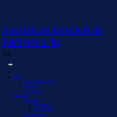
Saltar
al
contenido
Asociación Española de
Radioescucha
AER
AER
Cómo hacerse socio
Servicios
– Contactar
Contactar
Consultar
Un pedido
Un diploma
Contactar con