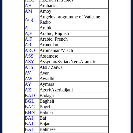
AH
Amharic
AM
Amoy
Angelus programme of Vaticane
Ang
Radio
A
Arabic
A,E
Arabic, English
A,F
Arabic, French
AR
Armenian
ARO
Aromanian/Vlach
ASS
Assamese
ASY
Assyrian/Syriac/Neo-Aramaic
ATS
Atsi / Zaiwa
AV
Avar
AW
Awadhi
AY
Aymara
AZ
Azeri/Azerbaijani
BAD
Badaga
BGL
Bagheli
BAG
Bagri
BHN
Bahnar
BAI
Bai
BAJ
Bajau
BAL
Balinese