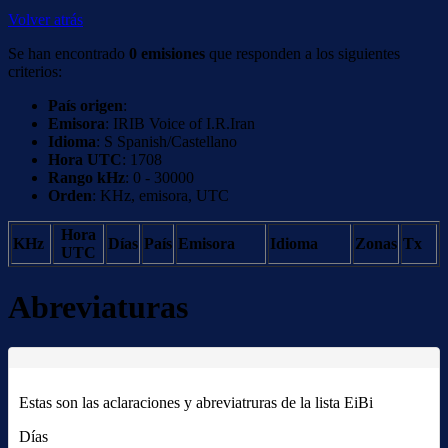
Volver atrás
Se han encontrado
0 emisiones
que responden a los siguientes
criterios:
País origen
:
Emisora
: IRIB Voice of I.R.Iran
Idioma
: S Spanish/Castellano
Hora UTC
: 1708
Rango kHz
: 0 - 30000
Orden
: KHz, emisora, UTC
Hora
KHz
Días
País
Emisora
Idioma
Zonas
Tx
UTC
Abreviaturas
Estas son las aclaraciones y abreviatruras de la lista EiBi
Días