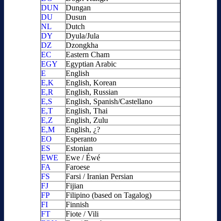
DUN
Dungan
DU
Dusun
NL
Dutch
DY
Dyula/Jula
DZ
Dzongkha
EC
Eastern Cham
EGY
Egyptian Arabic
E
English
E,K
English, Korean
E,R
English, Russian
E,S
English, Spanish/Castellano
E,T
English, Thai
E,Z
English, Zulu
E,M
English, ¿?
EO
Esperanto
ES
Estonian
EWE
Ewe / Éwé
FA
Faroese
FS
Farsi / Iranian Persian
FJ
Fijian
FP
Filipino (based on Tagalog)
FI
Finnish
FT
Fiote / Vili