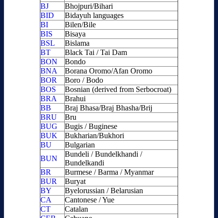
BJ
Bhojpuri/Bihari
BID
Bidayuh languages
BI
Bilen/Bile
BIS
Bisaya
BSL
Bislama
BT
Black Tai / Tai Dam
BON
Bondo
BNA
Borana Oromo/Afan Oromo
BOR
Boro / Bodo
BOS
Bosnian (derived from Serbocroat)
BRA
Brahui
BB
Braj Bhasa/Braj Bhasha/Brij
BRU
Bru
BUG
Bugis / Buginese
BUK
Bukharian/Bukhori
BU
Bulgarian
Bundeli / Bundelkhandi /
BUN
Bundelkandi
BR
Burmese / Barma / Myanmar
BUR
Buryat
BY
Byelorussian / Belarusian
CA
Cantonese / Yue
CT
Catalan