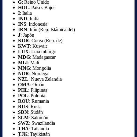
G
: Reino Unido
HOL
: Países Bajos
I
: Italia
IND
: India
INS
: Indonesia
IRN
: Irán (Rep. Islámica del)
J
: Japón
KOR
: Corea (Rep. de)
KWT
: Kuwait
LUX
: Luxemburgo
MDG
: Madagascar
MLI
: Malí
MNG
: Mongolia
NOR
: Noruega
NZL
: Nueva Zelandia
OMA
: Omán
PHL
: Filipinas
POL
: Polonia
ROU
: Rumania
RUS
: Rusia
SDN
: Sudán
SLM
: Salomón
SWZ
: Swazilandia
THA
: Tailandia
TJK
: Tayikistán