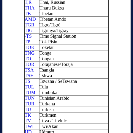
T,R
Thai, Russian
THA
Tharu Buksa
TB
Tibetan
AMD
Tibetan Amdo
TGR
Tigre/Tigré
TIG
Tigrinya/Tigray
-TS
Time Signal Station
TP
Tok Pisin
TOK
Tokelau
TNG
Tonga
TO
Tongan
TOR
Torajanese/Toraja
TSA
Tsangla
TSH
Tshwa
TS
Tswana / SeTswana
TUL
Tulu
TUM
Tumbuka
TUN
Tunisian Arabic
TUR
Turkana
TU
Turkish
TK
Turkmen
TV
Tuva / Tuvinic
TWI
Twi/Akan
UD
Udmurt