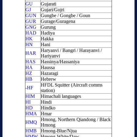
GU
Gujarati
GJ
Gujari/Gojri
GUN
Gungbe / Gongbe / Goun
GUR
Gurage/Guragena
GNG
Gurung
HAD
Hadiya
HK
Hakka
HN
Hani
Haryanvi / Bangri / Harayanvi /
HAR
Hariyanvi
HAS
Hassinya/Hassaniya
HA
Haussa
HZ
Hazaragi
HB
Hebrew
HFDL Squitter (Aircraft comms
-HF
station)
HIM
Himachali languages
HI
Hindi
HD
Hindko
HMA
Hmar
Hmong, Northern Qiandong / Black
HMQ
Hmong
HMB
Hmong-Blue/Njua
HMW
Hmong-White/Daw