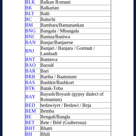
BLK
Balkan Romani
BK
Balkarian
BLT
Balti
BC
Baluchi
BM
Bambara/Bamanankan
BNG
Bangala / Mbangala
BNI
Baniua/Baniwa
BAN
Banjar/Banjarese
Banjari / Banjara / Gormati /
BNJ
Lambadi
BNT
Bantawa
BAO
Baoulé
BAR
Bari
BRB
Bariba / Baatonum
BAS
Bashkir/Bashkort
BTK
Batak-Toba
Bayash/Boyash (gypsy dialect of
BAY
Romanian)
BED
bedawiyet / Bedawi / Beja
BEM
Bemba
BE
Bengali/Bangla
BET
Bete / Bété (Guiberoua)
BHT
Bhatri
BH
Bhili