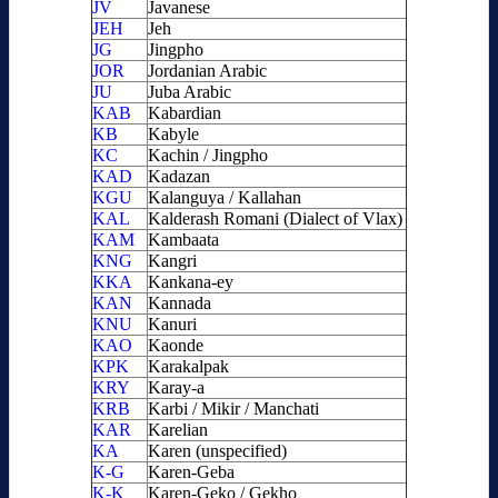
JV
Javanese
JEH
Jeh
JG
Jingpho
JOR
Jordanian Arabic
JU
Juba Arabic
KAB
Kabardian
KB
Kabyle
KC
Kachin / Jingpho
KAD
Kadazan
KGU
Kalanguya / Kallahan
KAL
Kalderash Romani (Dialect of Vlax)
KAM
Kambaata
KNG
Kangri
KKA
Kankana-ey
KAN
Kannada
KNU
Kanuri
KAO
Kaonde
KPK
Karakalpak
KRY
Karay-a
KRB
Karbi / Mikir / Manchati
KAR
Karelian
KA
Karen (unspecified)
K-G
Karen-Geba
K-K
Karen-Geko / Gekho