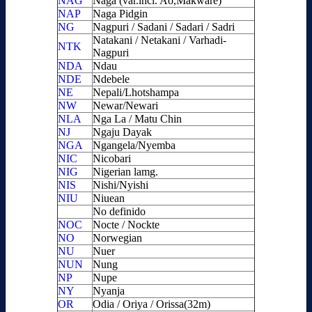
NAG
Naga (var.incl. Ao,Makware)
NAP
Naga Pidgin
NG
Nagpuri / Sadani / Sadari / Sadri
Natakani / Netakani / Varhadi-
NTK
Nagpuri
NDA
Ndau
NDE
Ndebele
NE
Nepali/Lhotshampa
NW
Newar/Newari
NLA
Nga La / Matu Chin
NJ
Ngaju Dayak
NGA
Ngangela/Nyemba
NIC
Nicobari
NIG
Nigerian lamg.
NIS
Nishi/Nyishi
NIU
Niuean
No definido
NOC
Nocte / Nockte
NO
Norwegian
NU
Nuer
NUN
Nung
NP
Nupe
NY
Nyanja
OR
Odia / Oriya / Orissa(32m)