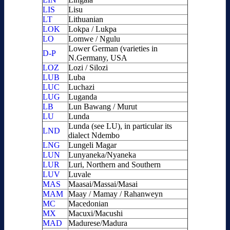
LIS
Lisu
LT
Lithuanian
LOK
Lokpa / Lukpa
LO
Lomwe / Ngulu
Lower German (varieties in
D-P
N.Germany, USA
LOZ
Lozi / Silozi
LUB
Luba
LUC
Luchazi
LUG
Luganda
LB
Lun Bawang / Murut
LU
Lunda
Lunda (see LU), in particular its
LND
dialect Ndembo
LNG
Lungeli Magar
LUN
Lunyaneka/Nyaneka
LUR
Luri, Northern and Southern
LUV
Luvale
MAS
Maasai/Massai/Masai
MAM
Maay / Mamay / Rahanweyn
MC
Macedonian
MX
Macuxi/Macushi
MAD
Madurese/Madura