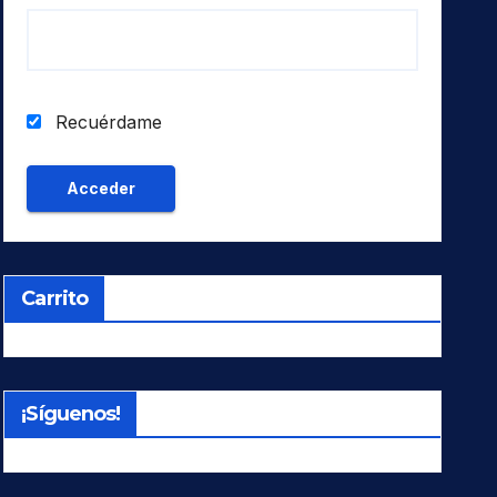
Recuérdame
Carrito
¡Síguenos!