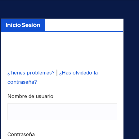
Inicio Sesión
¿Tienes problemas?
|
¿Has olvidado la
contraseña?
Nombre de usuario
Contraseña