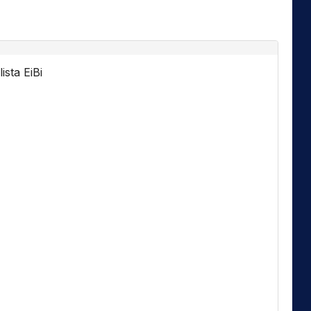
ista EiBi
Florida