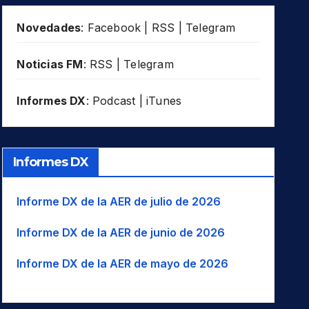
Novedades
:
Facebook
|
RSS
|
Telegram
Noticias FM
:
RSS
|
Telegram
Informes DX
:
Podcast
|
iTunes
Informes DX
Informe DX de la AER de julio de 2026
Informe DX de la AER de junio de 2026
Informe DX de la AER de mayo de 2026