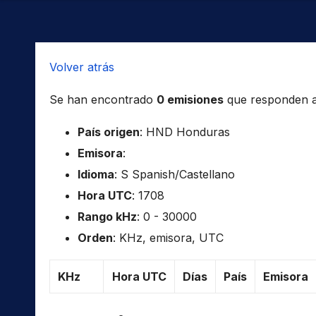
Volver atrás
Se han encontrado
0 emisiones
que responden a l
País origen
: HND Honduras
Emisora
:
Idioma
: S Spanish/Castellano
Hora UTC
: 1708
Rango kHz
: 0 - 30000
Orden
: KHz, emisora, UTC
KHz
Hora UTC
Días
País
Emisora