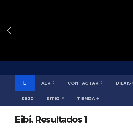
Saltar
al
contenido
AER
CONTACTAR
DIEXI
S500
SITIO
TIENDA +
Eibi. Resultados 1