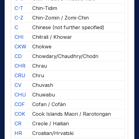
C-T
Chin-Tidim
C-Z
Chin-Zomin / Zomi-Chin
C
Chinese (not further specified)
CHI
Chitrali / Khowar
CKW
Chokwe
CD
Chowdary/Chaudhry/Chodri
CHR
Chrau
CRU
Chru
CV
Chuvash
CHU
Chuwabu
COF
Cofan / Cofán
COK
Cook Islands Maori / Rarotongan
CR
Creole / Haitian
HR
Croatian/Hrvatski