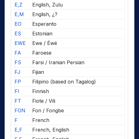
E,Z
English, Zulu
E,M
English, ¿?
EO
Esperanto
ES
Estonian
EWE
Ewe / Éwé
FA
Faroese
FS
Farsi / Iranian Persian
FJ
Fijian
FP
Filipino (based on Tagalog)
FI
Finnish
FT
Fiote / Vili
FON
Fon / Fongbe
F
French
E,F
French, English