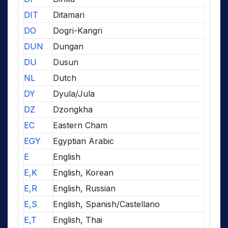
DIT
Ditamari
DO
Dogri-Kangri
DUN
Dungan
DU
Dusun
NL
Dutch
DY
Dyula/Jula
DZ
Dzongkha
EC
Eastern Cham
EGY
Egyptian Arabic
E
English
E,K
English, Korean
E,R
English, Russian
E,S
English, Spanish/Castellano
E,T
English, Thai