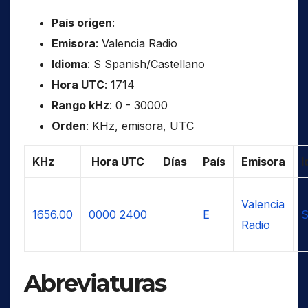
País origen
:
Emisora
: Valencia Radio
Idioma
: S Spanish/Castellano
Hora UTC
: 1714
Rango kHz
: 0 - 30000
Orden
: KHz, emisora, UTC
KHz
Hora UTC
Días
País
Emisora
I
Valencia
1656.00
0000
2400
E
S
Radio
Abreviaturas