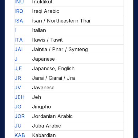
INU
Inuktikut
IRQ
Iraqi Arabic
ISA
Isan / Northeastern Thai
I
Italian
ITA
Itawis / Tawit
JAI
Jaintia / Pnar / Synteng
J
Japanese
J,E
Japanese, English
JR
Jarai / Giarai / Jra
JV
Javanese
JEH
Jeh
JG
Jingpho
JOR
Jordanian Arabic
JU
Juba Arabic
KAB
Kabardian