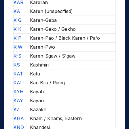
KAR
Karelian
KA
Karen (unspecified)
K-G
Karen-Geba
K-K
Karen-Geko / Gekho
K-P
Karen-Pao / Black Karen / Pa'o
K-W
Karen-Pwo
K-S
Karen-Sgaw / S'gaw
KS
Kashmiri
KAT
Katu
KAU
Kau Bru / Riang
KYH
Kayah
KAY
Kayan
KZ
Kazakh
KHA
Kham / Khams, Eastern
KND
Khandesi