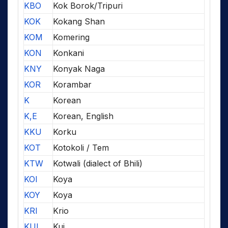
KBO
Kok Borok/Tripuri
KOK
Kokang Shan
KOM
Komering
KON
Konkani
KNY
Konyak Naga
KOR
Korambar
K
Korean
K,E
Korean, English
KKU
Korku
KOT
Kotokoli / Tem
KTW
Kotwali (dialect of Bhili)
KOI
Koya
KOY
Koya
KRI
Krio
KUI
Kui