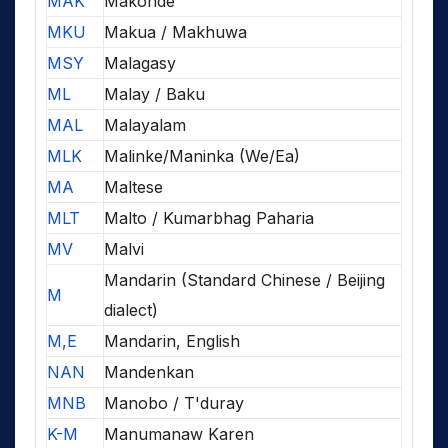
MAK
Makonde
MKU
Makua / Makhuwa
MSY
Malagasy
ML
Malay / Baku
MAL
Malayalam
MLK
Malinke/Maninka (We/Ea)
MA
Maltese
MLT
Malto / Kumarbhag Paharia
MV
Malvi
Mandarin (Standard Chinese / Beijing
M
dialect)
M,E
Mandarin, English
NAN
Mandenkan
MNB
Manobo / T'duray
K-M
Manumanaw Karen