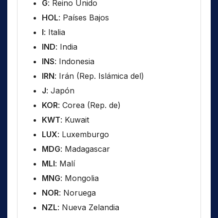
G
: Reino Unido
HOL
: Países Bajos
I
: Italia
IND
: India
INS
: Indonesia
IRN
: Irán (Rep. Islámica del)
J
: Japón
KOR
: Corea (Rep. de)
KWT
: Kuwait
LUX
: Luxemburgo
MDG
: Madagascar
MLI
: Malí
MNG
: Mongolia
NOR
: Noruega
NZL
: Nueva Zelandia