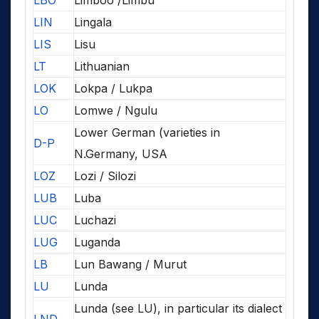
LBO
Limboo /Limbu
LIN
Lingala
LIS
Lisu
LT
Lithuanian
LOK
Lokpa / Lukpa
LO
Lomwe / Ngulu
Lower German (varieties in
D-P
N.Germany, USA
LOZ
Lozi / Silozi
LUB
Luba
LUC
Luchazi
LUG
Luganda
LB
Lun Bawang / Murut
LU
Lunda
Lunda (see LU), in particular its dialect