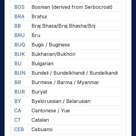
BOS
Bosnian (derived from Serbocroat)
BRA
Brahui
BB
Braj Bhasa/Braj Bhasha/Brij
BRU
Bru
BUG
Bugis / Buginese
BUK
Bukharian/Bukhori
BU
Bulgarian
BUN
Bundeli / Bundelkhandi / Bundelkandi
BR
Burmese / Barma / Myanmar
BUR
Buryat
BY
Byelorussian / Belarusian
CA
Cantonese / Yue
CT
Catalan
CEB
Cebuano