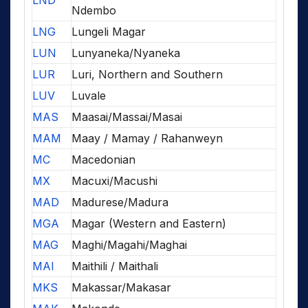
LND
Ndembo
LNG
Lungeli Magar
LUN
Lunyaneka/Nyaneka
LUR
Luri, Northern and Southern
LUV
Luvale
MAS
Maasai/Massai/Masai
MAM
Maay / Mamay / Rahanweyn
MC
Macedonian
MX
Macuxi/Macushi
MAD
Madurese/Madura
MGA
Magar (Western and Eastern)
MAG
Maghi/Magahi/Maghai
MAI
Maithili / Maithali
MKS
Makassar/Makasar