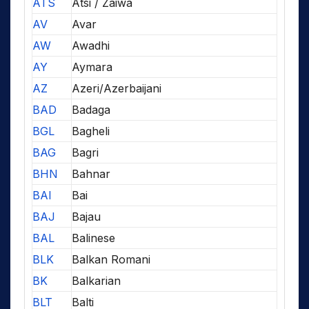
ATS
Atsi / Zaiwa
AV
Avar
AW
Awadhi
AY
Aymara
AZ
Azeri/Azerbaijani
BAD
Badaga
BGL
Bagheli
BAG
Bagri
BHN
Bahnar
BAI
Bai
BAJ
Bajau
BAL
Balinese
BLK
Balkan Romani
BK
Balkarian
BLT
Balti