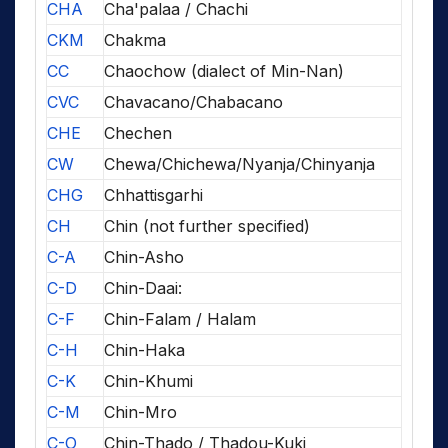
CHA
Cha'palaa / Chachi
CKM
Chakma
CC
Chaochow (dialect of Min-Nan)
CVC
Chavacano/Chabacano
CHE
Chechen
CW
Chewa/Chichewa/Nyanja/Chinyanja
CHG
Chhattisgarhi
CH
Chin (not further specified)
C-A
Chin-Asho
C-D
Chin-Daai:
C-F
Chin-Falam / Halam
C-H
Chin-Haka
C-K
Chin-Khumi
C-M
Chin-Mro
C-O
Chin-Thado / Thadou-Kuki