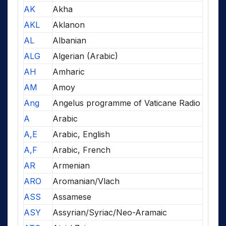
AK
Akha
AKL
Aklanon
AL
Albanian
ALG
Algerian (Arabic)
AH
Amharic
AM
Amoy
Ang
Angelus programme of Vaticane Radio
A
Arabic
A,E
Arabic, English
A,F
Arabic, French
AR
Armenian
ARO
Aromanian/Vlach
ASS
Assamese
ASY
Assyrian/Syriac/Neo-Aramaic