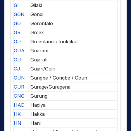
GI
Gilaki
GON
Gondi
GO
Gorontalo
GR
Greek
GD
Greenlandic Inuktikut
GUA
Guaraní
GU
Gujarati
GJ
Gujari/Gojri
GUN
Gungbe / Gongbe / Goun
GUR
Gurage/Guragena
GNG
Gurung
HAD
Hadiya
HK
Hakka
HN
Hani