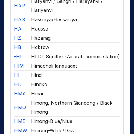
Haryanvi / Bangri / Harayanvi /
HAR
Hariyanvi
HAS
Hassinya/Hassaniya
HA
Haussa
HZ
Hazaragi
HB
Hebrew
-HF
HFDL Squitter (Aircraft comms station)
HIM
Himachali languages
HI
Hindi
HD
Hindko
HMA
Hmar
Hmong, Northern Qiandong / Black
HMQ
Hmong
HMB
Hmong-Blue/Njua
HMW
Hmong-White/Daw