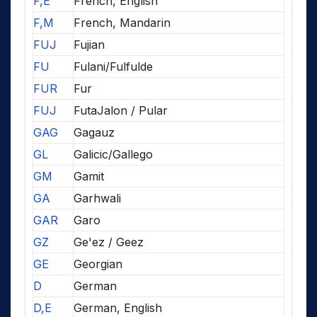
F,E
French, English
F,M
French, Mandarin
FUJ
Fujian
FU
Fulani/Fulfulde
FUR
Fur
FUJ
FutaJalon / Pular
GAG
Gagauz
GL
Galicic/Gallego
GM
Gamit
GA
Garhwali
GAR
Garo
GZ
Ge'ez / Geez
GE
Georgian
D
German
D,E
German, English