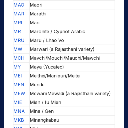
MAO
Maori
MAR
Marathi
MRI
Mari
MR
Maronite / Cypriot Arabic
MRU
Maru / Lhao Vo
MW
Marwari (a Rajasthani variety)
MCH
Mavchi/Mouchi/Mauchi/Mawchi
MY
Maya (Yucatec)
MEI
Meithei/Manipuri/Meitei
MEN
Mende
MEW
Mewari/Mewadi (a Rajasthani variety)
MIE
Mien / Iu Mien
MNA
Mina / Gen
MKB
Minangkabau