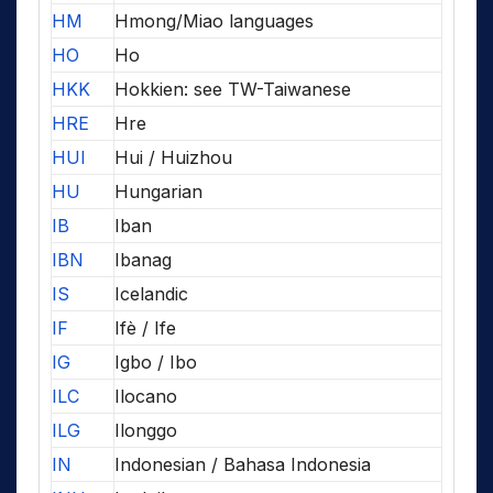
HM
Hmong/Miao languages
HO
Ho
HKK
Hokkien: see TW-Taiwanese
HRE
Hre
HUI
Hui / Huizhou
HU
Hungarian
IB
Iban
IBN
Ibanag
IS
Icelandic
IF
Ifè / Ife
IG
Igbo / Ibo
ILC
Ilocano
ILG
Ilonggo
IN
Indonesian / Bahasa Indonesia