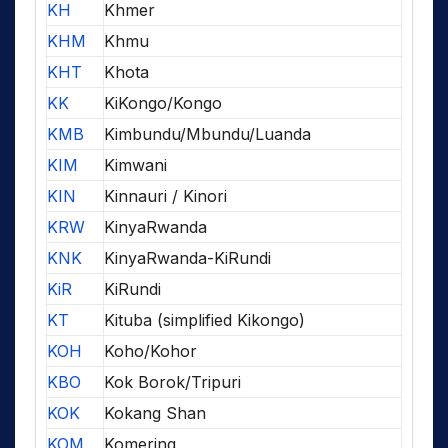
KH
Khmer
KHM
Khmu
KHT
Khota
KK
KiKongo/Kongo
KMB
Kimbundu/Mbundu/Luanda
KIM
Kimwani
KIN
Kinnauri / Kinori
KRW
KinyaRwanda
KNK
KinyaRwanda-KiRundi
KiR
KiRundi
KT
Kituba (simplified Kikongo)
KOH
Koho/Kohor
KBO
Kok Borok/Tripuri
KOK
Kokang Shan
KOM
Komering