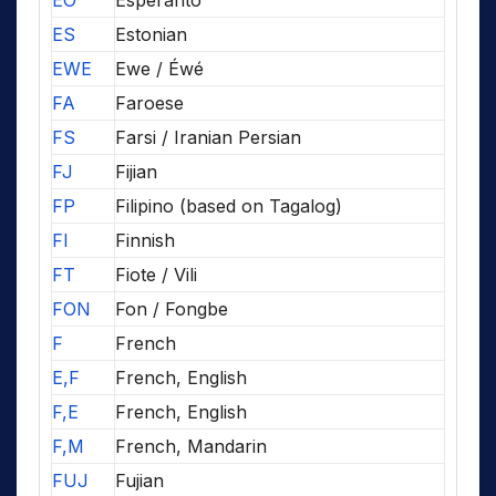
EO
Esperanto
ES
Estonian
EWE
Ewe / Éwé
FA
Faroese
FS
Farsi / Iranian Persian
FJ
Fijian
FP
Filipino (based on Tagalog)
FI
Finnish
FT
Fiote / Vili
FON
Fon / Fongbe
F
French
E,F
French, English
F,E
French, English
F,M
French, Mandarin
FUJ
Fujian