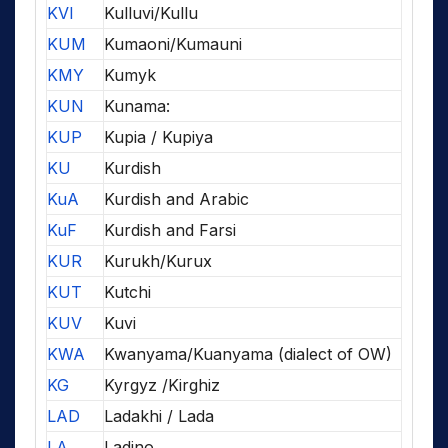
KVI
Kulluvi/Kullu
KUM
Kumaoni/Kumauni
KMY
Kumyk
KUN
Kunama:
KUP
Kupia / Kupiya
KU
Kurdish
KuA
Kurdish and Arabic
KuF
Kurdish and Farsi
KUR
Kurukh/Kurux
KUT
Kutchi
KUV
Kuvi
KWA
Kwanyama/Kuanyama (dialect of OW)
KG
Kyrgyz /Kirghiz
LAD
Ladakhi / Lada
LA
Ladino