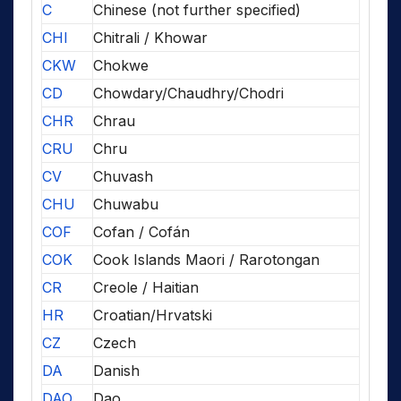
C
Chinese (not further specified)
CHI
Chitrali / Khowar
CKW
Chokwe
CD
Chowdary/Chaudhry/Chodri
CHR
Chrau
CRU
Chru
CV
Chuvash
CHU
Chuwabu
COF
Cofan / Cofán
COK
Cook Islands Maori / Rarotongan
CR
Creole / Haitian
HR
Croatian/Hrvatski
CZ
Czech
DA
Danish
DAO
Dao