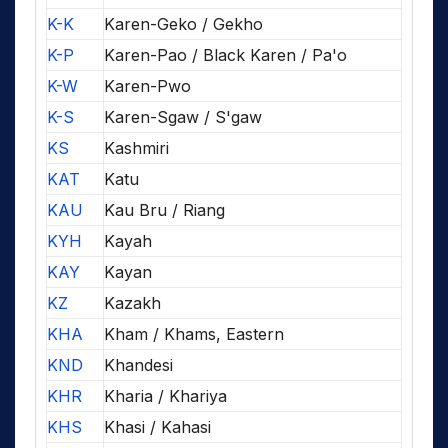
K-K
Karen-Geko / Gekho
K-P
Karen-Pao / Black Karen / Pa'o
K-W
Karen-Pwo
K-S
Karen-Sgaw / S'gaw
KS
Kashmiri
KAT
Katu
KAU
Kau Bru / Riang
KYH
Kayah
KAY
Kayan
KZ
Kazakh
KHA
Kham / Khams, Eastern
KND
Khandesi
KHR
Kharia / Khariya
KHS
Khasi / Kahasi