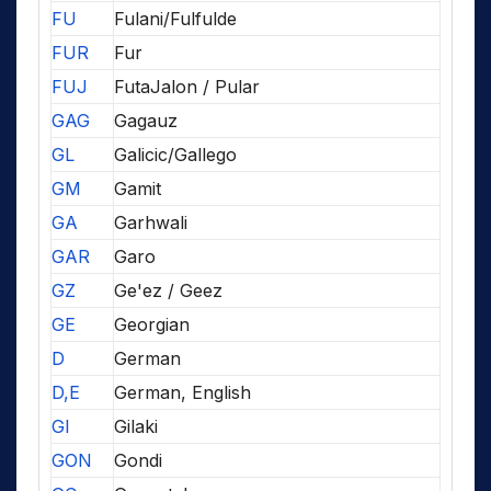
FU
Fulani/Fulfulde
FUR
Fur
FUJ
FutaJalon / Pular
GAG
Gagauz
GL
Galicic/Gallego
GM
Gamit
GA
Garhwali
GAR
Garo
GZ
Ge'ez / Geez
GE
Georgian
D
German
D,E
German, English
GI
Gilaki
GON
Gondi