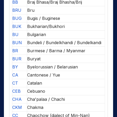
BB
Braj Bhasa/Braj Bhasha/Brij
BRU
Bru
BUG
Bugis / Buginese
BUK
Bukharian/Bukhori
BU
Bulgarian
BUN
Bundeli / Bundelkhandi / Bundelkandi
BR
Burmese / Barma / Myanmar
BUR
Buryat
BY
Byelorussian / Belarusian
CA
Cantonese / Yue
CT
Catalan
CEB
Cebuano
CHA
Cha'palaa / Chachi
CKM
Chakma
CC
Chaochow (dialect of Min-Nan)