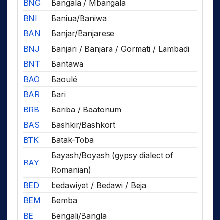
BNG
Bangala / Mbangala
BNI
Baniua/Baniwa
BAN
Banjar/Banjarese
BNJ
Banjari / Banjara / Gormati / Lambadi
BNT
Bantawa
BAO
Baoulé
BAR
Bari
BRB
Bariba / Baatonum
BAS
Bashkir/Bashkort
BTK
Batak-Toba
Bayash/Boyash (gypsy dialect of
BAY
Romanian)
BED
bedawiyet / Bedawi / Beja
BEM
Bemba
BE
Bengali/Bangla