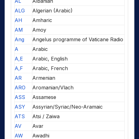
AL
Albanian
ALG
Algerian (Arabic)
AH
Amharic
AM
Amoy
Ang
Angelus programme of Vaticane Radio
A
Arabic
A,E
Arabic, English
A,F
Arabic, French
AR
Armenian
ARO
Aromanian/Vlach
ASS
Assamese
ASY
Assyrian/Syriac/Neo-Aramaic
ATS
Atsi / Zaiwa
AV
Avar
AW
Awadhi