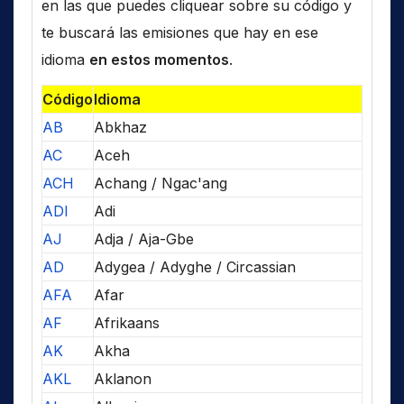
en las que puedes cliquear sobre su código y
te buscará las emisiones que hay en ese
idioma
en estos momentos
.
Código
Idioma
AB
Abkhaz
AC
Aceh
ACH
Achang / Ngac'ang
ADI
Adi
AJ
Adja / Aja-Gbe
AD
Adygea / Adyghe / Circassian
AFA
Afar
AF
Afrikaans
AK
Akha
AKL
Aklanon