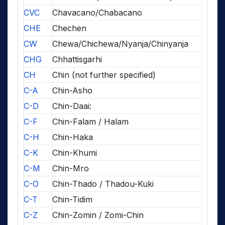
CVC
Chavacano/Chabacano
CHE
Chechen
CW
Chewa/Chichewa/Nyanja/Chinyanja
CHG
Chhattisgarhi
CH
Chin (not further specified)
C-A
Chin-Asho
C-D
Chin-Daai:
C-F
Chin-Falam / Halam
C-H
Chin-Haka
C-K
Chin-Khumi
C-M
Chin-Mro
C-O
Chin-Thado / Thadou-Kuki
C-T
Chin-Tidim
C-Z
Chin-Zomin / Zomi-Chin