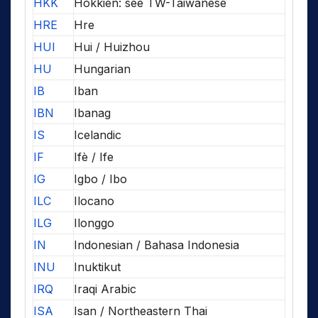
HKK
Hokkien: see TW-Taiwanese
HRE
Hre
HUI
Hui / Huizhou
HU
Hungarian
IB
Iban
IBN
Ibanag
IS
Icelandic
IF
Ifè / Ife
IG
Igbo / Ibo
ILC
Ilocano
ILG
Ilonggo
IN
Indonesian / Bahasa Indonesia
INU
Inuktikut
IRQ
Iraqi Arabic
ISA
Isan / Northeastern Thai