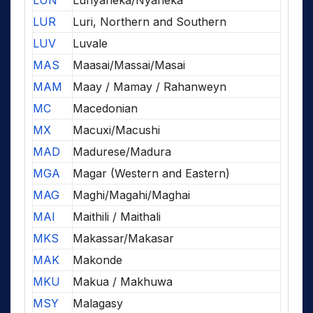
LUN
Lunyaneka/Nyaneka
LUR
Luri, Northern and Southern
LUV
Luvale
MAS
Maasai/Massai/Masai
MAM
Maay / Mamay / Rahanweyn
MC
Macedonian
MX
Macuxi/Macushi
MAD
Madurese/Madura
MGA
Magar (Western and Eastern)
MAG
Maghi/Magahi/Maghai
MAI
Maithili / Maithali
MKS
Makassar/Makasar
MAK
Makonde
MKU
Makua / Makhuwa
MSY
Malagasy