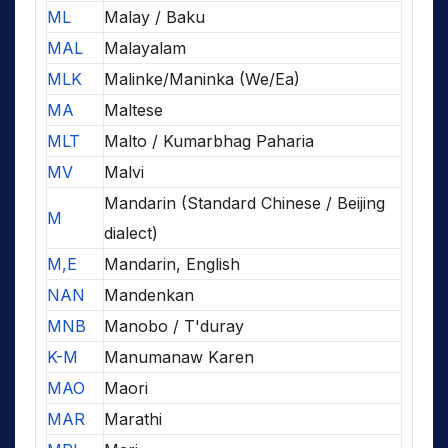
ML
Malay / Baku
MAL
Malayalam
MLK
Malinke/Maninka (We/Ea)
MA
Maltese
MLT
Malto / Kumarbhag Paharia
MV
Malvi
Mandarin (Standard Chinese / Beijing
M
dialect)
M,E
Mandarin, English
NAN
Mandenkan
MNB
Manobo / T'duray
K-M
Manumanaw Karen
MAO
Maori
MAR
Marathi