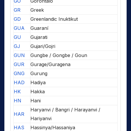
GO
Gorontalo
GR
Greek
GD
Greenlandic Inuktikut
GUA
Guaraní
GU
Gujarati
GJ
Gujari/Gojri
GUN
Gungbe / Gongbe / Goun
GUR
Gurage/Guragena
GNG
Gurung
HAD
Hadiya
HK
Hakka
HN
Hani
Haryanvi / Bangri / Harayanvi /
HAR
Hariyanvi
HAS
Hassinya/Hassaniya