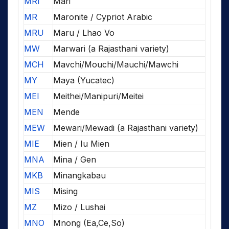
MRI
Mari
MR
Maronite / Cypriot Arabic
MRU
Maru / Lhao Vo
MW
Marwari (a Rajasthani variety)
MCH
Mavchi/Mouchi/Mauchi/Mawchi
MY
Maya (Yucatec)
MEI
Meithei/Manipuri/Meitei
MEN
Mende
MEW
Mewari/Mewadi (a Rajasthani variety)
MIE
Mien / Iu Mien
MNA
Mina / Gen
MKB
Minangkabau
MIS
Mising
MZ
Mizo / Lushai
MNO
Mnong (Ea,Ce,So)