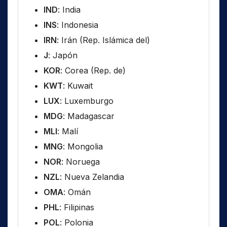
IND
: India
INS
: Indonesia
IRN
: Irán (Rep. Islámica del)
J
: Japón
KOR
: Corea (Rep. de)
KWT
: Kuwait
LUX
: Luxemburgo
MDG
: Madagascar
MLI
: Malí
MNG
: Mongolia
NOR
: Noruega
NZL
: Nueva Zelandia
OMA
: Omán
PHL
: Filipinas
POL
: Polonia