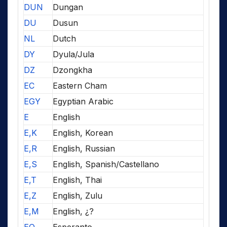
DUN
Dungan
DU
Dusun
NL
Dutch
DY
Dyula/Jula
DZ
Dzongkha
EC
Eastern Cham
EGY
Egyptian Arabic
E
English
E,K
English, Korean
E,R
English, Russian
E,S
English, Spanish/Castellano
E,T
English, Thai
E,Z
English, Zulu
E,M
English, ¿?