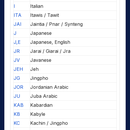
I
Italian
ITA
Itawis / Tawit
JAI
Jaintia / Pnar / Synteng
J
Japanese
J,E
Japanese, English
JR
Jarai / Giarai / Jra
JV
Javanese
JEH
Jeh
JG
Jingpho
JOR
Jordanian Arabic
JU
Juba Arabic
KAB
Kabardian
KB
Kabyle
KC
Kachin / Jingpho