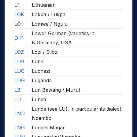
LT
Lithuanian
LOK
Lokpa / Lukpa
LO
Lomwe / Ngulu
Lower German (varieties in
D-P
N.Germany, USA
LOZ
Lozi / Silozi
LUB
Luba
LUC
Luchazi
LUG
Luganda
LB
Lun Bawang / Murut
LU
Lunda
Lunda (see LU), in particular its dialect
LND
Ndembo
LNG
Lungeli Magar