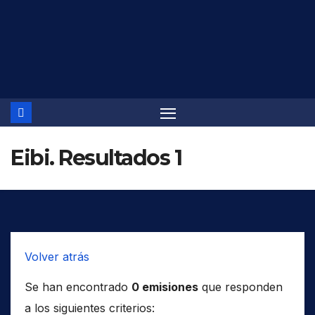
Saltar
al
contenido
Eibi. Resultados 1
Volver atrás
Se han encontrado
0 emisiones
que responden
a los siguientes criterios: