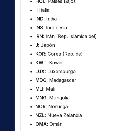
HOL
: Países Bajos
I
: Italia
IND
: India
INS
: Indonesia
IRN
: Irán (Rep. Islámica del)
J
: Japón
KOR
: Corea (Rep. de)
KWT
: Kuwait
LUX
: Luxemburgo
MDG
: Madagascar
MLI
: Malí
MNG
: Mongolia
NOR
: Noruega
NZL
: Nueva Zelandia
OMA
: Omán