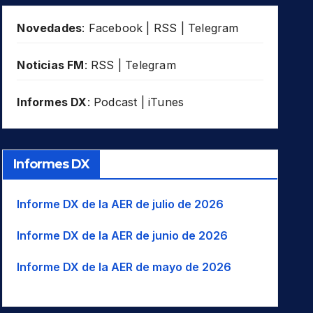
Novedades
:
Facebook
|
RSS
|
Telegram
Noticias FM
:
RSS
|
Telegram
Informes DX
:
Podcast
|
iTunes
Informes DX
Informe DX de la AER de julio de 2026
Informe DX de la AER de junio de 2026
Informe DX de la AER de mayo de 2026