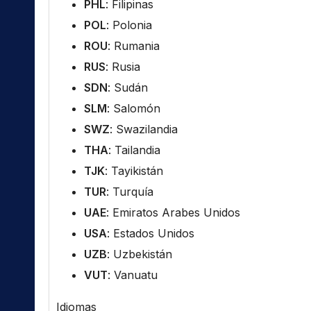
PHL
: Filipinas
POL
: Polonia
ROU
: Rumania
RUS
: Rusia
SDN
: Sudán
SLM
: Salomón
SWZ
: Swazilandia
THA
: Tailandia
TJK
: Tayikistán
TUR
: Turquía
UAE
: Emiratos Arabes Unidos
USA
: Estados Unidos
UZB
: Uzbekistán
VUT
: Vanuatu
Idiomas