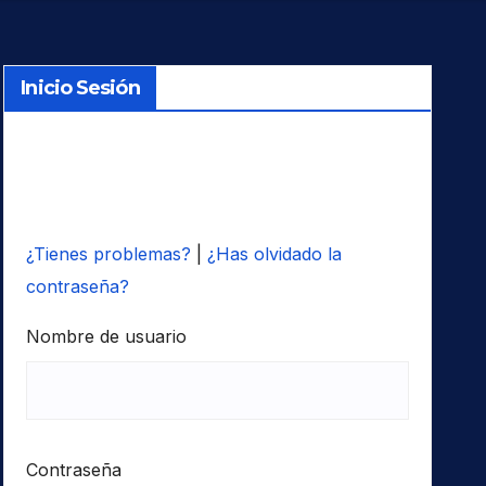
Inicio Sesión
¿Tienes problemas?
|
¿Has olvidado la
contraseña?
Nombre de usuario
Contraseña