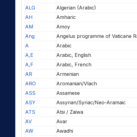
ALG
Algerian (Arabic)
AH
Amharic
AM
Amoy
Ang
Angelus programme of Vaticane R
A
Arabic
A,E
Arabic, English
A,F
Arabic, French
AR
Armenian
ARO
Aromanian/Vlach
ASS
Assamese
ASY
Assyrian/Syriac/Neo-Aramaic
ATS
Atsi / Zaiwa
AV
Avar
AW
Awadhi