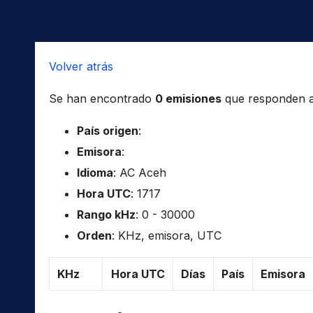
Volver atrás
Se han encontrado
0 emisiones
que responden a l
País origen
:
Emisora
:
Idioma
: AC Aceh
Hora UTC
: 1717
Rango kHz
: 0 - 30000
Orden
: KHz, emisora, UTC
KHz
Hora UTC
Días
País
Emisora