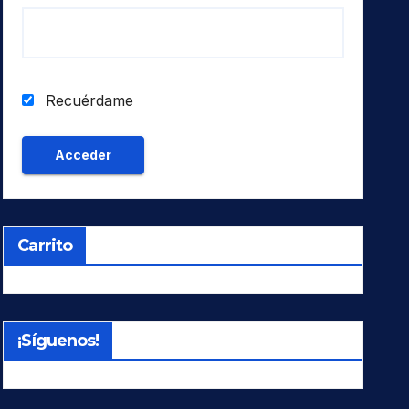
Recuérdame
Carrito
¡Síguenos!