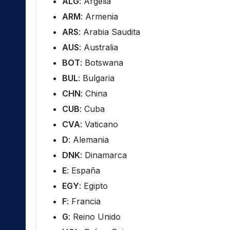
ALG
: Argelia
ARM
: Armenia
ARS
: Arabia Saudita
AUS
: Australia
BOT
: Botswana
BUL
: Bulgaria
CHN
: China
CUB
: Cuba
CVA
: Vaticano
D
: Alemania
DNK
: Dinamarca
E
: España
EGY
: Egipto
F
: Francia
G
: Reino Unido