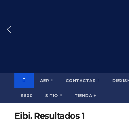
Saltar
al
contenido
AER
CONTACTAR
DIEXI
S500
SITIO
TIENDA +
Eibi. Resultados 1