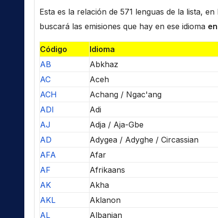
Esta es la relación de 571 lenguas de la lista, e
buscará las emisiones que hay en ese idioma
en
Código
Idioma
AB
Abkhaz
AC
Aceh
ACH
Achang / Ngac'ang
ADI
Adi
AJ
Adja / Aja-Gbe
AD
Adygea / Adyghe / Circassian
AFA
Afar
AF
Afrikaans
AK
Akha
AKL
Aklanon
AL
Albanian