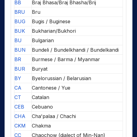
BB
Braj Bhasa/Braj Bhasha/Brij
BRU
Bru
BUG
Bugis / Buginese
BUK
Bukharian/Bukhori
BU
Bulgarian
BUN
Bundeli / Bundelkhandi / Bundelkandi
BR
Burmese / Barma / Myanmar
BUR
Buryat
BY
Byelorussian / Belarusian
CA
Cantonese / Yue
CT
Catalan
CEB
Cebuano
CHA
Cha'palaa / Chachi
CKM
Chakma
CC
Chaochow (dialect of Min-Nan)