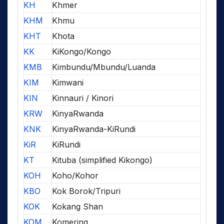
KH
Khmer
KHM
Khmu
KHT
Khota
KK
KiKongo/Kongo
KMB
Kimbundu/Mbundu/Luanda
KIM
Kimwani
KIN
Kinnauri / Kinori
KRW
KinyaRwanda
KNK
KinyaRwanda-KiRundi
KiR
KiRundi
KT
Kituba (simplified Kikongo)
KOH
Koho/Kohor
KBO
Kok Borok/Tripuri
KOK
Kokang Shan
KOM
Komering