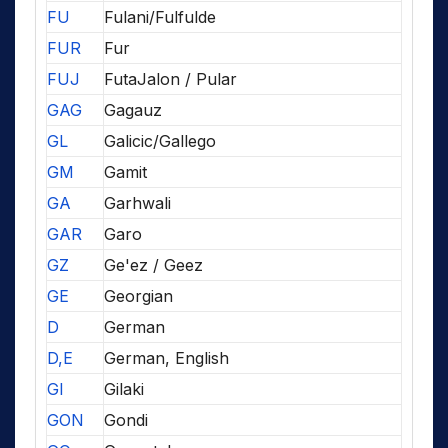
FU
Fulani/Fulfulde
FUR
Fur
FUJ
FutaJalon / Pular
GAG
Gagauz
GL
Galicic/Gallego
GM
Gamit
GA
Garhwali
GAR
Garo
GZ
Ge'ez / Geez
GE
Georgian
D
German
D,E
German, English
GI
Gilaki
GON
Gondi