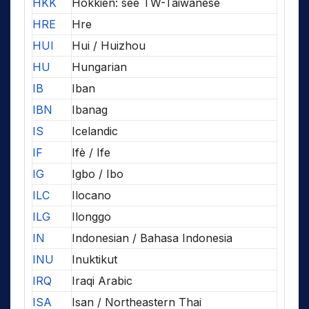
HKK
Hokkien: see TW-Taiwanese
HRE
Hre
HUI
Hui / Huizhou
HU
Hungarian
IB
Iban
IBN
Ibanag
IS
Icelandic
IF
Ifè / Ife
IG
Igbo / Ibo
ILC
Ilocano
ILG
Ilonggo
IN
Indonesian / Bahasa Indonesia
INU
Inuktikut
IRQ
Iraqi Arabic
ISA
Isan / Northeastern Thai