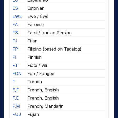
EO
Esperanto
ES
Estonian
EWE
Ewe / Éwé
FA
Faroese
FS
Farsi / Iranian Persian
FJ
Fijian
FP
Filipino (based on Tagalog)
FI
Finnish
FT
Fiote / Vili
FON
Fon / Fongbe
F
French
E,F
French, English
F,E
French, English
F,M
French, Mandarin
FUJ
Fujian