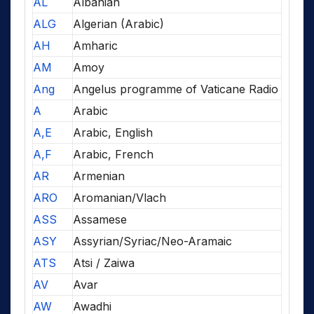
AL
Albanian
ALG
Algerian (Arabic)
AH
Amharic
AM
Amoy
Ang
Angelus programme of Vaticane Radio
A
Arabic
A,E
Arabic, English
A,F
Arabic, French
AR
Armenian
ARO
Aromanian/Vlach
ASS
Assamese
ASY
Assyrian/Syriac/Neo-Aramaic
ATS
Atsi / Zaiwa
AV
Avar
AW
Awadhi