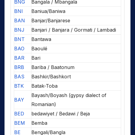
BNG
Bangala / Mbangala
BNI
Baniua/Baniwa
BAN
Banjar/Banjarese
BNJ
Banjari / Banjara / Gormati / Lambadi
BNT
Bantawa
BAO
Baoulé
BAR
Bari
BRB
Bariba / Baatonum
BAS
Bashkir/Bashkort
BTK
Batak-Toba
Bayash/Boyash (gypsy dialect of
BAY
Romanian)
BED
bedawiyet / Bedawi / Beja
BEM
Bemba
BE
Bengali/Bangla