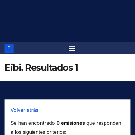
Saltar
al
contenido
Eibi. Resultados 1
Volver atrás
Se han encontrado
0 emisiones
que responden
a los siguientes criterios: