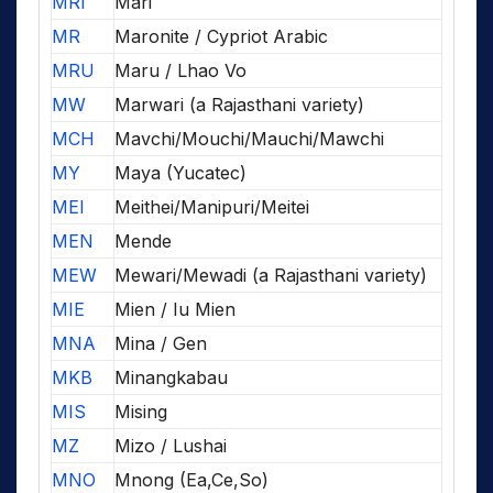
MRI
Mari
MR
Maronite / Cypriot Arabic
MRU
Maru / Lhao Vo
MW
Marwari (a Rajasthani variety)
MCH
Mavchi/Mouchi/Mauchi/Mawchi
MY
Maya (Yucatec)
MEI
Meithei/Manipuri/Meitei
MEN
Mende
MEW
Mewari/Mewadi (a Rajasthani variety)
MIE
Mien / Iu Mien
MNA
Mina / Gen
MKB
Minangkabau
MIS
Mising
MZ
Mizo / Lushai
MNO
Mnong (Ea,Ce,So)