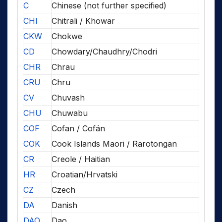
C
Chinese (not further specified)
CHI
Chitrali / Khowar
CKW
Chokwe
CD
Chowdary/Chaudhry/Chodri
CHR
Chrau
CRU
Chru
CV
Chuvash
CHU
Chuwabu
COF
Cofan / Cofán
COK
Cook Islands Maori / Rarotongan
CR
Creole / Haitian
HR
Croatian/Hrvatski
CZ
Czech
DA
Danish
DAO
Dao