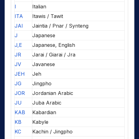
I
Italian
ITA
Itawis / Tawit
JAI
Jaintia / Pnar / Synteng
J
Japanese
J,E
Japanese, English
JR
Jarai / Giarai / Jra
JV
Javanese
JEH
Jeh
JG
Jingpho
JOR
Jordanian Arabic
JU
Juba Arabic
KAB
Kabardian
KB
Kabyle
KC
Kachin / Jingpho