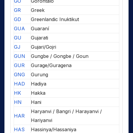
GO
Gorontalo
GR
Greek
GD
Greenlandic Inuktikut
GUA
Guaraní
GU
Gujarati
GJ
Gujari/Gojri
GUN
Gungbe / Gongbe / Goun
GUR
Gurage/Guragena
GNG
Gurung
HAD
Hadiya
HK
Hakka
HN
Hani
Haryanvi / Bangri / Harayanvi /
HAR
Hariyanvi
HAS
Hassinya/Hassaniya