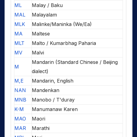
ML
Malay / Baku
MAL
Malayalam
MLK
Malinke/Maninka (We/Ea)
MA
Maltese
MLT
Malto / Kumarbhag Paharia
MV
Malvi
Mandarin (Standard Chinese / Beijing
M
dialect)
M,E
Mandarin, English
NAN
Mandenkan
MNB
Manobo / T'duray
K-M
Manumanaw Karen
MAO
Maori
MAR
Marathi