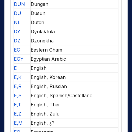
DUN
Dungan
DU
Dusun
NL
Dutch
DY
Dyula/Jula
DZ
Dzongkha
EC
Eastern Cham
EGY
Egyptian Arabic
E
English
E,K
English, Korean
E,R
English, Russian
E,S
English, Spanish/Castellano
E,T
English, Thai
E,Z
English, Zulu
E,M
English, ¿?