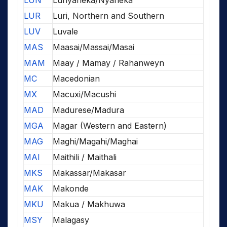
LUN
Lunyaneka/Nyaneka
LUR
Luri, Northern and Southern
LUV
Luvale
MAS
Maasai/Massai/Masai
MAM
Maay / Mamay / Rahanweyn
MC
Macedonian
MX
Macuxi/Macushi
MAD
Madurese/Madura
MGA
Magar (Western and Eastern)
MAG
Maghi/Magahi/Maghai
MAI
Maithili / Maithali
MKS
Makassar/Makasar
MAK
Makonde
MKU
Makua / Makhuwa
MSY
Malagasy