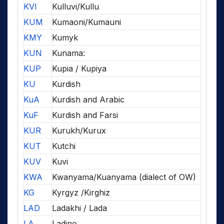
KVI
Kulluvi/Kullu
KUM
Kumaoni/Kumauni
KMY
Kumyk
KUN
Kunama:
KUP
Kupia / Kupiya
KU
Kurdish
KuA
Kurdish and Arabic
KuF
Kurdish and Farsi
KUR
Kurukh/Kurux
KUT
Kutchi
KUV
Kuvi
KWA
Kwanyama/Kuanyama (dialect of OW)
KG
Kyrgyz /Kirghiz
LAD
Ladakhi / Lada
LA
Ladino