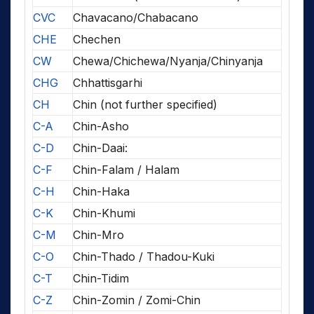
CVC
Chavacano/Chabacano
CHE
Chechen
CW
Chewa/Chichewa/Nyanja/Chinyanja
CHG
Chhattisgarhi
CH
Chin (not further specified)
C-A
Chin-Asho
C-D
Chin-Daai:
C-F
Chin-Falam / Halam
C-H
Chin-Haka
C-K
Chin-Khumi
C-M
Chin-Mro
C-O
Chin-Thado / Thadou-Kuki
C-T
Chin-Tidim
C-Z
Chin-Zomin / Zomi-Chin