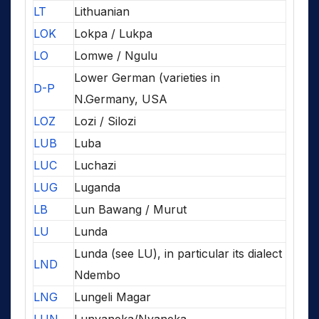
LT
Lithuanian
LOK
Lokpa / Lukpa
LO
Lomwe / Ngulu
Lower German (varieties in
D-P
N.Germany, USA
LOZ
Lozi / Silozi
LUB
Luba
LUC
Luchazi
LUG
Luganda
LB
Lun Bawang / Murut
LU
Lunda
Lunda (see LU), in particular its dialect
LND
Ndembo
LNG
Lungeli Magar