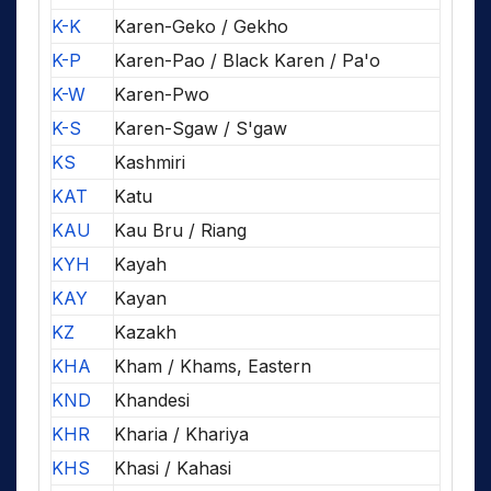
K-K
Karen-Geko / Gekho
K-P
Karen-Pao / Black Karen / Pa'o
K-W
Karen-Pwo
K-S
Karen-Sgaw / S'gaw
KS
Kashmiri
KAT
Katu
KAU
Kau Bru / Riang
KYH
Kayah
KAY
Kayan
KZ
Kazakh
KHA
Kham / Khams, Eastern
KND
Khandesi
KHR
Kharia / Khariya
KHS
Khasi / Kahasi