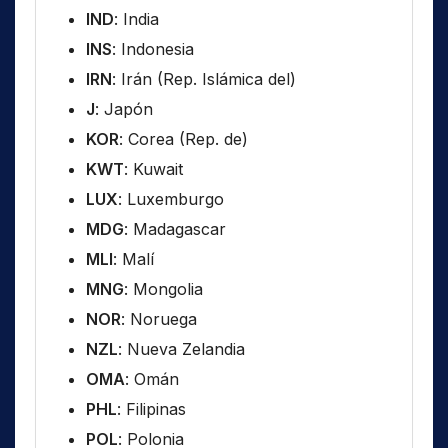
IND
: India
INS
: Indonesia
IRN
: Irán (Rep. Islámica del)
J
: Japón
KOR
: Corea (Rep. de)
KWT
: Kuwait
LUX
: Luxemburgo
MDG
: Madagascar
MLI
: Malí
MNG
: Mongolia
NOR
: Noruega
NZL
: Nueva Zelandia
OMA
: Omán
PHL
: Filipinas
POL
: Polonia