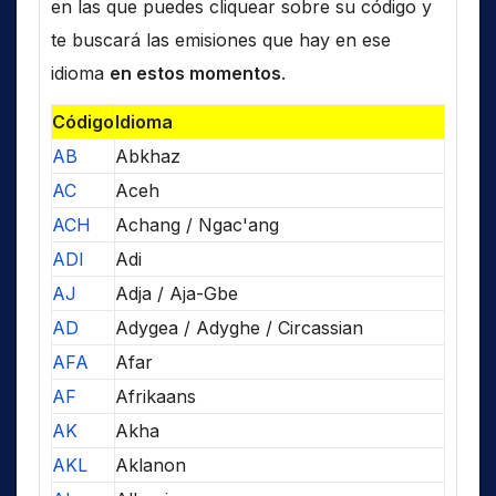
en las que puedes cliquear sobre su código y
te buscará las emisiones que hay en ese
idioma
en estos momentos
.
Código
Idioma
AB
Abkhaz
AC
Aceh
ACH
Achang / Ngac'ang
ADI
Adi
AJ
Adja / Aja-Gbe
AD
Adygea / Adyghe / Circassian
AFA
Afar
AF
Afrikaans
AK
Akha
AKL
Aklanon