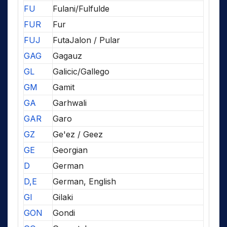
FU
Fulani/Fulfulde
FUR
Fur
FUJ
FutaJalon / Pular
GAG
Gagauz
GL
Galicic/Gallego
GM
Gamit
GA
Garhwali
GAR
Garo
GZ
Ge'ez / Geez
GE
Georgian
D
German
D,E
German, English
GI
Gilaki
GON
Gondi