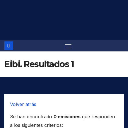
Saltar
al
contenido
Eibi. Resultados 1
Volver atrás
Se han encontrado
0 emisiones
que responden
a los siguientes criterios: