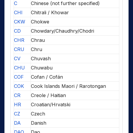
C
Chinese (not further specified)
CHI
Chitrali / Khowar
CKW
Chokwe
CD
Chowdary/Chaudhry/Chodri
CHR
Chrau
CRU
Chru
CV
Chuvash
CHU
Chuwabu
COF
Cofan / Cofán
COK
Cook Islands Maori / Rarotongan
CR
Creole / Haitian
HR
Croatian/Hrvatski
CZ
Czech
DA
Danish
DAO
Dao