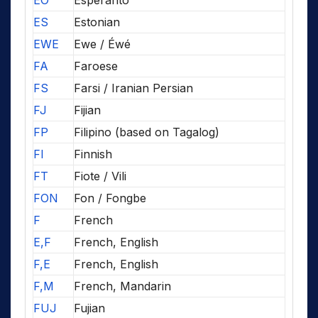
EO
Esperanto
ES
Estonian
EWE
Ewe / Éwé
FA
Faroese
FS
Farsi / Iranian Persian
FJ
Fijian
FP
Filipino (based on Tagalog)
FI
Finnish
FT
Fiote / Vili
FON
Fon / Fongbe
F
French
E,F
French, English
F,E
French, English
F,M
French, Mandarin
FUJ
Fujian