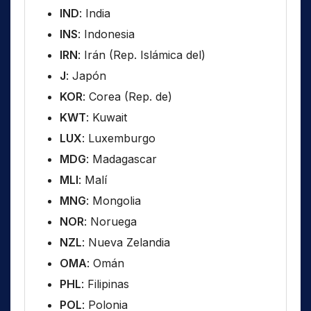
IND
: India
INS
: Indonesia
IRN
: Irán (Rep. Islámica del)
J
: Japón
KOR
: Corea (Rep. de)
KWT
: Kuwait
LUX
: Luxemburgo
MDG
: Madagascar
MLI
: Malí
MNG
: Mongolia
NOR
: Noruega
NZL
: Nueva Zelandia
OMA
: Omán
PHL
: Filipinas
POL
: Polonia