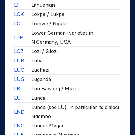
LT
Lithuanian
LOK
Lokpa / Lukpa
LO
Lomwe / Ngulu
Lower German (varieties in
D-P
N.Germany, USA
LOZ
Lozi / Silozi
LUB
Luba
LUC
Luchazi
LUG
Luganda
LB
Lun Bawang / Murut
LU
Lunda
Lunda (see LU), in particular its dialect
LND
Ndembo
LNG
Lungeli Magar