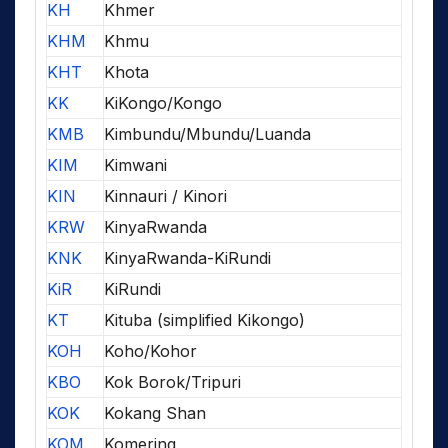
KH
Khmer
KHM
Khmu
KHT
Khota
KK
KiKongo/Kongo
KMB
Kimbundu/Mbundu/Luanda
KIM
Kimwani
KIN
Kinnauri / Kinori
KRW
KinyaRwanda
KNK
KinyaRwanda-KiRundi
KiR
KiRundi
KT
Kituba (simplified Kikongo)
KOH
Koho/Kohor
KBO
Kok Borok/Tripuri
KOK
Kokang Shan
KOM
Komering