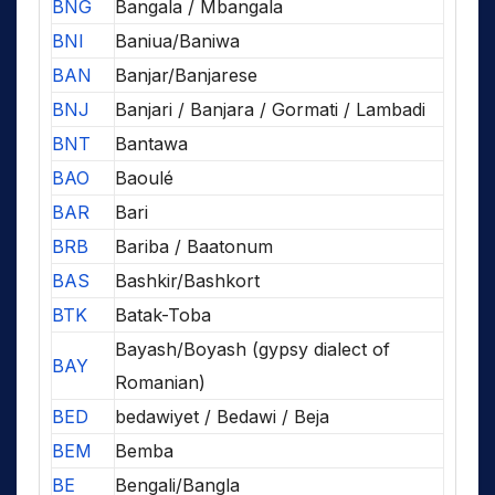
BNG
Bangala / Mbangala
BNI
Baniua/Baniwa
BAN
Banjar/Banjarese
BNJ
Banjari / Banjara / Gormati / Lambadi
BNT
Bantawa
BAO
Baoulé
BAR
Bari
BRB
Bariba / Baatonum
BAS
Bashkir/Bashkort
BTK
Batak-Toba
Bayash/Boyash (gypsy dialect of
BAY
Romanian)
BED
bedawiyet / Bedawi / Beja
BEM
Bemba
BE
Bengali/Bangla