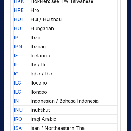
HKK
Hokkien: see TW-Taiwanese
HRE
Hre
HUI
Hui / Huizhou
HU
Hungarian
IB
Iban
IBN
Ibanag
IS
Icelandic
IF
Ifè / Ife
IG
Igbo / Ibo
ILC
Ilocano
ILG
Ilonggo
IN
Indonesian / Bahasa Indonesia
INU
Inuktikut
IRQ
Iraqi Arabic
ISA
Isan / Northeastern Thai