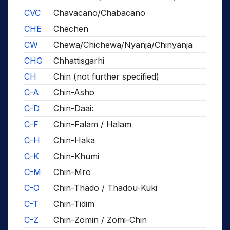
CVC
Chavacano/Chabacano
CHE
Chechen
CW
Chewa/Chichewa/Nyanja/Chinyanja
CHG
Chhattisgarhi
CH
Chin (not further specified)
C-A
Chin-Asho
C-D
Chin-Daai:
C-F
Chin-Falam / Halam
C-H
Chin-Haka
C-K
Chin-Khumi
C-M
Chin-Mro
C-O
Chin-Thado / Thadou-Kuki
C-T
Chin-Tidim
C-Z
Chin-Zomin / Zomi-Chin