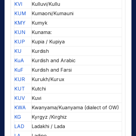
KVI
Kulluvi/Kullu
KUM
Kumaoni/Kumauni
KMY
Kumyk
KUN
Kunama:
KUP
Kupia / Kupiya
KU
Kurdish
KuA
Kurdish and Arabic
KuF
Kurdish and Farsi
KUR
Kurukh/Kurux
KUT
Kutchi
KUV
Kuvi
KWA
Kwanyama/Kuanyama (dialect of OW)
KG
Kyrgyz /Kirghiz
LAD
Ladakhi / Lada
LA
Ladino