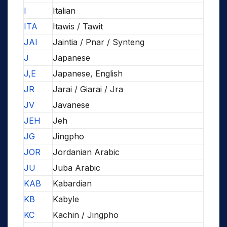
I
Italian
ITA
Itawis / Tawit
JAI
Jaintia / Pnar / Synteng
J
Japanese
J,E
Japanese, English
JR
Jarai / Giarai / Jra
JV
Javanese
JEH
Jeh
JG
Jingpho
JOR
Jordanian Arabic
JU
Juba Arabic
KAB
Kabardian
KB
Kabyle
KC
Kachin / Jingpho