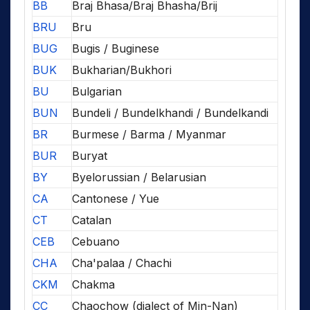
BB
Braj Bhasa/Braj Bhasha/Brij
BRU
Bru
BUG
Bugis / Buginese
BUK
Bukharian/Bukhori
BU
Bulgarian
BUN
Bundeli / Bundelkhandi / Bundelkandi
BR
Burmese / Barma / Myanmar
BUR
Buryat
BY
Byelorussian / Belarusian
CA
Cantonese / Yue
CT
Catalan
CEB
Cebuano
CHA
Cha'palaa / Chachi
CKM
Chakma
CC
Chaochow (dialect of Min-Nan)