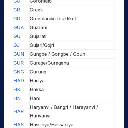
GO
Gorontalo
GR
Greek
GD
Greenlandic Inuktikut
GUA
Guaraní
GU
Gujarati
GJ
Gujari/Gojri
GUN
Gungbe / Gongbe / Goun
GUR
Gurage/Guragena
GNG
Gurung
HAD
Hadiya
HK
Hakka
HN
Hani
Haryanvi / Bangri / Harayanvi /
HAR
Hariyanvi
HAS
Hassinya/Hassaniya