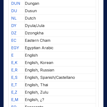
DUN
Dungan
DU
Dusun
NL
Dutch
DY
Dyula/Jula
DZ
Dzongkha
EC
Eastern Cham
EGY
Egyptian Arabic
E
English
E,K
English, Korean
E,R
English, Russian
E,S
English, Spanish/Castellano
E,T
English, Thai
E,Z
English, Zulu
E,M
English, ¿?