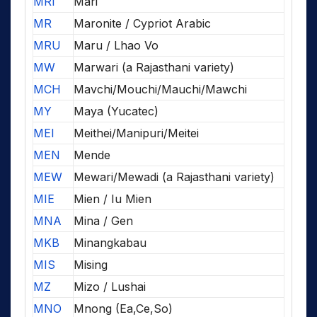
MRI
Mari
MR
Maronite / Cypriot Arabic
MRU
Maru / Lhao Vo
MW
Marwari (a Rajasthani variety)
MCH
Mavchi/Mouchi/Mauchi/Mawchi
MY
Maya (Yucatec)
MEI
Meithei/Manipuri/Meitei
MEN
Mende
MEW
Mewari/Mewadi (a Rajasthani variety)
MIE
Mien / Iu Mien
MNA
Mina / Gen
MKB
Minangkabau
MIS
Mising
MZ
Mizo / Lushai
MNO
Mnong (Ea,Ce,So)