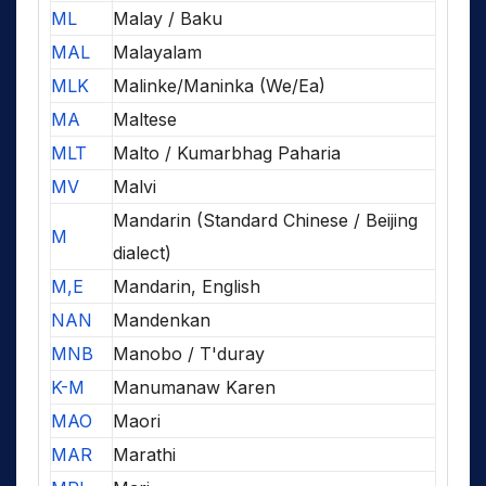
ML
Malay / Baku
MAL
Malayalam
MLK
Malinke/Maninka (We/Ea)
MA
Maltese
MLT
Malto / Kumarbhag Paharia
MV
Malvi
Mandarin (Standard Chinese / Beijing
M
dialect)
M,E
Mandarin, English
NAN
Mandenkan
MNB
Manobo / T'duray
K-M
Manumanaw Karen
MAO
Maori
MAR
Marathi