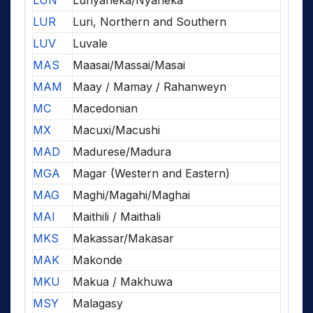
LUN
Lunyaneka/Nyaneka
LUR
Luri, Northern and Southern
LUV
Luvale
MAS
Maasai/Massai/Masai
MAM
Maay / Mamay / Rahanweyn
MC
Macedonian
MX
Macuxi/Macushi
MAD
Madurese/Madura
MGA
Magar (Western and Eastern)
MAG
Maghi/Magahi/Maghai
MAI
Maithili / Maithali
MKS
Makassar/Makasar
MAK
Makonde
MKU
Makua / Makhuwa
MSY
Malagasy