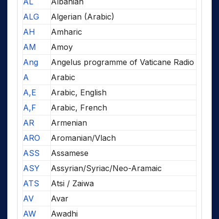
AL
Albanian
ALG
Algerian (Arabic)
AH
Amharic
AM
Amoy
Ang
Angelus programme of Vaticane Radio
A
Arabic
A,E
Arabic, English
A,F
Arabic, French
AR
Armenian
ARO
Aromanian/Vlach
ASS
Assamese
ASY
Assyrian/Syriac/Neo-Aramaic
ATS
Atsi / Zaiwa
AV
Avar
AW
Awadhi