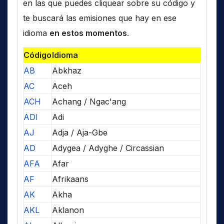
en las que puedes cliquear sobre su código y
te buscará las emisiones que hay en ese
idioma
en estos momentos
.
Código
Idioma
AB
Abkhaz
AC
Aceh
ACH
Achang / Ngac'ang
ADI
Adi
AJ
Adja / Aja-Gbe
AD
Adygea / Adyghe / Circassian
AFA
Afar
AF
Afrikaans
AK
Akha
AKL
Aklanon