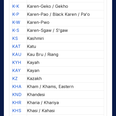
K-K
Karen-Geko / Gekho
K-P
Karen-Pao / Black Karen / Pa'o
K-W
Karen-Pwo
K-S
Karen-Sgaw / S'gaw
KS
Kashmiri
KAT
Katu
KAU
Kau Bru / Riang
KYH
Kayah
KAY
Kayan
KZ
Kazakh
KHA
Kham / Khams, Eastern
KND
Khandesi
KHR
Kharia / Khariya
KHS
Khasi / Kahasi