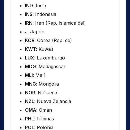
IND
: India
INS
: Indonesia
IRN
: Irán (Rep. Islámica del)
J
: Japón
KOR
: Corea (Rep. de)
KWT
: Kuwait
LUX
: Luxemburgo
MDG
: Madagascar
MLI
: Malí
MNG
: Mongolia
NOR
: Noruega
NZL
: Nueva Zelandia
OMA
: Omán
PHL
: Filipinas
POL
: Polonia