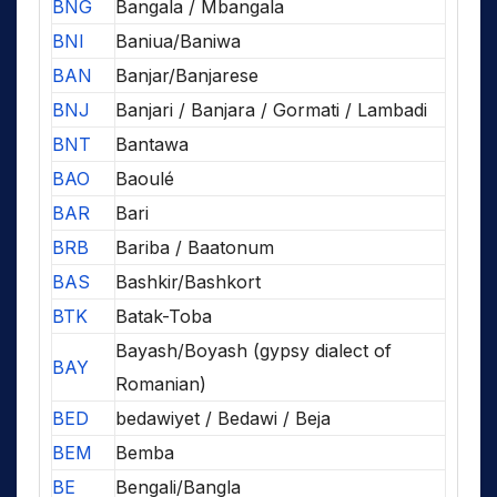
BNG
Bangala / Mbangala
BNI
Baniua/Baniwa
BAN
Banjar/Banjarese
BNJ
Banjari / Banjara / Gormati / Lambadi
BNT
Bantawa
BAO
Baoulé
BAR
Bari
BRB
Bariba / Baatonum
BAS
Bashkir/Bashkort
BTK
Batak-Toba
Bayash/Boyash (gypsy dialect of
BAY
Romanian)
BED
bedawiyet / Bedawi / Beja
BEM
Bemba
BE
Bengali/Bangla