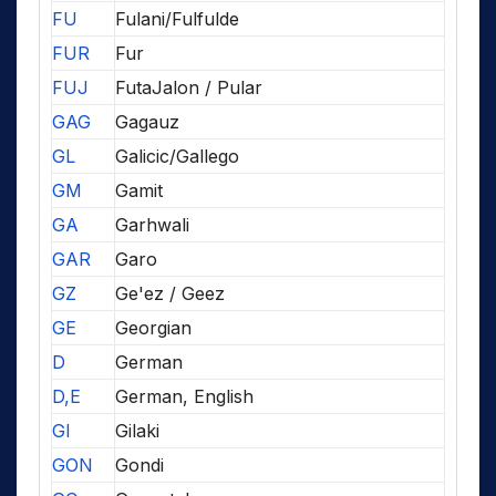
FU
Fulani/Fulfulde
FUR
Fur
FUJ
FutaJalon / Pular
GAG
Gagauz
GL
Galicic/Gallego
GM
Gamit
GA
Garhwali
GAR
Garo
GZ
Ge'ez / Geez
GE
Georgian
D
German
D,E
German, English
GI
Gilaki
GON
Gondi