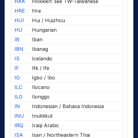
HKK
Hokkien: see TW-Taiwanese
HRE
Hre
HUI
Hui / Huizhou
HU
Hungarian
IB
Iban
IBN
Ibanag
IS
Icelandic
IF
Ifè / Ife
IG
Igbo / Ibo
ILC
Ilocano
ILG
Ilonggo
IN
Indonesian / Bahasa Indonesia
INU
Inuktikut
IRQ
Iraqi Arabic
ISA
Isan / Northeastern Thai