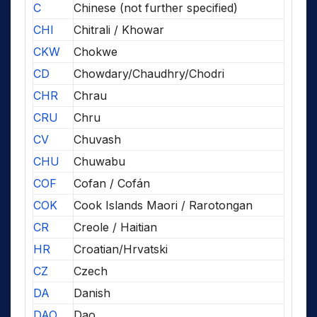
C
Chinese (not further specified)
CHI
Chitrali / Khowar
CKW
Chokwe
CD
Chowdary/Chaudhry/Chodri
CHR
Chrau
CRU
Chru
CV
Chuvash
CHU
Chuwabu
COF
Cofan / Cofán
COK
Cook Islands Maori / Rarotongan
CR
Creole / Haitian
HR
Croatian/Hrvatski
CZ
Czech
DA
Danish
DAO
Dao