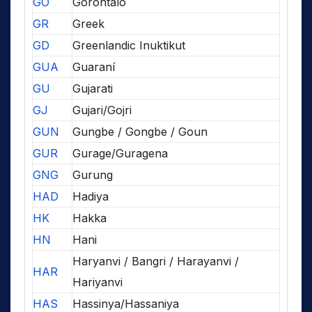
GO
Gorontalo
GR
Greek
GD
Greenlandic Inuktikut
GUA
Guaraní
GU
Gujarati
GJ
Gujari/Gojri
GUN
Gungbe / Gongbe / Goun
GUR
Gurage/Guragena
GNG
Gurung
HAD
Hadiya
HK
Hakka
HN
Hani
Haryanvi / Bangri / Harayanvi /
HAR
Hariyanvi
HAS
Hassinya/Hassaniya