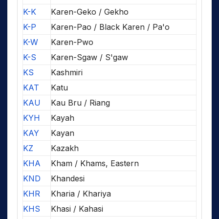
K-K
Karen-Geko / Gekho
K-P
Karen-Pao / Black Karen / Pa'o
K-W
Karen-Pwo
K-S
Karen-Sgaw / S'gaw
KS
Kashmiri
KAT
Katu
KAU
Kau Bru / Riang
KYH
Kayah
KAY
Kayan
KZ
Kazakh
KHA
Kham / Khams, Eastern
KND
Khandesi
KHR
Kharia / Khariya
KHS
Khasi / Kahasi