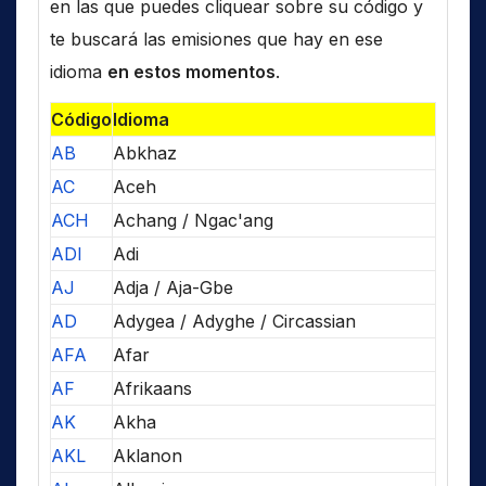
en las que puedes cliquear sobre su código y
te buscará las emisiones que hay en ese
idioma
en estos momentos
.
Código
Idioma
AB
Abkhaz
AC
Aceh
ACH
Achang / Ngac'ang
ADI
Adi
AJ
Adja / Aja-Gbe
AD
Adygea / Adyghe / Circassian
AFA
Afar
AF
Afrikaans
AK
Akha
AKL
Aklanon