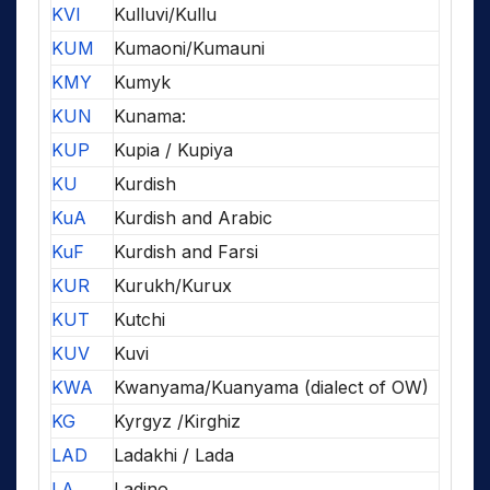
KVI
Kulluvi/Kullu
KUM
Kumaoni/Kumauni
KMY
Kumyk
KUN
Kunama:
KUP
Kupia / Kupiya
KU
Kurdish
KuA
Kurdish and Arabic
KuF
Kurdish and Farsi
KUR
Kurukh/Kurux
KUT
Kutchi
KUV
Kuvi
KWA
Kwanyama/Kuanyama (dialect of OW)
KG
Kyrgyz /Kirghiz
LAD
Ladakhi / Lada
LA
Ladino