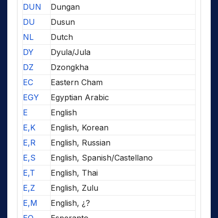
DUN
Dungan
DU
Dusun
NL
Dutch
DY
Dyula/Jula
DZ
Dzongkha
EC
Eastern Cham
EGY
Egyptian Arabic
E
English
E,K
English, Korean
E,R
English, Russian
E,S
English, Spanish/Castellano
E,T
English, Thai
E,Z
English, Zulu
E,M
English, ¿?