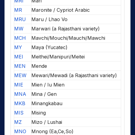
MRI
Mari
MR
Maronite / Cypriot Arabic
MRU
Maru / Lhao Vo
MW
Marwari (a Rajasthani variety)
MCH
Mavchi/Mouchi/Mauchi/Mawchi
MY
Maya (Yucatec)
MEI
Meithei/Manipuri/Meitei
MEN
Mende
MEW
Mewari/Mewadi (a Rajasthani variety)
MIE
Mien / Iu Mien
MNA
Mina / Gen
MKB
Minangkabau
MIS
Mising
MZ
Mizo / Lushai
MNO
Mnong (Ea,Ce,So)