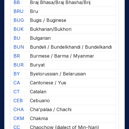
BB
Braj Bhasa/Braj Bhasha/Brij
BRU
Bru
BUG
Bugis / Buginese
BUK
Bukharian/Bukhori
BU
Bulgarian
BUN
Bundeli / Bundelkhandi / Bundelkandi
BR
Burmese / Barma / Myanmar
BUR
Buryat
BY
Byelorussian / Belarusian
CA
Cantonese / Yue
CT
Catalan
CEB
Cebuano
CHA
Cha'palaa / Chachi
CKM
Chakma
CC
Chaochow (dialect of Min-Nan)