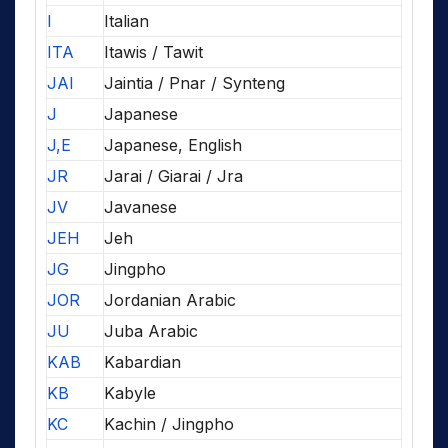
I
Italian
ITA
Itawis / Tawit
JAI
Jaintia / Pnar / Synteng
J
Japanese
J,E
Japanese, English
JR
Jarai / Giarai / Jra
JV
Javanese
JEH
Jeh
JG
Jingpho
JOR
Jordanian Arabic
JU
Juba Arabic
KAB
Kabardian
KB
Kabyle
KC
Kachin / Jingpho