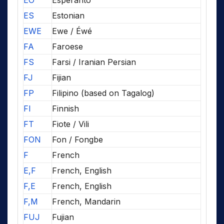
EO
Esperanto
ES
Estonian
EWE
Ewe / Éwé
FA
Faroese
FS
Farsi / Iranian Persian
FJ
Fijian
FP
Filipino (based on Tagalog)
FI
Finnish
FT
Fiote / Vili
FON
Fon / Fongbe
F
French
E,F
French, English
F,E
French, English
F,M
French, Mandarin
FUJ
Fujian