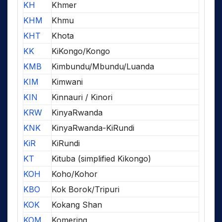
KH
Khmer
KHM
Khmu
KHT
Khota
KK
KiKongo/Kongo
KMB
Kimbundu/Mbundu/Luanda
KIM
Kimwani
KIN
Kinnauri / Kinori
KRW
KinyaRwanda
KNK
KinyaRwanda-KiRundi
KiR
KiRundi
KT
Kituba (simplified Kikongo)
KOH
Koho/Kohor
KBO
Kok Borok/Tripuri
KOK
Kokang Shan
KOM
Komering