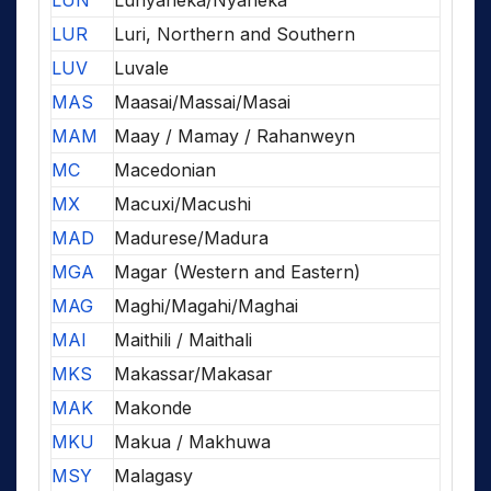
LUN
Lunyaneka/Nyaneka
LUR
Luri, Northern and Southern
LUV
Luvale
MAS
Maasai/Massai/Masai
MAM
Maay / Mamay / Rahanweyn
MC
Macedonian
MX
Macuxi/Macushi
MAD
Madurese/Madura
MGA
Magar (Western and Eastern)
MAG
Maghi/Magahi/Maghai
MAI
Maithili / Maithali
MKS
Makassar/Makasar
MAK
Makonde
MKU
Makua / Makhuwa
MSY
Malagasy