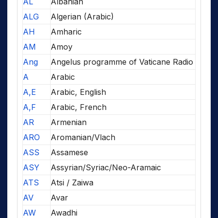
AL
Albanian
ALG
Algerian (Arabic)
AH
Amharic
AM
Amoy
Ang
Angelus programme of Vaticane Radio
A
Arabic
A,E
Arabic, English
A,F
Arabic, French
AR
Armenian
ARO
Aromanian/Vlach
ASS
Assamese
ASY
Assyrian/Syriac/Neo-Aramaic
ATS
Atsi / Zaiwa
AV
Avar
AW
Awadhi