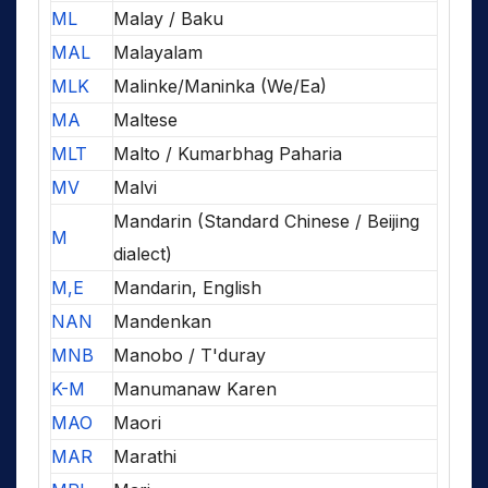
ML
Malay / Baku
MAL
Malayalam
MLK
Malinke/Maninka (We/Ea)
MA
Maltese
MLT
Malto / Kumarbhag Paharia
MV
Malvi
Mandarin (Standard Chinese / Beijing
M
dialect)
M,E
Mandarin, English
NAN
Mandenkan
MNB
Manobo / T'duray
K-M
Manumanaw Karen
MAO
Maori
MAR
Marathi