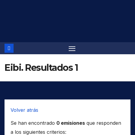
Saltar
al
contenido
Eibi. Resultados 1
Volver atrás
Se han encontrado
0 emisiones
que responden
a los siguientes criterios: