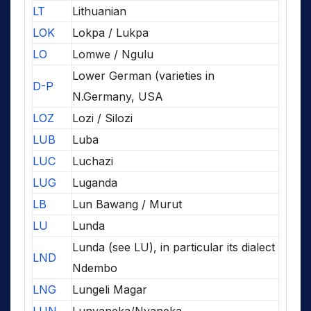
LT
Lithuanian
LOK
Lokpa / Lukpa
LO
Lomwe / Ngulu
Lower German (varieties in
D-P
N.Germany, USA
LOZ
Lozi / Silozi
LUB
Luba
LUC
Luchazi
LUG
Luganda
LB
Lun Bawang / Murut
LU
Lunda
Lunda (see LU), in particular its dialect
LND
Ndembo
LNG
Lungeli Magar