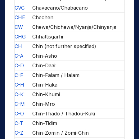
CVC
Chavacano/Chabacano
CHE
Chechen
CW
Chewa/Chichewa/Nyanja/Chinyanja
CHG
Chhattisgarhi
CH
Chin (not further specified)
C-A
Chin-Asho
C-D
Chin-Daai:
C-F
Chin-Falam / Halam
C-H
Chin-Haka
C-K
Chin-Khumi
C-M
Chin-Mro
C-O
Chin-Thado / Thadou-Kuki
C-T
Chin-Tidim
C-Z
Chin-Zomin / Zomi-Chin