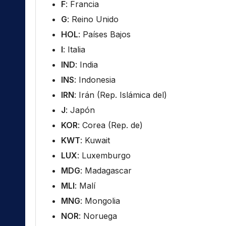
F
: Francia
G
: Reino Unido
HOL
: Países Bajos
I
: Italia
IND
: India
INS
: Indonesia
IRN
: Irán (Rep. Islámica del)
J
: Japón
KOR
: Corea (Rep. de)
KWT
: Kuwait
LUX
: Luxemburgo
MDG
: Madagascar
MLI
: Malí
MNG
: Mongolia
NOR
: Noruega