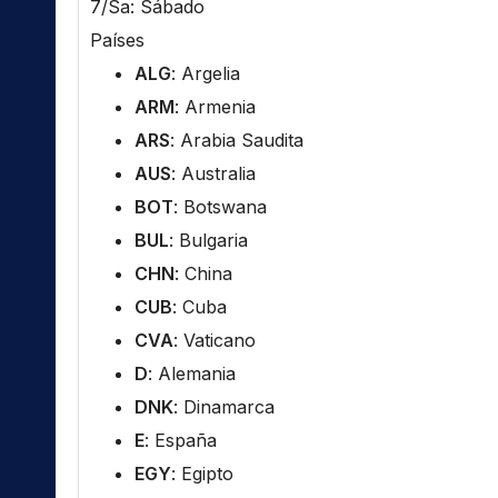
7/Sa: Sábado
Países
ALG
: Argelia
ARM
: Armenia
ARS
: Arabia Saudita
AUS
: Australia
BOT
: Botswana
BUL
: Bulgaria
CHN
: China
CUB
: Cuba
CVA
: Vaticano
D
: Alemania
DNK
: Dinamarca
E
: España
EGY
: Egipto