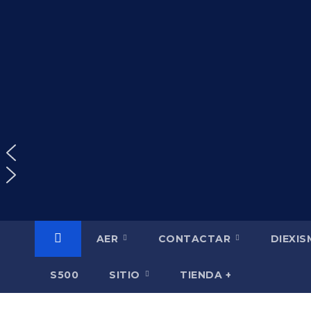
Saltar
al
contenido
AER
CONTACTAR
DIEXI
S500
SITIO
TIENDA +