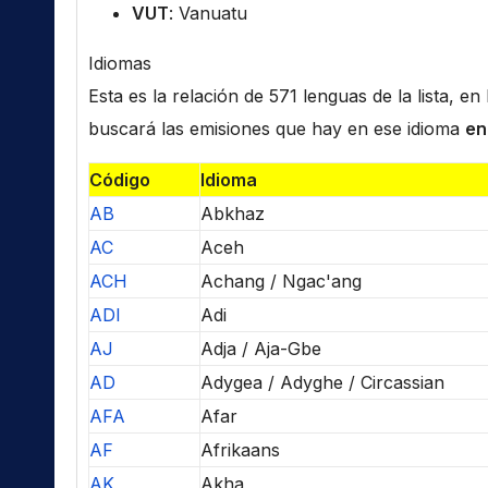
VUT
: Vanuatu
Idiomas
Esta es la relación de 571 lenguas de la lista, e
buscará las emisiones que hay en ese idioma
en
Código
Idioma
AB
Abkhaz
AC
Aceh
ACH
Achang / Ngac'ang
ADI
Adi
AJ
Adja / Aja-Gbe
AD
Adygea / Adyghe / Circassian
AFA
Afar
AF
Afrikaans
AK
Akha