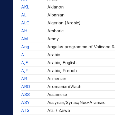
AKL
Aklanon
AL
Albanian
ALG
Algerian (Arabic)
AH
Amharic
AM
Amoy
Ang
Angelus programme of Vaticane R
A
Arabic
A,E
Arabic, English
A,F
Arabic, French
AR
Armenian
ARO
Aromanian/Vlach
ASS
Assamese
ASY
Assyrian/Syriac/Neo-Aramaic
ATS
Atsi / Zaiwa