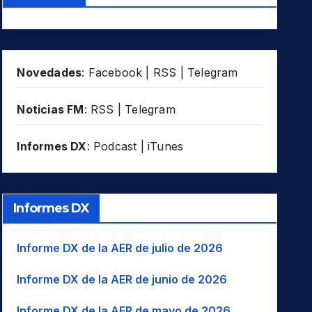
Novedades
:
Facebook
|
RSS
|
Telegram
Noticias FM
:
RSS
|
Telegram
Informes DX
:
Podcast
|
iTunes
Informes DX
Informe DX de la AER de julio de 2026
Informe DX de la AER de junio de 2026
Informe DX de la AER de mayo de 2026