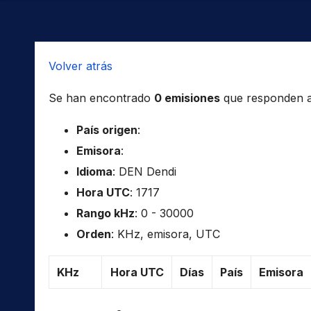
Volver atrás
Se han encontrado
0 emisiones
que responden a l
País origen
:
Emisora
:
Idioma
: DEN Dendi
Hora UTC
: 1717
Rango kHz
: 0 - 30000
Orden
: KHz, emisora, UTC
KHz
Hora UTC
Días
País
Emisora