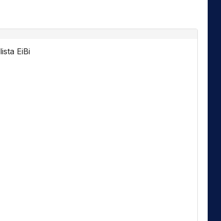
ista EiBi
Florida