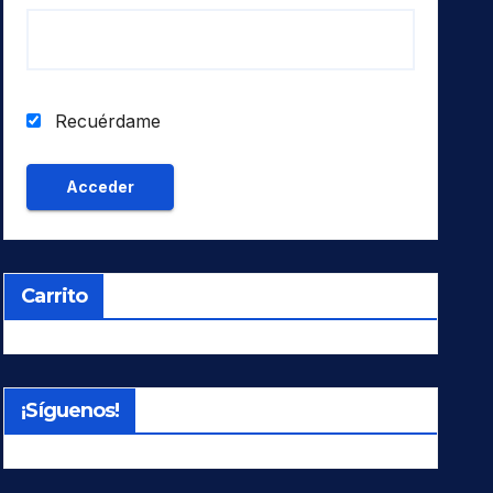
Recuérdame
Carrito
¡Síguenos!