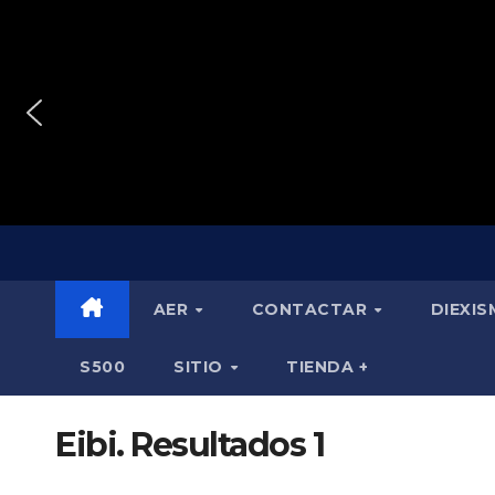
Saltar
al
contenido
AER
CONTACTAR
DIEXI
S500
SITIO
TIENDA +
Eibi. Resultados 1