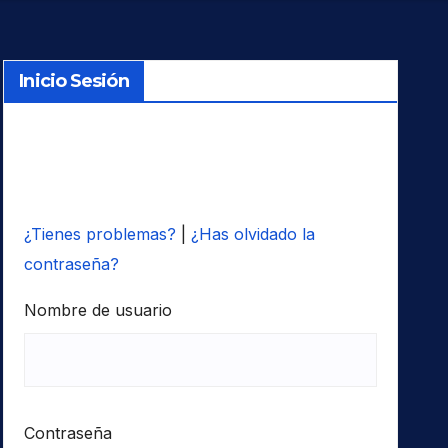
Inicio Sesión
¿Tienes problemas?
|
¿Has olvidado la
contraseña?
Nombre de usuario
Contraseña