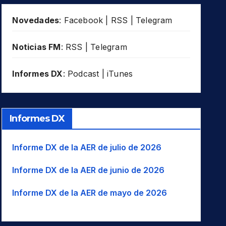
Novedades
:
Facebook
|
RSS
|
Telegram
Noticias FM
:
RSS
|
Telegram
Informes DX
:
Podcast
|
iTunes
Informes DX
Informe DX de la AER de julio de 2026
Informe DX de la AER de junio de 2026
Informe DX de la AER de mayo de 2026