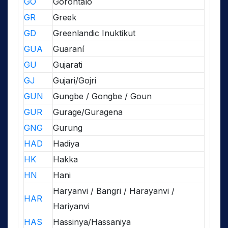
GO
Gorontalo
GR
Greek
GD
Greenlandic Inuktikut
GUA
Guaraní
GU
Gujarati
GJ
Gujari/Gojri
GUN
Gungbe / Gongbe / Goun
GUR
Gurage/Guragena
GNG
Gurung
HAD
Hadiya
HK
Hakka
HN
Hani
Haryanvi / Bangri / Harayanvi /
HAR
Hariyanvi
HAS
Hassinya/Hassaniya