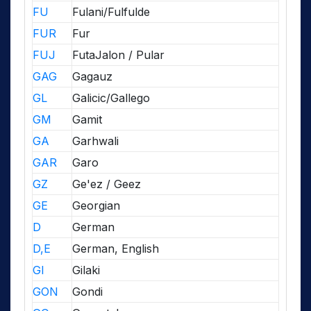
FU
Fulani/Fulfulde
FUR
Fur
FUJ
FutaJalon / Pular
GAG
Gagauz
GL
Galicic/Gallego
GM
Gamit
GA
Garhwali
GAR
Garo
GZ
Ge'ez / Geez
GE
Georgian
D
German
D,E
German, English
GI
Gilaki
GON
Gondi