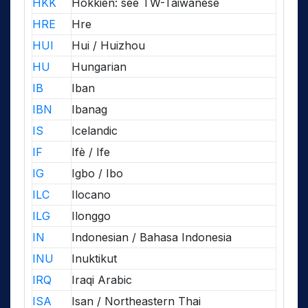
HKK
Hokkien: see TW-Taiwanese
HRE
Hre
HUI
Hui / Huizhou
HU
Hungarian
IB
Iban
IBN
Ibanag
IS
Icelandic
IF
Ifè / Ife
IG
Igbo / Ibo
ILC
Ilocano
ILG
Ilonggo
IN
Indonesian / Bahasa Indonesia
INU
Inuktikut
IRQ
Iraqi Arabic
ISA
Isan / Northeastern Thai