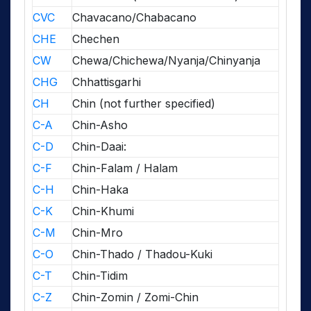
CVC
Chavacano/Chabacano
CHE
Chechen
CW
Chewa/Chichewa/Nyanja/Chinyanja
CHG
Chhattisgarhi
CH
Chin (not further specified)
C-A
Chin-Asho
C-D
Chin-Daai:
C-F
Chin-Falam / Halam
C-H
Chin-Haka
C-K
Chin-Khumi
C-M
Chin-Mro
C-O
Chin-Thado / Thadou-Kuki
C-T
Chin-Tidim
C-Z
Chin-Zomin / Zomi-Chin