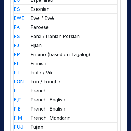
EO
Esperanto
ES
Estonian
EWE
Ewe / Éwé
FA
Faroese
FS
Farsi / Iranian Persian
FJ
Fijian
FP
Filipino (based on Tagalog)
FI
Finnish
FT
Fiote / Vili
FON
Fon / Fongbe
F
French
E,F
French, English
F,E
French, English
F,M
French, Mandarin
FUJ
Fujian