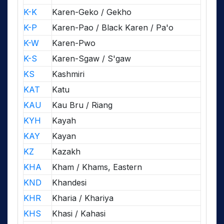
K-K
Karen-Geko / Gekho
K-P
Karen-Pao / Black Karen / Pa'o
K-W
Karen-Pwo
K-S
Karen-Sgaw / S'gaw
KS
Kashmiri
KAT
Katu
KAU
Kau Bru / Riang
KYH
Kayah
KAY
Kayan
KZ
Kazakh
KHA
Kham / Khams, Eastern
KND
Khandesi
KHR
Kharia / Khariya
KHS
Khasi / Kahasi