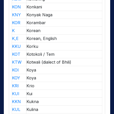
KON
Konkani
KNY
Konyak Naga
KOR
Korambar
K
Korean
K,E
Korean, English
KKU
Korku
KOT
Kotokoli / Tem
KTW
Kotwali (dialect of Bhili)
KOI
Koya
KOY
Koya
KRI
Krio
KUI
Kui
KKN
Kukna
KUL
Kulina