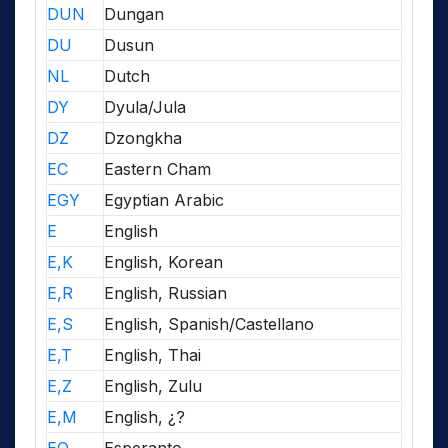
DUN
Dungan
DU
Dusun
NL
Dutch
DY
Dyula/Jula
DZ
Dzongkha
EC
Eastern Cham
EGY
Egyptian Arabic
E
English
E,K
English, Korean
E,R
English, Russian
E,S
English, Spanish/Castellano
E,T
English, Thai
E,Z
English, Zulu
E,M
English, ¿?