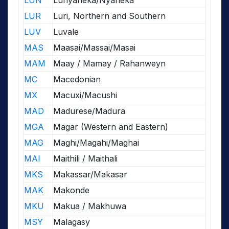
LUN
Lunyaneka/Nyaneka
LUR
Luri, Northern and Southern
LUV
Luvale
MAS
Maasai/Massai/Masai
MAM
Maay / Mamay / Rahanweyn
MC
Macedonian
MX
Macuxi/Macushi
MAD
Madurese/Madura
MGA
Magar (Western and Eastern)
MAG
Maghi/Magahi/Maghai
MAI
Maithili / Maithali
MKS
Makassar/Makasar
MAK
Makonde
MKU
Makua / Makhuwa
MSY
Malagasy