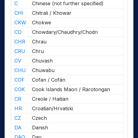
C
Chinese (not further specified)
CHI
Chitrali / Khowar
CKW
Chokwe
CD
Chowdary/Chaudhry/Chodri
CHR
Chrau
CRU
Chru
CV
Chuvash
CHU
Chuwabu
COF
Cofan / Cofán
COK
Cook Islands Maori / Rarotongan
CR
Creole / Haitian
HR
Croatian/Hrvatski
CZ
Czech
DA
Danish
DAO
Dao