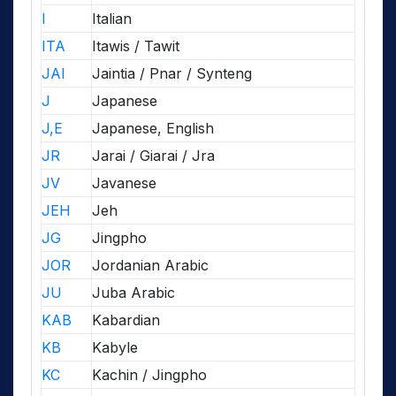
I
Italian
ITA
Itawis / Tawit
JAI
Jaintia / Pnar / Synteng
J
Japanese
J,E
Japanese, English
JR
Jarai / Giarai / Jra
JV
Javanese
JEH
Jeh
JG
Jingpho
JOR
Jordanian Arabic
JU
Juba Arabic
KAB
Kabardian
KB
Kabyle
KC
Kachin / Jingpho