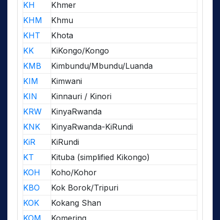
KH
Khmer
KHM
Khmu
KHT
Khota
KK
KiKongo/Kongo
KMB
Kimbundu/Mbundu/Luanda
KIM
Kimwani
KIN
Kinnauri / Kinori
KRW
KinyaRwanda
KNK
KinyaRwanda-KiRundi
KiR
KiRundi
KT
Kituba (simplified Kikongo)
KOH
Koho/Kohor
KBO
Kok Borok/Tripuri
KOK
Kokang Shan
KOM
Komering