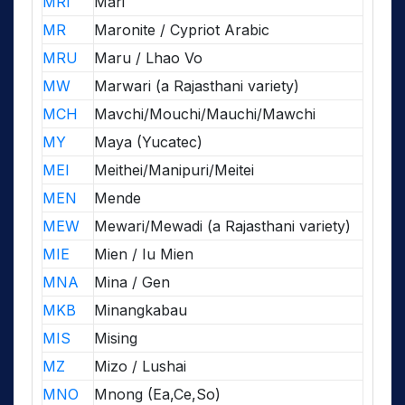
MRI
Mari
MR
Maronite / Cypriot Arabic
MRU
Maru / Lhao Vo
MW
Marwari (a Rajasthani variety)
MCH
Mavchi/Mouchi/Mauchi/Mawchi
MY
Maya (Yucatec)
MEI
Meithei/Manipuri/Meitei
MEN
Mende
MEW
Mewari/Mewadi (a Rajasthani variety)
MIE
Mien / Iu Mien
MNA
Mina / Gen
MKB
Minangkabau
MIS
Mising
MZ
Mizo / Lushai
MNO
Mnong (Ea,Ce,So)