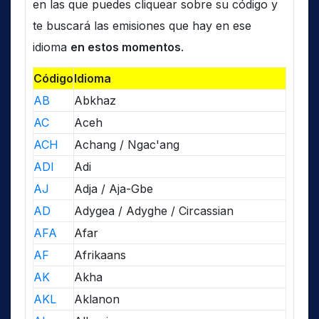
en las que puedes cliquear sobre su código y
te buscará las emisiones que hay en ese
idioma
en estos momentos
.
Código
Idioma
AB
Abkhaz
AC
Aceh
ACH
Achang / Ngac'ang
ADI
Adi
AJ
Adja / Aja-Gbe
AD
Adygea / Adyghe / Circassian
AFA
Afar
AF
Afrikaans
AK
Akha
AKL
Aklanon