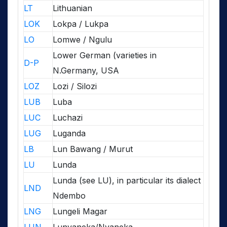
LT
Lithuanian
LOK
Lokpa / Lukpa
LO
Lomwe / Ngulu
Lower German (varieties in
D-P
N.Germany, USA
LOZ
Lozi / Silozi
LUB
Luba
LUC
Luchazi
LUG
Luganda
LB
Lun Bawang / Murut
LU
Lunda
Lunda (see LU), in particular its dialect
LND
Ndembo
LNG
Lungeli Magar