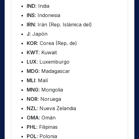
IND
: India
INS
: Indonesia
IRN
: Irán (Rep. Islámica del)
J
: Japón
KOR
: Corea (Rep. de)
KWT
: Kuwait
LUX
: Luxemburgo
MDG
: Madagascar
MLI
: Malí
MNG
: Mongolia
NOR
: Noruega
NZL
: Nueva Zelandia
OMA
: Omán
PHL
: Filipinas
POL
: Polonia