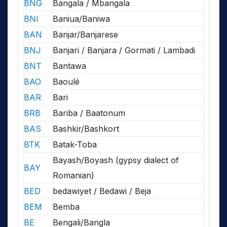
BNG
Bangala / Mbangala
BNI
Baniua/Baniwa
BAN
Banjar/Banjarese
BNJ
Banjari / Banjara / Gormati / Lambadi
BNT
Bantawa
BAO
Baoulé
BAR
Bari
BRB
Bariba / Baatonum
BAS
Bashkir/Bashkort
BTK
Batak-Toba
Bayash/Boyash (gypsy dialect of
BAY
Romanian)
BED
bedawiyet / Bedawi / Beja
BEM
Bemba
BE
Bengali/Bangla