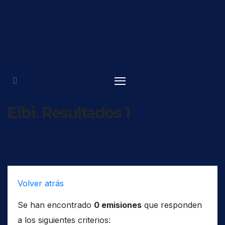
Saltar
al
contenido
Eibi. Resultados 1
Volver atrás
Se han encontrado
0 emisiones
que responden
a los siguientes criterios: