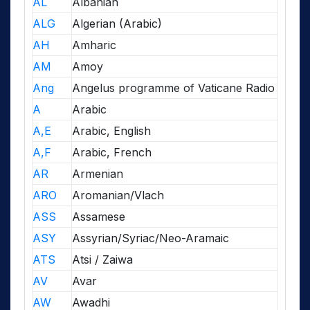
AL
Albanian
ALG
Algerian (Arabic)
AH
Amharic
AM
Amoy
Ang
Angelus programme of Vaticane Radio
A
Arabic
A,E
Arabic, English
A,F
Arabic, French
AR
Armenian
ARO
Aromanian/Vlach
ASS
Assamese
ASY
Assyrian/Syriac/Neo-Aramaic
ATS
Atsi / Zaiwa
AV
Avar
AW
Awadhi