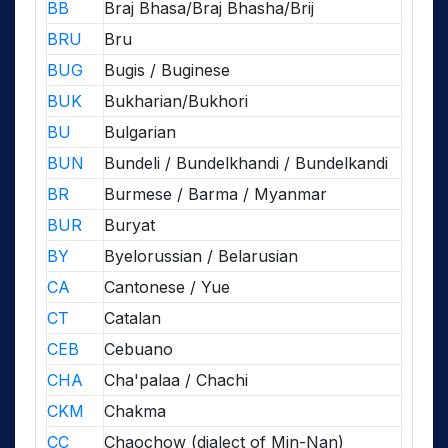
BB
Braj Bhasa/Braj Bhasha/Brij
BRU
Bru
BUG
Bugis / Buginese
BUK
Bukharian/Bukhori
BU
Bulgarian
BUN
Bundeli / Bundelkhandi / Bundelkandi
BR
Burmese / Barma / Myanmar
BUR
Buryat
BY
Byelorussian / Belarusian
CA
Cantonese / Yue
CT
Catalan
CEB
Cebuano
CHA
Cha'palaa / Chachi
CKM
Chakma
CC
Chaochow (dialect of Min-Nan)