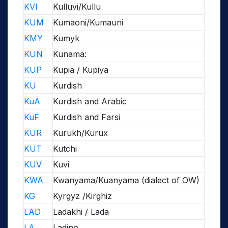
KVI
Kulluvi/Kullu
KUM
Kumaoni/Kumauni
KMY
Kumyk
KUN
Kunama:
KUP
Kupia / Kupiya
KU
Kurdish
KuA
Kurdish and Arabic
KuF
Kurdish and Farsi
KUR
Kurukh/Kurux
KUT
Kutchi
KUV
Kuvi
KWA
Kwanyama/Kuanyama (dialect of OW)
KG
Kyrgyz /Kirghiz
LAD
Ladakhi / Lada
LA
Ladino