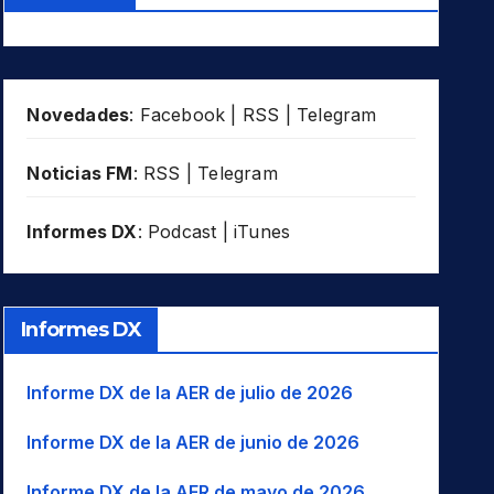
Novedades
:
Facebook
|
RSS
|
Telegram
Noticias FM
:
RSS
|
Telegram
Informes DX
:
Podcast
|
iTunes
Informes DX
Informe DX de la AER de julio de 2026
Informe DX de la AER de junio de 2026
Informe DX de la AER de mayo de 2026