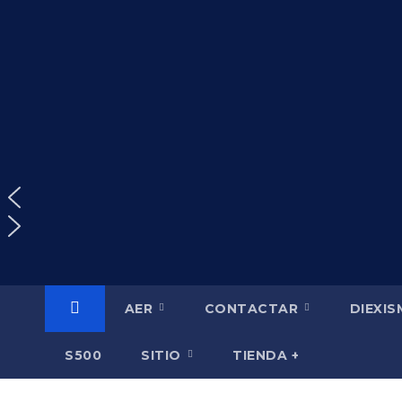
Saltar
al
contenido
AER
CONTACTAR
DIEXI
S500
SITIO
TIENDA +