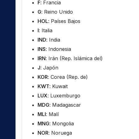
F
: Francia
G
: Reino Unido
HOL
: Países Bajos
I
: Italia
IND
: India
INS
: Indonesia
IRN
: Irán (Rep. Islámica del)
J
: Japón
KOR
: Corea (Rep. de)
KWT
: Kuwait
LUX
: Luxemburgo
MDG
: Madagascar
MLI
: Malí
MNG
: Mongolia
NOR
: Noruega