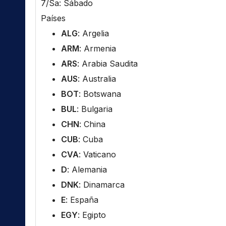
7/Sa: Sábado
Países
ALG
: Argelia
ARM
: Armenia
ARS
: Arabia Saudita
AUS
: Australia
BOT
: Botswana
BUL
: Bulgaria
CHN
: China
CUB
: Cuba
CVA
: Vaticano
D
: Alemania
DNK
: Dinamarca
E
: España
EGY
: Egipto