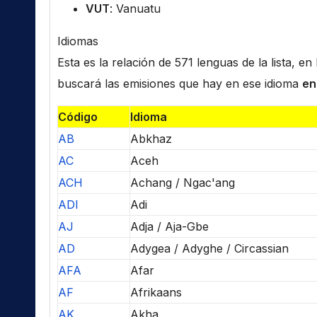
VUT
: Vanuatu
Idiomas
Esta es la relación de 571 lenguas de la lista, e
buscará las emisiones que hay en ese idioma
en
Código
Idioma
AB
Abkhaz
AC
Aceh
ACH
Achang / Ngac'ang
ADI
Adi
AJ
Adja / Aja-Gbe
AD
Adygea / Adyghe / Circassian
AFA
Afar
AF
Afrikaans
AK
Akha