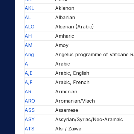
AKL
Aklanon
AL
Albanian
ALG
Algerian (Arabic)
AH
Amharic
AM
Amoy
Ang
Angelus programme of Vaticane R
A
Arabic
A,E
Arabic, English
A,F
Arabic, French
AR
Armenian
ARO
Aromanian/Vlach
ASS
Assamese
ASY
Assyrian/Syriac/Neo-Aramaic
ATS
Atsi / Zaiwa