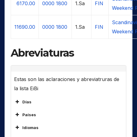
6170.00
0000
1800
1.Sa
FIN
Weekend R
Scandinav
11690.00
0000
1800
1.Sa
FIN
Weekend R
Abreviaturas
Estas son las aclaraciones y abreviatruras de
la lista EiBi
Días
Países
ALG
Idiomas
ARM