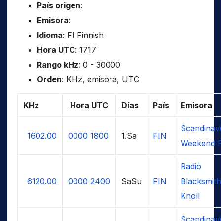
País origen
:
Emisora
:
Idioma
: FI Finnish
Hora UTC
: 1717
Rango kHz
: 0 - 30000
Orden
: KHz, emisora, UTC
KHz
Hora UTC
Días
País
Emisora
Scandinav
1602.00
0000
1800
1.Sa
FIN
Weekend R
Radio
6120.00
0000
2400
SaSu
FIN
Blacksmith
Knoll
Scandinav