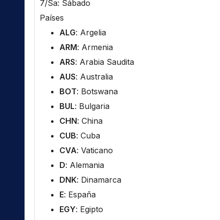
7/Sa: Sábado
Países
ALG
: Argelia
ARM
: Armenia
ARS
: Arabia Saudita
AUS
: Australia
BOT
: Botswana
BUL
: Bulgaria
CHN
: China
CUB
: Cuba
CVA
: Vaticano
D
: Alemania
DNK
: Dinamarca
E
: España
EGY
: Egipto