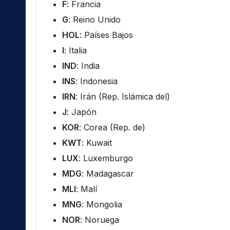
F
: Francia
G
: Reino Unido
HOL
: Países Bajos
I
: Italia
IND
: India
INS
: Indonesia
IRN
: Irán (Rep. Islámica del)
J
: Japón
KOR
: Corea (Rep. de)
KWT
: Kuwait
LUX
: Luxemburgo
MDG
: Madagascar
MLI
: Malí
MNG
: Mongolia
NOR
: Noruega