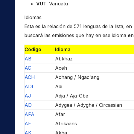
VUT
: Vanuatu
Idiomas
Esta es la relación de 571 lenguas de la lista, e
buscará las emisiones que hay en ese idioma
en
Código
Idioma
AB
Abkhaz
AC
Aceh
ACH
Achang / Ngac'ang
ADI
Adi
AJ
Adja / Aja-Gbe
AD
Adygea / Adyghe / Circassian
AFA
Afar
AF
Afrikaans
AK
Akha