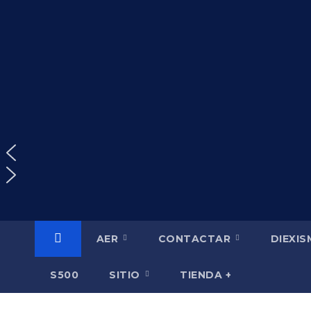
Saltar
al
contenido
AER
CONTACTAR
DIEXI
S500
SITIO
TIENDA +