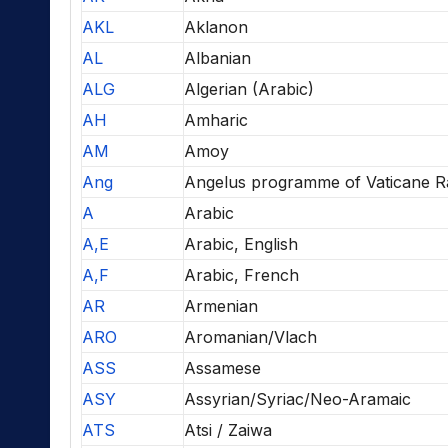
AKL
Aklanon
AL
Albanian
ALG
Algerian (Arabic)
AH
Amharic
AM
Amoy
Ang
Angelus programme of Vaticane R
A
Arabic
A,E
Arabic, English
A,F
Arabic, French
AR
Armenian
ARO
Aromanian/Vlach
ASS
Assamese
ASY
Assyrian/Syriac/Neo-Aramaic
ATS
Atsi / Zaiwa