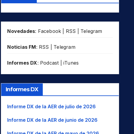
Novedades
:
Facebook
|
RSS
|
Telegram
Noticias FM
:
RSS
|
Telegram
Informes DX
:
Podcast
|
iTunes
Informes DX
Informe DX de la AER de julio de 2026
Informe DX de la AER de junio de 2026
Informe DX de la AER de mayo de 2026