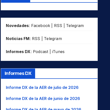
Novedades
:
Facebook
|
RSS
|
Telegram
Noticias FM
:
RSS
|
Telegram
Informes DX
:
Podcast
|
iTunes
Informes DX
Informe DX de la AER de julio de 2026
Informe DX de la AER de junio de 2026
Informe DX de la AER de mayo de 2026