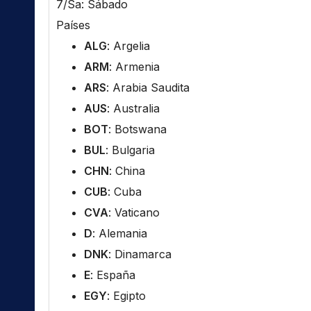
7/Sa: Sábado
Países
ALG
: Argelia
ARM
: Armenia
ARS
: Arabia Saudita
AUS
: Australia
BOT
: Botswana
BUL
: Bulgaria
CHN
: China
CUB
: Cuba
CVA
: Vaticano
D
: Alemania
DNK
: Dinamarca
E
: España
EGY
: Egipto