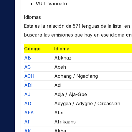
VUT
: Vanuatu
Idiomas
Esta es la relación de 571 lenguas de la lista, e
buscará las emisiones que hay en ese idioma
en
Código
Idioma
AB
Abkhaz
AC
Aceh
ACH
Achang / Ngac'ang
ADI
Adi
AJ
Adja / Aja-Gbe
AD
Adygea / Adyghe / Circassian
AFA
Afar
AF
Afrikaans
AK
Akha