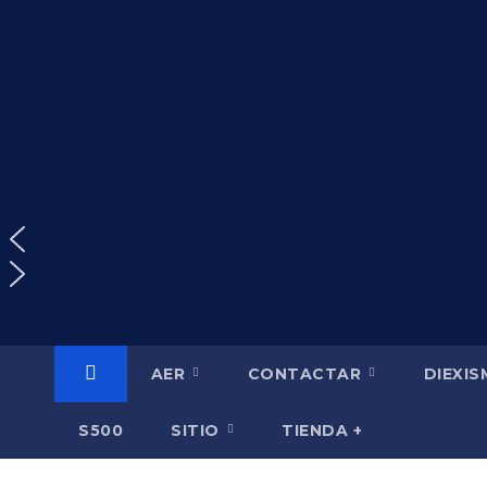
Saltar
al
contenido
AER
CONTACTAR
DIEXI
S500
SITIO
TIENDA +