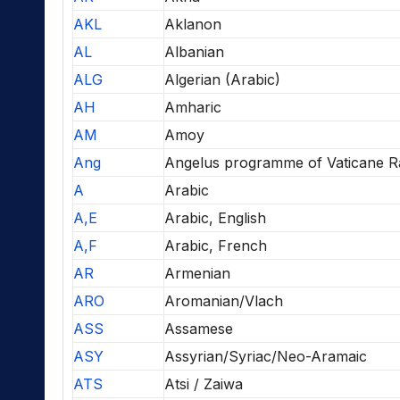
AKL
Aklanon
AL
Albanian
ALG
Algerian (Arabic)
AH
Amharic
AM
Amoy
Ang
Angelus programme of Vaticane R
A
Arabic
A,E
Arabic, English
A,F
Arabic, French
AR
Armenian
ARO
Aromanian/Vlach
ASS
Assamese
ASY
Assyrian/Syriac/Neo-Aramaic
ATS
Atsi / Zaiwa