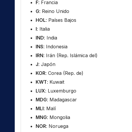
F
: Francia
G
: Reino Unido
HOL
: Países Bajos
I
: Italia
IND
: India
INS
: Indonesia
IRN
: Irán (Rep. Islámica del)
J
: Japón
KOR
: Corea (Rep. de)
KWT
: Kuwait
LUX
: Luxemburgo
MDG
: Madagascar
MLI
: Malí
MNG
: Mongolia
NOR
: Noruega