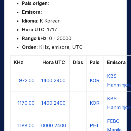
País origen
:
Emisora
:
Idioma
: K Korean
Hora UTC
: 1717
Rango kHz
: 0 - 30000
Orden
: KHz, emisora, UTC
KHz
Hora UTC
Días
País
Emisora
KBS
972.00
1400
2400
KOR
Hanminjok
KBS
1170.00
1400
2400
KOR
Hanminjok
FEBC
1188.00
0000
2400
PHL
Manila