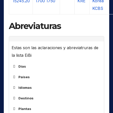
15245.20
1700
1750
KRE
Korea
KCBS
Abreviaturas
Estas son las aclaraciones y abreviatruras de
la lista EiBi
Días
Países
ALG
Idiomas
ARM
Destinos
ARS
Af
África
AUS
Plantas