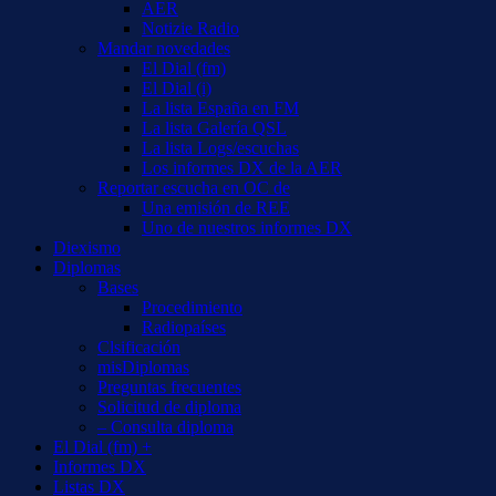
AER
Notizie Radio
Mandar novedades
El Dial (fm)
El Dial (i)
La lista España en FM
La lista Galería QSL
La lista Logs/escuchas
Los informes DX de la AER
Reportar escucha en OC de
Una emisión de REE
Uno de nuestros informes DX
Diexismo
Diplomas
Bases
Procedimiento
Radiopaíses
Clsificación
misDiplomas
Preguntas frecuentes
Solicitud de diploma
– Consulta diploma
El Dial (fm) +
Informes DX
Listas DX