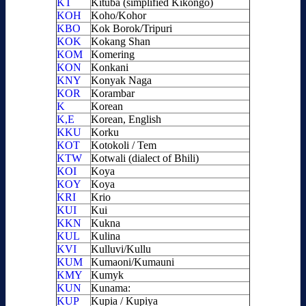
KT
Kituba (simplified Kikongo)
KOH
Koho/Kohor
KBO
Kok Borok/Tripuri
KOK
Kokang Shan
KOM
Komering
KON
Konkani
KNY
Konyak Naga
KOR
Korambar
K
Korean
K,E
Korean, English
KKU
Korku
KOT
Kotokoli / Tem
KTW
Kotwali (dialect of Bhili)
KOI
Koya
KOY
Koya
KRI
Krio
KUI
Kui
KKN
Kukna
KUL
Kulina
KVI
Kulluvi/Kullu
KUM
Kumaoni/Kumauni
KMY
Kumyk
KUN
Kunama:
KUP
Kupia / Kupiya