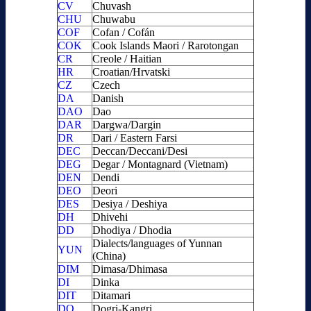
CV
Chuvash
CHU
Chuwabu
COF
Cofan / Cofán
COK
Cook Islands Maori / Rarotongan
CR
Creole / Haitian
HR
Croatian/Hrvatski
CZ
Czech
DA
Danish
DAO
Dao
DAR
Dargwa/Dargin
DR
Dari / Eastern Farsi
DEC
Deccan/Deccani/Desi
DEG
Degar / Montagnard (Vietnam)
DEN
Dendi
DEO
Deori
DES
Desiya / Deshiya
DH
Dhivehi
DD
Dhodiya / Dhodia
Dialects/languages of Yunnan
YUN
(China)
DIM
Dimasa/Dhimasa
DI
Dinka
DIT
Ditamari
DO
Dogri-Kangri