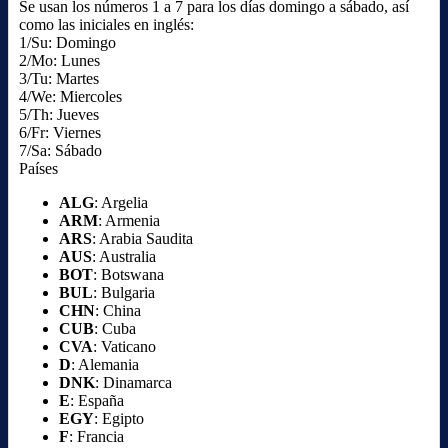
Se usan los números 1 a 7 para los días domingo a sábado, así
como las iniciales en inglés:
1/Su: Domingo
2/Mo: Lunes
3/Tu: Martes
4/We: Miercoles
5/Th: Jueves
6/Fr: Viernes
7/Sa: Sábado
Países
ALG
: Argelia
ARM
: Armenia
ARS
: Arabia Saudita
AUS
: Australia
BOT
: Botswana
BUL
: Bulgaria
CHN
: China
CUB
: Cuba
CVA
: Vaticano
D
: Alemania
DNK
: Dinamarca
E
: España
EGY
: Egipto
F
: Francia