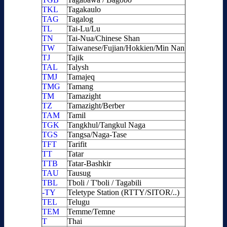
TKL
Tagakaulo
TAG
Tagalog
TL
Tai-Lu/Lu
TN
Tai-Nua/Chinese Shan
TW
Taiwanese/Fujian/Hokkien/Min Nan
TJ
Tajik
TAL
Talysh
TMJ
Tamajeq
TMG
Tamang
TM
Tamazight
TZ
Tamazight/Berber
TAM
Tamil
TGK
Tangkhul/Tangkul Naga
TGS
Tangsa/Naga-Tase
TFT
Tarifit
TT
Tatar
TTB
Tatar-Bashkir
TAU
Tausug
TBL
Tboli / T'boli / Tagabili
-TY
Teletype Station (RTTY/SITOR/..)
TEL
Telugu
TEM
Temme/Temne
T
Thai