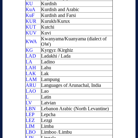
KU
Kurdish
KuA
Kurdish and Arabic
KuF
Kurdish and Farsi
KUR
Kurukh/Kurux
KUT
Kutchi
KUV
Kuvi
Kwanyama/Kuanyama (dialect of
KWA
OW)
KG
Kyrgyz /Kirghiz
LAD
Ladakhi / Lada
LA
Ladino
LAH
Lahu
LAK
Lak
LAM
Lampung
ARU
Languages of Arunachal, India
LAO
Lao
L
Latin
LV
Latvian
LBN
Lebanon Arabic (North Levantine)
LEP
Lepcha
LEZ
Lezgi
LIM
Limba
LBO
Limboo /Limbu
LIN
Lingala