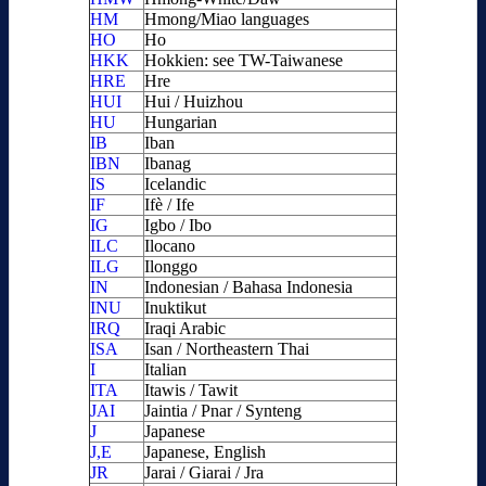
HM
Hmong/Miao languages
HO
Ho
HKK
Hokkien: see TW-Taiwanese
HRE
Hre
HUI
Hui / Huizhou
HU
Hungarian
IB
Iban
IBN
Ibanag
IS
Icelandic
IF
Ifè / Ife
IG
Igbo / Ibo
ILC
Ilocano
ILG
Ilonggo
IN
Indonesian / Bahasa Indonesia
INU
Inuktikut
IRQ
Iraqi Arabic
ISA
Isan / Northeastern Thai
I
Italian
ITA
Itawis / Tawit
JAI
Jaintia / Pnar / Synteng
J
Japanese
J,E
Japanese, English
JR
Jarai / Giarai / Jra