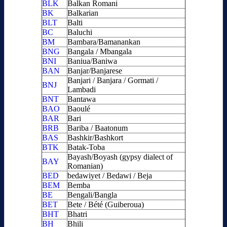
BLK
Balkan Romani
BK
Balkarian
BLT
Balti
BC
Baluchi
BM
Bambara/Bamanankan
BNG
Bangala / Mbangala
BNI
Baniua/Baniwa
BAN
Banjar/Banjarese
Banjari / Banjara / Gormati /
BNJ
Lambadi
BNT
Bantawa
BAO
Baoulé
BAR
Bari
BRB
Bariba / Baatonum
BAS
Bashkir/Bashkort
BTK
Batak-Toba
Bayash/Boyash (gypsy dialect of
BAY
Romanian)
BED
bedawiyet / Bedawi / Beja
BEM
Bemba
BE
Bengali/Bangla
BET
Bete / Bété (Guiberoua)
BHT
Bhatri
BH
Bhili