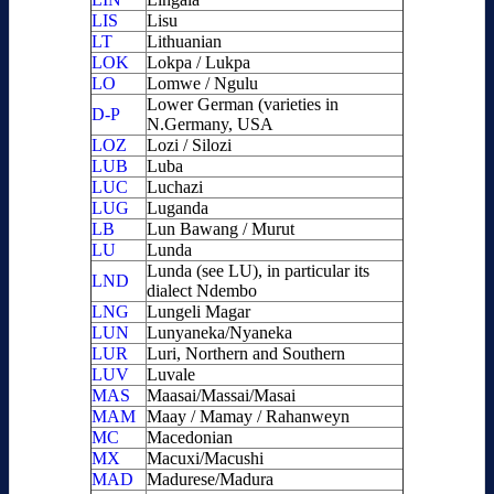
LIS
Lisu
LT
Lithuanian
LOK
Lokpa / Lukpa
LO
Lomwe / Ngulu
Lower German (varieties in
D-P
N.Germany, USA
LOZ
Lozi / Silozi
LUB
Luba
LUC
Luchazi
LUG
Luganda
LB
Lun Bawang / Murut
LU
Lunda
Lunda (see LU), in particular its
LND
dialect Ndembo
LNG
Lungeli Magar
LUN
Lunyaneka/Nyaneka
LUR
Luri, Northern and Southern
LUV
Luvale
MAS
Maasai/Massai/Masai
MAM
Maay / Mamay / Rahanweyn
MC
Macedonian
MX
Macuxi/Macushi
MAD
Madurese/Madura