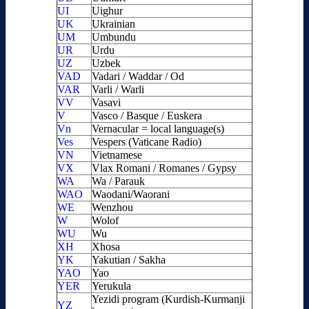
UI
Uighur
UK
Ukrainian
UM
Umbundu
UR
Urdu
UZ
Uzbek
VAD
Vadari / Waddar / Od
VAR
Varli / Warli
VV
Vasavi
V
Vasco / Basque / Euskera
Vn
Vernacular = local language(s)
Ves
Vespers (Vaticane Radio)
VN
Vietnamese
VX
Vlax Romani / Romanes / Gypsy
WA
Wa / Parauk
WAO
Waodani/Waorani
WE
Wenzhou
W
Wolof
WU
Wu
XH
Xhosa
YK
Yakutian / Sakha
YAO
Yao
YER
Yerukula
Yezidi program (Kurdish-Kurmanji
YZ