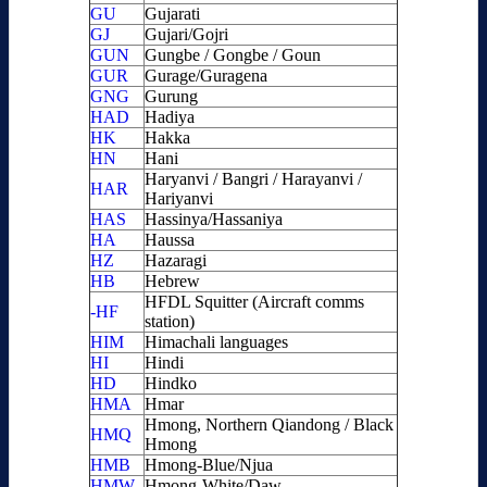
GU
Gujarati
GJ
Gujari/Gojri
GUN
Gungbe / Gongbe / Goun
GUR
Gurage/Guragena
GNG
Gurung
HAD
Hadiya
HK
Hakka
HN
Hani
Haryanvi / Bangri / Harayanvi /
HAR
Hariyanvi
HAS
Hassinya/Hassaniya
HA
Haussa
HZ
Hazaragi
HB
Hebrew
HFDL Squitter (Aircraft comms
-HF
station)
HIM
Himachali languages
HI
Hindi
HD
Hindko
HMA
Hmar
Hmong, Northern Qiandong / Black
HMQ
Hmong
HMB
Hmong-Blue/Njua
HMW
Hmong-White/Daw