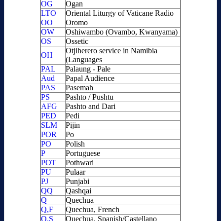
OG
Ogan
LTO
Oriental Liturgy of Vaticane Radio
OO
Oromo
OW
Oshiwambo (Ovambo, Kwanyama)
OS
Ossetic
Otjiherero service in Namibia
OH
(Languages
PAL
Palaung - Pale
Aud
Papal Audience
PAS
Pasemah
PS
Pashto / Pushtu
AFG
Pashto and Dari
PED
Pedi
SLM
Pijin
POR
Po
PO
Polish
P
Portuguese
POT
Pothwari
PU
Pulaar
PJ
Punjabi
QQ
Qashqai
Q
Quechua
Q,F
Quechua, French
Q,S
Quechua, Spanish/Castellano