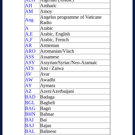
AH
Amharic
AM
Amoy
Angelus programme of Vaticane
Ang
Radio
A
Arabic
A,E
Arabic, English
A,F
Arabic, French
AR
Armenian
ARO
Aromanian/Vlach
ASS
Assamese
ASY
Assyrian/Syriac/Neo-Aramaic
ATS
Atsi / Zaiwa
AV
Avar
AW
Awadhi
AY
Aymara
AZ
Azeri/Azerbaijani
BAD
Badaga
BGL
Bagheli
BAG
Bagri
BHN
Bahnar
BAI
Bai
BAJ
Bajau
BAL
Balinese