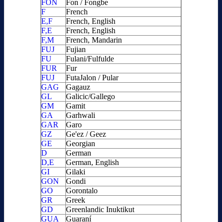
FON
Fon / Fongbe
F
French
E,F
French, English
F,E
French, English
F,M
French, Mandarin
FUJ
Fujian
FU
Fulani/Fulfulde
FUR
Fur
FUJ
FutaJalon / Pular
GAG
Gagauz
GL
Galicic/Gallego
GM
Gamit
GA
Garhwali
GAR
Garo
GZ
Ge'ez / Geez
GE
Georgian
D
German
D,E
German, English
GI
Gilaki
GON
Gondi
GO
Gorontalo
GR
Greek
GD
Greenlandic Inuktikut
GUA
Guaraní