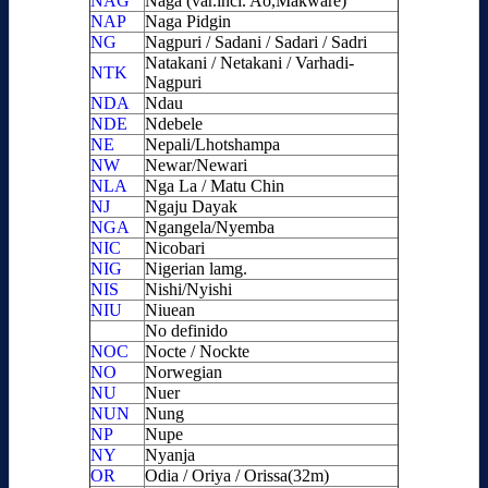
NAG
Naga (var.incl. Ao,Makware)
NAP
Naga Pidgin
NG
Nagpuri / Sadani / Sadari / Sadri
Natakani / Netakani / Varhadi-
NTK
Nagpuri
NDA
Ndau
NDE
Ndebele
NE
Nepali/Lhotshampa
NW
Newar/Newari
NLA
Nga La / Matu Chin
NJ
Ngaju Dayak
NGA
Ngangela/Nyemba
NIC
Nicobari
NIG
Nigerian lamg.
NIS
Nishi/Nyishi
NIU
Niuean
No definido
NOC
Nocte / Nockte
NO
Norwegian
NU
Nuer
NUN
Nung
NP
Nupe
NY
Nyanja
OR
Odia / Oriya / Orissa(32m)