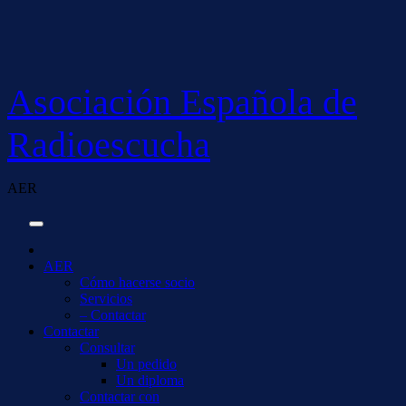
Saltar
al
contenido
Asociación Española de
Radioescucha
AER
AER
Cómo hacerse socio
Servicios
– Contactar
Contactar
Consultar
Un pedido
Un diploma
Contactar con