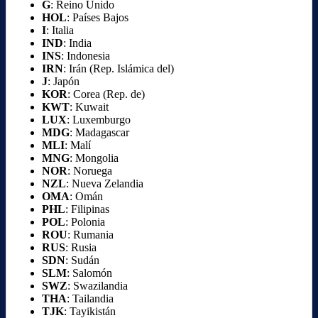
G
: Reino Unido
HOL
: Países Bajos
I
: Italia
IND
: India
INS
: Indonesia
IRN
: Irán (Rep. Islámica del)
J
: Japón
KOR
: Corea (Rep. de)
KWT
: Kuwait
LUX
: Luxemburgo
MDG
: Madagascar
MLI
: Malí
MNG
: Mongolia
NOR
: Noruega
NZL
: Nueva Zelandia
OMA
: Omán
PHL
: Filipinas
POL
: Polonia
ROU
: Rumania
RUS
: Rusia
SDN
: Sudán
SLM
: Salomón
SWZ
: Swazilandia
THA
: Tailandia
TJK
: Tayikistán