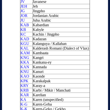
JV
Javanese
JEH
Jeh
JG
Jingpho
JOR
Jordanian Arabic
JU
Juba Arabic
KAB
Kabardian
KB
Kabyle
KC
Kachin / Jingpho
KAD
Kadazan
KGU
Kalanguya / Kallahan
KAL
Kalderash Romani (Dialect of Vlax)
KAM
Kambaata
KNG
Kangri
KKA
Kankana-ey
KAN
Kannada
KNU
Kanuri
KAO
Kaonde
KPK
Karakalpak
KRY
Karay-a
KRB
Karbi / Mikir / Manchati
KAR
Karelian
KA
Karen (unspecified)
K-G
Karen-Geba
K-K
Karen-Geko / Gekho