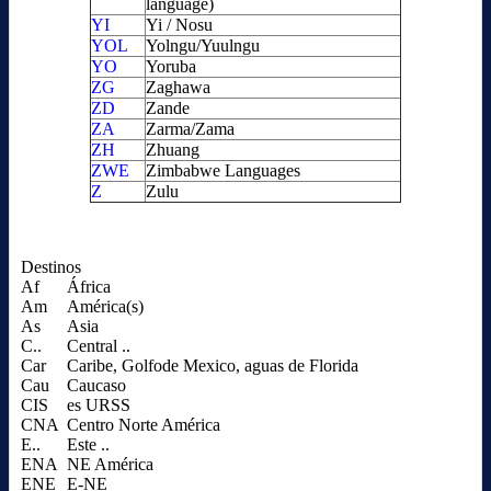
language)
YI
Yi / Nosu
YOL
Yolngu/Yuulngu
YO
Yoruba
ZG
Zaghawa
ZD
Zande
ZA
Zarma/Zama
ZH
Zhuang
ZWE
Zimbabwe Languages
Z
Zulu
Destinos
Af
África
Am
América(s)
As
Asia
C..
Central ..
Car
Caribe, Golfode Mexico, aguas de Florida
Cau
Caucaso
CIS
es URSS
CNA
Centro Norte América
E..
Este ..
ENA
NE América
ENE
E-NE