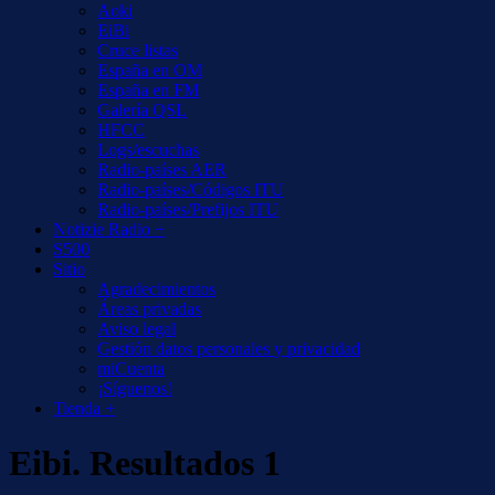
Aoki
EiBi
Cruce listas
España en OM
España en FM
Galería QSL
HFCC
Logs/escuchas
Radio-países AER
Radio-países/Códigos ITU
Radio-países/Prefijos ITU
Notizie Radio +
S500
Sitio
Agradecimientos
Áreas privadas
Aviso legal
Gestión datos personales y privacidad
miCuenta
¡Síguenos!
Tienda +
Eibi. Resultados 1