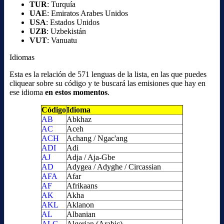
TUR
: Turquía
UAE
: Emiratos Arabes Unidos
USA
: Estados Unidos
UZB
: Uzbekistán
VUT
: Vanuatu
Idiomas
Esta es la relación de 571 lenguas de la lista, en las que puedes
cliquear sobre su código y te buscará las emisiones que hay en
ese idioma
en estos momentos
.
Código
Idioma
AB
Abkhaz
AC
Aceh
ACH
Achang / Ngac'ang
ADI
Adi
AJ
Adja / Aja-Gbe
AD
Adygea / Adyghe / Circassian
AFA
Afar
AF
Afrikaans
AK
Akha
AKL
Aklanon
AL
Albanian
ALG
Algerian (Arabic)