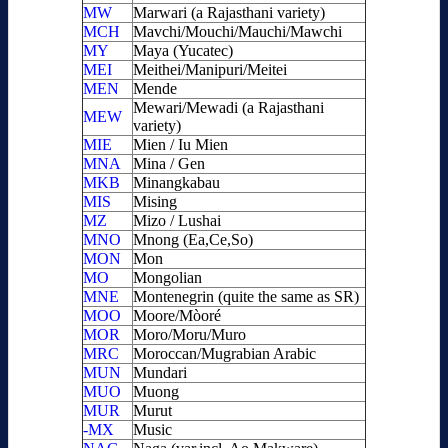
MW
Marwari (a Rajasthani variety)
MCH
Mavchi/Mouchi/Mauchi/Mawchi
MY
Maya (Yucatec)
MEI
Meithei/Manipuri/Meitei
MEN
Mende
Mewari/Mewadi (a Rajasthani
MEW
variety)
MIE
Mien / Iu Mien
MNA
Mina / Gen
MKB
Minangkabau
MIS
Mising
MZ
Mizo / Lushai
MNO
Mnong (Ea,Ce,So)
MON
Mon
MO
Mongolian
MNE
Montenegrin (quite the same as SR)
MOO
Moore/Mòoré
MOR
Moro/Moru/Muro
MRC
Moroccan/Mugrabian Arabic
MUN
Mundari
MUO
Muong
MUR
Murut
-MX
Music