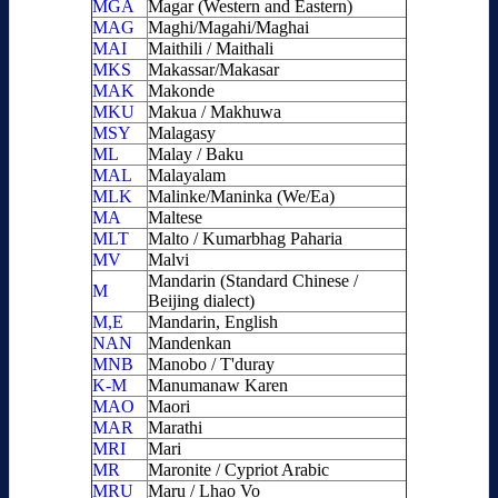
MGA
Magar (Western and Eastern)
MAG
Maghi/Magahi/Maghai
MAI
Maithili / Maithali
MKS
Makassar/Makasar
MAK
Makonde
MKU
Makua / Makhuwa
MSY
Malagasy
ML
Malay / Baku
MAL
Malayalam
MLK
Malinke/Maninka (We/Ea)
MA
Maltese
MLT
Malto / Kumarbhag Paharia
MV
Malvi
Mandarin (Standard Chinese /
M
Beijing dialect)
M,E
Mandarin, English
NAN
Mandenkan
MNB
Manobo / T'duray
K-M
Manumanaw Karen
MAO
Maori
MAR
Marathi
MRI
Mari
MR
Maronite / Cypriot Arabic
MRU
Maru / Lhao Vo