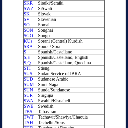
SKR
Siraiki/Seraiki
SWZ
SiSwati
SK
Slovak
SV
Slovenian
SO
Somali
SON
Songhai
SGO
Songo
KUs
Sorani (Central) Kurdish
SRA
Soura / Sora
S
Spanish/Castellano
S,E
Spanish/Castellano, English
S,Q
Spanish/Castellano, Quechua
STI
Stieng
SUS
Sudan Service of IBRA
SUD
Sudanese Arabic
SUM
Sumi Naga
SUN
Sunda/Sundanese
SUR
Surgujia
SWA
Swahili/Kisuaheli
SWE
Swedish
TBS
Tabasaran
TWT
Tachawit/Shawiya/Chaouia
TAH
Tachelhit/Sous
TGB
Tagabawa / Bagobo