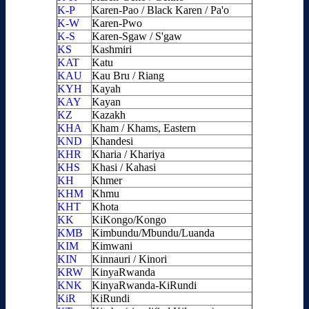
K-P
Karen-Pao / Black Karen / Pa'o
K-W
Karen-Pwo
K-S
Karen-Sgaw / S'gaw
KS
Kashmiri
KAT
Katu
KAU
Kau Bru / Riang
KYH
Kayah
KAY
Kayan
KZ
Kazakh
KHA
Kham / Khams, Eastern
KND
Khandesi
KHR
Kharia / Khariya
KHS
Khasi / Kahasi
KH
Khmer
KHM
Khmu
KHT
Khota
KK
KiKongo/Kongo
KMB
Kimbundu/Mbundu/Luanda
KIM
Kimwani
KIN
Kinnauri / Kinori
KRW
KinyaRwanda
KNK
KinyaRwanda-KiRundi
KiR
KiRundi