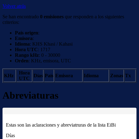
Volver atrás
Se han encontrado
0 emisiones
que responden a los siguientes
criterios:
País origen
:
Emisora
:
Idioma
: KHS Khasi / Kahasi
Hora UTC
: 1717
Rango kHz
: 0 - 30000
Orden
: KHz, emisora, UTC
Hora
KHz
Días
País
Emisora
Idioma
Zonas
Tx
UTC
Abreviaturas
Estas son las aclaraciones y abreviatruras de la lista EiBi
Días