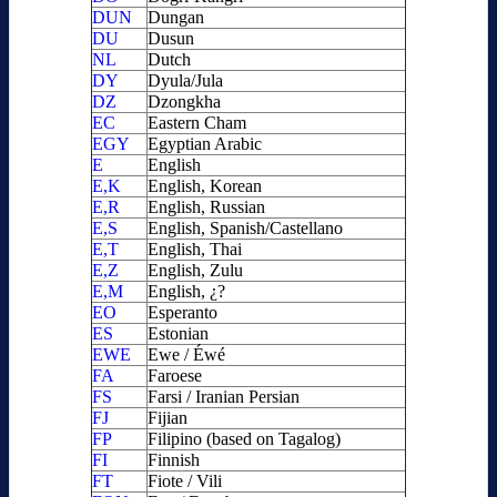
DUN
Dungan
DU
Dusun
NL
Dutch
DY
Dyula/Jula
DZ
Dzongkha
EC
Eastern Cham
EGY
Egyptian Arabic
E
English
E,K
English, Korean
E,R
English, Russian
E,S
English, Spanish/Castellano
E,T
English, Thai
E,Z
English, Zulu
E,M
English, ¿?
EO
Esperanto
ES
Estonian
EWE
Ewe / Éwé
FA
Faroese
FS
Farsi / Iranian Persian
FJ
Fijian
FP
Filipino (based on Tagalog)
FI
Finnish
FT
Fiote / Vili