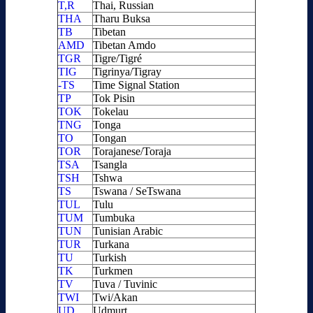
T,R
Thai, Russian
THA
Tharu Buksa
TB
Tibetan
AMD
Tibetan Amdo
TGR
Tigre/Tigré
TIG
Tigrinya/Tigray
-TS
Time Signal Station
TP
Tok Pisin
TOK
Tokelau
TNG
Tonga
TO
Tongan
TOR
Torajanese/Toraja
TSA
Tsangla
TSH
Tshwa
TS
Tswana / SeTswana
TUL
Tulu
TUM
Tumbuka
TUN
Tunisian Arabic
TUR
Turkana
TU
Turkish
TK
Turkmen
TV
Tuva / Tuvinic
TWI
Twi/Akan
UD
Udmurt