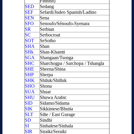
Finnish)
SED
Sedang
SEF
Sefardi/Judeo Spanish/Ladino
SEN
Sena
SFO
Senoufo/Sénoufo-Syenara
SR
Serbian
SC
Serbocroat
SOT
SeSotho
SHA
Shan
SHk
Shan-Khamti
SGA
Shangaan/Tsonga
SHC
Sharchogpa / Sarchopa / Tshangla
SHE
Sheena/Shina
SHP
Sherpa
SHK
Shiluk/Shilluk
SHO
Shona
SUA
Shuar
SHU
Shuwa Arabic
SID
Sidamo/Sidama
SIK
Sikkimese/Bhutia
SLT
Silte / East Gurage
SD
Sindhi
SI
Sinhalese/Sinhala
SIR
Siraiki/Seraiki