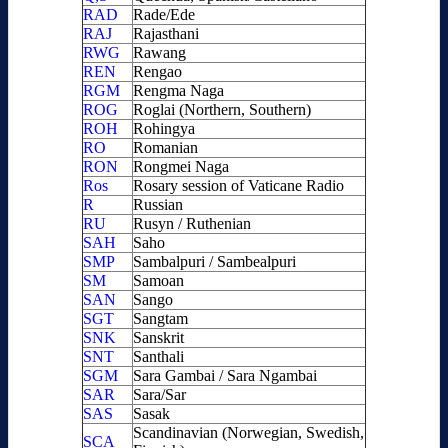
RAD
Rade/Ede
RAJ
Rajasthani
RWG
Rawang
REN
Rengao
RGM
Rengma Naga
ROG
Roglai (Northern, Southern)
ROH
Rohingya
RO
Romanian
RON
Rongmei Naga
Ros
Rosary session of Vaticane Radio
R
Russian
RU
Rusyn / Ruthenian
SAH
Saho
SMP
Sambalpuri / Sambealpuri
SM
Samoan
SAN
Sango
SGT
Sangtam
SNK
Sanskrit
SNT
Santhali
SGM
Sara Gambai / Sara Ngambai
SAR
Sara/Sar
SAS
Sasak
Scandinavian (Norwegian, Swedish,
SCA