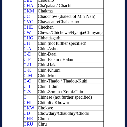
CEB
Cebuano
CHA
Cha'palaa / Chachi
CKM
Chakma
CC
Chaochow (dialect of Min-Nan)
CVC
Chavacano/Chabacano
CHE
Chechen
CW
Chewa/Chichewa/Nyanja/Chinyanja
CHG
Chhattisgarhi
CH
Chin (not further specified)
C-A
Chin-Asho
C-D
Chin-Daai:
C-F
Chin-Falam / Halam
C-H
Chin-Haka
C-K
Chin-Khumi
C-M
Chin-Mro
C-O
Chin-Thado / Thadou-Kuki
C-T
Chin-Tidim
C-Z
Chin-Zomin / Zomi-Chin
C
Chinese (not further specified)
CHI
Chitrali / Khowar
CKW
Chokwe
CD
Chowdary/Chaudhry/Chodri
CHR
Chrau
CRU
Chru