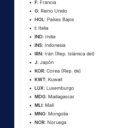
F
: Francia
G
: Reino Unido
HOL
: Países Bajos
I
: Italia
IND
: India
INS
: Indonesia
IRN
: Irán (Rep. Islámica del)
J
: Japón
KOR
: Corea (Rep. de)
KWT
: Kuwait
LUX
: Luxemburgo
MDG
: Madagascar
MLI
: Malí
MNG
: Mongolia
NOR
: Noruega