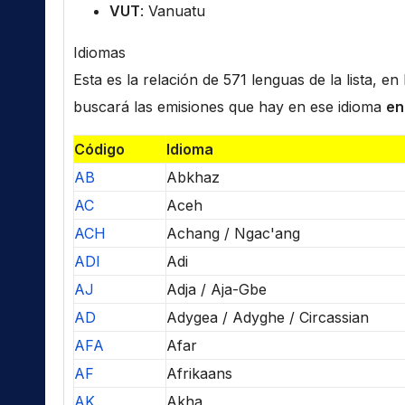
VUT
: Vanuatu
Idiomas
Esta es la relación de 571 lenguas de la lista, e
buscará las emisiones que hay en ese idioma
en
Código
Idioma
AB
Abkhaz
AC
Aceh
ACH
Achang / Ngac'ang
ADI
Adi
AJ
Adja / Aja-Gbe
AD
Adygea / Adyghe / Circassian
AFA
Afar
AF
Afrikaans
AK
Akha