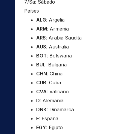
7/Sa: Sábado
Países
ALG
: Argelia
ARM
: Armenia
ARS
: Arabia Saudita
AUS
: Australia
BOT
: Botswana
BUL
: Bulgaria
CHN
: China
CUB
: Cuba
CVA
: Vaticano
D
: Alemania
DNK
: Dinamarca
E
: España
EGY
: Egipto