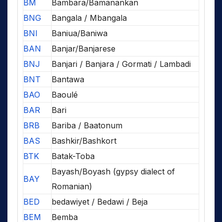
BM
Bambara/Bamanankan
BNG
Bangala / Mbangala
BNI
Baniua/Baniwa
BAN
Banjar/Banjarese
BNJ
Banjari / Banjara / Gormati / Lambadi
BNT
Bantawa
BAO
Baoulé
BAR
Bari
BRB
Bariba / Baatonum
BAS
Bashkir/Bashkort
BTK
Batak-Toba
Bayash/Boyash (gypsy dialect of
BAY
Romanian)
BED
bedawiyet / Bedawi / Beja
BEM
Bemba