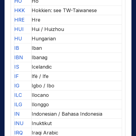
HO
Ho
HKK
Hokkien: see TW-Taiwanese
HRE
Hre
HUI
Hui / Huizhou
HU
Hungarian
IB
Iban
IBN
Ibanag
IS
Icelandic
IF
Ifè / Ife
IG
Igbo / Ibo
ILC
Ilocano
ILG
Ilonggo
IN
Indonesian / Bahasa Indonesia
INU
Inuktikut
IRQ
Iraqi Arabic