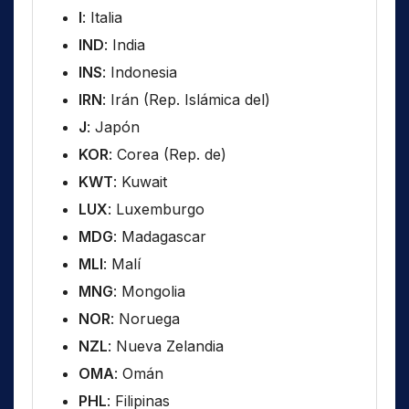
I
: Italia
IND
: India
INS
: Indonesia
IRN
: Irán (Rep. Islámica del)
J
: Japón
KOR
: Corea (Rep. de)
KWT
: Kuwait
LUX
: Luxemburgo
MDG
: Madagascar
MLI
: Malí
MNG
: Mongolia
NOR
: Noruega
NZL
: Nueva Zelandia
OMA
: Omán
PHL
: Filipinas