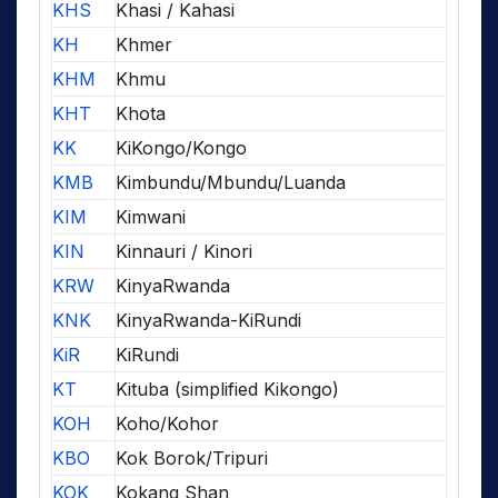
KHS
Khasi / Kahasi
KH
Khmer
KHM
Khmu
KHT
Khota
KK
KiKongo/Kongo
KMB
Kimbundu/Mbundu/Luanda
KIM
Kimwani
KIN
Kinnauri / Kinori
KRW
KinyaRwanda
KNK
KinyaRwanda-KiRundi
KiR
KiRundi
KT
Kituba (simplified Kikongo)
KOH
Koho/Kohor
KBO
Kok Borok/Tripuri
KOK
Kokang Shan