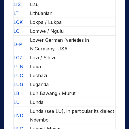
LIS
Lisu
LT
Lithuanian
LOK
Lokpa / Lukpa
LO
Lomwe / Ngulu
Lower German (varieties in
D-P
N.Germany, USA
LOZ
Lozi / Silozi
LUB
Luba
LUC
Luchazi
LUG
Luganda
LB
Lun Bawang / Murut
LU
Lunda
Lunda (see LU), in particular its dialect
LND
Ndembo
LNG
Lungeli Magar