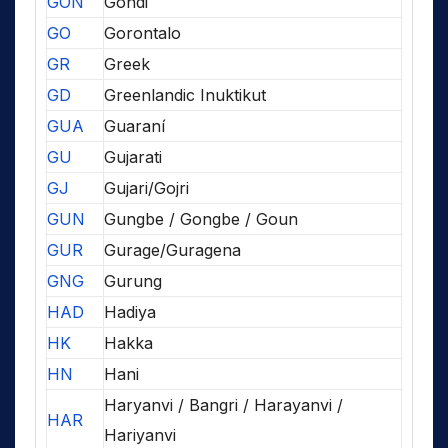
GON
Gondi
GO
Gorontalo
GR
Greek
GD
Greenlandic Inuktikut
GUA
Guaraní
GU
Gujarati
GJ
Gujari/Gojri
GUN
Gungbe / Gongbe / Goun
GUR
Gurage/Guragena
GNG
Gurung
HAD
Hadiya
HK
Hakka
HN
Hani
Haryanvi / Bangri / Harayanvi /
HAR
Hariyanvi