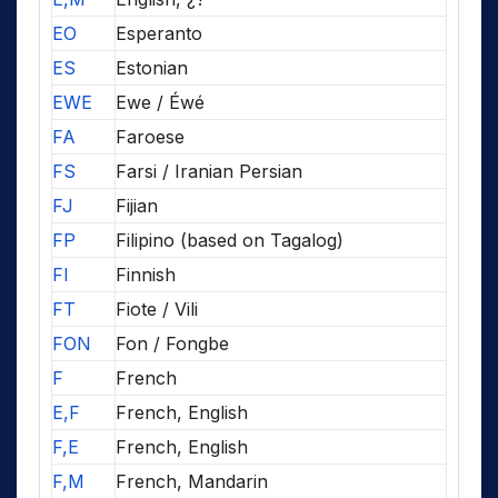
EO
Esperanto
ES
Estonian
EWE
Ewe / Éwé
FA
Faroese
FS
Farsi / Iranian Persian
FJ
Fijian
FP
Filipino (based on Tagalog)
FI
Finnish
FT
Fiote / Vili
FON
Fon / Fongbe
F
French
E,F
French, English
F,E
French, English
F,M
French, Mandarin