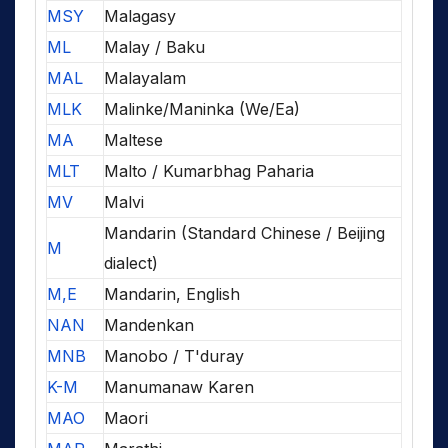
MSY
Malagasy
ML
Malay / Baku
MAL
Malayalam
MLK
Malinke/Maninka (We/Ea)
MA
Maltese
MLT
Malto / Kumarbhag Paharia
MV
Malvi
Mandarin (Standard Chinese / Beijing
M
dialect)
M,E
Mandarin, English
NAN
Mandenkan
MNB
Manobo / T'duray
K-M
Manumanaw Karen
MAO
Maori