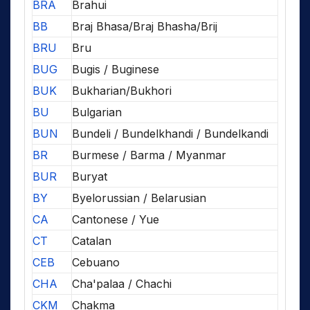
BRA
Brahui
BB
Braj Bhasa/Braj Bhasha/Brij
BRU
Bru
BUG
Bugis / Buginese
BUK
Bukharian/Bukhori
BU
Bulgarian
BUN
Bundeli / Bundelkhandi / Bundelkandi
BR
Burmese / Barma / Myanmar
BUR
Buryat
BY
Byelorussian / Belarusian
CA
Cantonese / Yue
CT
Catalan
CEB
Cebuano
CHA
Cha'palaa / Chachi
CKM
Chakma