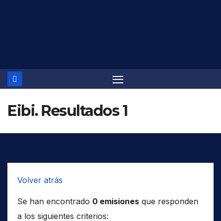
Saltar
al
contenido
Eibi. Resultados 1
Volver atrás
Se han encontrado
0 emisiones
que responden
a los siguientes criterios: