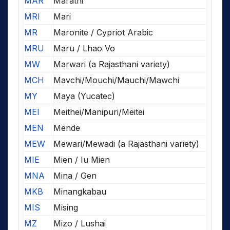
MAR
Marathi
MRI
Mari
MR
Maronite / Cypriot Arabic
MRU
Maru / Lhao Vo
MW
Marwari (a Rajasthani variety)
MCH
Mavchi/Mouchi/Mauchi/Mawchi
MY
Maya (Yucatec)
MEI
Meithei/Manipuri/Meitei
MEN
Mende
MEW
Mewari/Mewadi (a Rajasthani variety)
MIE
Mien / Iu Mien
MNA
Mina / Gen
MKB
Minangkabau
MIS
Mising
MZ
Mizo / Lushai