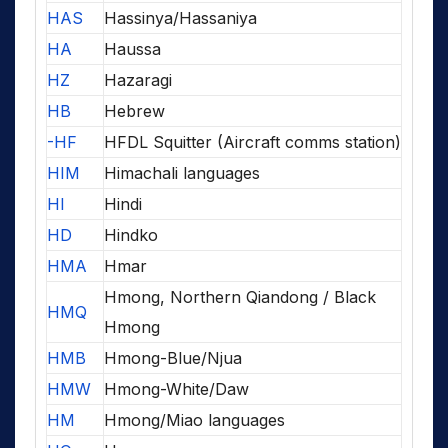
HAS
Hassinya/Hassaniya
HA
Haussa
HZ
Hazaragi
HB
Hebrew
-HF
HFDL Squitter (Aircraft comms station)
HIM
Himachali languages
HI
Hindi
HD
Hindko
HMA
Hmar
Hmong, Northern Qiandong / Black
HMQ
Hmong
HMB
Hmong-Blue/Njua
HMW
Hmong-White/Daw
HM
Hmong/Miao languages