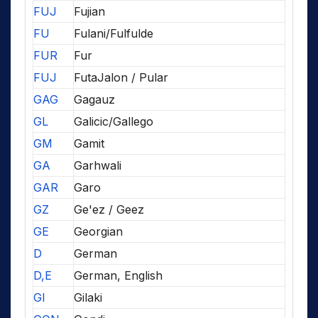
FUJ
Fujian
FU
Fulani/Fulfulde
FUR
Fur
FUJ
FutaJalon / Pular
GAG
Gagauz
GL
Galicic/Gallego
GM
Gamit
GA
Garhwali
GAR
Garo
GZ
Ge'ez / Geez
GE
Georgian
D
German
D,E
German, English
GI
Gilaki