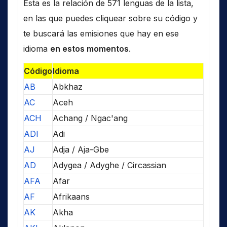
Esta es la relación de 571 lenguas de la lista,
en las que puedes cliquear sobre su código y
te buscará las emisiones que hay en ese
idioma
en estos momentos
.
Código
Idioma
AB
Abkhaz
AC
Aceh
ACH
Achang / Ngac'ang
ADI
Adi
AJ
Adja / Aja-Gbe
AD
Adygea / Adyghe / Circassian
AFA
Afar
AF
Afrikaans
AK
Akha