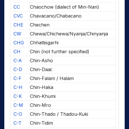
CC
Chaochow (dialect of Min-Nan)
CVC
Chavacano/Chabacano
CHE
Chechen
CW
Chewa/Chichewa/Nyanja/Chinyanja
CHG
Chhattisgarhi
CH
Chin (not further specified)
C-A
Chin-Asho
C-D
Chin-Daai:
C-F
Chin-Falam / Halam
C-H
Chin-Haka
C-K
Chin-Khumi
C-M
Chin-Mro
C-O
Chin-Thado / Thadou-Kuki
C-T
Chin-Tidim