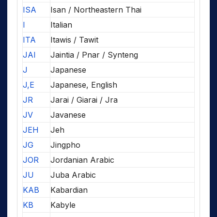
ISA
Isan / Northeastern Thai
I
Italian
ITA
Itawis / Tawit
JAI
Jaintia / Pnar / Synteng
J
Japanese
J,E
Japanese, English
JR
Jarai / Giarai / Jra
JV
Javanese
JEH
Jeh
JG
Jingpho
JOR
Jordanian Arabic
JU
Juba Arabic
KAB
Kabardian
KB
Kabyle