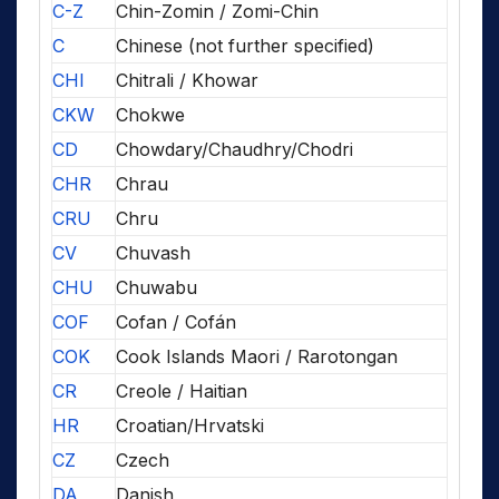
C-Z
Chin-Zomin / Zomi-Chin
C
Chinese (not further specified)
CHI
Chitrali / Khowar
CKW
Chokwe
CD
Chowdary/Chaudhry/Chodri
CHR
Chrau
CRU
Chru
CV
Chuvash
CHU
Chuwabu
COF
Cofan / Cofán
COK
Cook Islands Maori / Rarotongan
CR
Creole / Haitian
HR
Croatian/Hrvatski
CZ
Czech
DA
Danish