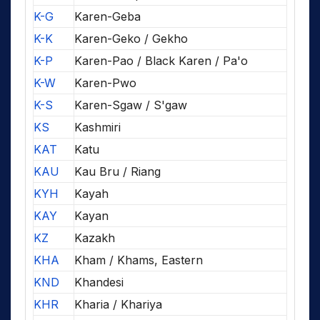
K-G
Karen-Geba
K-K
Karen-Geko / Gekho
K-P
Karen-Pao / Black Karen / Pa'o
K-W
Karen-Pwo
K-S
Karen-Sgaw / S'gaw
KS
Kashmiri
KAT
Katu
KAU
Kau Bru / Riang
KYH
Kayah
KAY
Kayan
KZ
Kazakh
KHA
Kham / Khams, Eastern
KND
Khandesi
KHR
Kharia / Khariya