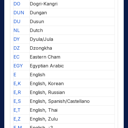
DO
Dogri-Kangri
DUN
Dungan
DU
Dusun
NL
Dutch
DY
Dyula/Jula
DZ
Dzongkha
EC
Eastern Cham
EGY
Egyptian Arabic
E
English
E,K
English, Korean
E,R
English, Russian
E,S
English, Spanish/Castellano
E,T
English, Thai
E,Z
English, Zulu
E,M
English, ¿?