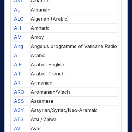
AKL
Aklanon
AL
Albanian
ALG
Algerian (Arabic)
AH
Amharic
AM
Amoy
Ang
Angelus programme of Vaticane Radio
A
Arabic
A,E
Arabic, English
A,F
Arabic, French
AR
Armenian
ARO
Aromanian/Vlach
ASS
Assamese
ASY
Assyrian/Syriac/Neo-Aramaic
ATS
Atsi / Zaiwa
AV
Avar