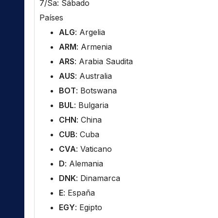
7/Sa: Sábado
Países
ALG
: Argelia
ARM
: Armenia
ARS
: Arabia Saudita
AUS
: Australia
BOT
: Botswana
BUL
: Bulgaria
CHN
: China
CUB
: Cuba
CVA
: Vaticano
D
: Alemania
DNK
: Dinamarca
E
: España
EGY
: Egipto