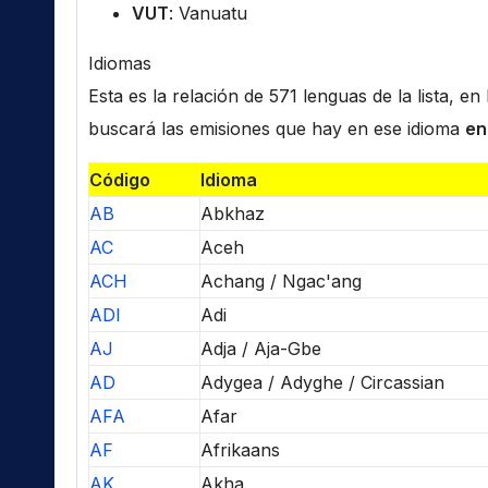
VUT
: Vanuatu
Idiomas
Esta es la relación de 571 lenguas de la lista, e
buscará las emisiones que hay en ese idioma
en
Código
Idioma
AB
Abkhaz
AC
Aceh
ACH
Achang / Ngac'ang
ADI
Adi
AJ
Adja / Aja-Gbe
AD
Adygea / Adyghe / Circassian
AFA
Afar
AF
Afrikaans
AK
Akha