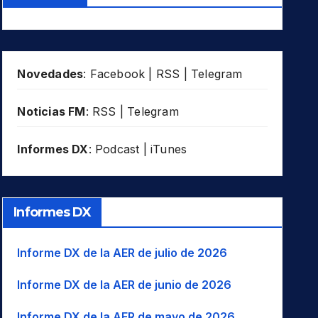
Novedades
:
Facebook
|
RSS
|
Telegram
Noticias FM
:
RSS
|
Telegram
Informes DX
:
Podcast
|
iTunes
Informes DX
Informe DX de la AER de julio de 2026
Informe DX de la AER de junio de 2026
Informe DX de la AER de mayo de 2026