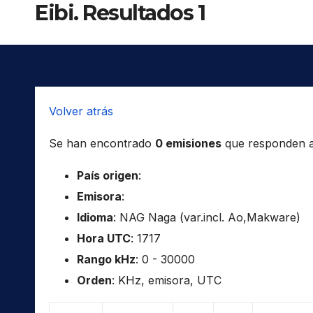
Eibi. Resultados 1
Volver atrás
Se han encontrado
0 emisiones
que responden a l
País origen
:
Emisora
:
Idioma
: NAG Naga (var.incl. Ao,Makware)
Hora UTC
: 1717
Rango kHz
: 0 - 30000
Orden
: KHz, emisora, UTC