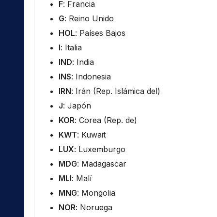
F
: Francia
G
: Reino Unido
HOL
: Países Bajos
I
: Italia
IND
: India
INS
: Indonesia
IRN
: Irán (Rep. Islámica del)
J
: Japón
KOR
: Corea (Rep. de)
KWT
: Kuwait
LUX
: Luxemburgo
MDG
: Madagascar
MLI
: Malí
MNG
: Mongolia
NOR
: Noruega