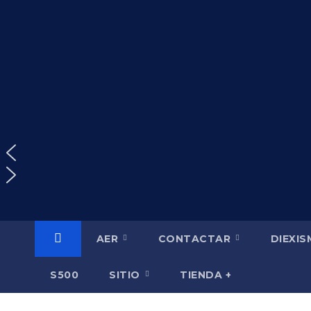
Saltar
al
contenido
AER
CONTACTAR
DIEXI
S500
SITIO
TIENDA +