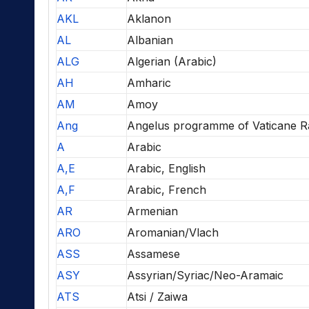
AKL
Aklanon
AL
Albanian
ALG
Algerian (Arabic)
AH
Amharic
AM
Amoy
Ang
Angelus programme of Vaticane R
A
Arabic
A,E
Arabic, English
A,F
Arabic, French
AR
Armenian
ARO
Aromanian/Vlach
ASS
Assamese
ASY
Assyrian/Syriac/Neo-Aramaic
ATS
Atsi / Zaiwa