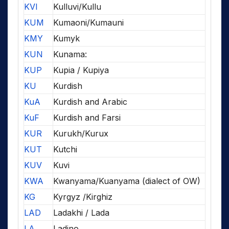
KVI
Kulluvi/Kullu
KUM
Kumaoni/Kumauni
KMY
Kumyk
KUN
Kunama:
KUP
Kupia / Kupiya
KU
Kurdish
KuA
Kurdish and Arabic
KuF
Kurdish and Farsi
KUR
Kurukh/Kurux
KUT
Kutchi
KUV
Kuvi
KWA
Kwanyama/Kuanyama (dialect of OW)
KG
Kyrgyz /Kirghiz
LAD
Ladakhi / Lada
LA
Ladino