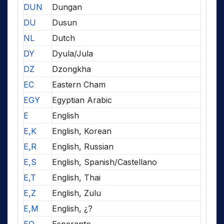
DUN
Dungan
DU
Dusun
NL
Dutch
DY
Dyula/Jula
DZ
Dzongkha
EC
Eastern Cham
EGY
Egyptian Arabic
E
English
E,K
English, Korean
E,R
English, Russian
E,S
English, Spanish/Castellano
E,T
English, Thai
E,Z
English, Zulu
E,M
English, ¿?