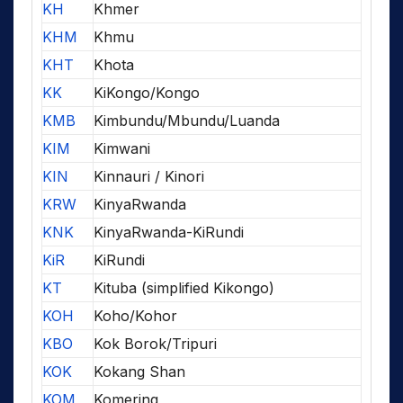
KH
Khmer
KHM
Khmu
KHT
Khota
KK
KiKongo/Kongo
KMB
Kimbundu/Mbundu/Luanda
KIM
Kimwani
KIN
Kinnauri / Kinori
KRW
KinyaRwanda
KNK
KinyaRwanda-KiRundi
KiR
KiRundi
KT
Kituba (simplified Kikongo)
KOH
Koho/Kohor
KBO
Kok Borok/Tripuri
KOK
Kokang Shan
KOM
Komering