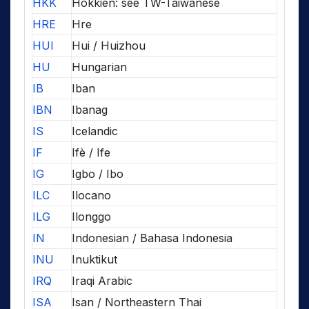
HKK
Hokkien: see TW-Taiwanese
HRE
Hre
HUI
Hui / Huizhou
HU
Hungarian
IB
Iban
IBN
Ibanag
IS
Icelandic
IF
Ifè / Ife
IG
Igbo / Ibo
ILC
Ilocano
ILG
Ilonggo
IN
Indonesian / Bahasa Indonesia
INU
Inuktikut
IRQ
Iraqi Arabic
ISA
Isan / Northeastern Thai