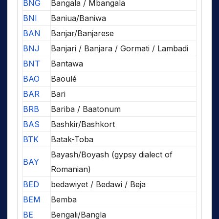
BNG
Bangala / Mbangala
BNI
Baniua/Baniwa
BAN
Banjar/Banjarese
BNJ
Banjari / Banjara / Gormati / Lambadi
BNT
Bantawa
BAO
Baoulé
BAR
Bari
BRB
Bariba / Baatonum
BAS
Bashkir/Bashkort
BTK
Batak-Toba
Bayash/Boyash (gypsy dialect of
BAY
Romanian)
BED
bedawiyet / Bedawi / Beja
BEM
Bemba
BE
Bengali/Bangla