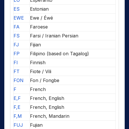
EO
Esperanto
ES
Estonian
EWE
Ewe / Éwé
FA
Faroese
FS
Farsi / Iranian Persian
FJ
Fijian
FP
Filipino (based on Tagalog)
FI
Finnish
FT
Fiote / Vili
FON
Fon / Fongbe
F
French
E,F
French, English
F,E
French, English
F,M
French, Mandarin
FUJ
Fujian