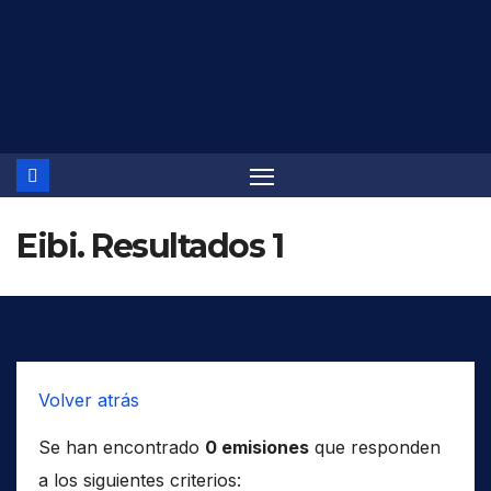
Saltar
al
contenido
Eibi. Resultados 1
Volver atrás
Se han encontrado
0 emisiones
que responden
a los siguientes criterios: