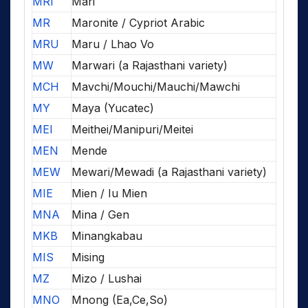
MRI
Mari
MR
Maronite / Cypriot Arabic
MRU
Maru / Lhao Vo
MW
Marwari (a Rajasthani variety)
MCH
Mavchi/Mouchi/Mauchi/Mawchi
MY
Maya (Yucatec)
MEI
Meithei/Manipuri/Meitei
MEN
Mende
MEW
Mewari/Mewadi (a Rajasthani variety)
MIE
Mien / Iu Mien
MNA
Mina / Gen
MKB
Minangkabau
MIS
Mising
MZ
Mizo / Lushai
MNO
Mnong (Ea,Ce,So)