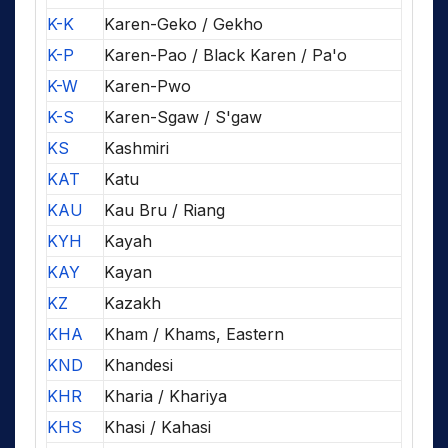
K-K
Karen-Geko / Gekho
K-P
Karen-Pao / Black Karen / Pa'o
K-W
Karen-Pwo
K-S
Karen-Sgaw / S'gaw
KS
Kashmiri
KAT
Katu
KAU
Kau Bru / Riang
KYH
Kayah
KAY
Kayan
KZ
Kazakh
KHA
Kham / Khams, Eastern
KND
Khandesi
KHR
Kharia / Khariya
KHS
Khasi / Kahasi