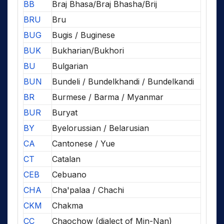
BB
Braj Bhasa/Braj Bhasha/Brij
BRU
Bru
BUG
Bugis / Buginese
BUK
Bukharian/Bukhori
BU
Bulgarian
BUN
Bundeli / Bundelkhandi / Bundelkandi
BR
Burmese / Barma / Myanmar
BUR
Buryat
BY
Byelorussian / Belarusian
CA
Cantonese / Yue
CT
Catalan
CEB
Cebuano
CHA
Cha'palaa / Chachi
CKM
Chakma
CC
Chaochow (dialect of Min-Nan)