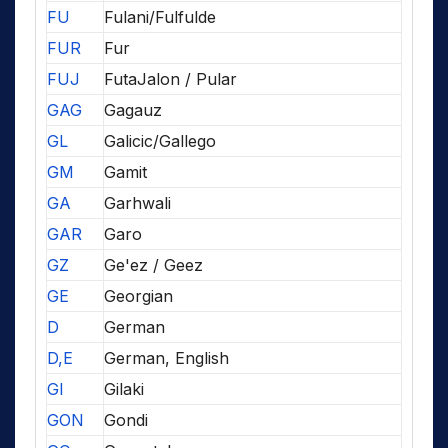
FU
Fulani/Fulfulde
FUR
Fur
FUJ
FutaJalon / Pular
GAG
Gagauz
GL
Galicic/Gallego
GM
Gamit
GA
Garhwali
GAR
Garo
GZ
Ge'ez / Geez
GE
Georgian
D
German
D,E
German, English
GI
Gilaki
GON
Gondi