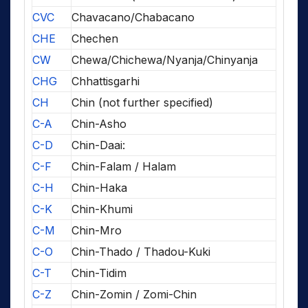
CVC
Chavacano/Chabacano
CHE
Chechen
CW
Chewa/Chichewa/Nyanja/Chinyanja
CHG
Chhattisgarhi
CH
Chin (not further specified)
C-A
Chin-Asho
C-D
Chin-Daai:
C-F
Chin-Falam / Halam
C-H
Chin-Haka
C-K
Chin-Khumi
C-M
Chin-Mro
C-O
Chin-Thado / Thadou-Kuki
C-T
Chin-Tidim
C-Z
Chin-Zomin / Zomi-Chin