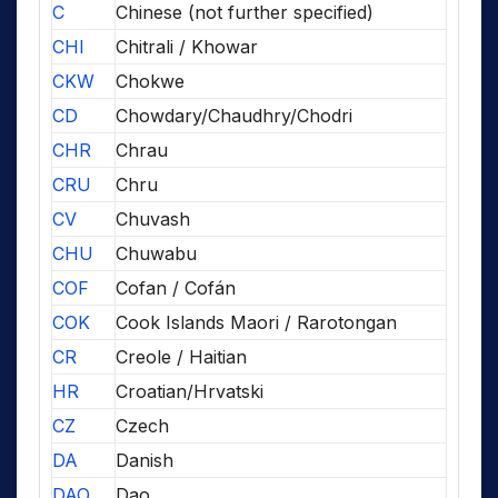
C
Chinese (not further specified)
CHI
Chitrali / Khowar
CKW
Chokwe
CD
Chowdary/Chaudhry/Chodri
CHR
Chrau
CRU
Chru
CV
Chuvash
CHU
Chuwabu
COF
Cofan / Cofán
COK
Cook Islands Maori / Rarotongan
CR
Creole / Haitian
HR
Croatian/Hrvatski
CZ
Czech
DA
Danish
DAO
Dao