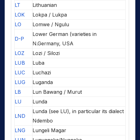
LT
Lithuanian
LOK
Lokpa / Lukpa
LO
Lomwe / Ngulu
Lower German (varieties in
D-P
N.Germany, USA
LOZ
Lozi / Silozi
LUB
Luba
LUC
Luchazi
LUG
Luganda
LB
Lun Bawang / Murut
LU
Lunda
Lunda (see LU), in particular its dialect
LND
Ndembo
LNG
Lungeli Magar