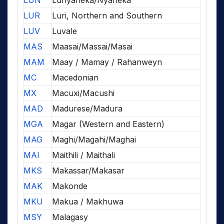
LUN
Lunyaneka/Nyaneka
LUR
Luri, Northern and Southern
LUV
Luvale
MAS
Maasai/Massai/Masai
MAM
Maay / Mamay / Rahanweyn
MC
Macedonian
MX
Macuxi/Macushi
MAD
Madurese/Madura
MGA
Magar (Western and Eastern)
MAG
Maghi/Magahi/Maghai
MAI
Maithili / Maithali
MKS
Makassar/Makasar
MAK
Makonde
MKU
Makua / Makhuwa
MSY
Malagasy