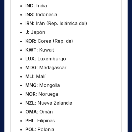
IND
: India
INS
: Indonesia
IRN
: Irán (Rep. Islámica del)
J
: Japón
KOR
: Corea (Rep. de)
KWT
: Kuwait
LUX
: Luxemburgo
MDG
: Madagascar
MLI
: Malí
MNG
: Mongolia
NOR
: Noruega
NZL
: Nueva Zelandia
OMA
: Omán
PHL
: Filipinas
POL
: Polonia