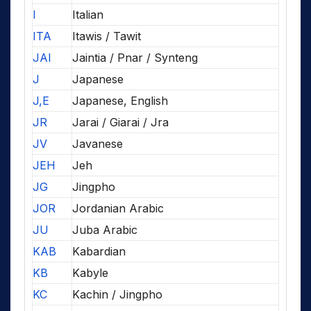
I
Italian
ITA
Itawis / Tawit
JAI
Jaintia / Pnar / Synteng
J
Japanese
J,E
Japanese, English
JR
Jarai / Giarai / Jra
JV
Javanese
JEH
Jeh
JG
Jingpho
JOR
Jordanian Arabic
JU
Juba Arabic
KAB
Kabardian
KB
Kabyle
KC
Kachin / Jingpho