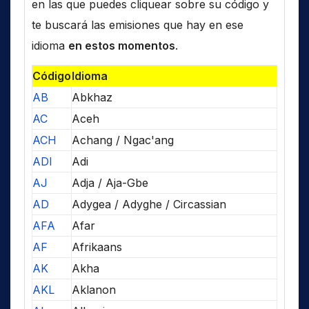
en las que puedes cliquear sobre su código y
te buscará las emisiones que hay en ese
idioma
en estos momentos
.
Código
Idioma
AB
Abkhaz
AC
Aceh
ACH
Achang / Ngac'ang
ADI
Adi
AJ
Adja / Aja-Gbe
AD
Adygea / Adyghe / Circassian
AFA
Afar
AF
Afrikaans
AK
Akha
AKL
Aklanon