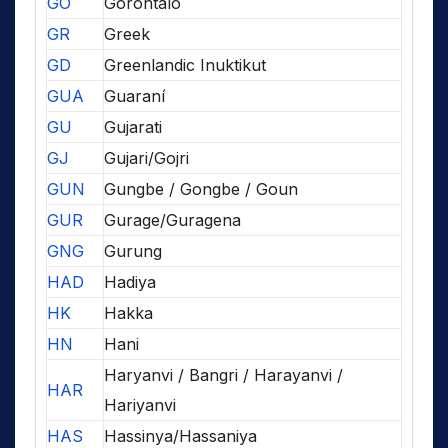
GO
Gorontalo
GR
Greek
GD
Greenlandic Inuktikut
GUA
Guaraní
GU
Gujarati
GJ
Gujari/Gojri
GUN
Gungbe / Gongbe / Goun
GUR
Gurage/Guragena
GNG
Gurung
HAD
Hadiya
HK
Hakka
HN
Hani
Haryanvi / Bangri / Harayanvi /
HAR
Hariyanvi
HAS
Hassinya/Hassaniya