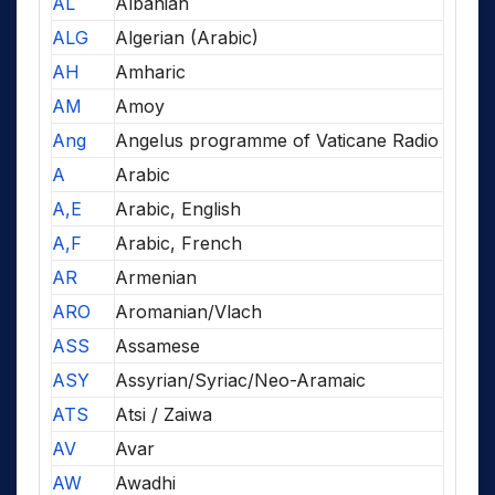
AL
Albanian
ALG
Algerian (Arabic)
AH
Amharic
AM
Amoy
Ang
Angelus programme of Vaticane Radio
A
Arabic
A,E
Arabic, English
A,F
Arabic, French
AR
Armenian
ARO
Aromanian/Vlach
ASS
Assamese
ASY
Assyrian/Syriac/Neo-Aramaic
ATS
Atsi / Zaiwa
AV
Avar
AW
Awadhi