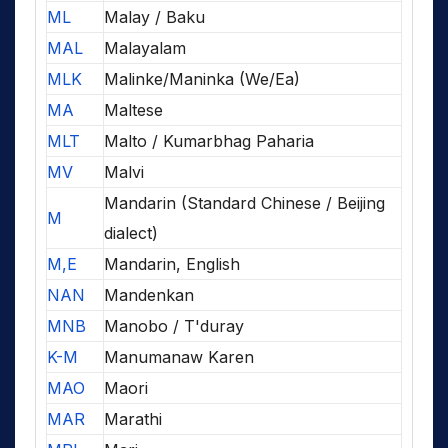
ML
Malay / Baku
MAL
Malayalam
MLK
Malinke/Maninka (We/Ea)
MA
Maltese
MLT
Malto / Kumarbhag Paharia
MV
Malvi
Mandarin (Standard Chinese / Beijing
M
dialect)
M,E
Mandarin, English
NAN
Mandenkan
MNB
Manobo / T'duray
K-M
Manumanaw Karen
MAO
Maori
MAR
Marathi