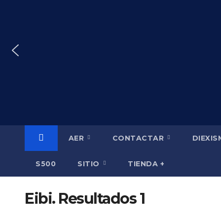
Saltar
al
contenido
AER
CONTACTAR
DIEXI
S500
SITIO
TIENDA +
Eibi. Resultados 1