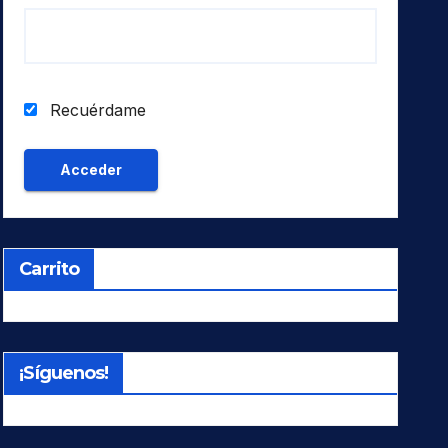
Recuérdame
Carrito
¡Síguenos!