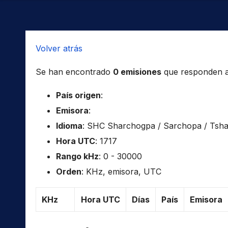
Volver atrás
Se han encontrado
0 emisiones
que responden a l
País origen
:
Emisora
:
Idioma
: SHC Sharchogpa / Sarchopa / Tsha
Hora UTC
: 1717
Rango kHz
: 0 - 30000
Orden
: KHz, emisora, UTC
KHz
Hora UTC
Días
País
Emisora