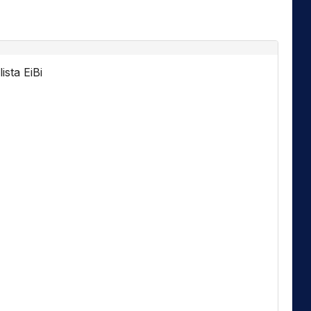
ista EiBi
Florida