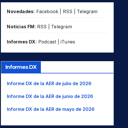
Novedades
:
Facebook
|
RSS
|
Telegram
Noticias FM
:
RSS
|
Telegram
Informes DX
:
Podcast
|
iTunes
Informes DX
Informe DX de la AER de julio de 2026
Informe DX de la AER de junio de 2026
Informe DX de la AER de mayo de 2026