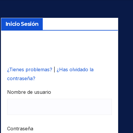
Inicio Sesión
¿Tienes problemas?
|
¿Has olvidado la
contraseña?
Nombre de usuario
Contraseña