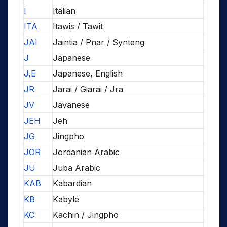
I
Italian
ITA
Itawis / Tawit
JAI
Jaintia / Pnar / Synteng
J
Japanese
J,E
Japanese, English
JR
Jarai / Giarai / Jra
JV
Javanese
JEH
Jeh
JG
Jingpho
JOR
Jordanian Arabic
JU
Juba Arabic
KAB
Kabardian
KB
Kabyle
KC
Kachin / Jingpho