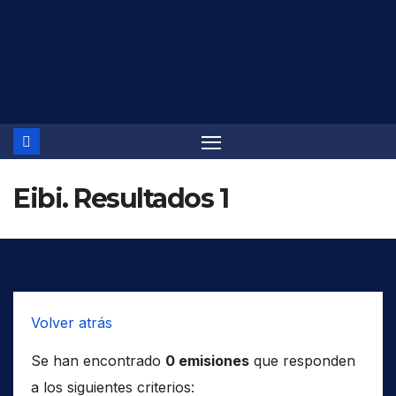
Saltar
al
contenido
Eibi. Resultados 1
Volver atrás
Se han encontrado
0 emisiones
que responden
a los siguientes criterios: