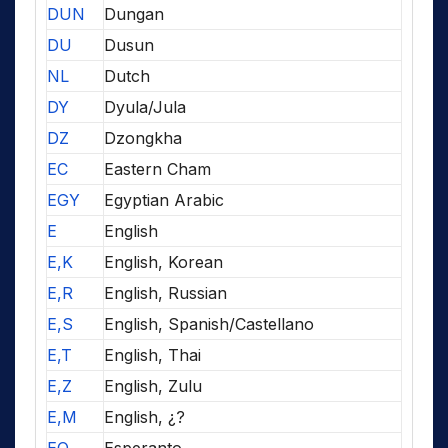
DUN
Dungan
DU
Dusun
NL
Dutch
DY
Dyula/Jula
DZ
Dzongkha
EC
Eastern Cham
EGY
Egyptian Arabic
E
English
E,K
English, Korean
E,R
English, Russian
E,S
English, Spanish/Castellano
E,T
English, Thai
E,Z
English, Zulu
E,M
English, ¿?