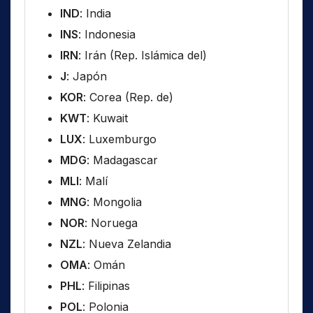
IND
: India
INS
: Indonesia
IRN
: Irán (Rep. Islámica del)
J
: Japón
KOR
: Corea (Rep. de)
KWT
: Kuwait
LUX
: Luxemburgo
MDG
: Madagascar
MLI
: Malí
MNG
: Mongolia
NOR
: Noruega
NZL
: Nueva Zelandia
OMA
: Omán
PHL
: Filipinas
POL
: Polonia