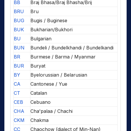
BB
Braj Bhasa/Braj Bhasha/Brij
BRU
Bru
BUG
Bugis / Buginese
BUK
Bukharian/Bukhori
BU
Bulgarian
BUN
Bundeli / Bundelkhandi / Bundelkandi
BR
Burmese / Barma / Myanmar
BUR
Buryat
BY
Byelorussian / Belarusian
CA
Cantonese / Yue
CT
Catalan
CEB
Cebuano
CHA
Cha'palaa / Chachi
CKM
Chakma
CC
Chaochow (dialect of Min-Nan)