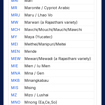
MRI
Mari
MR
Maronite / Cypriot Arabic
MRU
Maru / Lhao Vo
MW
Marwari (a Rajasthani variety)
MCH
Mavchi/Mouchi/Mauchi/Mawchi
MY
Maya (Yucatec)
MEI
Meithei/Manipuri/Meitei
MEN
Mende
MEW
Mewari/Mewadi (a Rajasthani variety)
MIE
Mien / Iu Mien
MNA
Mina / Gen
MKB
Minangkabau
MIS
Mising
MZ
Mizo / Lushai
MNO
Mnong (Ea,Ce,So)