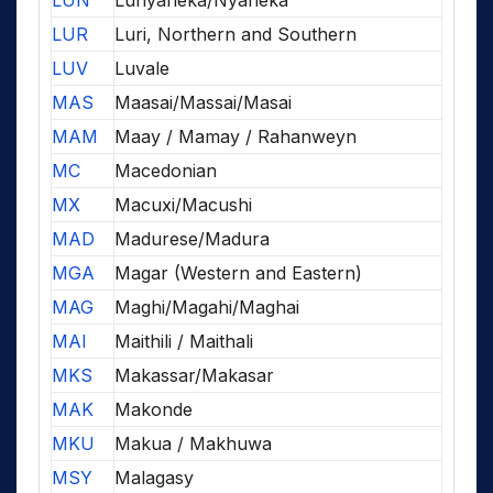
LUN
Lunyaneka/Nyaneka
LUR
Luri, Northern and Southern
LUV
Luvale
MAS
Maasai/Massai/Masai
MAM
Maay / Mamay / Rahanweyn
MC
Macedonian
MX
Macuxi/Macushi
MAD
Madurese/Madura
MGA
Magar (Western and Eastern)
MAG
Maghi/Magahi/Maghai
MAI
Maithili / Maithali
MKS
Makassar/Makasar
MAK
Makonde
MKU
Makua / Makhuwa
MSY
Malagasy