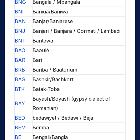
BNG
Bangala / Mbangala
BNI
Baniua/Baniwa
BAN
Banjar/Banjarese
BNJ
Banjari / Banjara / Gormati / Lambadi
BNT
Bantawa
BAO
Baoulé
BAR
Bari
BRB
Bariba / Baatonum
BAS
Bashkir/Bashkort
BTK
Batak-Toba
Bayash/Boyash (gypsy dialect of
BAY
Romanian)
BED
bedawiyet / Bedawi / Beja
BEM
Bemba
BE
Bengali/Bangla