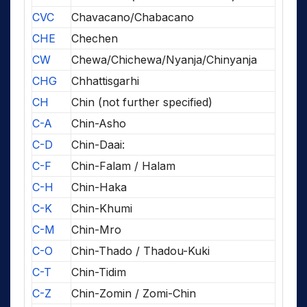
CVC
Chavacano/Chabacano
CHE
Chechen
CW
Chewa/Chichewa/Nyanja/Chinyanja
CHG
Chhattisgarhi
CH
Chin (not further specified)
C-A
Chin-Asho
C-D
Chin-Daai:
C-F
Chin-Falam / Halam
C-H
Chin-Haka
C-K
Chin-Khumi
C-M
Chin-Mro
C-O
Chin-Thado / Thadou-Kuki
C-T
Chin-Tidim
C-Z
Chin-Zomin / Zomi-Chin