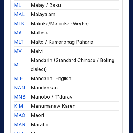
ML
Malay / Baku
MAL
Malayalam
MLK
Malinke/Maninka (We/Ea)
MA
Maltese
MLT
Malto / Kumarbhag Paharia
MV
Malvi
Mandarin (Standard Chinese / Beijing
M
dialect)
M,E
Mandarin, English
NAN
Mandenkan
MNB
Manobo / T'duray
K-M
Manumanaw Karen
MAO
Maori
MAR
Marathi