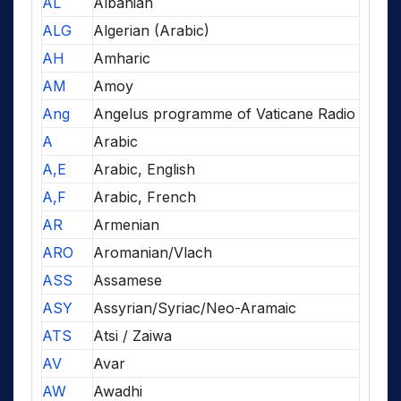
AL
Albanian
ALG
Algerian (Arabic)
AH
Amharic
AM
Amoy
Ang
Angelus programme of Vaticane Radio
A
Arabic
A,E
Arabic, English
A,F
Arabic, French
AR
Armenian
ARO
Aromanian/Vlach
ASS
Assamese
ASY
Assyrian/Syriac/Neo-Aramaic
ATS
Atsi / Zaiwa
AV
Avar
AW
Awadhi