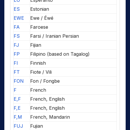
EO
Esperanto
ES
Estonian
EWE
Ewe / Éwé
FA
Faroese
FS
Farsi / Iranian Persian
FJ
Fijian
FP
Filipino (based on Tagalog)
FI
Finnish
FT
Fiote / Vili
FON
Fon / Fongbe
F
French
E,F
French, English
F,E
French, English
F,M
French, Mandarin
FUJ
Fujian