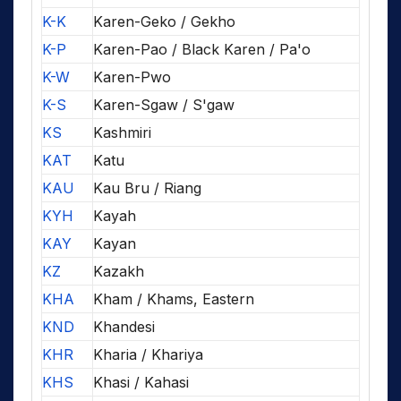
K-K
Karen-Geko / Gekho
K-P
Karen-Pao / Black Karen / Pa'o
K-W
Karen-Pwo
K-S
Karen-Sgaw / S'gaw
KS
Kashmiri
KAT
Katu
KAU
Kau Bru / Riang
KYH
Kayah
KAY
Kayan
KZ
Kazakh
KHA
Kham / Khams, Eastern
KND
Khandesi
KHR
Kharia / Khariya
KHS
Khasi / Kahasi