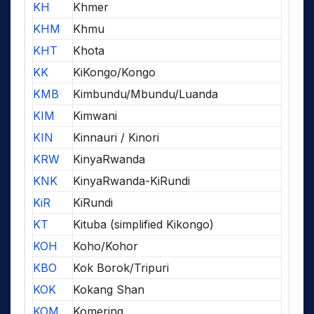
KH
Khmer
KHM
Khmu
KHT
Khota
KK
KiKongo/Kongo
KMB
Kimbundu/Mbundu/Luanda
KIM
Kimwani
KIN
Kinnauri / Kinori
KRW
KinyaRwanda
KNK
KinyaRwanda-KiRundi
KiR
KiRundi
KT
Kituba (simplified Kikongo)
KOH
Koho/Kohor
KBO
Kok Borok/Tripuri
KOK
Kokang Shan
KOM
Komering