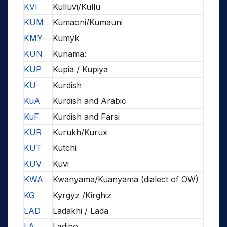
KVI
Kulluvi/Kullu
KUM
Kumaoni/Kumauni
KMY
Kumyk
KUN
Kunama:
KUP
Kupia / Kupiya
KU
Kurdish
KuA
Kurdish and Arabic
KuF
Kurdish and Farsi
KUR
Kurukh/Kurux
KUT
Kutchi
KUV
Kuvi
KWA
Kwanyama/Kuanyama (dialect of OW)
KG
Kyrgyz /Kirghiz
LAD
Ladakhi / Lada
LA
Ladino