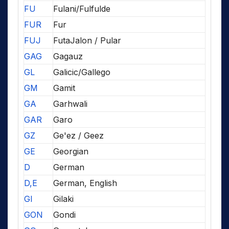
FU
Fulani/Fulfulde
FUR
Fur
FUJ
FutaJalon / Pular
GAG
Gagauz
GL
Galicic/Gallego
GM
Gamit
GA
Garhwali
GAR
Garo
GZ
Ge'ez / Geez
GE
Georgian
D
German
D,E
German, English
GI
Gilaki
GON
Gondi