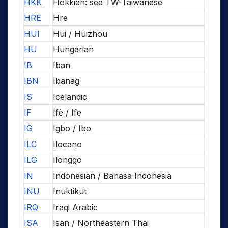
HKK
Hokkien: see TW-Taiwanese
HRE
Hre
HUI
Hui / Huizhou
HU
Hungarian
IB
Iban
IBN
Ibanag
IS
Icelandic
IF
Ifè / Ife
IG
Igbo / Ibo
ILC
Ilocano
ILG
Ilonggo
IN
Indonesian / Bahasa Indonesia
INU
Inuktikut
IRQ
Iraqi Arabic
ISA
Isan / Northeastern Thai