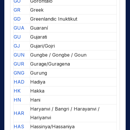
GO
Gorontalo
GR
Greek
GD
Greenlandic Inuktikut
GUA
Guaraní
GU
Gujarati
GJ
Gujari/Gojri
GUN
Gungbe / Gongbe / Goun
GUR
Gurage/Guragena
GNG
Gurung
HAD
Hadiya
HK
Hakka
HN
Hani
Haryanvi / Bangri / Harayanvi /
HAR
Hariyanvi
HAS
Hassinya/Hassaniya