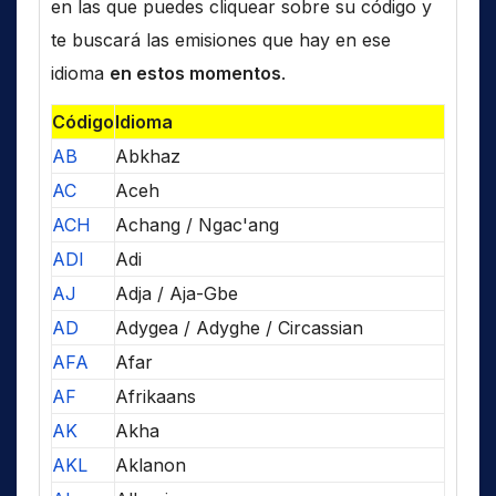
en las que puedes cliquear sobre su código y
te buscará las emisiones que hay en ese
idioma
en estos momentos
.
Código
Idioma
AB
Abkhaz
AC
Aceh
ACH
Achang / Ngac'ang
ADI
Adi
AJ
Adja / Aja-Gbe
AD
Adygea / Adyghe / Circassian
AFA
Afar
AF
Afrikaans
AK
Akha
AKL
Aklanon