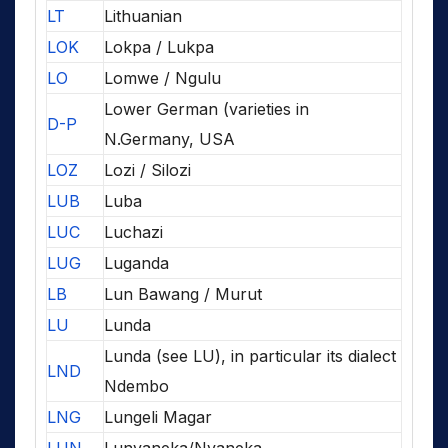
LT
Lithuanian
LOK
Lokpa / Lukpa
LO
Lomwe / Ngulu
Lower German (varieties in
D-P
N.Germany, USA
LOZ
Lozi / Silozi
LUB
Luba
LUC
Luchazi
LUG
Luganda
LB
Lun Bawang / Murut
LU
Lunda
Lunda (see LU), in particular its dialect
LND
Ndembo
LNG
Lungeli Magar