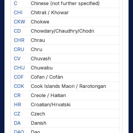
C
Chinese (not further specified)
CHI
Chitrali / Khowar
CKW
Chokwe
CD
Chowdary/Chaudhry/Chodri
CHR
Chrau
CRU
Chru
CV
Chuvash
CHU
Chuwabu
COF
Cofan / Cofán
COK
Cook Islands Maori / Rarotongan
CR
Creole / Haitian
HR
Croatian/Hrvatski
CZ
Czech
DA
Danish
DAO
Dao