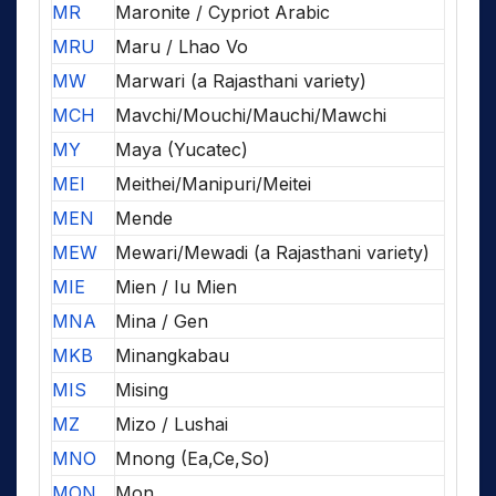
MR
Maronite / Cypriot Arabic
MRU
Maru / Lhao Vo
MW
Marwari (a Rajasthani variety)
MCH
Mavchi/Mouchi/Mauchi/Mawchi
MY
Maya (Yucatec)
MEI
Meithei/Manipuri/Meitei
MEN
Mende
MEW
Mewari/Mewadi (a Rajasthani variety)
MIE
Mien / Iu Mien
MNA
Mina / Gen
MKB
Minangkabau
MIS
Mising
MZ
Mizo / Lushai
MNO
Mnong (Ea,Ce,So)
MON
Mon