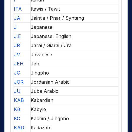
ITA
Itawis / Tawit
JAI
Jaintia / Pnar / Synteng
J
Japanese
J,E
Japanese, English
JR
Jarai / Giarai / Jra
JV
Javanese
JEH
Jeh
JG
Jingpho
JOR
Jordanian Arabic
JU
Juba Arabic
KAB
Kabardian
KB
Kabyle
KC
Kachin / Jingpho
KAD
Kadazan