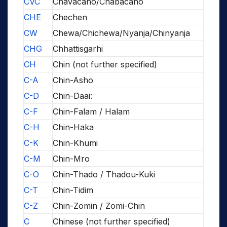
CVC
Chavacano/Chabacano
CHE
Chechen
CW
Chewa/Chichewa/Nyanja/Chinyanja
CHG
Chhattisgarhi
CH
Chin (not further specified)
C-A
Chin-Asho
C-D
Chin-Daai:
C-F
Chin-Falam / Halam
C-H
Chin-Haka
C-K
Chin-Khumi
C-M
Chin-Mro
C-O
Chin-Thado / Thadou-Kuki
C-T
Chin-Tidim
C-Z
Chin-Zomin / Zomi-Chin
C
Chinese (not further specified)