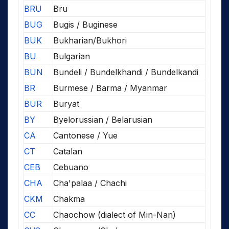
BRU
Bru
BUG
Bugis / Buginese
BUK
Bukharian/Bukhori
BU
Bulgarian
BUN
Bundeli / Bundelkhandi / Bundelkandi
BR
Burmese / Barma / Myanmar
BUR
Buryat
BY
Byelorussian / Belarusian
CA
Cantonese / Yue
CT
Catalan
CEB
Cebuano
CHA
Cha'palaa / Chachi
CKM
Chakma
CC
Chaochow (dialect of Min-Nan)