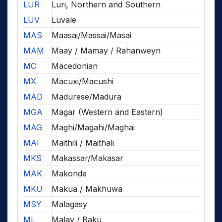
LUR
Luri, Northern and Southern
LUV
Luvale
MAS
Maasai/Massai/Masai
MAM
Maay / Mamay / Rahanweyn
MC
Macedonian
MX
Macuxi/Macushi
MAD
Madurese/Madura
MGA
Magar (Western and Eastern)
MAG
Maghi/Magahi/Maghai
MAI
Maithili / Maithali
MKS
Makassar/Makasar
MAK
Makonde
MKU
Makua / Makhuwa
MSY
Malagasy
ML
Malay / Baku