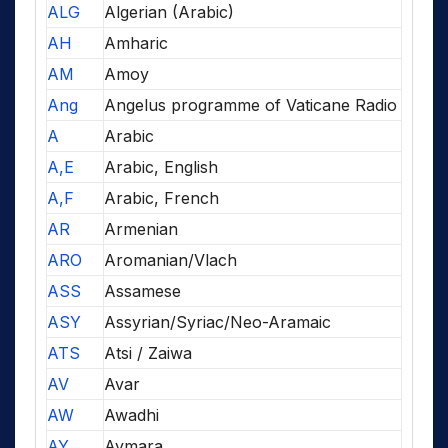
ALG
Algerian (Arabic)
AH
Amharic
AM
Amoy
Ang
Angelus programme of Vaticane Radio
A
Arabic
A,E
Arabic, English
A,F
Arabic, French
AR
Armenian
ARO
Aromanian/Vlach
ASS
Assamese
ASY
Assyrian/Syriac/Neo-Aramaic
ATS
Atsi / Zaiwa
AV
Avar
AW
Awadhi
AY
Aymara