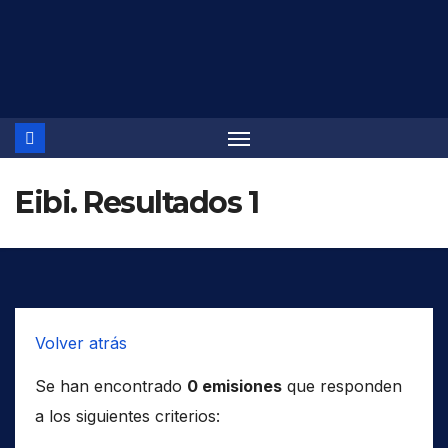
Saltar
al
contenido
Eibi. Resultados 1
Volver atrás
Se han encontrado
0 emisiones
que responden
a los siguientes criterios: