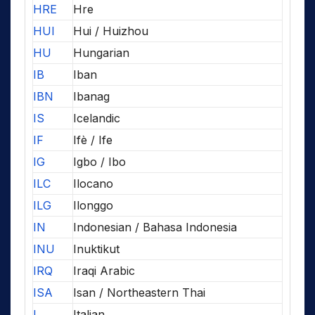
HRE
Hre
HUI
Hui / Huizhou
HU
Hungarian
IB
Iban
IBN
Ibanag
IS
Icelandic
IF
Ifè / Ife
IG
Igbo / Ibo
ILC
Ilocano
ILG
Ilonggo
IN
Indonesian / Bahasa Indonesia
INU
Inuktikut
IRQ
Iraqi Arabic
ISA
Isan / Northeastern Thai
I
Italian