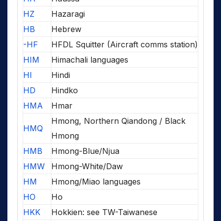
HZ
Hazaragi
HB
Hebrew
-HF
HFDL Squitter (Aircraft comms station)
HIM
Himachali languages
HI
Hindi
HD
Hindko
HMA
Hmar
Hmong, Northern Qiandong / Black
HMQ
Hmong
HMB
Hmong-Blue/Njua
HMW
Hmong-White/Daw
HM
Hmong/Miao languages
HO
Ho
HKK
Hokkien: see TW-Taiwanese