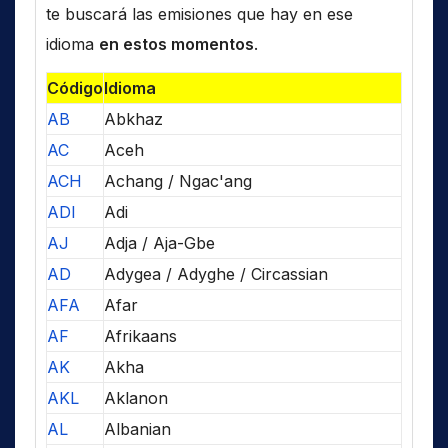
te buscará las emisiones que hay en ese
idioma
en estos momentos
.
Código
Idioma
AB
Abkhaz
AC
Aceh
ACH
Achang / Ngac'ang
ADI
Adi
AJ
Adja / Aja-Gbe
AD
Adygea / Adyghe / Circassian
AFA
Afar
AF
Afrikaans
AK
Akha
AKL
Aklanon
AL
Albanian