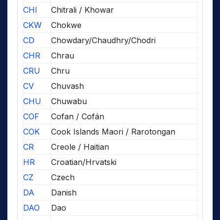
CHI
Chitrali / Khowar
CKW
Chokwe
CD
Chowdary/Chaudhry/Chodri
CHR
Chrau
CRU
Chru
CV
Chuvash
CHU
Chuwabu
COF
Cofan / Cofán
COK
Cook Islands Maori / Rarotongan
CR
Creole / Haitian
HR
Croatian/Hrvatski
CZ
Czech
DA
Danish
DAO
Dao