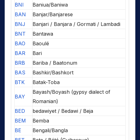
BNI
Baniua/Baniwa
BAN
Banjar/Banjarese
BNJ
Banjari / Banjara / Gormati / Lambadi
BNT
Bantawa
BAO
Baoulé
BAR
Bari
BRB
Bariba / Baatonum
BAS
Bashkir/Bashkort
BTK
Batak-Toba
Bayash/Boyash (gypsy dialect of
BAY
Romanian)
BED
bedawiyet / Bedawi / Beja
BEM
Bemba
BE
Bengali/Bangla
BET
Bete / Bété (Guiberoua)