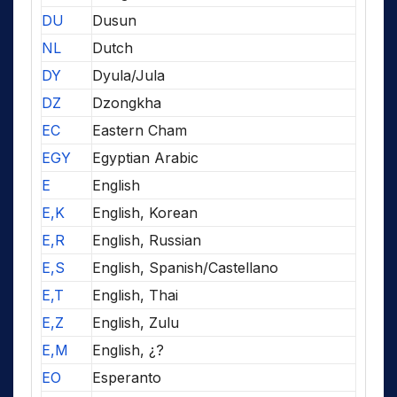
DU
Dusun
NL
Dutch
DY
Dyula/Jula
DZ
Dzongkha
EC
Eastern Cham
EGY
Egyptian Arabic
E
English
E,K
English, Korean
E,R
English, Russian
E,S
English, Spanish/Castellano
E,T
English, Thai
E,Z
English, Zulu
E,M
English, ¿?
EO
Esperanto