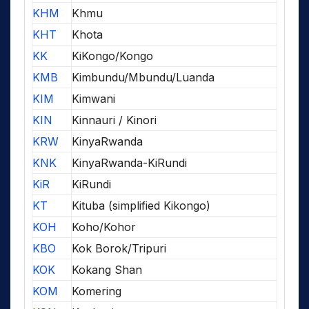
KHM
Khmu
KHT
Khota
KK
KiKongo/Kongo
KMB
Kimbundu/Mbundu/Luanda
KIM
Kimwani
KIN
Kinnauri / Kinori
KRW
KinyaRwanda
KNK
KinyaRwanda-KiRundi
KiR
KiRundi
KT
Kituba (simplified Kikongo)
KOH
Koho/Kohor
KBO
Kok Borok/Tripuri
KOK
Kokang Shan
KOM
Komering