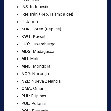
INS
: Indonesia
IRN
: Irán (Rep. Islámica del)
J
: Japón
KOR
: Corea (Rep. de)
KWT
: Kuwait
LUX
: Luxemburgo
MDG
: Madagascar
MLI
: Malí
MNG
: Mongolia
NOR
: Noruega
NZL
: Nueva Zelandia
OMA
: Omán
PHL
: Filipinas
POL
: Polonia
ROU
: Rumania