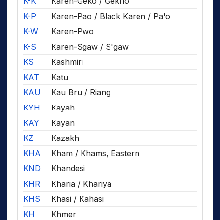
K-K
Karen-Geko / Gekho
K-P
Karen-Pao / Black Karen / Pa'o
K-W
Karen-Pwo
K-S
Karen-Sgaw / S'gaw
KS
Kashmiri
KAT
Katu
KAU
Kau Bru / Riang
KYH
Kayah
KAY
Kayan
KZ
Kazakh
KHA
Kham / Khams, Eastern
KND
Khandesi
KHR
Kharia / Khariya
KHS
Khasi / Kahasi
KH
Khmer