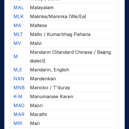
MAL
Malayalam
MLK
Malinke/Maninka (We/Ea)
MA
Maltese
MLT
Malto / Kumarbhag Paharia
MV
Malvi
Mandarin (Standard Chinese / Beijing
M
dialect)
M,E
Mandarin, English
NAN
Mandenkan
MNB
Manobo / T'duray
K-M
Manumanaw Karen
MAO
Maori
MAR
Marathi
MRI
Mari