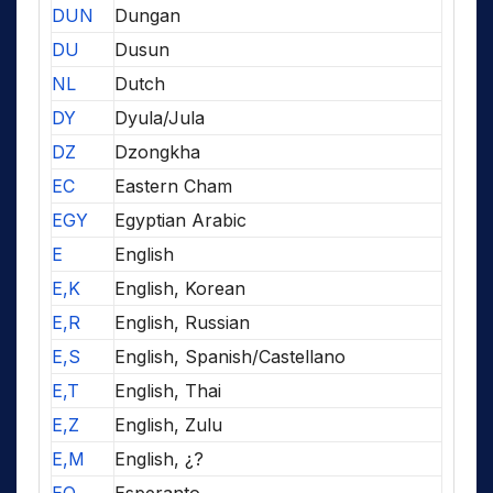
DUN
Dungan
DU
Dusun
NL
Dutch
DY
Dyula/Jula
DZ
Dzongkha
EC
Eastern Cham
EGY
Egyptian Arabic
E
English
E,K
English, Korean
E,R
English, Russian
E,S
English, Spanish/Castellano
E,T
English, Thai
E,Z
English, Zulu
E,M
English, ¿?