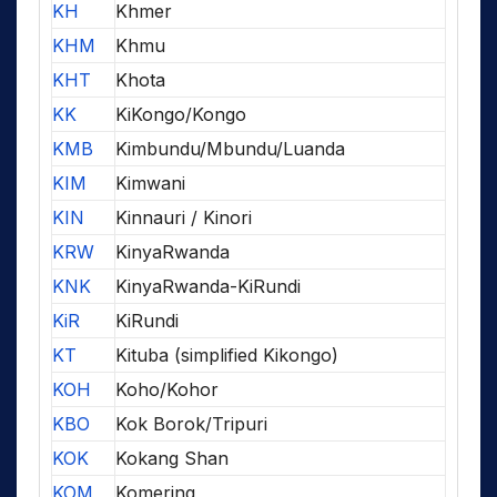
KH
Khmer
KHM
Khmu
KHT
Khota
KK
KiKongo/Kongo
KMB
Kimbundu/Mbundu/Luanda
KIM
Kimwani
KIN
Kinnauri / Kinori
KRW
KinyaRwanda
KNK
KinyaRwanda-KiRundi
KiR
KiRundi
KT
Kituba (simplified Kikongo)
KOH
Koho/Kohor
KBO
Kok Borok/Tripuri
KOK
Kokang Shan
KOM
Komering