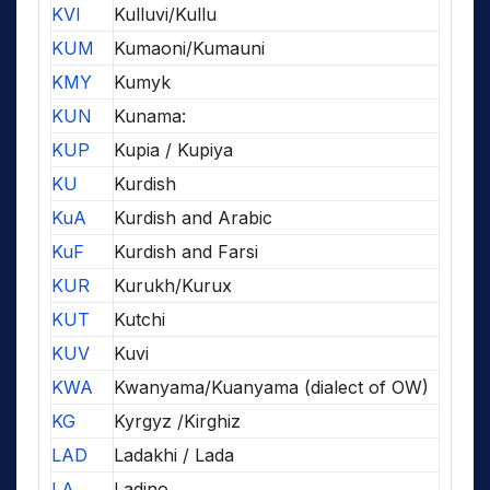
KVI
Kulluvi/Kullu
KUM
Kumaoni/Kumauni
KMY
Kumyk
KUN
Kunama:
KUP
Kupia / Kupiya
KU
Kurdish
KuA
Kurdish and Arabic
KuF
Kurdish and Farsi
KUR
Kurukh/Kurux
KUT
Kutchi
KUV
Kuvi
KWA
Kwanyama/Kuanyama (dialect of OW)
KG
Kyrgyz /Kirghiz
LAD
Ladakhi / Lada
LA
Ladino