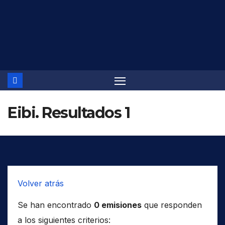
Saltar
al
contenido
Eibi. Resultados 1
Volver atrás
Se han encontrado
0 emisiones
que responden
a los siguientes criterios: