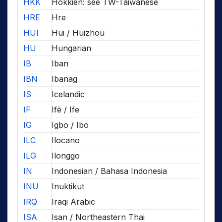
HKK
Hokkien: see TW-Taiwanese
HRE
Hre
HUI
Hui / Huizhou
HU
Hungarian
IB
Iban
IBN
Ibanag
IS
Icelandic
IF
Ifè / Ife
IG
Igbo / Ibo
ILC
Ilocano
ILG
Ilonggo
IN
Indonesian / Bahasa Indonesia
INU
Inuktikut
IRQ
Iraqi Arabic
ISA
Isan / Northeastern Thai