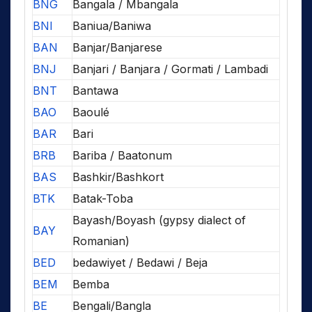
BNG
Bangala / Mbangala
BNI
Baniua/Baniwa
BAN
Banjar/Banjarese
BNJ
Banjari / Banjara / Gormati / Lambadi
BNT
Bantawa
BAO
Baoulé
BAR
Bari
BRB
Bariba / Baatonum
BAS
Bashkir/Bashkort
BTK
Batak-Toba
Bayash/Boyash (gypsy dialect of
BAY
Romanian)
BED
bedawiyet / Bedawi / Beja
BEM
Bemba
BE
Bengali/Bangla