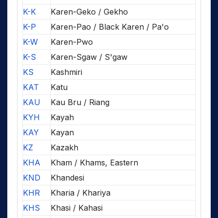
K-K
Karen-Geko / Gekho
K-P
Karen-Pao / Black Karen / Pa'o
K-W
Karen-Pwo
K-S
Karen-Sgaw / S'gaw
KS
Kashmiri
KAT
Katu
KAU
Kau Bru / Riang
KYH
Kayah
KAY
Kayan
KZ
Kazakh
KHA
Kham / Khams, Eastern
KND
Khandesi
KHR
Kharia / Khariya
KHS
Khasi / Kahasi