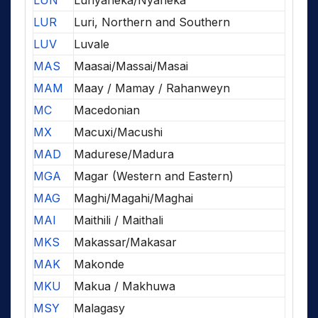
LUN
Lunyaneka/Nyaneka
LUR
Luri, Northern and Southern
LUV
Luvale
MAS
Maasai/Massai/Masai
MAM
Maay / Mamay / Rahanweyn
MC
Macedonian
MX
Macuxi/Macushi
MAD
Madurese/Madura
MGA
Magar (Western and Eastern)
MAG
Maghi/Magahi/Maghai
MAI
Maithili / Maithali
MKS
Makassar/Makasar
MAK
Makonde
MKU
Makua / Makhuwa
MSY
Malagasy