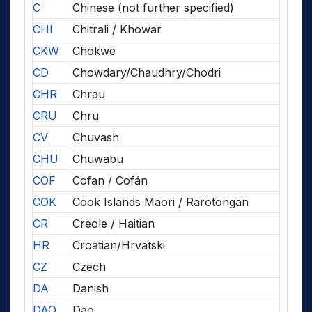
C
Chinese (not further specified)
CHI
Chitrali / Khowar
CKW
Chokwe
CD
Chowdary/Chaudhry/Chodri
CHR
Chrau
CRU
Chru
CV
Chuvash
CHU
Chuwabu
COF
Cofan / Cofán
COK
Cook Islands Maori / Rarotongan
CR
Creole / Haitian
HR
Croatian/Hrvatski
CZ
Czech
DA
Danish
DAO
Dao