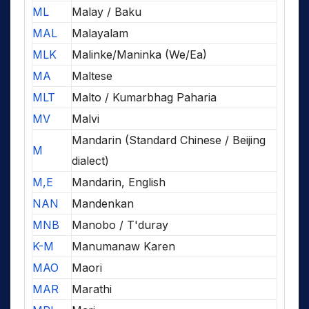
ML
Malay / Baku
MAL
Malayalam
MLK
Malinke/Maninka (We/Ea)
MA
Maltese
MLT
Malto / Kumarbhag Paharia
MV
Malvi
Mandarin (Standard Chinese / Beijing
M
dialect)
M,E
Mandarin, English
NAN
Mandenkan
MNB
Manobo / T'duray
K-M
Manumanaw Karen
MAO
Maori
MAR
Marathi