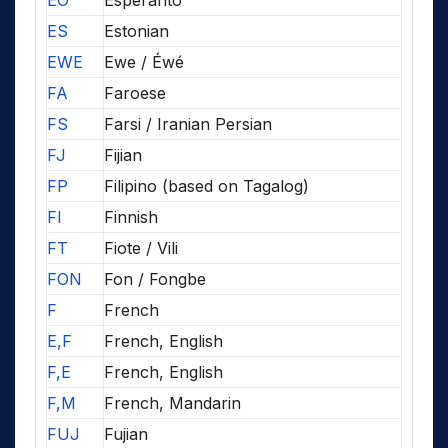
EO
Esperanto
ES
Estonian
EWE
Ewe / Éwé
FA
Faroese
FS
Farsi / Iranian Persian
FJ
Fijian
FP
Filipino (based on Tagalog)
FI
Finnish
FT
Fiote / Vili
FON
Fon / Fongbe
F
French
E,F
French, English
F,E
French, English
F,M
French, Mandarin
FUJ
Fujian