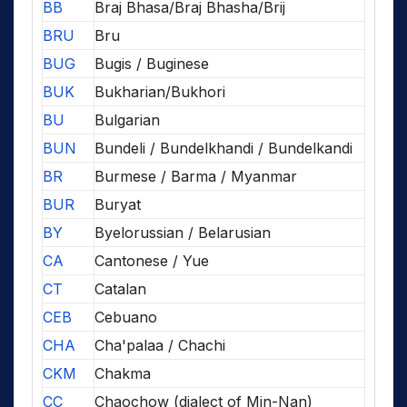
BB
Braj Bhasa/Braj Bhasha/Brij
BRU
Bru
BUG
Bugis / Buginese
BUK
Bukharian/Bukhori
BU
Bulgarian
BUN
Bundeli / Bundelkhandi / Bundelkandi
BR
Burmese / Barma / Myanmar
BUR
Buryat
BY
Byelorussian / Belarusian
CA
Cantonese / Yue
CT
Catalan
CEB
Cebuano
CHA
Cha'palaa / Chachi
CKM
Chakma
CC
Chaochow (dialect of Min-Nan)