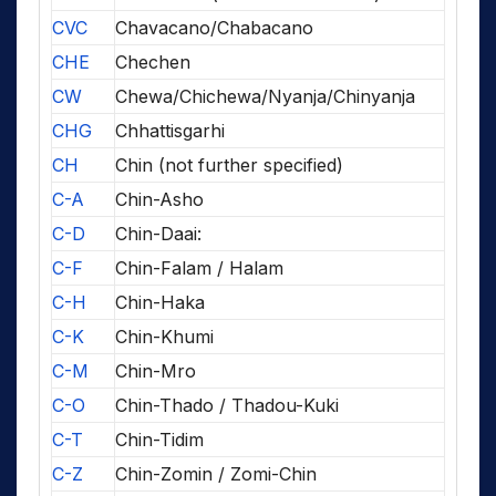
CVC
Chavacano/Chabacano
CHE
Chechen
CW
Chewa/Chichewa/Nyanja/Chinyanja
CHG
Chhattisgarhi
CH
Chin (not further specified)
C-A
Chin-Asho
C-D
Chin-Daai:
C-F
Chin-Falam / Halam
C-H
Chin-Haka
C-K
Chin-Khumi
C-M
Chin-Mro
C-O
Chin-Thado / Thadou-Kuki
C-T
Chin-Tidim
C-Z
Chin-Zomin / Zomi-Chin