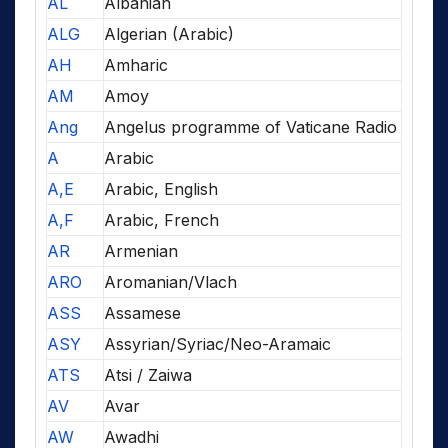
AL
Albanian
ALG
Algerian (Arabic)
AH
Amharic
AM
Amoy
Ang
Angelus programme of Vaticane Radio
A
Arabic
A,E
Arabic, English
A,F
Arabic, French
AR
Armenian
ARO
Aromanian/Vlach
ASS
Assamese
ASY
Assyrian/Syriac/Neo-Aramaic
ATS
Atsi / Zaiwa
AV
Avar
AW
Awadhi