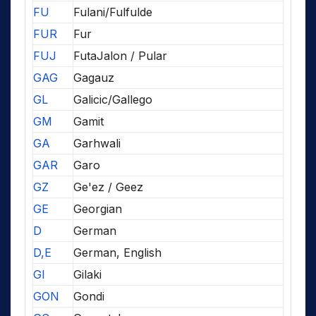
FU
Fulani/Fulfulde
FUR
Fur
FUJ
FutaJalon / Pular
GAG
Gagauz
GL
Galicic/Gallego
GM
Gamit
GA
Garhwali
GAR
Garo
GZ
Ge'ez / Geez
GE
Georgian
D
German
D,E
German, English
GI
Gilaki
GON
Gondi