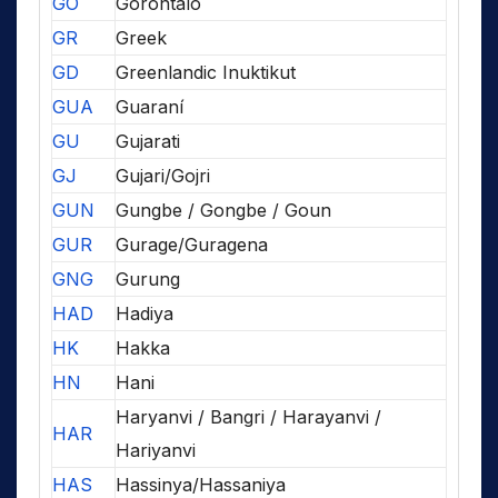
GO
Gorontalo
GR
Greek
GD
Greenlandic Inuktikut
GUA
Guaraní
GU
Gujarati
GJ
Gujari/Gojri
GUN
Gungbe / Gongbe / Goun
GUR
Gurage/Guragena
GNG
Gurung
HAD
Hadiya
HK
Hakka
HN
Hani
Haryanvi / Bangri / Harayanvi /
HAR
Hariyanvi
HAS
Hassinya/Hassaniya