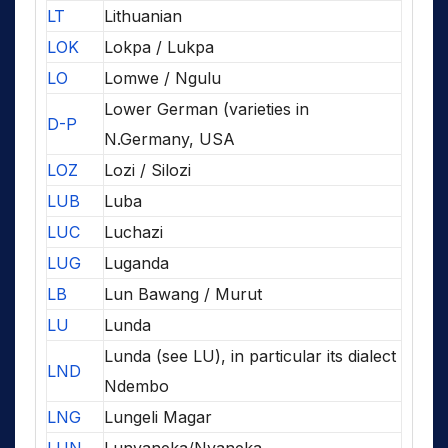
LT
Lithuanian
LOK
Lokpa / Lukpa
LO
Lomwe / Ngulu
Lower German (varieties in
D-P
N.Germany, USA
LOZ
Lozi / Silozi
LUB
Luba
LUC
Luchazi
LUG
Luganda
LB
Lun Bawang / Murut
LU
Lunda
Lunda (see LU), in particular its dialect
LND
Ndembo
LNG
Lungeli Magar