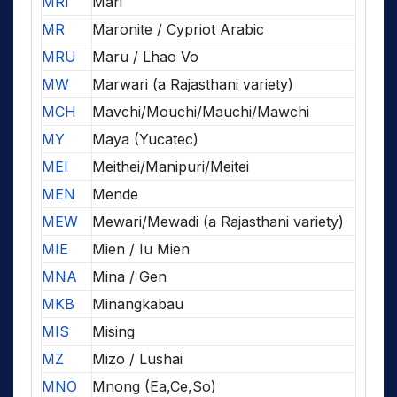
MRI
Mari
MR
Maronite / Cypriot Arabic
MRU
Maru / Lhao Vo
MW
Marwari (a Rajasthani variety)
MCH
Mavchi/Mouchi/Mauchi/Mawchi
MY
Maya (Yucatec)
MEI
Meithei/Manipuri/Meitei
MEN
Mende
MEW
Mewari/Mewadi (a Rajasthani variety)
MIE
Mien / Iu Mien
MNA
Mina / Gen
MKB
Minangkabau
MIS
Mising
MZ
Mizo / Lushai
MNO
Mnong (Ea,Ce,So)