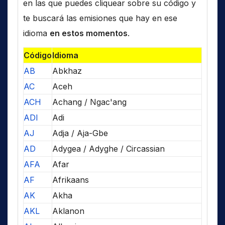
en las que puedes cliquear sobre su código y
te buscará las emisiones que hay en ese
idioma
en estos momentos
.
Código
Idioma
AB
Abkhaz
AC
Aceh
ACH
Achang / Ngac'ang
ADI
Adi
AJ
Adja / Aja-Gbe
AD
Adygea / Adyghe / Circassian
AFA
Afar
AF
Afrikaans
AK
Akha
AKL
Aklanon