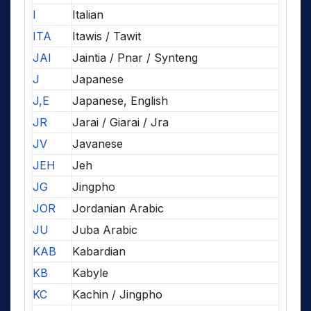
I
Italian
ITA
Itawis / Tawit
JAI
Jaintia / Pnar / Synteng
J
Japanese
J,E
Japanese, English
JR
Jarai / Giarai / Jra
JV
Javanese
JEH
Jeh
JG
Jingpho
JOR
Jordanian Arabic
JU
Juba Arabic
KAB
Kabardian
KB
Kabyle
KC
Kachin / Jingpho