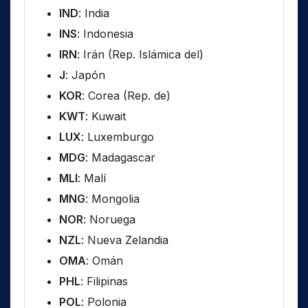
IND
: India
INS
: Indonesia
IRN
: Irán (Rep. Islámica del)
J
: Japón
KOR
: Corea (Rep. de)
KWT
: Kuwait
LUX
: Luxemburgo
MDG
: Madagascar
MLI
: Malí
MNG
: Mongolia
NOR
: Noruega
NZL
: Nueva Zelandia
OMA
: Omán
PHL
: Filipinas
POL
: Polonia