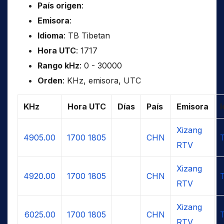
País origen
:
Emisora
:
Idioma
: TB Tibetan
Hora UTC
: 1717
Rango kHz
: 0 - 30000
Orden
: KHz, emisora, UTC
KHz
Hora UTC
Días
País
Emisora
Xizang
4905.00
1700
1805
CHN
RTV
Xizang
4920.00
1700
1805
CHN
RTV
Xizang
6025.00
1700
1805
CHN
RTV