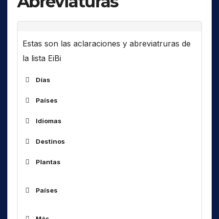
Abreviaturas
Estas son las aclaraciones y abreviatruras de
la lista EiBi
Días
Países
ALG
Idiomas
ARM
Destinos
ARS
Af
África
AUS
Plantas
Am
América(s)
BOT
As
Asia
BUL
Países
Código
Idioma
C..
Central ..
CHN
ALG
AB
Abkhaz
Caribe, Golfode Mexico, aguas de
CUB
Más...