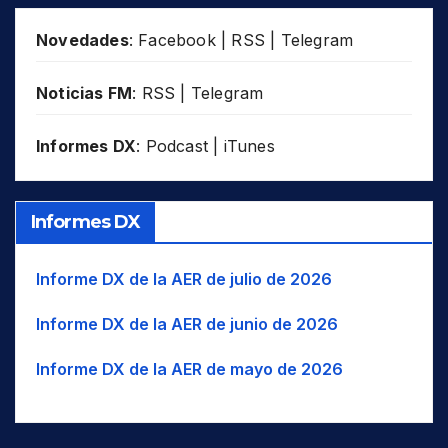
THA
POL
BAG
Bagri
SSW
SSO
TJK
ROU
Novedades
:
Facebook
|
RSS
|
Telegram
BHN
Bahnar
SW
SO
TUR
RUS
BAI
Bai
Tib
Tíbet
UAE
Noticias FM
:
RSS
|
Telegram
SDN
BAJ
Bajau
W..
O..
USA
SLM
Informes DX
:
Podcast
|
iTunes
BAL
Balinese
WIO
UZB
Océano Índico occidental
SWZ
VUT
BLK
Balkan Romani
WNA
NO América
THA
BK
Balkarian
WNW
O-NO
TJK
Informes DX
BLT
Balti
WSW
O-SO
TUR
BC
Baluchi
UAE
Informe DX de la AER de julio de 2026
USA
BM
Bambara/Bamanankan
Informe DX de la AER de junio de 2026
UZB
BNG
Bangala / Mbangala
VUT
Informe DX de la AER de mayo de 2026
BNI
Baniua/Baniwa
BAN
Banjar/Banjarese
Banjari / Banjara / Gormati /
BNJ