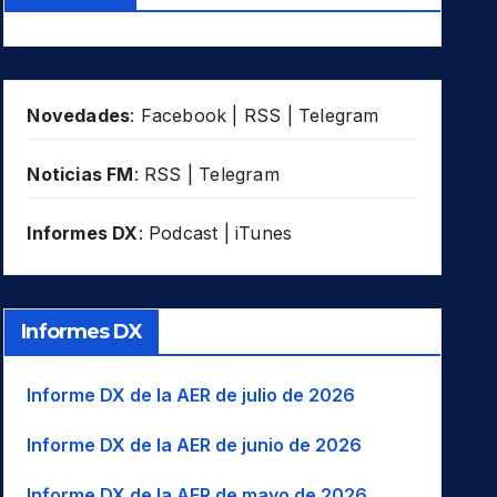
Novedades
:
Facebook
|
RSS
|
Telegram
Noticias FM
:
RSS
|
Telegram
Informes DX
:
Podcast
|
iTunes
Informes DX
Informe DX de la AER de julio de 2026
Informe DX de la AER de junio de 2026
Informe DX de la AER de mayo de 2026