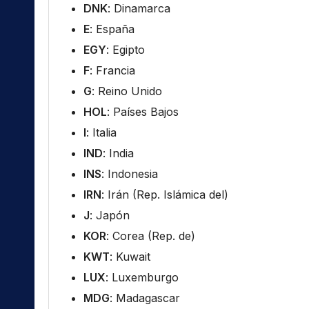
DNK
: Dinamarca
E
: España
EGY
: Egipto
F
: Francia
G
: Reino Unido
HOL
: Países Bajos
I
: Italia
IND
: India
INS
: Indonesia
IRN
: Irán (Rep. Islámica del)
J
: Japón
KOR
: Corea (Rep. de)
KWT
: Kuwait
LUX
: Luxemburgo
MDG
: Madagascar