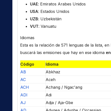
UAE
: Emiratos Arabes Unidos
USA
: Estados Unidos
UZB
: Uzbekistán
VUT
: Vanuatu
Idiomas
Esta es la relación de 571 lenguas de la lista, e
buscará las emisiones que hay en ese idioma
en
Código
Idioma
AB
Abkhaz
AC
Aceh
ACH
Achang / Ngac'ang
ADI
Adi
AJ
Adja / Aja-Gbe
AD
Adygea / Adyghe / Circassian