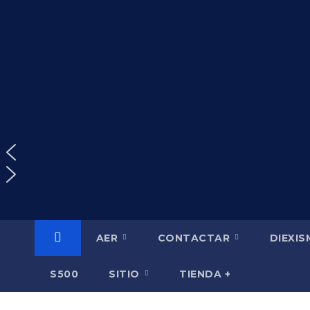
Saltar
al
contenido
AER
CONTACTAR
DIEXI
S500
SITIO
TIENDA +