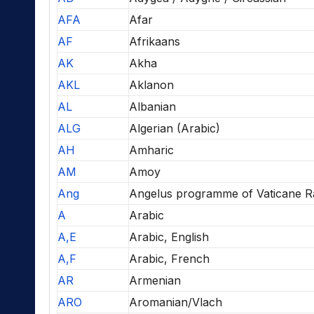
AFA
Afar
AF
Afrikaans
AK
Akha
AKL
Aklanon
AL
Albanian
ALG
Algerian (Arabic)
AH
Amharic
AM
Amoy
Ang
Angelus programme of Vaticane R
A
Arabic
A,E
Arabic, English
A,F
Arabic, French
AR
Armenian
ARO
Aromanian/Vlach