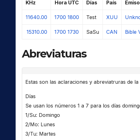
KHz
Hora UTC
Días
País
Emiso
11640.00
1700
1800
Test
XUU
Unkno
15310.00
1700
1730
SaSu
CAN
Bible 
Abreviaturas
Estas son las aclaraciones y abreviatruras de la l
Días
Se usan los números 1 a 7 para los días domingo 
1/Su: Domingo
2/Mo: Lunes
3/Tu: Martes