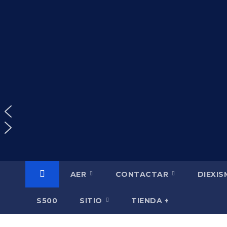
Saltar
al
contenido
AER
CONTACTAR
DIEXI
S500
SITIO
TIENDA +