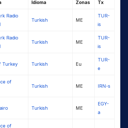
a
Idioma
Zonas
Tx
rk Radio
TUR-
Turkish
ME
l
is
rk Radio
TUR-
Turkish
ME
l
is
TUR-
f Turkey
Turkish
Eu
e
ice of
Turkish
ME
IRN-s
EGY-
airo
Turkish
ME
a
ice of