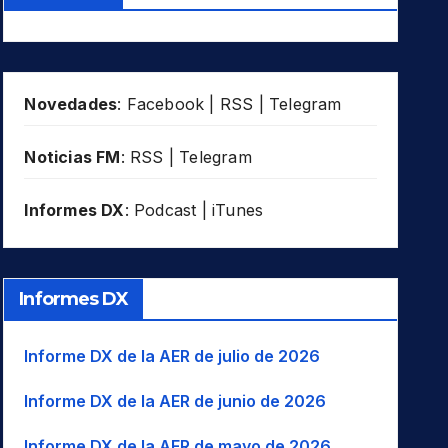
Novedades
:
Facebook
|
RSS
|
Telegram
Noticias FM
:
RSS
|
Telegram
Informes DX
:
Podcast
|
iTunes
Informes DX
Informe DX de la AER de julio de 2026
Informe DX de la AER de junio de 2026
Informe DX de la AER de mayo de 2026