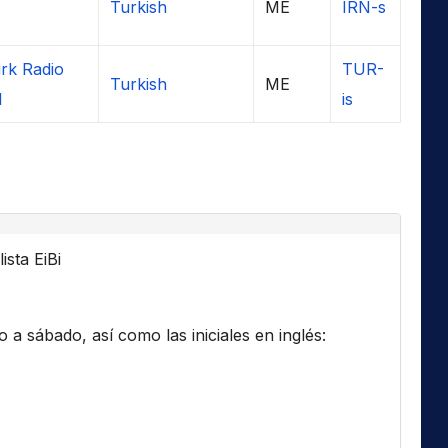
Turkish
ME
IRN-s
rk Radio
TUR-
Turkish
ME
l
is
ista EiBi
a sábado, así como las iniciales en inglés: