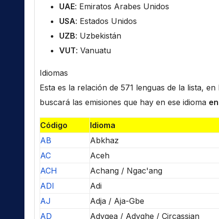
UAE
: Emiratos Arabes Unidos
USA
: Estados Unidos
UZB
: Uzbekistán
VUT
: Vanuatu
Idiomas
Esta es la relación de 571 lenguas de la lista, e
buscará las emisiones que hay en ese idioma
en
Código
Idioma
AB
Abkhaz
AC
Aceh
ACH
Achang / Ngac'ang
ADI
Adi
AJ
Adja / Aja-Gbe
AD
Adygea / Adyghe / Circassian