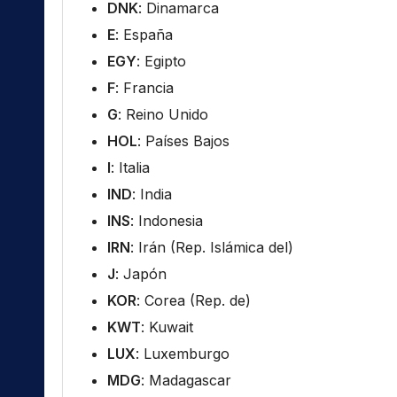
DNK
: Dinamarca
E
: España
EGY
: Egipto
F
: Francia
G
: Reino Unido
HOL
: Países Bajos
I
: Italia
IND
: India
INS
: Indonesia
IRN
: Irán (Rep. Islámica del)
J
: Japón
KOR
: Corea (Rep. de)
KWT
: Kuwait
LUX
: Luxemburgo
MDG
: Madagascar