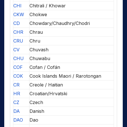
CHI
Chitrali / Khowar
CKW
Chokwe
CD
Chowdary/Chaudhry/Chodri
CHR
Chrau
CRU
Chru
CV
Chuvash
CHU
Chuwabu
COF
Cofan / Cofán
COK
Cook Islands Maori / Rarotongan
CR
Creole / Haitian
HR
Croatian/Hrvatski
CZ
Czech
DA
Danish
DAO
Dao