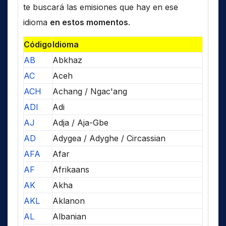
te buscará las emisiones que hay en ese
idioma
en estos momentos
.
Código
Idioma
AB
Abkhaz
AC
Aceh
ACH
Achang / Ngac'ang
ADI
Adi
AJ
Adja / Aja-Gbe
AD
Adygea / Adyghe / Circassian
AFA
Afar
AF
Afrikaans
AK
Akha
AKL
Aklanon
AL
Albanian