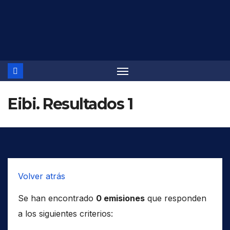
Saltar
al
contenido
Eibi. Resultados 1
Volver atrás
Se han encontrado
0 emisiones
que responden
a los siguientes criterios: