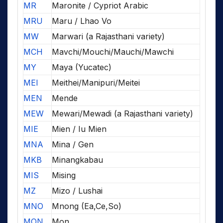
MR
Maronite / Cypriot Arabic
MRU
Maru / Lhao Vo
MW
Marwari (a Rajasthani variety)
MCH
Mavchi/Mouchi/Mauchi/Mawchi
MY
Maya (Yucatec)
MEI
Meithei/Manipuri/Meitei
MEN
Mende
MEW
Mewari/Mewadi (a Rajasthani variety)
MIE
Mien / Iu Mien
MNA
Mina / Gen
MKB
Minangkabau
MIS
Mising
MZ
Mizo / Lushai
MNO
Mnong (Ea,Ce,So)
MON
Mon