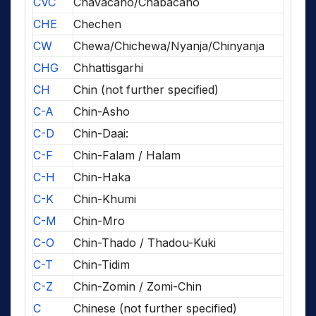
CVC
Chavacano/Chabacano
CHE
Chechen
CW
Chewa/Chichewa/Nyanja/Chinyanja
CHG
Chhattisgarhi
CH
Chin (not further specified)
C-A
Chin-Asho
C-D
Chin-Daai:
C-F
Chin-Falam / Halam
C-H
Chin-Haka
C-K
Chin-Khumi
C-M
Chin-Mro
C-O
Chin-Thado / Thadou-Kuki
C-T
Chin-Tidim
C-Z
Chin-Zomin / Zomi-Chin
C
Chinese (not further specified)