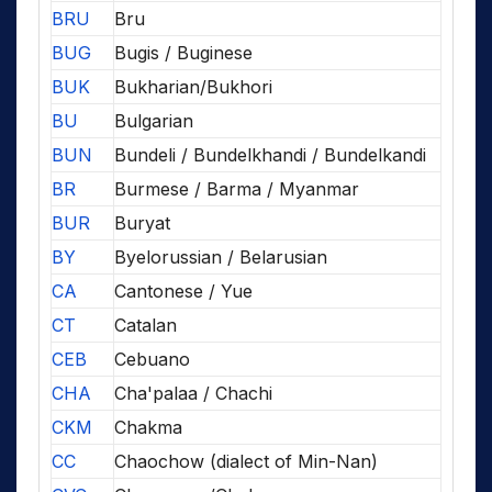
BRU
Bru
BUG
Bugis / Buginese
BUK
Bukharian/Bukhori
BU
Bulgarian
BUN
Bundeli / Bundelkhandi / Bundelkandi
BR
Burmese / Barma / Myanmar
BUR
Buryat
BY
Byelorussian / Belarusian
CA
Cantonese / Yue
CT
Catalan
CEB
Cebuano
CHA
Cha'palaa / Chachi
CKM
Chakma
CC
Chaochow (dialect of Min-Nan)