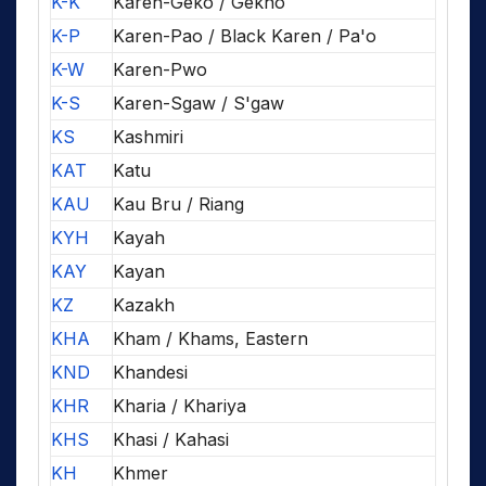
K-K
Karen-Geko / Gekho
K-P
Karen-Pao / Black Karen / Pa'o
K-W
Karen-Pwo
K-S
Karen-Sgaw / S'gaw
KS
Kashmiri
KAT
Katu
KAU
Kau Bru / Riang
KYH
Kayah
KAY
Kayan
KZ
Kazakh
KHA
Kham / Khams, Eastern
KND
Khandesi
KHR
Kharia / Khariya
KHS
Khasi / Kahasi
KH
Khmer