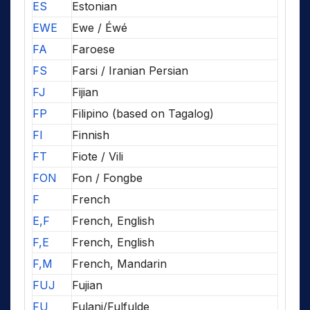
ES
Estonian
EWE
Ewe / Éwé
FA
Faroese
FS
Farsi / Iranian Persian
FJ
Fijian
FP
Filipino (based on Tagalog)
FI
Finnish
FT
Fiote / Vili
FON
Fon / Fongbe
F
French
E,F
French, English
F,E
French, English
F,M
French, Mandarin
FUJ
Fujian
FU
Fulani/Fulfulde