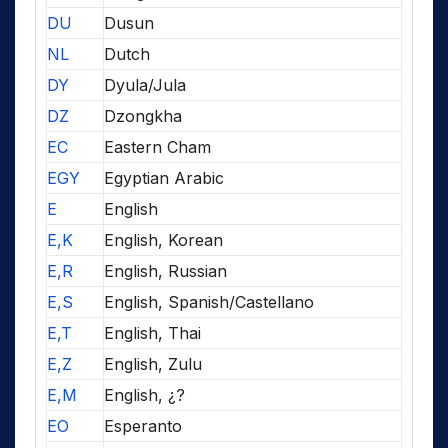
DU
Dusun
NL
Dutch
DY
Dyula/Jula
DZ
Dzongkha
EC
Eastern Cham
EGY
Egyptian Arabic
E
English
E,K
English, Korean
E,R
English, Russian
E,S
English, Spanish/Castellano
E,T
English, Thai
E,Z
English, Zulu
E,M
English, ¿?
EO
Esperanto