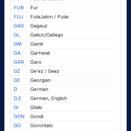
FUR
Fur
FUJ
FutaJalon / Pular
GAG
Gagauz
GL
Galicic/Gallego
GM
Gamit
GA
Garhwali
GAR
Garo
GZ
Ge'ez / Geez
GE
Georgian
D
German
D,E
German, English
GI
Gilaki
GON
Gondi
GO
Gorontalo