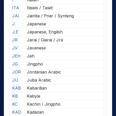
ITA
Itawis / Tawit
JAI
Jaintia / Pnar / Synteng
J
Japanese
J,E
Japanese, English
JR
Jarai / Giarai / Jra
JV
Javanese
JEH
Jeh
JG
Jingpho
JOR
Jordanian Arabic
JU
Juba Arabic
KAB
Kabardian
KB
Kabyle
KC
Kachin / Jingpho
KAD
Kadazan