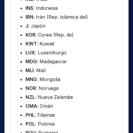
INS
: Indonesia
IRN
: Irán (Rep. Islámica del)
J
: Japón
KOR
: Corea (Rep. de)
KWT
: Kuwait
LUX
: Luxemburgo
MDG
: Madagascar
MLI
: Malí
MNG
: Mongolia
NOR
: Noruega
NZL
: Nueva Zelandia
OMA
: Omán
PHL
: Filipinas
POL
: Polonia
ROU
: Rumania