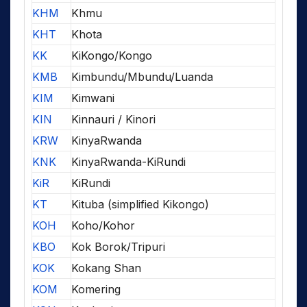
KHM
Khmu
KHT
Khota
KK
KiKongo/Kongo
KMB
Kimbundu/Mbundu/Luanda
KIM
Kimwani
KIN
Kinnauri / Kinori
KRW
KinyaRwanda
KNK
KinyaRwanda-KiRundi
KiR
KiRundi
KT
Kituba (simplified Kikongo)
KOH
Koho/Kohor
KBO
Kok Borok/Tripuri
KOK
Kokang Shan
KOM
Komering