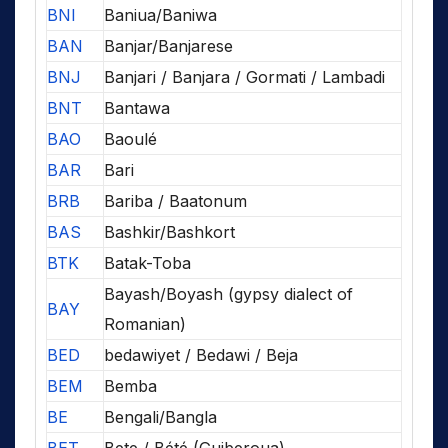
BNI
Baniua/Baniwa
BAN
Banjar/Banjarese
BNJ
Banjari / Banjara / Gormati / Lambadi
BNT
Bantawa
BAO
Baoulé
BAR
Bari
BRB
Bariba / Baatonum
BAS
Bashkir/Bashkort
BTK
Batak-Toba
Bayash/Boyash (gypsy dialect of
BAY
Romanian)
BED
bedawiyet / Bedawi / Beja
BEM
Bemba
BE
Bengali/Bangla
BET
Bete / Bété (Guiberoua)