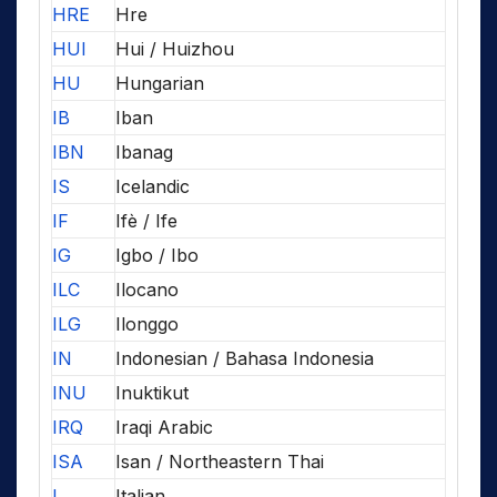
HRE
Hre
HUI
Hui / Huizhou
HU
Hungarian
IB
Iban
IBN
Ibanag
IS
Icelandic
IF
Ifè / Ife
IG
Igbo / Ibo
ILC
Ilocano
ILG
Ilonggo
IN
Indonesian / Bahasa Indonesia
INU
Inuktikut
IRQ
Iraqi Arabic
ISA
Isan / Northeastern Thai
I
Italian