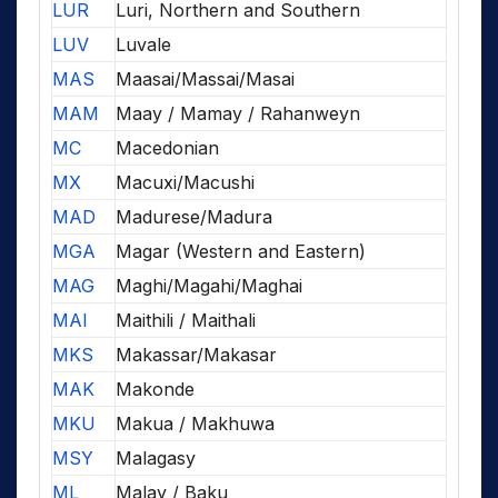
LUR
Luri, Northern and Southern
LUV
Luvale
MAS
Maasai/Massai/Masai
MAM
Maay / Mamay / Rahanweyn
MC
Macedonian
MX
Macuxi/Macushi
MAD
Madurese/Madura
MGA
Magar (Western and Eastern)
MAG
Maghi/Magahi/Maghai
MAI
Maithili / Maithali
MKS
Makassar/Makasar
MAK
Makonde
MKU
Makua / Makhuwa
MSY
Malagasy
ML
Malay / Baku