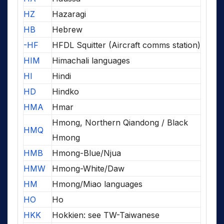
HZ
Hazaragi
HB
Hebrew
-HF
HFDL Squitter (Aircraft comms station)
HIM
Himachali languages
HI
Hindi
HD
Hindko
HMA
Hmar
Hmong, Northern Qiandong / Black
HMQ
Hmong
HMB
Hmong-Blue/Njua
HMW
Hmong-White/Daw
HM
Hmong/Miao languages
HO
Ho
HKK
Hokkien: see TW-Taiwanese