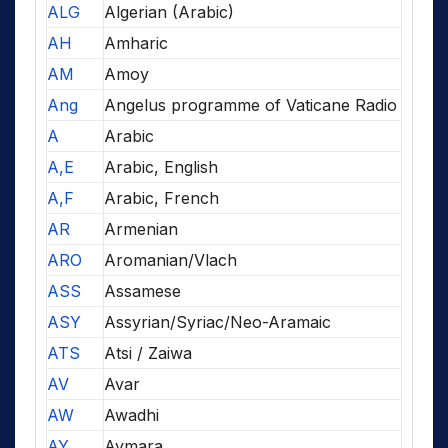
ALG
Algerian (Arabic)
AH
Amharic
AM
Amoy
Ang
Angelus programme of Vaticane Radio
A
Arabic
A,E
Arabic, English
A,F
Arabic, French
AR
Armenian
ARO
Aromanian/Vlach
ASS
Assamese
ASY
Assyrian/Syriac/Neo-Aramaic
ATS
Atsi / Zaiwa
AV
Avar
AW
Awadhi
AY
Aymara