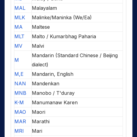
MAL
Malayalam
MLK
Malinke/Maninka (We/Ea)
MA
Maltese
MLT
Malto / Kumarbhag Paharia
MV
Malvi
Mandarin (Standard Chinese / Beijing
M
dialect)
M,E
Mandarin, English
NAN
Mandenkan
MNB
Manobo / T'duray
K-M
Manumanaw Karen
MAO
Maori
MAR
Marathi
MRI
Mari