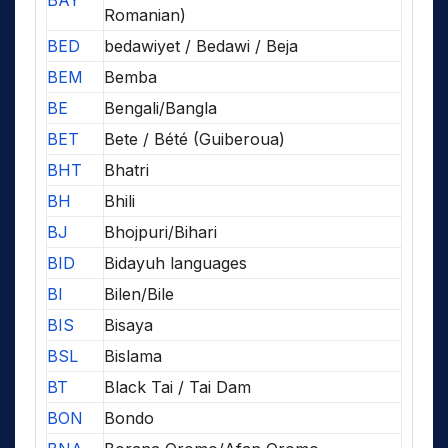
BAY
Romanian)
BED
bedawiyet / Bedawi / Beja
BEM
Bemba
BE
Bengali/Bangla
BET
Bete / Bété (Guiberoua)
BHT
Bhatri
BH
Bhili
BJ
Bhojpuri/Bihari
BID
Bidayuh languages
BI
Bilen/Bile
BIS
Bisaya
BSL
Bislama
BT
Black Tai / Tai Dam
BON
Bondo