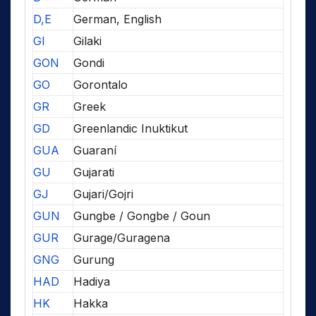
D,E
German, English
GI
Gilaki
GON
Gondi
GO
Gorontalo
GR
Greek
GD
Greenlandic Inuktikut
GUA
Guaraní
GU
Gujarati
GJ
Gujari/Gojri
GUN
Gungbe / Gongbe / Goun
GUR
Gurage/Guragena
GNG
Gurung
HAD
Hadiya
HK
Hakka