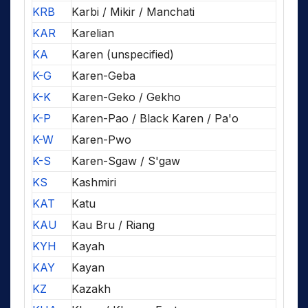
KRB
Karbi / Mikir / Manchati
KAR
Karelian
KA
Karen (unspecified)
K-G
Karen-Geba
K-K
Karen-Geko / Gekho
K-P
Karen-Pao / Black Karen / Pa'o
K-W
Karen-Pwo
K-S
Karen-Sgaw / S'gaw
KS
Kashmiri
KAT
Katu
KAU
Kau Bru / Riang
KYH
Kayah
KAY
Kayan
KZ
Kazakh