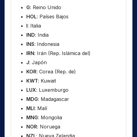
G
: Reino Unido
HOL
: Países Bajos
I
: Italia
IND
: India
INS
: Indonesia
IRN
: Irán (Rep. Islámica del)
J
: Japón
KOR
: Corea (Rep. de)
KWT
: Kuwait
LUX
: Luxemburgo
MDG
: Madagascar
MLI
: Malí
MNG
: Mongolia
NOR
: Noruega
NZL
: Nueva Zelandia