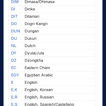
DIM
Dimasa/Dhimasa
DI
Dinka
DIT
Ditamari
DO
Dogri-Kangri
DUN
Dungan
DU
Dusun
NL
Dutch
DY
Dyula/Jula
DZ
Dzongkha
EC
Eastern Cham
EGY
Egyptian Arabic
E
English
E,K
English, Korean
E,R
English, Russian
E,S
English, Spanish/Castellano