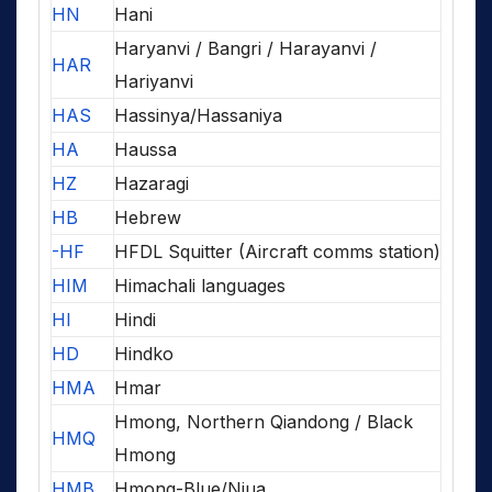
HN
Hani
Haryanvi / Bangri / Harayanvi /
HAR
Hariyanvi
HAS
Hassinya/Hassaniya
HA
Haussa
HZ
Hazaragi
HB
Hebrew
-HF
HFDL Squitter (Aircraft comms station)
HIM
Himachali languages
HI
Hindi
HD
Hindko
HMA
Hmar
Hmong, Northern Qiandong / Black
HMQ
Hmong
HMB
Hmong-Blue/Njua