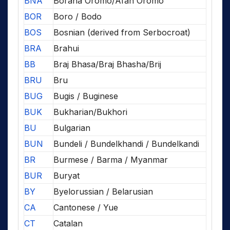
BNA
Borana Oromo/Afan Oromo
BOR
Boro / Bodo
BOS
Bosnian (derived from Serbocroat)
BRA
Brahui
BB
Braj Bhasa/Braj Bhasha/Brij
BRU
Bru
BUG
Bugis / Buginese
BUK
Bukharian/Bukhori
BU
Bulgarian
BUN
Bundeli / Bundelkhandi / Bundelkandi
BR
Burmese / Barma / Myanmar
BUR
Buryat
BY
Byelorussian / Belarusian
CA
Cantonese / Yue
CT
Catalan