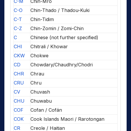
C-M
Chin-Mro
C-O
Chin-Thado / Thadou-Kuki
C-T
Chin-Tidim
C-Z
Chin-Zomin / Zomi-Chin
C
Chinese (not further specified)
CHI
Chitrali / Khowar
CKW
Chokwe
CD
Chowdary/Chaudhry/Chodri
CHR
Chrau
CRU
Chru
CV
Chuvash
CHU
Chuwabu
COF
Cofan / Cofán
COK
Cook Islands Maori / Rarotongan
CR
Creole / Haitian