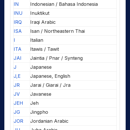
IN
Indonesian / Bahasa Indonesia
INU
Inuktikut
IRQ
Iraqi Arabic
ISA
Isan / Northeastern Thai
I
Italian
ITA
Itawis / Tawit
JAI
Jaintia / Pnar / Synteng
J
Japanese
J,E
Japanese, English
JR
Jarai / Giarai / Jra
JV
Javanese
JEH
Jeh
JG
Jingpho
JOR
Jordanian Arabic