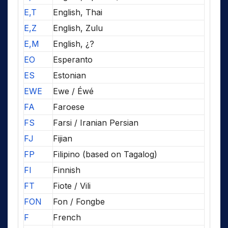
E,T
English, Thai
E,Z
English, Zulu
E,M
English, ¿?
EO
Esperanto
ES
Estonian
EWE
Ewe / Éwé
FA
Faroese
FS
Farsi / Iranian Persian
FJ
Fijian
FP
Filipino (based on Tagalog)
FI
Finnish
FT
Fiote / Vili
FON
Fon / Fongbe
F
French