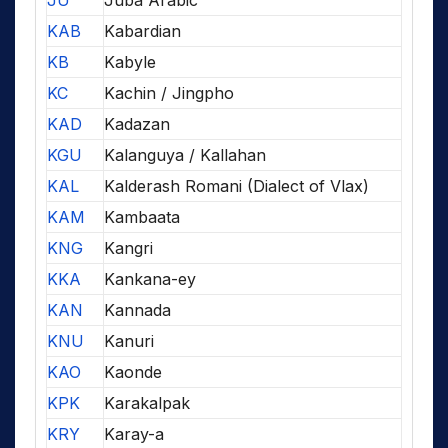
JU
Juba Arabic
KAB
Kabardian
KB
Kabyle
KC
Kachin / Jingpho
KAD
Kadazan
KGU
Kalanguya / Kallahan
KAL
Kalderash Romani (Dialect of Vlax)
KAM
Kambaata
KNG
Kangri
KKA
Kankana-ey
KAN
Kannada
KNU
Kanuri
KAO
Kaonde
KPK
Karakalpak
KRY
Karay-a