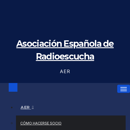
Saltar
al
contenido
Asociación Española de
Radioescucha
AER
AER
CÓMO HACERSE SOCIO