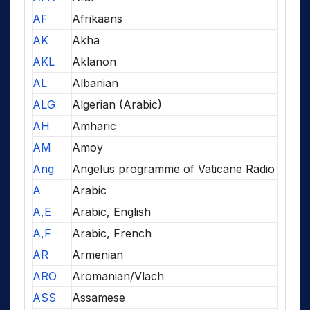
AF
Afrikaans
AK
Akha
AKL
Aklanon
AL
Albanian
ALG
Algerian (Arabic)
AH
Amharic
AM
Amoy
Ang
Angelus programme of Vaticane Radio
A
Arabic
A,E
Arabic, English
A,F
Arabic, French
AR
Armenian
ARO
Aromanian/Vlach
ASS
Assamese