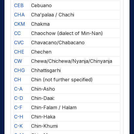
CEB
Cebuano
CHA
Cha'palaa / Chachi
CKM
Chakma
CC
Chaochow (dialect of Min-Nan)
CVC
Chavacano/Chabacano
CHE
Chechen
CW
Chewa/Chichewa/Nyanja/Chinyanja
CHG
Chhattisgarhi
CH
Chin (not further specified)
C-A
Chin-Asho
C-D
Chin-Daai:
C-F
Chin-Falam / Halam
C-H
Chin-Haka
C-K
Chin-Khumi