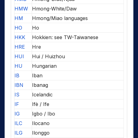
HMW
Hmong-White/Daw
HM
Hmong/Miao languages
HO
Ho
HKK
Hokkien: see TW-Taiwanese
HRE
Hre
HUI
Hui / Huizhou
HU
Hungarian
IB
Iban
IBN
Ibanag
IS
Icelandic
IF
Ifè / Ife
IG
Igbo / Ibo
ILC
Ilocano
ILG
Ilonggo