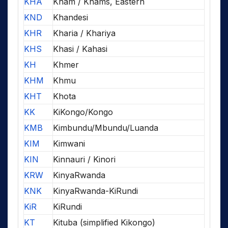
KHA
Kham / Khams, Eastern
KND
Khandesi
KHR
Kharia / Khariya
KHS
Khasi / Kahasi
KH
Khmer
KHM
Khmu
KHT
Khota
KK
KiKongo/Kongo
KMB
Kimbundu/Mbundu/Luanda
KIM
Kimwani
KIN
Kinnauri / Kinori
KRW
KinyaRwanda
KNK
KinyaRwanda-KiRundi
KiR
KiRundi
KT
Kituba (simplified Kikongo)