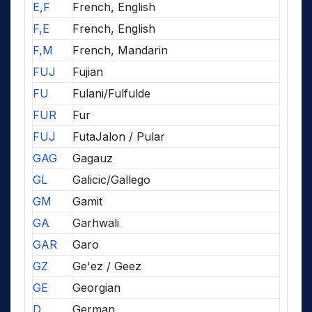
E,F
French, English
F,E
French, English
F,M
French, Mandarin
FUJ
Fujian
FU
Fulani/Fulfulde
FUR
Fur
FUJ
FutaJalon / Pular
GAG
Gagauz
GL
Galicic/Gallego
GM
Gamit
GA
Garhwali
GAR
Garo
GZ
Ge'ez / Geez
GE
Georgian
D
German