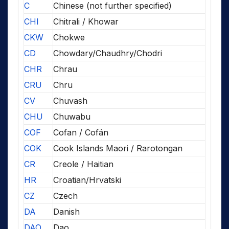
C
Chinese (not further specified)
CHI
Chitrali / Khowar
CKW
Chokwe
CD
Chowdary/Chaudhry/Chodri
CHR
Chrau
CRU
Chru
CV
Chuvash
CHU
Chuwabu
COF
Cofan / Cofán
COK
Cook Islands Maori / Rarotongan
CR
Creole / Haitian
HR
Croatian/Hrvatski
CZ
Czech
DA
Danish
DAO
Dao