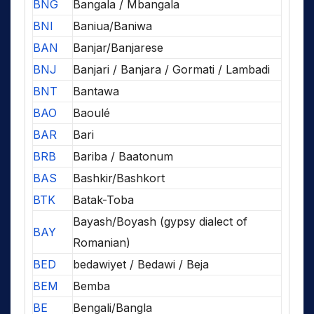
BNG
Bangala / Mbangala
BNI
Baniua/Baniwa
BAN
Banjar/Banjarese
BNJ
Banjari / Banjara / Gormati / Lambadi
BNT
Bantawa
BAO
Baoulé
BAR
Bari
BRB
Bariba / Baatonum
BAS
Bashkir/Bashkort
BTK
Batak-Toba
Bayash/Boyash (gypsy dialect of
BAY
Romanian)
BED
bedawiyet / Bedawi / Beja
BEM
Bemba
BE
Bengali/Bangla