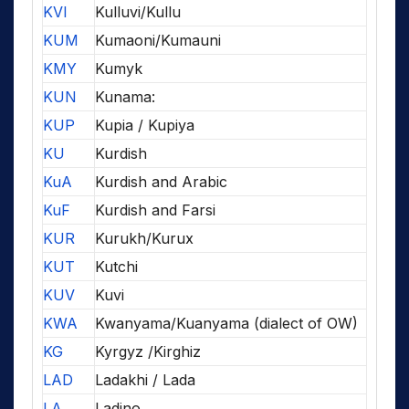
KVI
Kulluvi/Kullu
KUM
Kumaoni/Kumauni
KMY
Kumyk
KUN
Kunama:
KUP
Kupia / Kupiya
KU
Kurdish
KuA
Kurdish and Arabic
KuF
Kurdish and Farsi
KUR
Kurukh/Kurux
KUT
Kutchi
KUV
Kuvi
KWA
Kwanyama/Kuanyama (dialect of OW)
KG
Kyrgyz /Kirghiz
LAD
Ladakhi / Lada
LA
Ladino