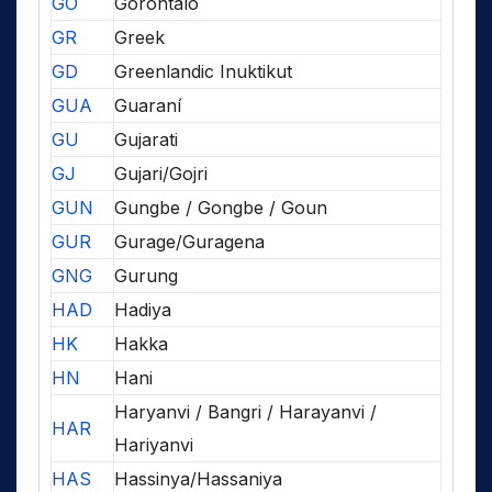
GO
Gorontalo
GR
Greek
GD
Greenlandic Inuktikut
GUA
Guaraní
GU
Gujarati
GJ
Gujari/Gojri
GUN
Gungbe / Gongbe / Goun
GUR
Gurage/Guragena
GNG
Gurung
HAD
Hadiya
HK
Hakka
HN
Hani
Haryanvi / Bangri / Harayanvi /
HAR
Hariyanvi
HAS
Hassinya/Hassaniya