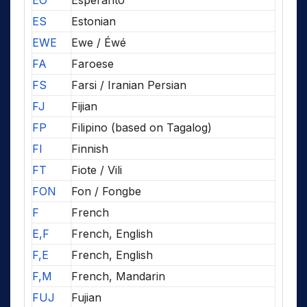
EO
Esperanto
ES
Estonian
EWE
Ewe / Éwé
FA
Faroese
FS
Farsi / Iranian Persian
FJ
Fijian
FP
Filipino (based on Tagalog)
FI
Finnish
FT
Fiote / Vili
FON
Fon / Fongbe
F
French
E,F
French, English
F,E
French, English
F,M
French, Mandarin
FUJ
Fujian