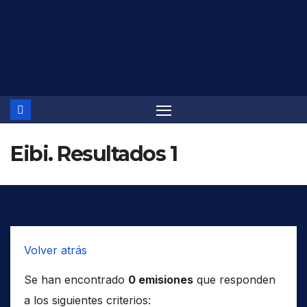
Saltar
al
contenido
Eibi. Resultados 1
Volver atrás
Se han encontrado
0 emisiones
que responden
a los siguientes criterios: