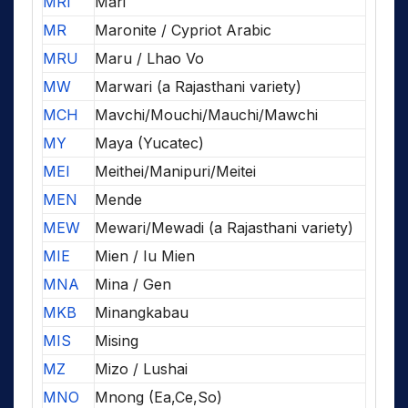
MRI
Mari
MR
Maronite / Cypriot Arabic
MRU
Maru / Lhao Vo
MW
Marwari (a Rajasthani variety)
MCH
Mavchi/Mouchi/Mauchi/Mawchi
MY
Maya (Yucatec)
MEI
Meithei/Manipuri/Meitei
MEN
Mende
MEW
Mewari/Mewadi (a Rajasthani variety)
MIE
Mien / Iu Mien
MNA
Mina / Gen
MKB
Minangkabau
MIS
Mising
MZ
Mizo / Lushai
MNO
Mnong (Ea,Ce,So)