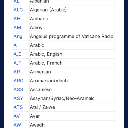
AL
Albanian
ALG
Algerian (Arabic)
AH
Amharic
AM
Amoy
Ang
Angelus programme of Vaticane Radio
A
Arabic
A,E
Arabic, English
A,F
Arabic, French
AR
Armenian
ARO
Aromanian/Vlach
ASS
Assamese
ASY
Assyrian/Syriac/Neo-Aramaic
ATS
Atsi / Zaiwa
AV
Avar
AW
Awadhi