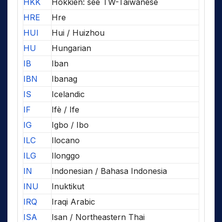
HKK
Hokkien: see TW-Taiwanese
HRE
Hre
HUI
Hui / Huizhou
HU
Hungarian
IB
Iban
IBN
Ibanag
IS
Icelandic
IF
Ifè / Ife
IG
Igbo / Ibo
ILC
Ilocano
ILG
Ilonggo
IN
Indonesian / Bahasa Indonesia
INU
Inuktikut
IRQ
Iraqi Arabic
ISA
Isan / Northeastern Thai