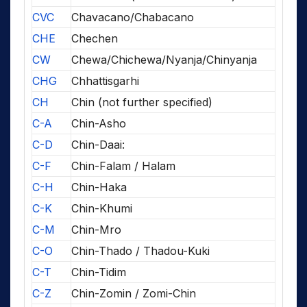
CVC
Chavacano/Chabacano
CHE
Chechen
CW
Chewa/Chichewa/Nyanja/Chinyanja
CHG
Chhattisgarhi
CH
Chin (not further specified)
C-A
Chin-Asho
C-D
Chin-Daai:
C-F
Chin-Falam / Halam
C-H
Chin-Haka
C-K
Chin-Khumi
C-M
Chin-Mro
C-O
Chin-Thado / Thadou-Kuki
C-T
Chin-Tidim
C-Z
Chin-Zomin / Zomi-Chin