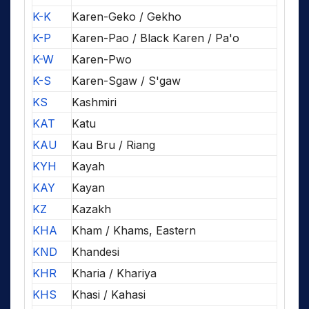
K-K
Karen-Geko / Gekho
K-P
Karen-Pao / Black Karen / Pa'o
K-W
Karen-Pwo
K-S
Karen-Sgaw / S'gaw
KS
Kashmiri
KAT
Katu
KAU
Kau Bru / Riang
KYH
Kayah
KAY
Kayan
KZ
Kazakh
KHA
Kham / Khams, Eastern
KND
Khandesi
KHR
Kharia / Khariya
KHS
Khasi / Kahasi