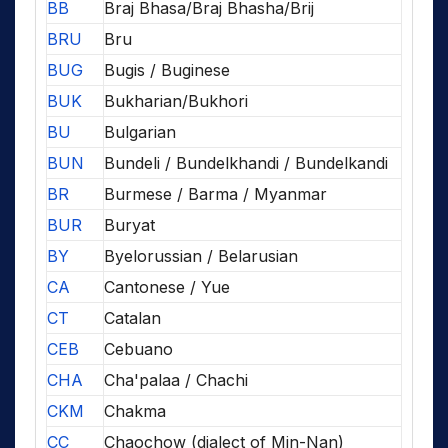
BB
Braj Bhasa/Braj Bhasha/Brij
BRU
Bru
BUG
Bugis / Buginese
BUK
Bukharian/Bukhori
BU
Bulgarian
BUN
Bundeli / Bundelkhandi / Bundelkandi
BR
Burmese / Barma / Myanmar
BUR
Buryat
BY
Byelorussian / Belarusian
CA
Cantonese / Yue
CT
Catalan
CEB
Cebuano
CHA
Cha'palaa / Chachi
CKM
Chakma
CC
Chaochow (dialect of Min-Nan)