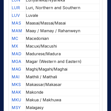
LUN
Lunyaneka/Nyaneka
LUR
Luri, Northern and Southern
LUV
Luvale
MAS
Maasai/Massai/Masai
MAM
Maay / Mamay / Rahanweyn
MC
Macedonian
MX
Macuxi/Macushi
MAD
Madurese/Madura
MGA
Magar (Western and Eastern)
MAG
Maghi/Magahi/Maghai
MAI
Maithili / Maithali
MKS
Makassar/Makasar
MAK
Makonde
MKU
Makua / Makhuwa
MSY
Malagasy