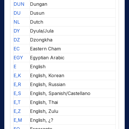
DUN
Dungan
DU
Dusun
NL
Dutch
DY
Dyula/Jula
DZ
Dzongkha
EC
Eastern Cham
EGY
Egyptian Arabic
E
English
E,K
English, Korean
E,R
English, Russian
E,S
English, Spanish/Castellano
E,T
English, Thai
E,Z
English, Zulu
E,M
English, ¿?