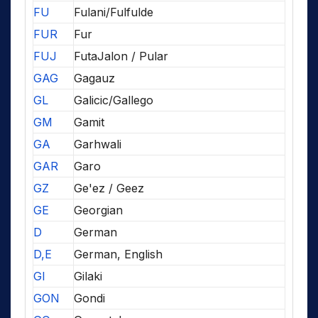
FU
Fulani/Fulfulde
FUR
Fur
FUJ
FutaJalon / Pular
GAG
Gagauz
GL
Galicic/Gallego
GM
Gamit
GA
Garhwali
GAR
Garo
GZ
Ge'ez / Geez
GE
Georgian
D
German
D,E
German, English
GI
Gilaki
GON
Gondi