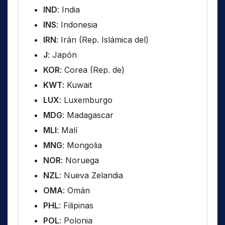
IND
: India
INS
: Indonesia
IRN
: Irán (Rep. Islámica del)
J
: Japón
KOR
: Corea (Rep. de)
KWT
: Kuwait
LUX
: Luxemburgo
MDG
: Madagascar
MLI
: Malí
MNG
: Mongolia
NOR
: Noruega
NZL
: Nueva Zelandia
OMA
: Omán
PHL
: Filipinas
POL
: Polonia