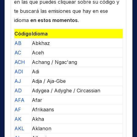
en las que puedes cliquear sobre su código y
te buscará las emisiones que hay en ese
idioma
en estos momentos
.
Código
Idioma
AB
Abkhaz
AC
Aceh
ACH
Achang / Ngac'ang
ADI
Adi
AJ
Adja / Aja-Gbe
AD
Adygea / Adyghe / Circassian
AFA
Afar
AF
Afrikaans
AK
Akha
AKL
Aklanon