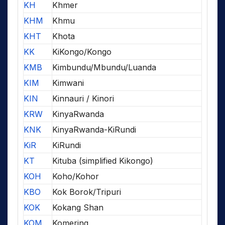
KH
Khmer
KHM
Khmu
KHT
Khota
KK
KiKongo/Kongo
KMB
Kimbundu/Mbundu/Luanda
KIM
Kimwani
KIN
Kinnauri / Kinori
KRW
KinyaRwanda
KNK
KinyaRwanda-KiRundi
KiR
KiRundi
KT
Kituba (simplified Kikongo)
KOH
Koho/Kohor
KBO
Kok Borok/Tripuri
KOK
Kokang Shan
KOM
Komering