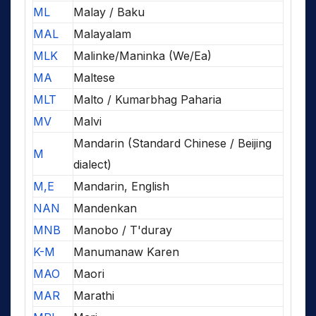
ML
Malay / Baku
MAL
Malayalam
MLK
Malinke/Maninka (We/Ea)
MA
Maltese
MLT
Malto / Kumarbhag Paharia
MV
Malvi
Mandarin (Standard Chinese / Beijing
M
dialect)
M,E
Mandarin, English
NAN
Mandenkan
MNB
Manobo / T'duray
K-M
Manumanaw Karen
MAO
Maori
MAR
Marathi