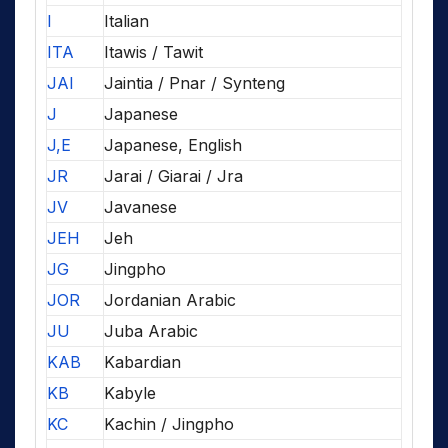
I
Italian
ITA
Itawis / Tawit
JAI
Jaintia / Pnar / Synteng
J
Japanese
J,E
Japanese, English
JR
Jarai / Giarai / Jra
JV
Javanese
JEH
Jeh
JG
Jingpho
JOR
Jordanian Arabic
JU
Juba Arabic
KAB
Kabardian
KB
Kabyle
KC
Kachin / Jingpho