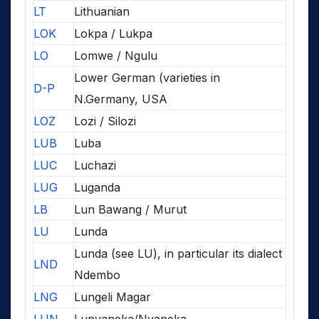
LT
Lithuanian
LOK
Lokpa / Lukpa
LO
Lomwe / Ngulu
Lower German (varieties in
D-P
N.Germany, USA
LOZ
Lozi / Silozi
LUB
Luba
LUC
Luchazi
LUG
Luganda
LB
Lun Bawang / Murut
LU
Lunda
Lunda (see LU), in particular its dialect
LND
Ndembo
LNG
Lungeli Magar