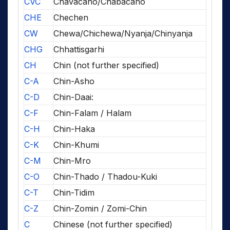
CVC
Chavacano/Chabacano
CHE
Chechen
CW
Chewa/Chichewa/Nyanja/Chinyanja
CHG
Chhattisgarhi
CH
Chin (not further specified)
C-A
Chin-Asho
C-D
Chin-Daai:
C-F
Chin-Falam / Halam
C-H
Chin-Haka
C-K
Chin-Khumi
C-M
Chin-Mro
C-O
Chin-Thado / Thadou-Kuki
C-T
Chin-Tidim
C-Z
Chin-Zomin / Zomi-Chin
C
Chinese (not further specified)