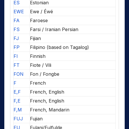
ES
Estonian
EWE
Ewe / Éwé
FA
Faroese
FS
Farsi / Iranian Persian
FJ
Fijian
FP
Filipino (based on Tagalog)
FI
Finnish
FT
Fiote / Vili
FON
Fon / Fongbe
F
French
E,F
French, English
F,E
French, English
F,M
French, Mandarin
FUJ
Fujian
FU
Fulani/Fulfulde