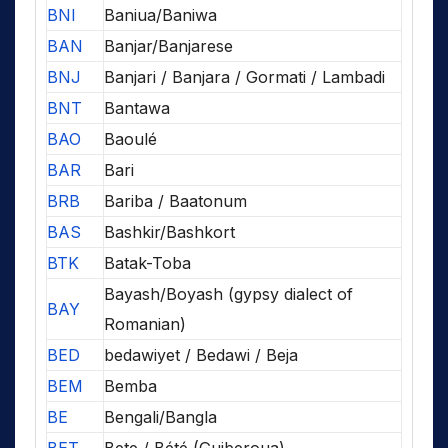
BNI
Baniua/Baniwa
BAN
Banjar/Banjarese
BNJ
Banjari / Banjara / Gormati / Lambadi
BNT
Bantawa
BAO
Baoulé
BAR
Bari
BRB
Bariba / Baatonum
BAS
Bashkir/Bashkort
BTK
Batak-Toba
Bayash/Boyash (gypsy dialect of
BAY
Romanian)
BED
bedawiyet / Bedawi / Beja
BEM
Bemba
BE
Bengali/Bangla
BET
Bete / Bété (Guiberoua)