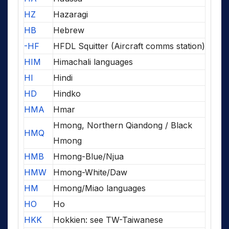
HZ
Hazaragi
HB
Hebrew
-HF
HFDL Squitter (Aircraft comms station)
HIM
Himachali languages
HI
Hindi
HD
Hindko
HMA
Hmar
Hmong, Northern Qiandong / Black
HMQ
Hmong
HMB
Hmong-Blue/Njua
HMW
Hmong-White/Daw
HM
Hmong/Miao languages
HO
Ho
HKK
Hokkien: see TW-Taiwanese