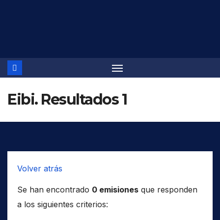
Saltar
al
contenido
Eibi. Resultados 1
Volver atrás
Se han encontrado
0 emisiones
que responden
a los siguientes criterios: