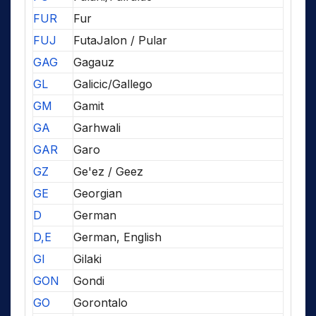
FUR
Fur
FUJ
FutaJalon / Pular
GAG
Gagauz
GL
Galicic/Gallego
GM
Gamit
GA
Garhwali
GAR
Garo
GZ
Ge'ez / Geez
GE
Georgian
D
German
D,E
German, English
GI
Gilaki
GON
Gondi
GO
Gorontalo