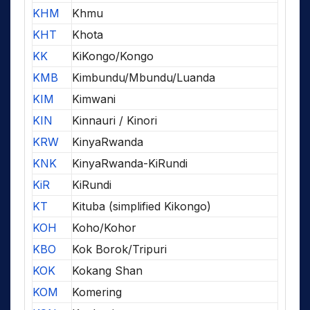
KHM
Khmu
KHT
Khota
KK
KiKongo/Kongo
KMB
Kimbundu/Mbundu/Luanda
KIM
Kimwani
KIN
Kinnauri / Kinori
KRW
KinyaRwanda
KNK
KinyaRwanda-KiRundi
KiR
KiRundi
KT
Kituba (simplified Kikongo)
KOH
Koho/Kohor
KBO
Kok Borok/Tripuri
KOK
Kokang Shan
KOM
Komering