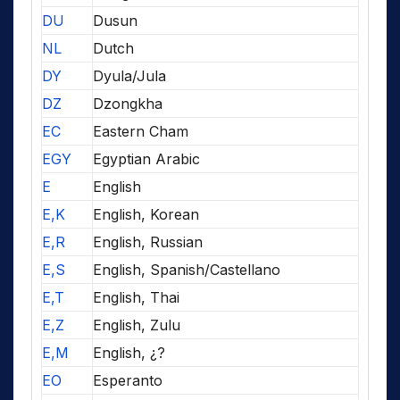
DU
Dusun
NL
Dutch
DY
Dyula/Jula
DZ
Dzongkha
EC
Eastern Cham
EGY
Egyptian Arabic
E
English
E,K
English, Korean
E,R
English, Russian
E,S
English, Spanish/Castellano
E,T
English, Thai
E,Z
English, Zulu
E,M
English, ¿?
EO
Esperanto