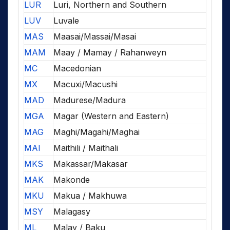
LUR
Luri, Northern and Southern
LUV
Luvale
MAS
Maasai/Massai/Masai
MAM
Maay / Mamay / Rahanweyn
MC
Macedonian
MX
Macuxi/Macushi
MAD
Madurese/Madura
MGA
Magar (Western and Eastern)
MAG
Maghi/Magahi/Maghai
MAI
Maithili / Maithali
MKS
Makassar/Makasar
MAK
Makonde
MKU
Makua / Makhuwa
MSY
Malagasy
ML
Malay / Baku