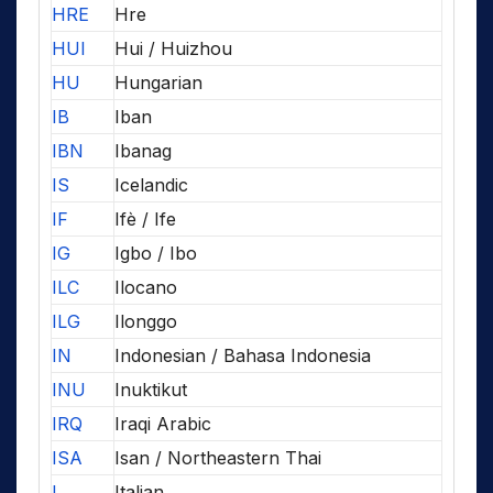
HRE
Hre
HUI
Hui / Huizhou
HU
Hungarian
IB
Iban
IBN
Ibanag
IS
Icelandic
IF
Ifè / Ife
IG
Igbo / Ibo
ILC
Ilocano
ILG
Ilonggo
IN
Indonesian / Bahasa Indonesia
INU
Inuktikut
IRQ
Iraqi Arabic
ISA
Isan / Northeastern Thai
I
Italian