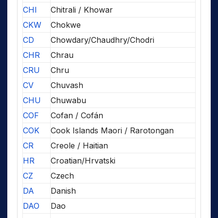
CHI
Chitrali / Khowar
CKW
Chokwe
CD
Chowdary/Chaudhry/Chodri
CHR
Chrau
CRU
Chru
CV
Chuvash
CHU
Chuwabu
COF
Cofan / Cofán
COK
Cook Islands Maori / Rarotongan
CR
Creole / Haitian
HR
Croatian/Hrvatski
CZ
Czech
DA
Danish
DAO
Dao