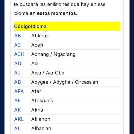
te buscará las emisiones que hay en ese
idioma
en estos momentos
.
Código
Idioma
AB
Abkhaz
AC
Aceh
ACH
Achang / Ngac'ang
ADI
Adi
AJ
Adja / Aja-Gbe
AD
Adygea / Adyghe / Circassian
AFA
Afar
AF
Afrikaans
AK
Akha
AKL
Aklanon
AL
Albanian