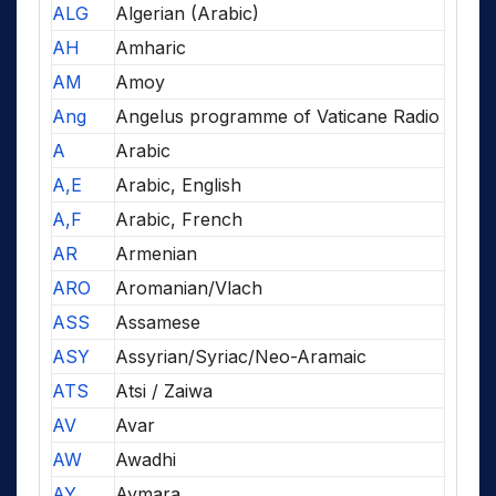
ALG
Algerian (Arabic)
AH
Amharic
AM
Amoy
Ang
Angelus programme of Vaticane Radio
A
Arabic
A,E
Arabic, English
A,F
Arabic, French
AR
Armenian
ARO
Aromanian/Vlach
ASS
Assamese
ASY
Assyrian/Syriac/Neo-Aramaic
ATS
Atsi / Zaiwa
AV
Avar
AW
Awadhi
AY
Aymara