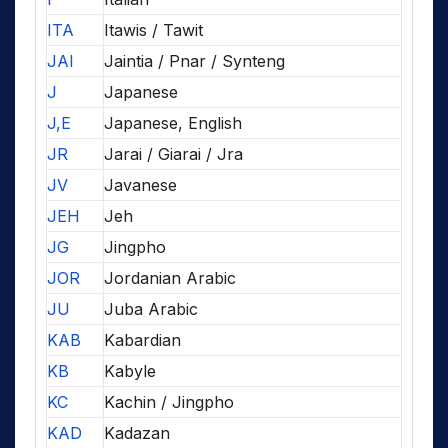
ITA
Itawis / Tawit
JAI
Jaintia / Pnar / Synteng
J
Japanese
J,E
Japanese, English
JR
Jarai / Giarai / Jra
JV
Javanese
JEH
Jeh
JG
Jingpho
JOR
Jordanian Arabic
JU
Juba Arabic
KAB
Kabardian
KB
Kabyle
KC
Kachin / Jingpho
KAD
Kadazan