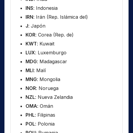
INS
: Indonesia
IRN
: Irán (Rep. Islámica del)
J
: Japón
KOR
: Corea (Rep. de)
KWT
: Kuwait
LUX
: Luxemburgo
MDG
: Madagascar
MLI
: Malí
MNG
: Mongolia
NOR
: Noruega
NZL
: Nueva Zelandia
OMA
: Omán
PHL
: Filipinas
POL
: Polonia
ROU
: Rumania