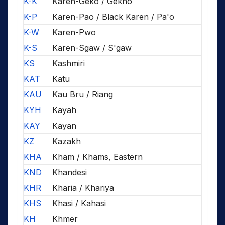
K-K
Karen-Geko / Gekho
K-P
Karen-Pao / Black Karen / Pa'o
K-W
Karen-Pwo
K-S
Karen-Sgaw / S'gaw
KS
Kashmiri
KAT
Katu
KAU
Kau Bru / Riang
KYH
Kayah
KAY
Kayan
KZ
Kazakh
KHA
Kham / Khams, Eastern
KND
Khandesi
KHR
Kharia / Khariya
KHS
Khasi / Kahasi
KH
Khmer