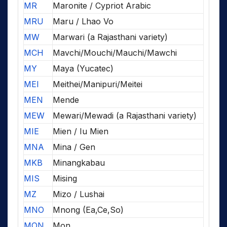
MR
Maronite / Cypriot Arabic
MRU
Maru / Lhao Vo
MW
Marwari (a Rajasthani variety)
MCH
Mavchi/Mouchi/Mauchi/Mawchi
MY
Maya (Yucatec)
MEI
Meithei/Manipuri/Meitei
MEN
Mende
MEW
Mewari/Mewadi (a Rajasthani variety)
MIE
Mien / Iu Mien
MNA
Mina / Gen
MKB
Minangkabau
MIS
Mising
MZ
Mizo / Lushai
MNO
Mnong (Ea,Ce,So)
MON
Mon