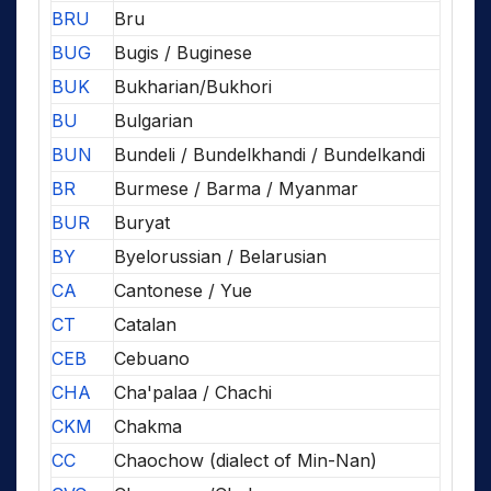
BRU
Bru
BUG
Bugis / Buginese
BUK
Bukharian/Bukhori
BU
Bulgarian
BUN
Bundeli / Bundelkhandi / Bundelkandi
BR
Burmese / Barma / Myanmar
BUR
Buryat
BY
Byelorussian / Belarusian
CA
Cantonese / Yue
CT
Catalan
CEB
Cebuano
CHA
Cha'palaa / Chachi
CKM
Chakma
CC
Chaochow (dialect of Min-Nan)