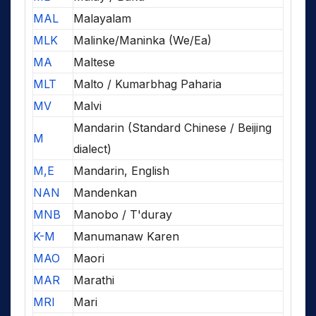
MAL
Malayalam
MLK
Malinke/Maninka (We/Ea)
MA
Maltese
MLT
Malto / Kumarbhag Paharia
MV
Malvi
Mandarin (Standard Chinese / Beijing
M
dialect)
M,E
Mandarin, English
NAN
Mandenkan
MNB
Manobo / T'duray
K-M
Manumanaw Karen
MAO
Maori
MAR
Marathi
MRI
Mari