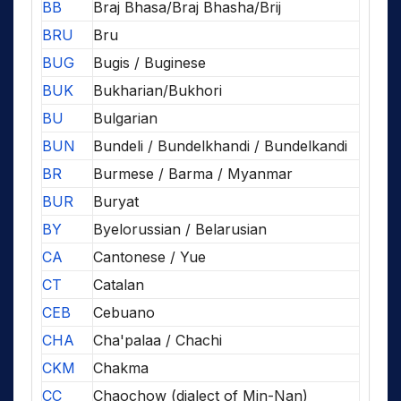
BB
Braj Bhasa/Braj Bhasha/Brij
BRU
Bru
BUG
Bugis / Buginese
BUK
Bukharian/Bukhori
BU
Bulgarian
BUN
Bundeli / Bundelkhandi / Bundelkandi
BR
Burmese / Barma / Myanmar
BUR
Buryat
BY
Byelorussian / Belarusian
CA
Cantonese / Yue
CT
Catalan
CEB
Cebuano
CHA
Cha'palaa / Chachi
CKM
Chakma
CC
Chaochow (dialect of Min-Nan)