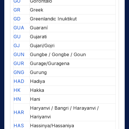
GO
Gorontalo
GR
Greek
GD
Greenlandic Inuktikut
GUA
Guaraní
GU
Gujarati
GJ
Gujari/Gojri
GUN
Gungbe / Gongbe / Goun
GUR
Gurage/Guragena
GNG
Gurung
HAD
Hadiya
HK
Hakka
HN
Hani
Haryanvi / Bangri / Harayanvi /
HAR
Hariyanvi
HAS
Hassinya/Hassaniya