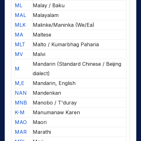
ML
Malay / Baku
MAL
Malayalam
MLK
Malinke/Maninka (We/Ea)
MA
Maltese
MLT
Malto / Kumarbhag Paharia
MV
Malvi
Mandarin (Standard Chinese / Beijing
M
dialect)
M,E
Mandarin, English
NAN
Mandenkan
MNB
Manobo / T'duray
K-M
Manumanaw Karen
MAO
Maori
MAR
Marathi