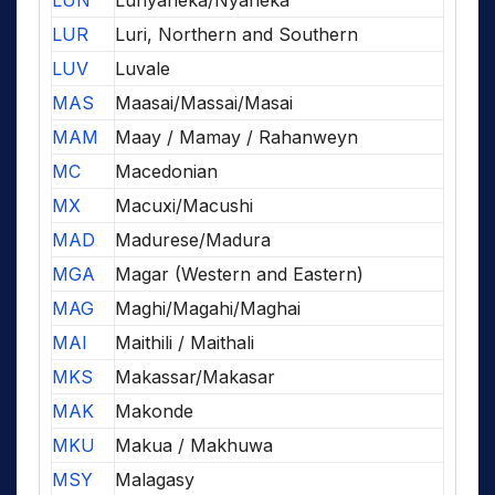
LUN
Lunyaneka/Nyaneka
LUR
Luri, Northern and Southern
LUV
Luvale
MAS
Maasai/Massai/Masai
MAM
Maay / Mamay / Rahanweyn
MC
Macedonian
MX
Macuxi/Macushi
MAD
Madurese/Madura
MGA
Magar (Western and Eastern)
MAG
Maghi/Magahi/Maghai
MAI
Maithili / Maithali
MKS
Makassar/Makasar
MAK
Makonde
MKU
Makua / Makhuwa
MSY
Malagasy