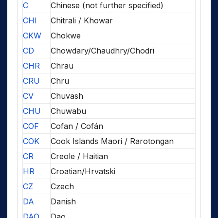
C
Chinese (not further specified)
CHI
Chitrali / Khowar
CKW
Chokwe
CD
Chowdary/Chaudhry/Chodri
CHR
Chrau
CRU
Chru
CV
Chuvash
CHU
Chuwabu
COF
Cofan / Cofán
COK
Cook Islands Maori / Rarotongan
CR
Creole / Haitian
HR
Croatian/Hrvatski
CZ
Czech
DA
Danish
DAO
Dao