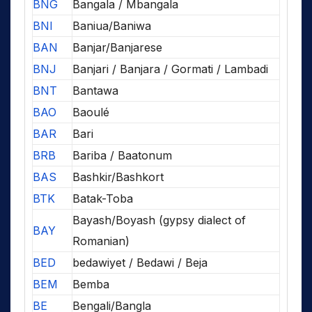
BNG
Bangala / Mbangala
BNI
Baniua/Baniwa
BAN
Banjar/Banjarese
BNJ
Banjari / Banjara / Gormati / Lambadi
BNT
Bantawa
BAO
Baoulé
BAR
Bari
BRB
Bariba / Baatonum
BAS
Bashkir/Bashkort
BTK
Batak-Toba
Bayash/Boyash (gypsy dialect of
BAY
Romanian)
BED
bedawiyet / Bedawi / Beja
BEM
Bemba
BE
Bengali/Bangla