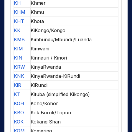
KH
Khmer
KHM
Khmu
KHT
Khota
KK
KiKongo/Kongo
KMB
Kimbundu/Mbundu/Luanda
KIM
Kimwani
KIN
Kinnauri / Kinori
KRW
KinyaRwanda
KNK
KinyaRwanda-KiRundi
KiR
KiRundi
KT
Kituba (simplified Kikongo)
KOH
Koho/Kohor
KBO
Kok Borok/Tripuri
KOK
Kokang Shan
KOM
Komering