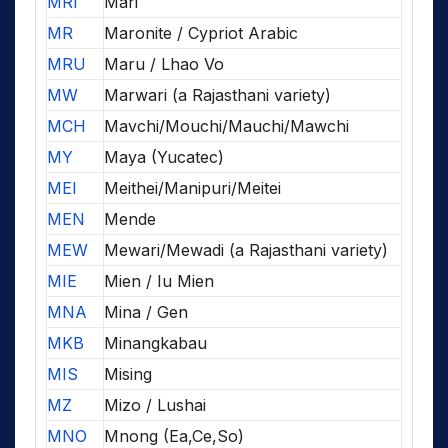
MRI
Mari
MR
Maronite / Cypriot Arabic
MRU
Maru / Lhao Vo
MW
Marwari (a Rajasthani variety)
MCH
Mavchi/Mouchi/Mauchi/Mawchi
MY
Maya (Yucatec)
MEI
Meithei/Manipuri/Meitei
MEN
Mende
MEW
Mewari/Mewadi (a Rajasthani variety)
MIE
Mien / Iu Mien
MNA
Mina / Gen
MKB
Minangkabau
MIS
Mising
MZ
Mizo / Lushai
MNO
Mnong (Ea,Ce,So)