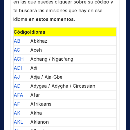
en las que puedes cliquear sobre su código y
te buscará las emisiones que hay en ese
idioma
en estos momentos
.
Código
Idioma
AB
Abkhaz
AC
Aceh
ACH
Achang / Ngac'ang
ADI
Adi
AJ
Adja / Aja-Gbe
AD
Adygea / Adyghe / Circassian
AFA
Afar
AF
Afrikaans
AK
Akha
AKL
Aklanon