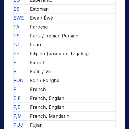
EO
Esperanto
ES
Estonian
EWE
Ewe / Éwé
FA
Faroese
FS
Farsi / Iranian Persian
FJ
Fijian
FP
Filipino (based on Tagalog)
FI
Finnish
FT
Fiote / Vili
FON
Fon / Fongbe
F
French
E,F
French, English
F,E
French, English
F,M
French, Mandarin
FUJ
Fujian