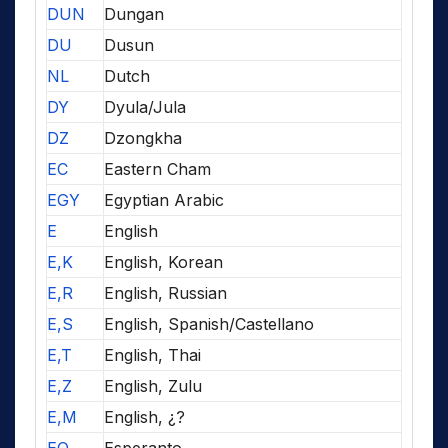
DUN
Dungan
DU
Dusun
NL
Dutch
DY
Dyula/Jula
DZ
Dzongkha
EC
Eastern Cham
EGY
Egyptian Arabic
E
English
E,K
English, Korean
E,R
English, Russian
E,S
English, Spanish/Castellano
E,T
English, Thai
E,Z
English, Zulu
E,M
English, ¿?