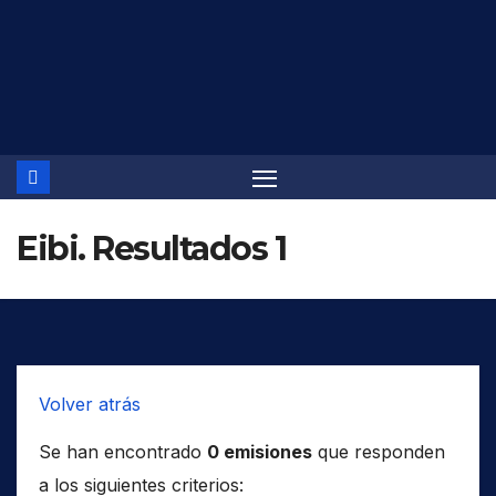
Saltar
al
contenido
Eibi. Resultados 1
Volver atrás
Se han encontrado
0 emisiones
que responden
a los siguientes criterios: