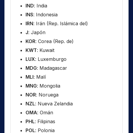
IND
: India
INS
: Indonesia
IRN
: Irán (Rep. Islámica del)
J
: Japón
KOR
: Corea (Rep. de)
KWT
: Kuwait
LUX
: Luxemburgo
MDG
: Madagascar
MLI
: Malí
MNG
: Mongolia
NOR
: Noruega
NZL
: Nueva Zelandia
OMA
: Omán
PHL
: Filipinas
POL
: Polonia