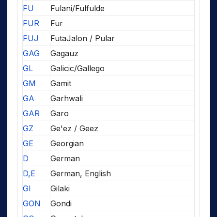
FU
Fulani/Fulfulde
FUR
Fur
FUJ
FutaJalon / Pular
GAG
Gagauz
GL
Galicic/Gallego
GM
Gamit
GA
Garhwali
GAR
Garo
GZ
Ge'ez / Geez
GE
Georgian
D
German
D,E
German, English
GI
Gilaki
GON
Gondi