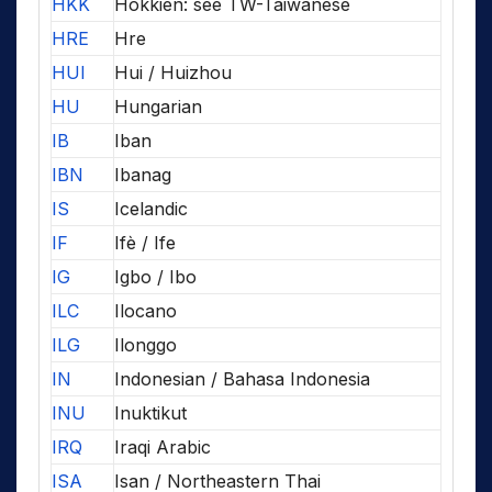
HKK
Hokkien: see TW-Taiwanese
HRE
Hre
HUI
Hui / Huizhou
HU
Hungarian
IB
Iban
IBN
Ibanag
IS
Icelandic
IF
Ifè / Ife
IG
Igbo / Ibo
ILC
Ilocano
ILG
Ilonggo
IN
Indonesian / Bahasa Indonesia
INU
Inuktikut
IRQ
Iraqi Arabic
ISA
Isan / Northeastern Thai