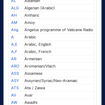
AL
Albanian
ALG
Algerian (Arabic)
AH
Amharic
AM
Amoy
Ang
Angelus programme of Vaticane Radio
A
Arabic
A,E
Arabic, English
A,F
Arabic, French
AR
Armenian
ARO
Aromanian/Vlach
ASS
Assamese
ASY
Assyrian/Syriac/Neo-Aramaic
ATS
Atsi / Zaiwa
AV
Avar
AW
Awadhi