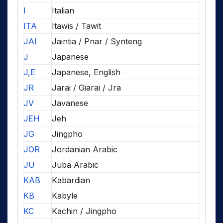
I
Italian
ITA
Itawis / Tawit
JAI
Jaintia / Pnar / Synteng
J
Japanese
J,E
Japanese, English
JR
Jarai / Giarai / Jra
JV
Javanese
JEH
Jeh
JG
Jingpho
JOR
Jordanian Arabic
JU
Juba Arabic
KAB
Kabardian
KB
Kabyle
KC
Kachin / Jingpho