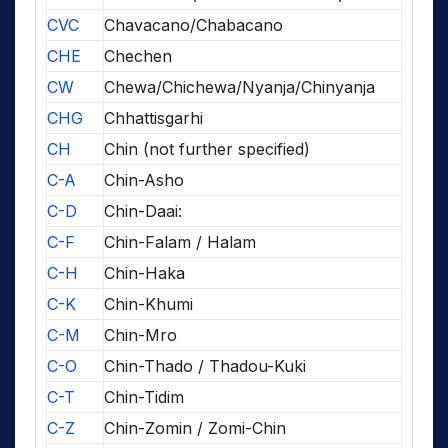
CVC
Chavacano/Chabacano
CHE
Chechen
CW
Chewa/Chichewa/Nyanja/Chinyanja
CHG
Chhattisgarhi
CH
Chin (not further specified)
C-A
Chin-Asho
C-D
Chin-Daai:
C-F
Chin-Falam / Halam
C-H
Chin-Haka
C-K
Chin-Khumi
C-M
Chin-Mro
C-O
Chin-Thado / Thadou-Kuki
C-T
Chin-Tidim
C-Z
Chin-Zomin / Zomi-Chin