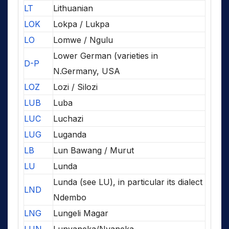
LT
Lithuanian
LOK
Lokpa / Lukpa
LO
Lomwe / Ngulu
Lower German (varieties in
D-P
N.Germany, USA
LOZ
Lozi / Silozi
LUB
Luba
LUC
Luchazi
LUG
Luganda
LB
Lun Bawang / Murut
LU
Lunda
Lunda (see LU), in particular its dialect
LND
Ndembo
LNG
Lungeli Magar