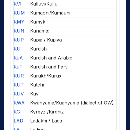
KVI
Kulluvi/Kullu
KUM
Kumaoni/Kumauni
KMY
Kumyk
KUN
Kunama:
KUP
Kupia / Kupiya
KU
Kurdish
KuA
Kurdish and Arabic
KuF
Kurdish and Farsi
KUR
Kurukh/Kurux
KUT
Kutchi
KUV
Kuvi
KWA
Kwanyama/Kuanyama (dialect of OW)
KG
Kyrgyz /Kirghiz
LAD
Ladakhi / Lada
LA
Ladino