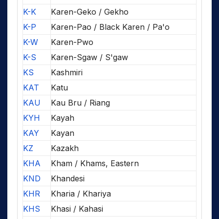
K-K
Karen-Geko / Gekho
K-P
Karen-Pao / Black Karen / Pa'o
K-W
Karen-Pwo
K-S
Karen-Sgaw / S'gaw
KS
Kashmiri
KAT
Katu
KAU
Kau Bru / Riang
KYH
Kayah
KAY
Kayan
KZ
Kazakh
KHA
Kham / Khams, Eastern
KND
Khandesi
KHR
Kharia / Khariya
KHS
Khasi / Kahasi