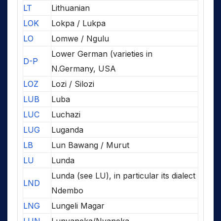
LT
Lithuanian
LOK
Lokpa / Lukpa
LO
Lomwe / Ngulu
Lower German (varieties in
D-P
N.Germany, USA
LOZ
Lozi / Silozi
LUB
Luba
LUC
Luchazi
LUG
Luganda
LB
Lun Bawang / Murut
LU
Lunda
Lunda (see LU), in particular its dialect
LND
Ndembo
LNG
Lungeli Magar