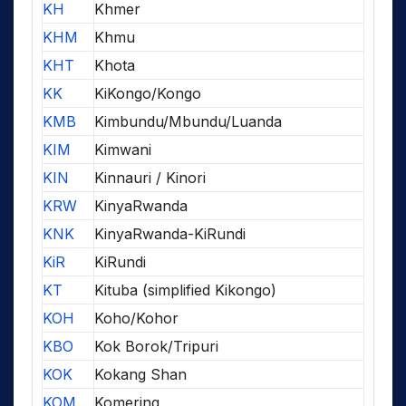
KH
Khmer
KHM
Khmu
KHT
Khota
KK
KiKongo/Kongo
KMB
Kimbundu/Mbundu/Luanda
KIM
Kimwani
KIN
Kinnauri / Kinori
KRW
KinyaRwanda
KNK
KinyaRwanda-KiRundi
KiR
KiRundi
KT
Kituba (simplified Kikongo)
KOH
Koho/Kohor
KBO
Kok Borok/Tripuri
KOK
Kokang Shan
KOM
Komering