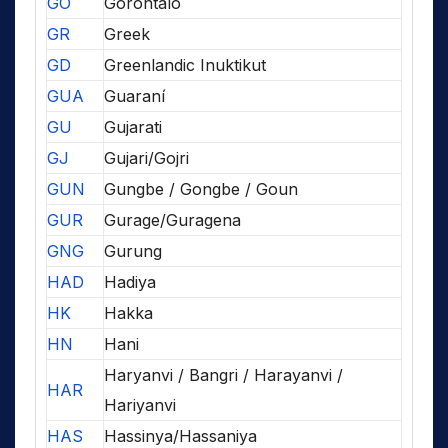
GO
Gorontalo
GR
Greek
GD
Greenlandic Inuktikut
GUA
Guaraní
GU
Gujarati
GJ
Gujari/Gojri
GUN
Gungbe / Gongbe / Goun
GUR
Gurage/Guragena
GNG
Gurung
HAD
Hadiya
HK
Hakka
HN
Hani
Haryanvi / Bangri / Harayanvi /
HAR
Hariyanvi
HAS
Hassinya/Hassaniya