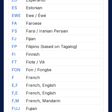
EO
Esperanto
ES
Estonian
EWE
Ewe / Éwé
FA
Faroese
FS
Farsi / Iranian Persian
FJ
Fijian
FP
Filipino (based on Tagalog)
FI
Finnish
FT
Fiote / Vili
FON
Fon / Fongbe
F
French
E,F
French, English
F,E
French, English
F,M
French, Mandarin
FUJ
Fujian