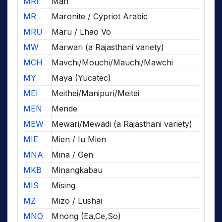
MRI
Mari
MR
Maronite / Cypriot Arabic
MRU
Maru / Lhao Vo
MW
Marwari (a Rajasthani variety)
MCH
Mavchi/Mouchi/Mauchi/Mawchi
MY
Maya (Yucatec)
MEI
Meithei/Manipuri/Meitei
MEN
Mende
MEW
Mewari/Mewadi (a Rajasthani variety)
MIE
Mien / Iu Mien
MNA
Mina / Gen
MKB
Minangkabau
MIS
Mising
MZ
Mizo / Lushai
MNO
Mnong (Ea,Ce,So)