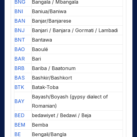
BNG
Bangala / Mbangala
BNI
Baniua/Baniwa
BAN
Banjar/Banjarese
BNJ
Banjari / Banjara / Gormati / Lambadi
BNT
Bantawa
BAO
Baoulé
BAR
Bari
BRB
Bariba / Baatonum
BAS
Bashkir/Bashkort
BTK
Batak-Toba
Bayash/Boyash (gypsy dialect of
BAY
Romanian)
BED
bedawiyet / Bedawi / Beja
BEM
Bemba
BE
Bengali/Bangla