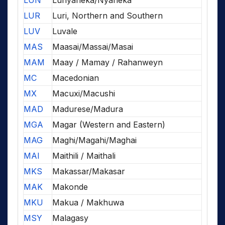
LUN
Lunyaneka/Nyaneka
LUR
Luri, Northern and Southern
LUV
Luvale
MAS
Maasai/Massai/Masai
MAM
Maay / Mamay / Rahanweyn
MC
Macedonian
MX
Macuxi/Macushi
MAD
Madurese/Madura
MGA
Magar (Western and Eastern)
MAG
Maghi/Magahi/Maghai
MAI
Maithili / Maithali
MKS
Makassar/Makasar
MAK
Makonde
MKU
Makua / Makhuwa
MSY
Malagasy