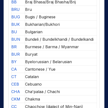
BB
Braj Bhasa/Braj Bhasha/Brij
BRU
Bru
BUG
Bugis / Buginese
BUK
Bukharian/Bukhori
BU
Bulgarian
BUN
Bundeli / Bundelkhandi / Bundelkandi
BR
Burmese / Barma / Myanmar
BUR
Buryat
BY
Byelorussian / Belarusian
CA
Cantonese / Yue
CT
Catalan
CEB
Cebuano
CHA
Cha'palaa / Chachi
CKM
Chakma
CC
Chaochow (dialect of Min-Nan)