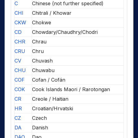
C
Chinese (not further specified)
CHI
Chitrali / Khowar
CKW
Chokwe
CD
Chowdary/Chaudhry/Chodri
CHR
Chrau
CRU
Chru
CV
Chuvash
CHU
Chuwabu
COF
Cofan / Cofán
COK
Cook Islands Maori / Rarotongan
CR
Creole / Haitian
HR
Croatian/Hrvatski
CZ
Czech
DA
Danish
DAO
Dao