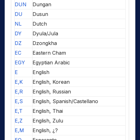
DUN
Dungan
DU
Dusun
NL
Dutch
DY
Dyula/Jula
DZ
Dzongkha
EC
Eastern Cham
EGY
Egyptian Arabic
E
English
E,K
English, Korean
E,R
English, Russian
E,S
English, Spanish/Castellano
E,T
English, Thai
E,Z
English, Zulu
E,M
English, ¿?