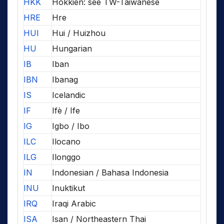
HKK
Hokkien: see TW-Taiwanese
HRE
Hre
HUI
Hui / Huizhou
HU
Hungarian
IB
Iban
IBN
Ibanag
IS
Icelandic
IF
Ifè / Ife
IG
Igbo / Ibo
ILC
Ilocano
ILG
Ilonggo
IN
Indonesian / Bahasa Indonesia
INU
Inuktikut
IRQ
Iraqi Arabic
ISA
Isan / Northeastern Thai