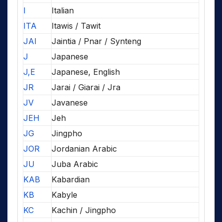
I
Italian
ITA
Itawis / Tawit
JAI
Jaintia / Pnar / Synteng
J
Japanese
J,E
Japanese, English
JR
Jarai / Giarai / Jra
JV
Javanese
JEH
Jeh
JG
Jingpho
JOR
Jordanian Arabic
JU
Juba Arabic
KAB
Kabardian
KB
Kabyle
KC
Kachin / Jingpho