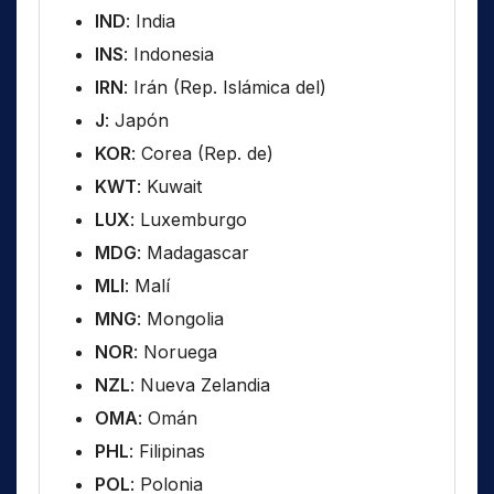
IND
: India
INS
: Indonesia
IRN
: Irán (Rep. Islámica del)
J
: Japón
KOR
: Corea (Rep. de)
KWT
: Kuwait
LUX
: Luxemburgo
MDG
: Madagascar
MLI
: Malí
MNG
: Mongolia
NOR
: Noruega
NZL
: Nueva Zelandia
OMA
: Omán
PHL
: Filipinas
POL
: Polonia