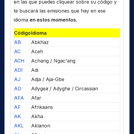
en las que puedes cliquear sobre su código y
te buscará las emisiones que hay en ese
idioma
en estos momentos
.
Código
Idioma
AB
Abkhaz
AC
Aceh
ACH
Achang / Ngac'ang
ADI
Adi
AJ
Adja / Aja-Gbe
AD
Adygea / Adyghe / Circassian
AFA
Afar
AF
Afrikaans
AK
Akha
AKL
Aklanon