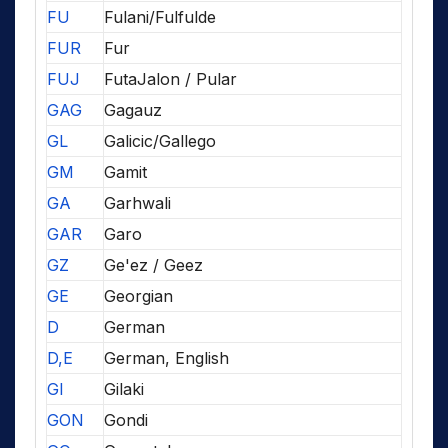
FU
Fulani/Fulfulde
FUR
Fur
FUJ
FutaJalon / Pular
GAG
Gagauz
GL
Galicic/Gallego
GM
Gamit
GA
Garhwali
GAR
Garo
GZ
Ge'ez / Geez
GE
Georgian
D
German
D,E
German, English
GI
Gilaki
GON
Gondi