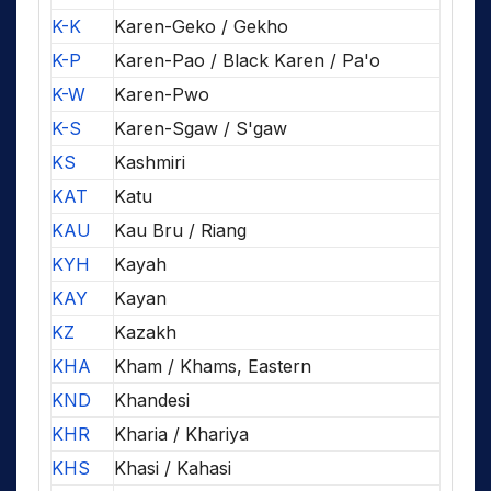
K-K
Karen-Geko / Gekho
K-P
Karen-Pao / Black Karen / Pa'o
K-W
Karen-Pwo
K-S
Karen-Sgaw / S'gaw
KS
Kashmiri
KAT
Katu
KAU
Kau Bru / Riang
KYH
Kayah
KAY
Kayan
KZ
Kazakh
KHA
Kham / Khams, Eastern
KND
Khandesi
KHR
Kharia / Khariya
KHS
Khasi / Kahasi