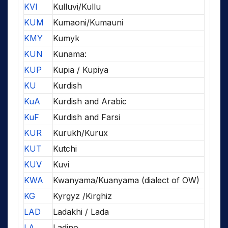
KVI
Kulluvi/Kullu
KUM
Kumaoni/Kumauni
KMY
Kumyk
KUN
Kunama:
KUP
Kupia / Kupiya
KU
Kurdish
KuA
Kurdish and Arabic
KuF
Kurdish and Farsi
KUR
Kurukh/Kurux
KUT
Kutchi
KUV
Kuvi
KWA
Kwanyama/Kuanyama (dialect of OW)
KG
Kyrgyz /Kirghiz
LAD
Ladakhi / Lada
LA
Ladino