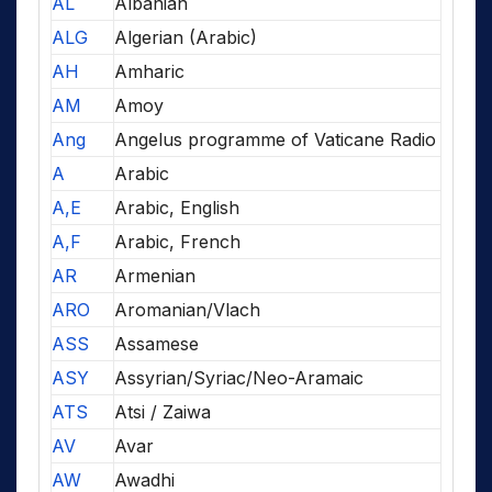
AL
Albanian
ALG
Algerian (Arabic)
AH
Amharic
AM
Amoy
Ang
Angelus programme of Vaticane Radio
A
Arabic
A,E
Arabic, English
A,F
Arabic, French
AR
Armenian
ARO
Aromanian/Vlach
ASS
Assamese
ASY
Assyrian/Syriac/Neo-Aramaic
ATS
Atsi / Zaiwa
AV
Avar
AW
Awadhi