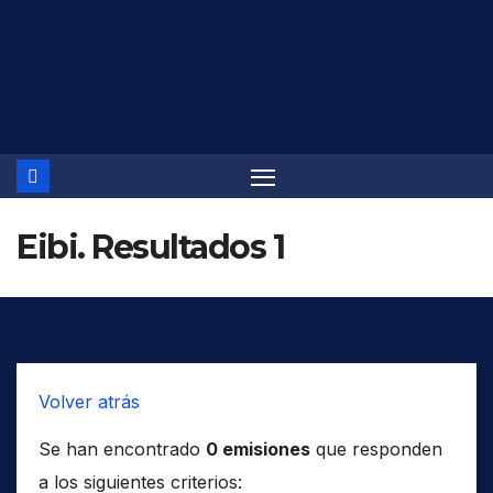
Saltar
al
contenido
Eibi. Resultados 1
Volver atrás
Se han encontrado
0 emisiones
que responden
a los siguientes criterios: