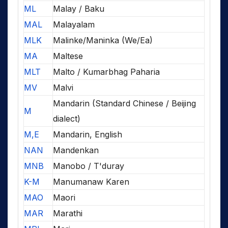
ML
Malay / Baku
MAL
Malayalam
MLK
Malinke/Maninka (We/Ea)
MA
Maltese
MLT
Malto / Kumarbhag Paharia
MV
Malvi
Mandarin (Standard Chinese / Beijing
M
dialect)
M,E
Mandarin, English
NAN
Mandenkan
MNB
Manobo / T'duray
K-M
Manumanaw Karen
MAO
Maori
MAR
Marathi