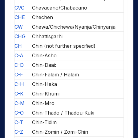
CVC
Chavacano/Chabacano
CHE
Chechen
CW
Chewa/Chichewa/Nyanja/Chinyanja
CHG
Chhattisgarhi
CH
Chin (not further specified)
C-A
Chin-Asho
C-D
Chin-Daai:
C-F
Chin-Falam / Halam
C-H
Chin-Haka
C-K
Chin-Khumi
C-M
Chin-Mro
C-O
Chin-Thado / Thadou-Kuki
C-T
Chin-Tidim
C-Z
Chin-Zomin / Zomi-Chin