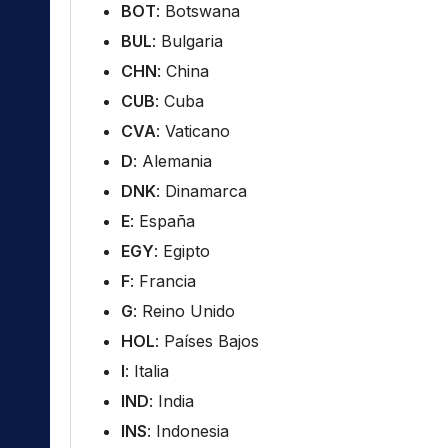
BOT
: Botswana
BUL
: Bulgaria
CHN
: China
CUB
: Cuba
CVA
: Vaticano
D
: Alemania
DNK
: Dinamarca
E
: España
EGY
: Egipto
F
: Francia
G
: Reino Unido
HOL
: Países Bajos
I
: Italia
IND
: India
INS
: Indonesia