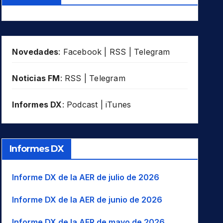
Novedades
:
Facebook
|
RSS
|
Telegram
Noticias FM
:
RSS
|
Telegram
Informes DX
:
Podcast
|
iTunes
Informes DX
Informe DX de la AER de julio de 2026
Informe DX de la AER de junio de 2026
Informe DX de la AER de mayo de 2026