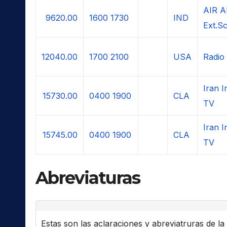
AIR A
9620.00
1600
1730
IND
Ext.S
12040.00
1700
2100
USA
Radio
Iran I
15730.00
0400
1900
CLA
TV
Iran I
15745.00
0400
1900
CLA
TV
Abreviaturas
Estas son las aclaraciones y abreviatruras de la l