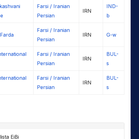
kashvani
Farsi / Iranian
IND-
IRN
ce
Persian
b
Farsi / Iranian
 Farda
IRN
G-w
Persian
nternational
Farsi / Iranian
BUL-
IRN
Persian
s
nternational
Farsi / Iranian
BUL-
IRN
Persian
s
ista EiBi