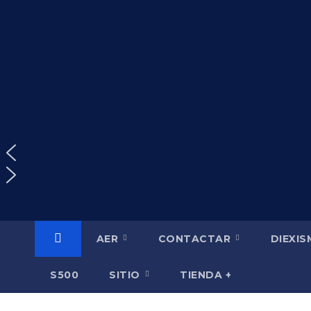
Saltar
al
contenido
AER
CONTACTAR
DIEXI
S500
SITIO
TIENDA +