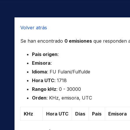
Volver atrás
Se han encontrado
0 emisiones
que responden a l
País origen
:
Emisora
:
Idioma
: FU Fulani/Fulfulde
Hora UTC
: 1718
Rango kHz
: 0 - 30000
Orden
: KHz, emisora, UTC
KHz
Hora UTC
Días
País
Emisora