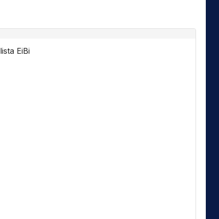
ista EiBi
Florida