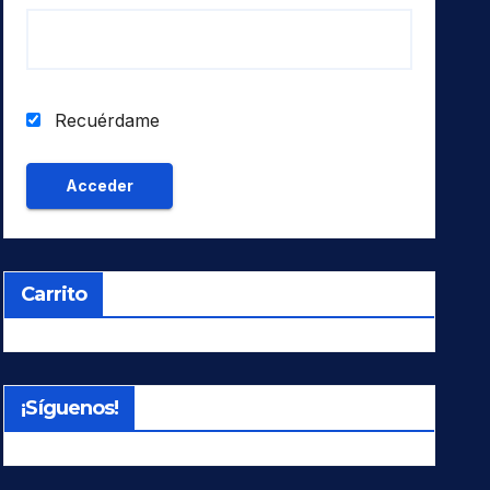
Recuérdame
Carrito
¡Síguenos!