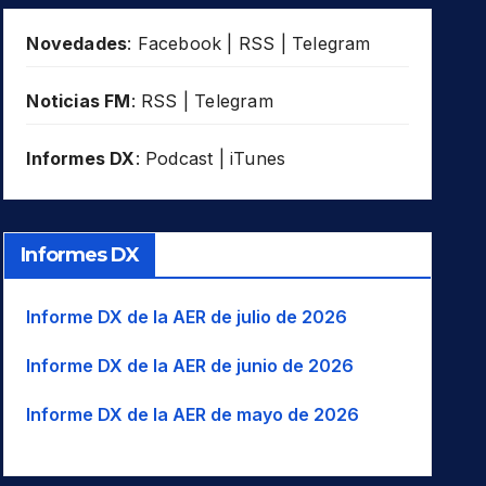
Novedades
:
Facebook
|
RSS
|
Telegram
Noticias FM
:
RSS
|
Telegram
Informes DX
:
Podcast
|
iTunes
Informes DX
Informe DX de la AER de julio de 2026
Informe DX de la AER de junio de 2026
Informe DX de la AER de mayo de 2026