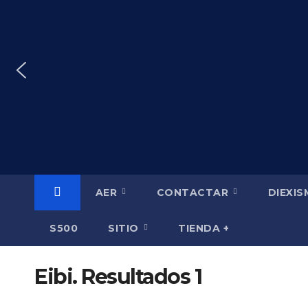
Saltar
al
contenido
AER
CONTACTAR
DIEXI
S500
SITIO
TIENDA +
Eibi. Resultados 1