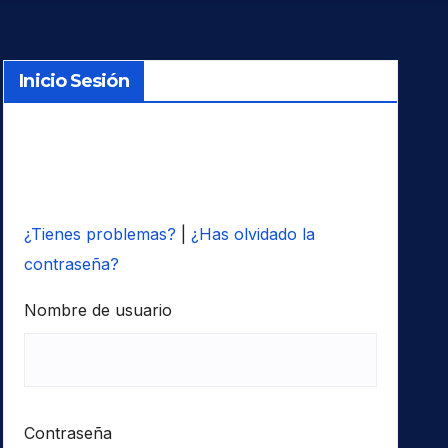
Inicio Sesión
¿Tienes problemas?
|
¿Has olvidado la
contraseña?
Nombre de usuario
Contraseña