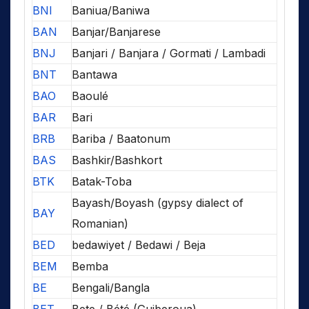
BNI
Baniua/Baniwa
BAN
Banjar/Banjarese
BNJ
Banjari / Banjara / Gormati / Lambadi
BNT
Bantawa
BAO
Baoulé
BAR
Bari
BRB
Bariba / Baatonum
BAS
Bashkir/Bashkort
BTK
Batak-Toba
Bayash/Boyash (gypsy dialect of
BAY
Romanian)
BED
bedawiyet / Bedawi / Beja
BEM
Bemba
BE
Bengali/Bangla
BET
Bete / Bété (Guiberoua)