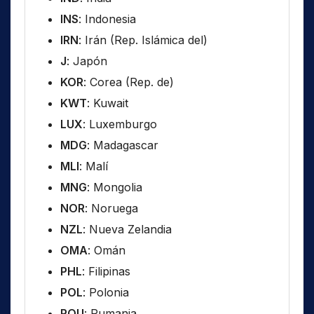
INS
: Indonesia
IRN
: Irán (Rep. Islámica del)
J
: Japón
KOR
: Corea (Rep. de)
KWT
: Kuwait
LUX
: Luxemburgo
MDG
: Madagascar
MLI
: Malí
MNG
: Mongolia
NOR
: Noruega
NZL
: Nueva Zelandia
OMA
: Omán
PHL
: Filipinas
POL
: Polonia
ROU
: Rumania