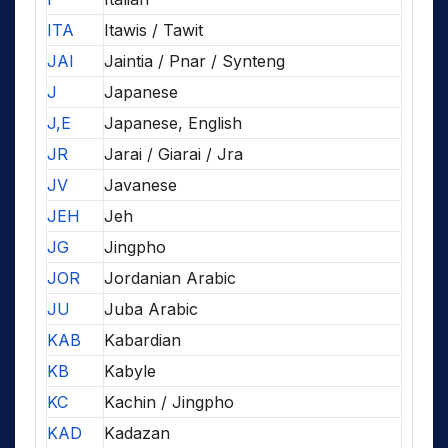
ITA
Itawis / Tawit
JAI
Jaintia / Pnar / Synteng
J
Japanese
J,E
Japanese, English
JR
Jarai / Giarai / Jra
JV
Javanese
JEH
Jeh
JG
Jingpho
JOR
Jordanian Arabic
JU
Juba Arabic
KAB
Kabardian
KB
Kabyle
KC
Kachin / Jingpho
KAD
Kadazan