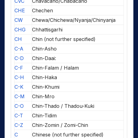
CVC
Chavacano/Chabacano
CHE
Chechen
CW
Chewa/Chichewa/Nyanja/Chinyanja
CHG
Chhattisgarhi
CH
Chin (not further specified)
C-A
Chin-Asho
C-D
Chin-Daai:
C-F
Chin-Falam / Halam
C-H
Chin-Haka
C-K
Chin-Khumi
C-M
Chin-Mro
C-O
Chin-Thado / Thadou-Kuki
C-T
Chin-Tidim
C-Z
Chin-Zomin / Zomi-Chin
C
Chinese (not further specified)