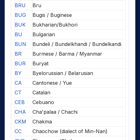
BRU
Bru
BUG
Bugis / Buginese
BUK
Bukharian/Bukhori
BU
Bulgarian
BUN
Bundeli / Bundelkhandi / Bundelkandi
BR
Burmese / Barma / Myanmar
BUR
Buryat
BY
Byelorussian / Belarusian
CA
Cantonese / Yue
CT
Catalan
CEB
Cebuano
CHA
Cha'palaa / Chachi
CKM
Chakma
CC
Chaochow (dialect of Min-Nan)