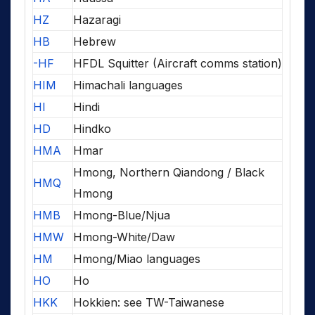
HZ
Hazaragi
HB
Hebrew
-HF
HFDL Squitter (Aircraft comms station)
HIM
Himachali languages
HI
Hindi
HD
Hindko
HMA
Hmar
Hmong, Northern Qiandong / Black
HMQ
Hmong
HMB
Hmong-Blue/Njua
HMW
Hmong-White/Daw
HM
Hmong/Miao languages
HO
Ho
HKK
Hokkien: see TW-Taiwanese