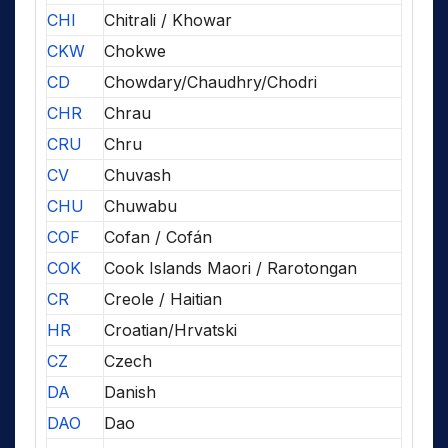
CHI
Chitrali / Khowar
CKW
Chokwe
CD
Chowdary/Chaudhry/Chodri
CHR
Chrau
CRU
Chru
CV
Chuvash
CHU
Chuwabu
COF
Cofan / Cofán
COK
Cook Islands Maori / Rarotongan
CR
Creole / Haitian
HR
Croatian/Hrvatski
CZ
Czech
DA
Danish
DAO
Dao