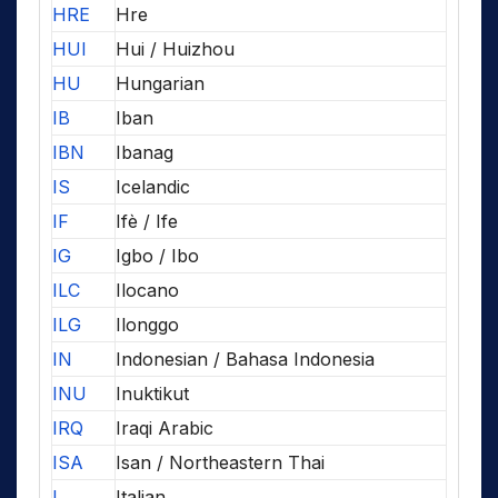
HRE
Hre
HUI
Hui / Huizhou
HU
Hungarian
IB
Iban
IBN
Ibanag
IS
Icelandic
IF
Ifè / Ife
IG
Igbo / Ibo
ILC
Ilocano
ILG
Ilonggo
IN
Indonesian / Bahasa Indonesia
INU
Inuktikut
IRQ
Iraqi Arabic
ISA
Isan / Northeastern Thai
I
Italian