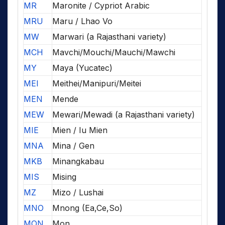
MR
Maronite / Cypriot Arabic
MRU
Maru / Lhao Vo
MW
Marwari (a Rajasthani variety)
MCH
Mavchi/Mouchi/Mauchi/Mawchi
MY
Maya (Yucatec)
MEI
Meithei/Manipuri/Meitei
MEN
Mende
MEW
Mewari/Mewadi (a Rajasthani variety)
MIE
Mien / Iu Mien
MNA
Mina / Gen
MKB
Minangkabau
MIS
Mising
MZ
Mizo / Lushai
MNO
Mnong (Ea,Ce,So)
MON
Mon