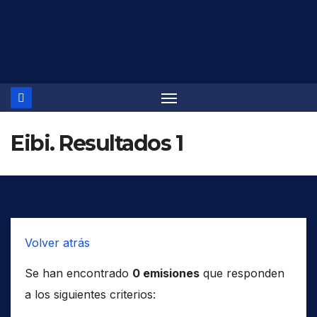
Saltar
al
contenido
Eibi. Resultados 1
Volver atrás
Se han encontrado
0 emisiones
que responden
a los siguientes criterios: