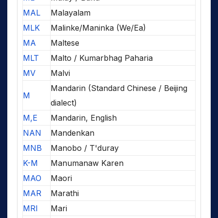
MAL
Malayalam
MLK
Malinke/Maninka (We/Ea)
MA
Maltese
MLT
Malto / Kumarbhag Paharia
MV
Malvi
Mandarin (Standard Chinese / Beijing
M
dialect)
M,E
Mandarin, English
NAN
Mandenkan
MNB
Manobo / T'duray
K-M
Manumanaw Karen
MAO
Maori
MAR
Marathi
MRI
Mari