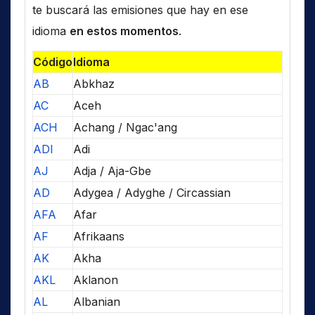
te buscará las emisiones que hay en ese
idioma
en estos momentos
.
Código
Idioma
AB
Abkhaz
AC
Aceh
ACH
Achang / Ngac'ang
ADI
Adi
AJ
Adja / Aja-Gbe
AD
Adygea / Adyghe / Circassian
AFA
Afar
AF
Afrikaans
AK
Akha
AKL
Aklanon
AL
Albanian