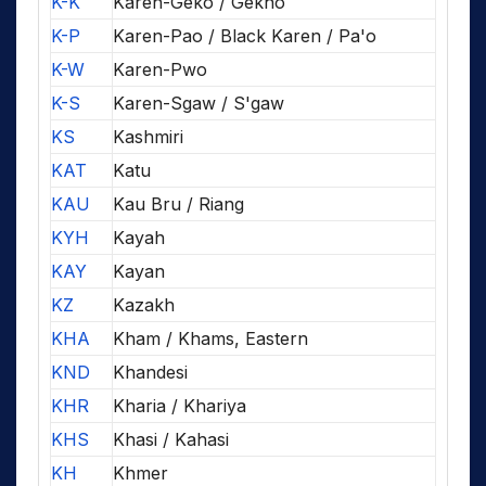
K-K
Karen-Geko / Gekho
K-P
Karen-Pao / Black Karen / Pa'o
K-W
Karen-Pwo
K-S
Karen-Sgaw / S'gaw
KS
Kashmiri
KAT
Katu
KAU
Kau Bru / Riang
KYH
Kayah
KAY
Kayan
KZ
Kazakh
KHA
Kham / Khams, Eastern
KND
Khandesi
KHR
Kharia / Khariya
KHS
Khasi / Kahasi
KH
Khmer