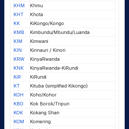
KHM
Khmu
KHT
Khota
KK
KiKongo/Kongo
KMB
Kimbundu/Mbundu/Luanda
KIM
Kimwani
KIN
Kinnauri / Kinori
KRW
KinyaRwanda
KNK
KinyaRwanda-KiRundi
KiR
KiRundi
KT
Kituba (simplified Kikongo)
KOH
Koho/Kohor
KBO
Kok Borok/Tripuri
KOK
Kokang Shan
KOM
Komering