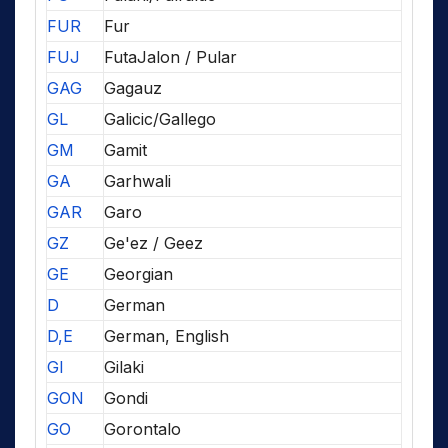
FUR
Fur
FUJ
FutaJalon / Pular
GAG
Gagauz
GL
Galicic/Gallego
GM
Gamit
GA
Garhwali
GAR
Garo
GZ
Ge'ez / Geez
GE
Georgian
D
German
D,E
German, English
GI
Gilaki
GON
Gondi
GO
Gorontalo