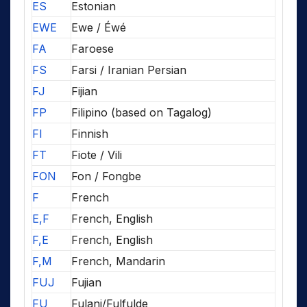
ES
Estonian
EWE
Ewe / Éwé
FA
Faroese
FS
Farsi / Iranian Persian
FJ
Fijian
FP
Filipino (based on Tagalog)
FI
Finnish
FT
Fiote / Vili
FON
Fon / Fongbe
F
French
E,F
French, English
F,E
French, English
F,M
French, Mandarin
FUJ
Fujian
FU
Fulani/Fulfulde