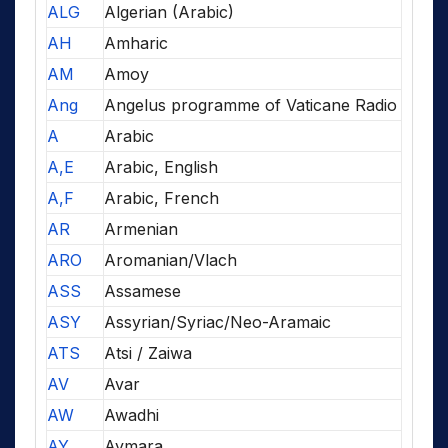
ALG
Algerian (Arabic)
AH
Amharic
AM
Amoy
Ang
Angelus programme of Vaticane Radio
A
Arabic
A,E
Arabic, English
A,F
Arabic, French
AR
Armenian
ARO
Aromanian/Vlach
ASS
Assamese
ASY
Assyrian/Syriac/Neo-Aramaic
ATS
Atsi / Zaiwa
AV
Avar
AW
Awadhi
AY
Aymara