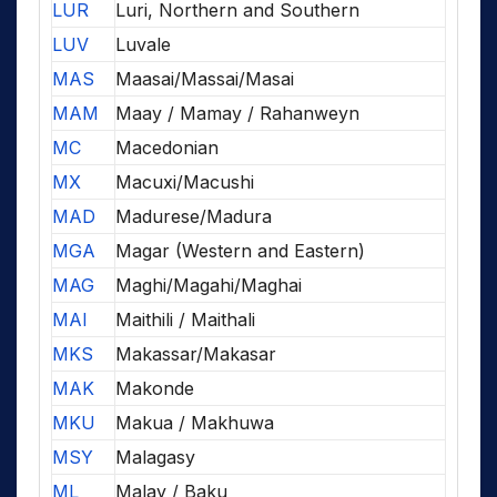
LUR
Luri, Northern and Southern
LUV
Luvale
MAS
Maasai/Massai/Masai
MAM
Maay / Mamay / Rahanweyn
MC
Macedonian
MX
Macuxi/Macushi
MAD
Madurese/Madura
MGA
Magar (Western and Eastern)
MAG
Maghi/Magahi/Maghai
MAI
Maithili / Maithali
MKS
Makassar/Makasar
MAK
Makonde
MKU
Makua / Makhuwa
MSY
Malagasy
ML
Malay / Baku