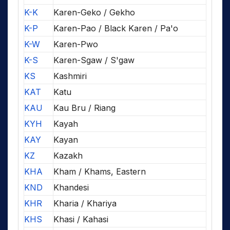
K-K
Karen-Geko / Gekho
K-P
Karen-Pao / Black Karen / Pa'o
K-W
Karen-Pwo
K-S
Karen-Sgaw / S'gaw
KS
Kashmiri
KAT
Katu
KAU
Kau Bru / Riang
KYH
Kayah
KAY
Kayan
KZ
Kazakh
KHA
Kham / Khams, Eastern
KND
Khandesi
KHR
Kharia / Khariya
KHS
Khasi / Kahasi