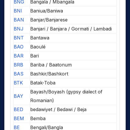
BNG
Bangala / Mbangala
BNI
Baniua/Baniwa
BAN
Banjar/Banjarese
BNJ
Banjari / Banjara / Gormati / Lambadi
BNT
Bantawa
BAO
Baoulé
BAR
Bari
BRB
Bariba / Baatonum
BAS
Bashkir/Bashkort
BTK
Batak-Toba
Bayash/Boyash (gypsy dialect of
BAY
Romanian)
BED
bedawiyet / Bedawi / Beja
BEM
Bemba
BE
Bengali/Bangla