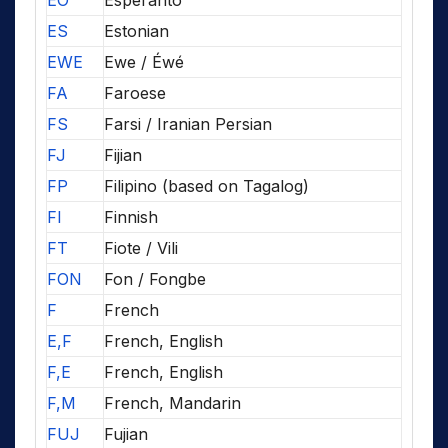
EO
Esperanto
ES
Estonian
EWE
Ewe / Éwé
FA
Faroese
FS
Farsi / Iranian Persian
FJ
Fijian
FP
Filipino (based on Tagalog)
FI
Finnish
FT
Fiote / Vili
FON
Fon / Fongbe
F
French
E,F
French, English
F,E
French, English
F,M
French, Mandarin
FUJ
Fujian