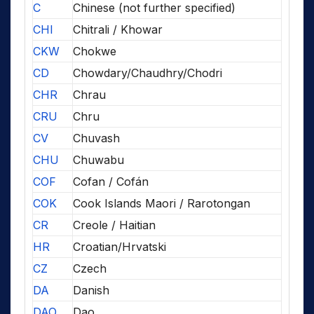
C
Chinese (not further specified)
CHI
Chitrali / Khowar
CKW
Chokwe
CD
Chowdary/Chaudhry/Chodri
CHR
Chrau
CRU
Chru
CV
Chuvash
CHU
Chuwabu
COF
Cofan / Cofán
COK
Cook Islands Maori / Rarotongan
CR
Creole / Haitian
HR
Croatian/Hrvatski
CZ
Czech
DA
Danish
DAO
Dao