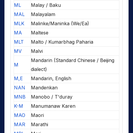
ML
Malay / Baku
MAL
Malayalam
MLK
Malinke/Maninka (We/Ea)
MA
Maltese
MLT
Malto / Kumarbhag Paharia
MV
Malvi
Mandarin (Standard Chinese / Beijing
M
dialect)
M,E
Mandarin, English
NAN
Mandenkan
MNB
Manobo / T'duray
K-M
Manumanaw Karen
MAO
Maori
MAR
Marathi