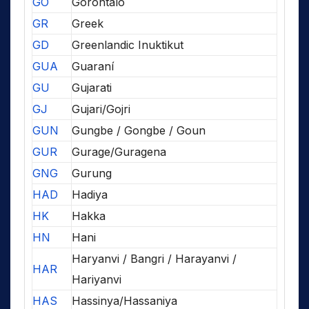
GO
Gorontalo
GR
Greek
GD
Greenlandic Inuktikut
GUA
Guaraní
GU
Gujarati
GJ
Gujari/Gojri
GUN
Gungbe / Gongbe / Goun
GUR
Gurage/Guragena
GNG
Gurung
HAD
Hadiya
HK
Hakka
HN
Hani
Haryanvi / Bangri / Harayanvi /
HAR
Hariyanvi
HAS
Hassinya/Hassaniya