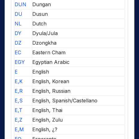
DUN
Dungan
DU
Dusun
NL
Dutch
DY
Dyula/Jula
DZ
Dzongkha
EC
Eastern Cham
EGY
Egyptian Arabic
E
English
E,K
English, Korean
E,R
English, Russian
E,S
English, Spanish/Castellano
E,T
English, Thai
E,Z
English, Zulu
E,M
English, ¿?