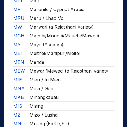
MRI
Mari
MR
Maronite / Cypriot Arabic
MRU
Maru / Lhao Vo
MW
Marwari (a Rajasthani variety)
MCH
Mavchi/Mouchi/Mauchi/Mawchi
MY
Maya (Yucatec)
MEI
Meithei/Manipuri/Meitei
MEN
Mende
MEW
Mewari/Mewadi (a Rajasthani variety)
MIE
Mien / Iu Mien
MNA
Mina / Gen
MKB
Minangkabau
MIS
Mising
MZ
Mizo / Lushai
MNO
Mnong (Ea,Ce,So)