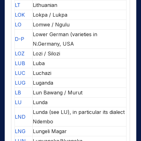
LT
Lithuanian
LOK
Lokpa / Lukpa
LO
Lomwe / Ngulu
Lower German (varieties in
D-P
N.Germany, USA
LOZ
Lozi / Silozi
LUB
Luba
LUC
Luchazi
LUG
Luganda
LB
Lun Bawang / Murut
LU
Lunda
Lunda (see LU), in particular its dialect
LND
Ndembo
LNG
Lungeli Magar