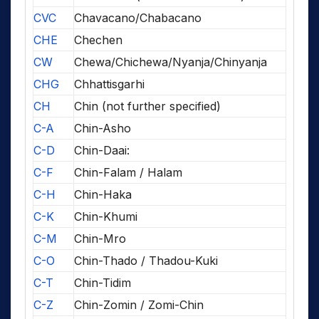
CVC
Chavacano/Chabacano
CHE
Chechen
CW
Chewa/Chichewa/Nyanja/Chinyanja
CHG
Chhattisgarhi
CH
Chin (not further specified)
C-A
Chin-Asho
C-D
Chin-Daai:
C-F
Chin-Falam / Halam
C-H
Chin-Haka
C-K
Chin-Khumi
C-M
Chin-Mro
C-O
Chin-Thado / Thadou-Kuki
C-T
Chin-Tidim
C-Z
Chin-Zomin / Zomi-Chin