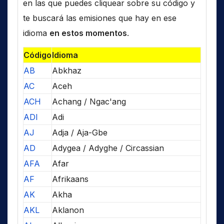
en las que puedes cliquear sobre su código y
te buscará las emisiones que hay en ese
idioma
en estos momentos
.
Código
Idioma
AB
Abkhaz
AC
Aceh
ACH
Achang / Ngac'ang
ADI
Adi
AJ
Adja / Aja-Gbe
AD
Adygea / Adyghe / Circassian
AFA
Afar
AF
Afrikaans
AK
Akha
AKL
Aklanon