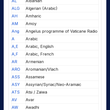
AL
Albanian
ALG
Algerian (Arabic)
AH
Amharic
AM
Amoy
Ang
Angelus programme of Vaticane Radio
A
Arabic
A,E
Arabic, English
A,F
Arabic, French
AR
Armenian
ARO
Aromanian/Vlach
ASS
Assamese
ASY
Assyrian/Syriac/Neo-Aramaic
ATS
Atsi / Zaiwa
AV
Avar
AW
Awadhi