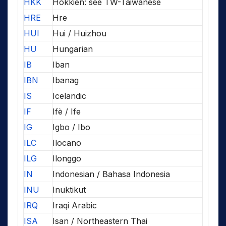
HKK
Hokkien: see TW-Taiwanese
HRE
Hre
HUI
Hui / Huizhou
HU
Hungarian
IB
Iban
IBN
Ibanag
IS
Icelandic
IF
Ifè / Ife
IG
Igbo / Ibo
ILC
Ilocano
ILG
Ilonggo
IN
Indonesian / Bahasa Indonesia
INU
Inuktikut
IRQ
Iraqi Arabic
ISA
Isan / Northeastern Thai