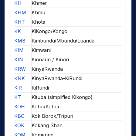
KH
Khmer
KHM
Khmu
KHT
Khota
KK
KiKongo/Kongo
KMB
Kimbundu/Mbundu/Luanda
KIM
Kimwani
KIN
Kinnauri / Kinori
KRW
KinyaRwanda
KNK
KinyaRwanda-KiRundi
KiR
KiRundi
KT
Kituba (simplified Kikongo)
KOH
Koho/Kohor
KBO
Kok Borok/Tripuri
KOK
Kokang Shan
KOM
Komering