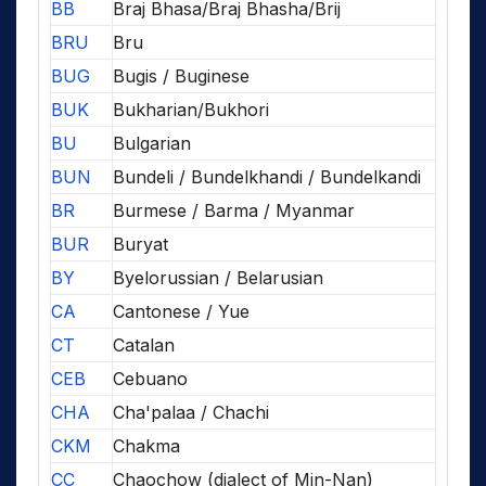
BB
Braj Bhasa/Braj Bhasha/Brij
BRU
Bru
BUG
Bugis / Buginese
BUK
Bukharian/Bukhori
BU
Bulgarian
BUN
Bundeli / Bundelkhandi / Bundelkandi
BR
Burmese / Barma / Myanmar
BUR
Buryat
BY
Byelorussian / Belarusian
CA
Cantonese / Yue
CT
Catalan
CEB
Cebuano
CHA
Cha'palaa / Chachi
CKM
Chakma
CC
Chaochow (dialect of Min-Nan)