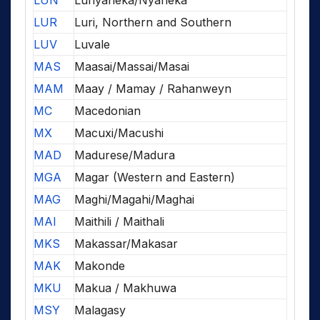
LUN
Lunyaneka/Nyaneka
LUR
Luri, Northern and Southern
LUV
Luvale
MAS
Maasai/Massai/Masai
MAM
Maay / Mamay / Rahanweyn
MC
Macedonian
MX
Macuxi/Macushi
MAD
Madurese/Madura
MGA
Magar (Western and Eastern)
MAG
Maghi/Magahi/Maghai
MAI
Maithili / Maithali
MKS
Makassar/Makasar
MAK
Makonde
MKU
Makua / Makhuwa
MSY
Malagasy