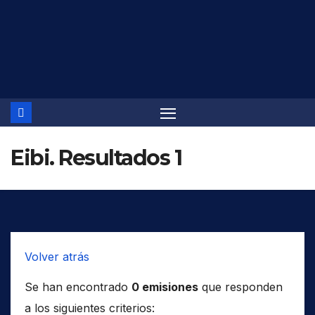
Saltar
al
contenido
Eibi. Resultados 1
Volver atrás
Se han encontrado
0 emisiones
que responden
a los siguientes criterios: