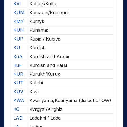
KVI
Kulluvi/Kullu
KUM
Kumaoni/Kumauni
KMY
Kumyk
KUN
Kunama:
KUP
Kupia / Kupiya
KU
Kurdish
KuA
Kurdish and Arabic
KuF
Kurdish and Farsi
KUR
Kurukh/Kurux
KUT
Kutchi
KUV
Kuvi
KWA
Kwanyama/Kuanyama (dialect of OW)
KG
Kyrgyz /Kirghiz
LAD
Ladakhi / Lada
LA
Ladino