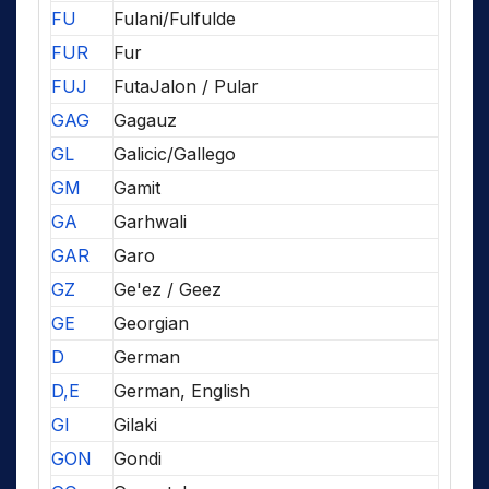
FU
Fulani/Fulfulde
FUR
Fur
FUJ
FutaJalon / Pular
GAG
Gagauz
GL
Galicic/Gallego
GM
Gamit
GA
Garhwali
GAR
Garo
GZ
Ge'ez / Geez
GE
Georgian
D
German
D,E
German, English
GI
Gilaki
GON
Gondi