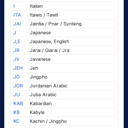
I
Italian
ITA
Itawis / Tawit
JAI
Jaintia / Pnar / Synteng
J
Japanese
J,E
Japanese, English
JR
Jarai / Giarai / Jra
JV
Javanese
JEH
Jeh
JG
Jingpho
JOR
Jordanian Arabic
JU
Juba Arabic
KAB
Kabardian
KB
Kabyle
KC
Kachin / Jingpho