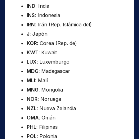
IND
: India
INS
: Indonesia
IRN
: Irán (Rep. Islámica del)
J
: Japón
KOR
: Corea (Rep. de)
KWT
: Kuwait
LUX
: Luxemburgo
MDG
: Madagascar
MLI
: Malí
MNG
: Mongolia
NOR
: Noruega
NZL
: Nueva Zelandia
OMA
: Omán
PHL
: Filipinas
POL
: Polonia