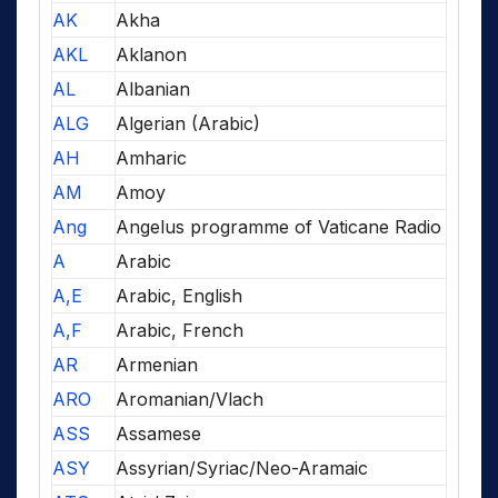
AK
Akha
AKL
Aklanon
AL
Albanian
ALG
Algerian (Arabic)
AH
Amharic
AM
Amoy
Ang
Angelus programme of Vaticane Radio
A
Arabic
A,E
Arabic, English
A,F
Arabic, French
AR
Armenian
ARO
Aromanian/Vlach
ASS
Assamese
ASY
Assyrian/Syriac/Neo-Aramaic