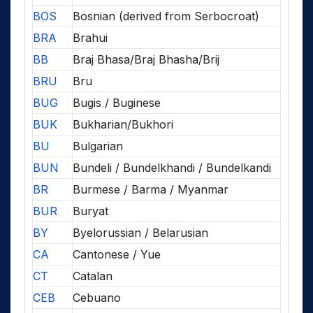
BOS
Bosnian (derived from Serbocroat)
BRA
Brahui
BB
Braj Bhasa/Braj Bhasha/Brij
BRU
Bru
BUG
Bugis / Buginese
BUK
Bukharian/Bukhori
BU
Bulgarian
BUN
Bundeli / Bundelkhandi / Bundelkandi
BR
Burmese / Barma / Myanmar
BUR
Buryat
BY
Byelorussian / Belarusian
CA
Cantonese / Yue
CT
Catalan
CEB
Cebuano