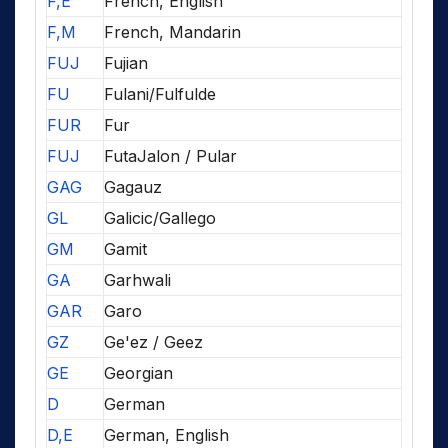
F,E
French, English
F,M
French, Mandarin
FUJ
Fujian
FU
Fulani/Fulfulde
FUR
Fur
FUJ
FutaJalon / Pular
GAG
Gagauz
GL
Galicic/Gallego
GM
Gamit
GA
Garhwali
GAR
Garo
GZ
Ge'ez / Geez
GE
Georgian
D
German
D,E
German, English