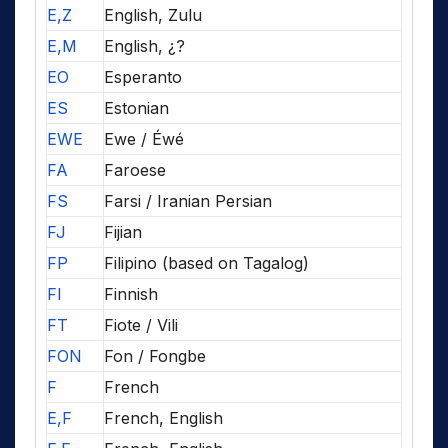
E,Z
English, Zulu
E,M
English, ¿?
EO
Esperanto
ES
Estonian
EWE
Ewe / Éwé
FA
Faroese
FS
Farsi / Iranian Persian
FJ
Fijian
FP
Filipino (based on Tagalog)
FI
Finnish
FT
Fiote / Vili
FON
Fon / Fongbe
F
French
E,F
French, English