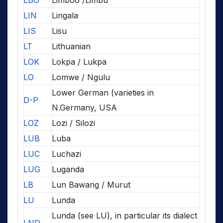
LBO
Limboo /Limbu
LIN
Lingala
LIS
Lisu
LT
Lithuanian
LOK
Lokpa / Lukpa
LO
Lomwe / Ngulu
Lower German (varieties in
D-P
N.Germany, USA
LOZ
Lozi / Silozi
LUB
Luba
LUC
Luchazi
LUG
Luganda
LB
Lun Bawang / Murut
LU
Lunda
Lunda (see LU), in particular its dialect