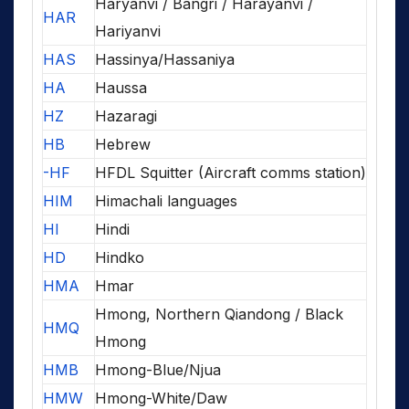
Haryanvi / Bangri / Harayanvi /
HAR
Hariyanvi
HAS
Hassinya/Hassaniya
HA
Haussa
HZ
Hazaragi
HB
Hebrew
-HF
HFDL Squitter (Aircraft comms station)
HIM
Himachali languages
HI
Hindi
HD
Hindko
HMA
Hmar
Hmong, Northern Qiandong / Black
HMQ
Hmong
HMB
Hmong-Blue/Njua
HMW
Hmong-White/Daw