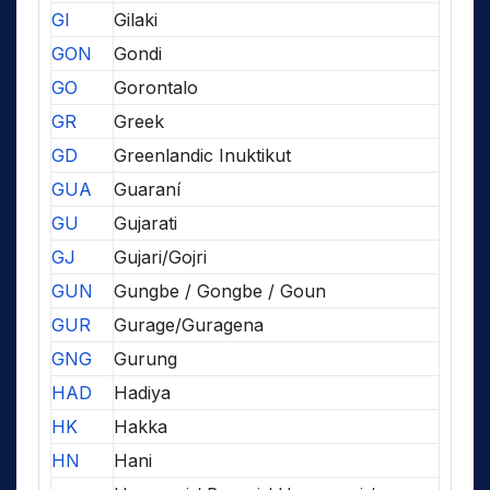
GI
Gilaki
GON
Gondi
GO
Gorontalo
GR
Greek
GD
Greenlandic Inuktikut
GUA
Guaraní
GU
Gujarati
GJ
Gujari/Gojri
GUN
Gungbe / Gongbe / Goun
GUR
Gurage/Guragena
GNG
Gurung
HAD
Hadiya
HK
Hakka
HN
Hani