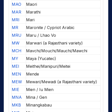
MAO
Maori
MAR
Marathi
MRI
Mari
MR
Maronite / Cypriot Arabic
MRU
Maru / Lhao Vo
MW
Marwari (a Rajasthani variety)
MCH
Mavchi/Mouchi/Mauchi/Mawchi
MY
Maya (Yucatec)
MEI
Meithei/Manipuri/Meitei
MEN
Mende
MEW
Mewari/Mewadi (a Rajasthani variety)
MIE
Mien / Iu Mien
MNA
Mina / Gen
MKB
Minangkabau