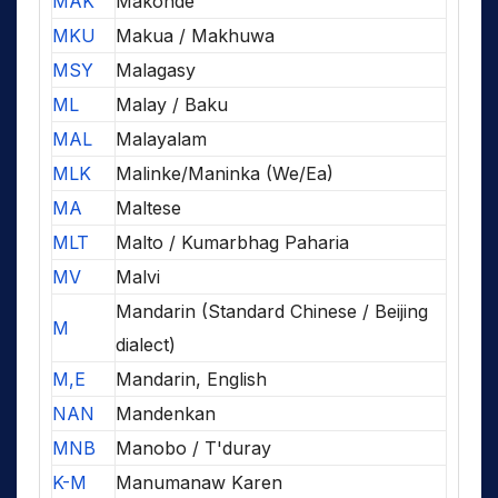
MAK
Makonde
MKU
Makua / Makhuwa
MSY
Malagasy
ML
Malay / Baku
MAL
Malayalam
MLK
Malinke/Maninka (We/Ea)
MA
Maltese
MLT
Malto / Kumarbhag Paharia
MV
Malvi
Mandarin (Standard Chinese / Beijing
M
dialect)
M,E
Mandarin, English
NAN
Mandenkan
MNB
Manobo / T'duray
K-M
Manumanaw Karen