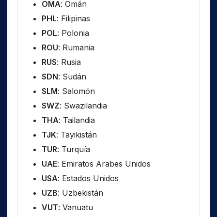
OMA
: Omán
PHL
: Filipinas
POL
: Polonia
ROU
: Rumania
RUS
: Rusia
SDN
: Sudán
SLM
: Salomón
SWZ
: Swazilandia
THA
: Tailandia
TJK
: Tayikistán
TUR
: Turquía
UAE
: Emiratos Arabes Unidos
USA
: Estados Unidos
UZB
: Uzbekistán
VUT
: Vanuatu