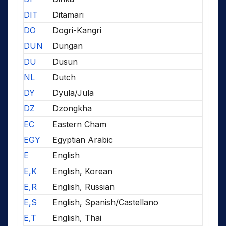
DIT
Ditamari
DO
Dogri-Kangri
DUN
Dungan
DU
Dusun
NL
Dutch
DY
Dyula/Jula
DZ
Dzongkha
EC
Eastern Cham
EGY
Egyptian Arabic
E
English
E,K
English, Korean
E,R
English, Russian
E,S
English, Spanish/Castellano
E,T
English, Thai