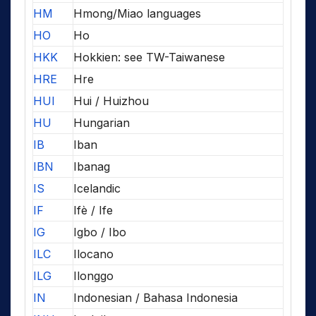
HM
Hmong/Miao languages
HO
Ho
HKK
Hokkien: see TW-Taiwanese
HRE
Hre
HUI
Hui / Huizhou
HU
Hungarian
IB
Iban
IBN
Ibanag
IS
Icelandic
IF
Ifè / Ife
IG
Igbo / Ibo
ILC
Ilocano
ILG
Ilonggo
IN
Indonesian / Bahasa Indonesia