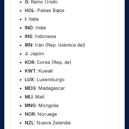
G
: Reino Unido
HOL
: Países Bajos
I
: Italia
IND
: India
INS
: Indonesia
IRN
: Irán (Rep. Islámica del)
J
: Japón
KOR
: Corea (Rep. de)
KWT
: Kuwait
LUX
: Luxemburgo
MDG
: Madagascar
MLI
: Malí
MNG
: Mongolia
NOR
: Noruega
NZL
: Nueva Zelandia