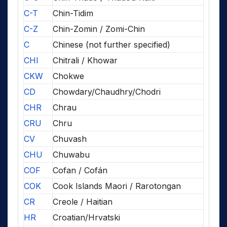
C-T
Chin-Tidim
C-Z
Chin-Zomin / Zomi-Chin
C
Chinese (not further specified)
CHI
Chitrali / Khowar
CKW
Chokwe
CD
Chowdary/Chaudhry/Chodri
CHR
Chrau
CRU
Chru
CV
Chuvash
CHU
Chuwabu
COF
Cofan / Cofán
COK
Cook Islands Maori / Rarotongan
CR
Creole / Haitian
HR
Croatian/Hrvatski