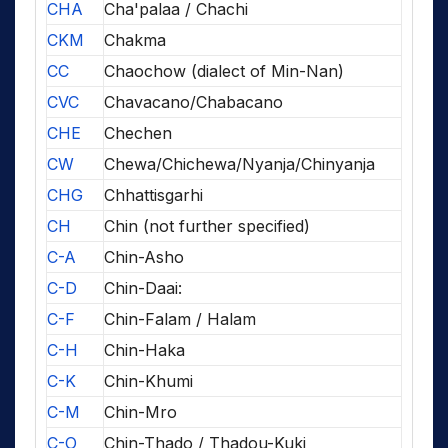
CHA
Cha'palaa / Chachi
CKM
Chakma
CC
Chaochow (dialect of Min-Nan)
CVC
Chavacano/Chabacano
CHE
Chechen
CW
Chewa/Chichewa/Nyanja/Chinyanja
CHG
Chhattisgarhi
CH
Chin (not further specified)
C-A
Chin-Asho
C-D
Chin-Daai:
C-F
Chin-Falam / Halam
C-H
Chin-Haka
C-K
Chin-Khumi
C-M
Chin-Mro
C-O
Chin-Thado / Thadou-Kuki