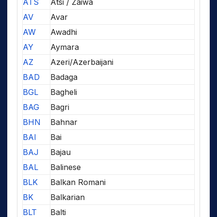
ATS
Atsi / Zaiwa
AV
Avar
AW
Awadhi
AY
Aymara
AZ
Azeri/Azerbaijani
BAD
Badaga
BGL
Bagheli
BAG
Bagri
BHN
Bahnar
BAI
Bai
BAJ
Bajau
BAL
Balinese
BLK
Balkan Romani
BK
Balkarian
BLT
Balti