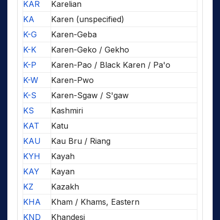
KAR
Karelian
KA
Karen (unspecified)
K-G
Karen-Geba
K-K
Karen-Geko / Gekho
K-P
Karen-Pao / Black Karen / Pa'o
K-W
Karen-Pwo
K-S
Karen-Sgaw / S'gaw
KS
Kashmiri
KAT
Katu
KAU
Kau Bru / Riang
KYH
Kayah
KAY
Kayan
KZ
Kazakh
KHA
Kham / Khams, Eastern
KND
Khandesi