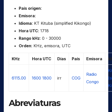
País origen
:
Emisora
:
Idioma
: KT Kituba (simplified Kikongo)
Hora UTC
: 1718
Rango kHz
: 0 - 30000
Orden
: KHz, emisora, UTC
KHz
Hora UTC
Días
País
Emisora
I
Ki
Radio
6115.00
1600
1800
irr
COG
(s
Congo
K
Abreviaturas