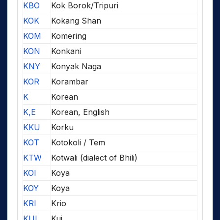
KBO
Kok Borok/Tripuri
KOK
Kokang Shan
KOM
Komering
KON
Konkani
KNY
Konyak Naga
KOR
Korambar
K
Korean
K,E
Korean, English
KKU
Korku
KOT
Kotokoli / Tem
KTW
Kotwali (dialect of Bhili)
KOI
Koya
KOY
Koya
KRI
Krio
KUI
Kui