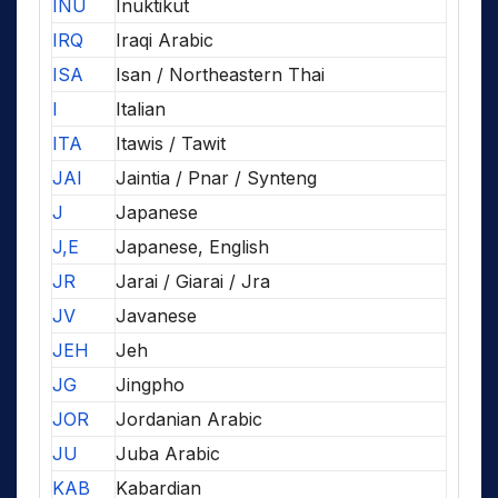
INU
Inuktikut
IRQ
Iraqi Arabic
ISA
Isan / Northeastern Thai
I
Italian
ITA
Itawis / Tawit
JAI
Jaintia / Pnar / Synteng
J
Japanese
J,E
Japanese, English
JR
Jarai / Giarai / Jra
JV
Javanese
JEH
Jeh
JG
Jingpho
JOR
Jordanian Arabic
JU
Juba Arabic
KAB
Kabardian