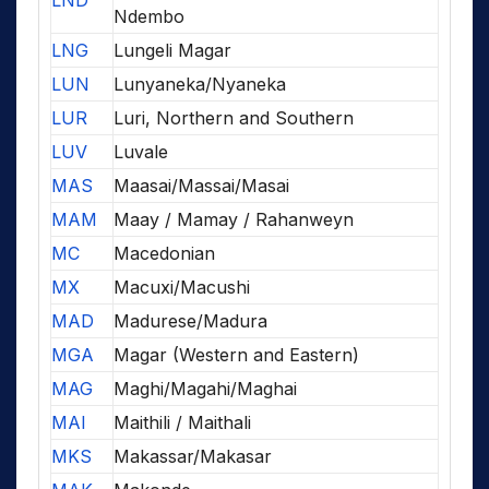
LND
Ndembo
LNG
Lungeli Magar
LUN
Lunyaneka/Nyaneka
LUR
Luri, Northern and Southern
LUV
Luvale
MAS
Maasai/Massai/Masai
MAM
Maay / Mamay / Rahanweyn
MC
Macedonian
MX
Macuxi/Macushi
MAD
Madurese/Madura
MGA
Magar (Western and Eastern)
MAG
Maghi/Magahi/Maghai
MAI
Maithili / Maithali
MKS
Makassar/Makasar