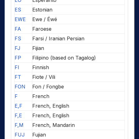
EO
Esperanto
ES
Estonian
EWE
Ewe / Éwé
FA
Faroese
FS
Farsi / Iranian Persian
FJ
Fijian
FP
Filipino (based on Tagalog)
FI
Finnish
FT
Fiote / Vili
FON
Fon / Fongbe
F
French
E,F
French, English
F,E
French, English
F,M
French, Mandarin
FUJ
Fujian