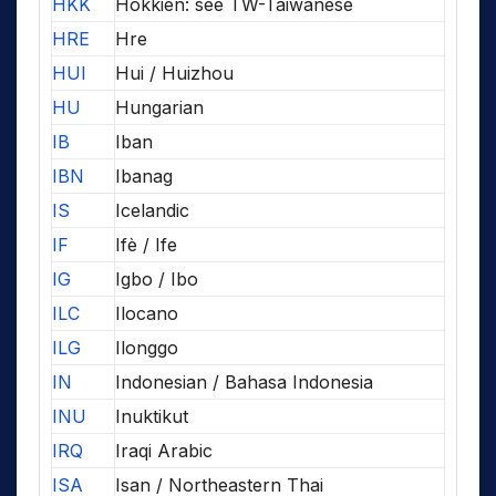
HKK
Hokkien: see TW-Taiwanese
HRE
Hre
HUI
Hui / Huizhou
HU
Hungarian
IB
Iban
IBN
Ibanag
IS
Icelandic
IF
Ifè / Ife
IG
Igbo / Ibo
ILC
Ilocano
ILG
Ilonggo
IN
Indonesian / Bahasa Indonesia
INU
Inuktikut
IRQ
Iraqi Arabic
ISA
Isan / Northeastern Thai