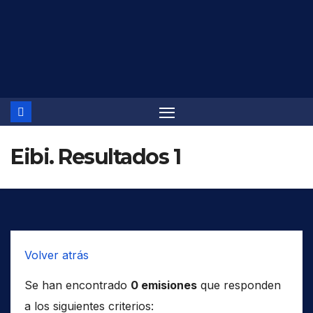
Saltar
al
contenido
Eibi. Resultados 1
Volver atrás
Se han encontrado
0 emisiones
que responden
a los siguientes criterios: