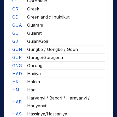
GO
Gorontalo
GR
Greek
GD
Greenlandic Inuktikut
GUA
Guaraní
GU
Gujarati
GJ
Gujari/Gojri
GUN
Gungbe / Gongbe / Goun
GUR
Gurage/Guragena
GNG
Gurung
HAD
Hadiya
HK
Hakka
HN
Hani
Haryanvi / Bangri / Harayanvi /
HAR
Hariyanvi
HAS
Hassinya/Hassaniya