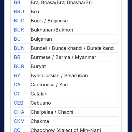
BB
Braj Bhasa/Braj Bhasha/Brij
BRU
Bru
BUG
Bugis / Buginese
BUK
Bukharian/Bukhori
BU
Bulgarian
BUN
Bundeli / Bundelkhandi / Bundelkandi
BR
Burmese / Barma / Myanmar
BUR
Buryat
BY
Byelorussian / Belarusian
CA
Cantonese / Yue
CT
Catalan
CEB
Cebuano
CHA
Cha'palaa / Chachi
CKM
Chakma
CC
Chaochow (dialect of Min-Nan)