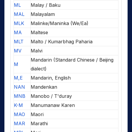
ML
Malay / Baku
MAL
Malayalam
MLK
Malinke/Maninka (We/Ea)
MA
Maltese
MLT
Malto / Kumarbhag Paharia
MV
Malvi
Mandarin (Standard Chinese / Beijing
M
dialect)
M,E
Mandarin, English
NAN
Mandenkan
MNB
Manobo / T'duray
K-M
Manumanaw Karen
MAO
Maori
MAR
Marathi