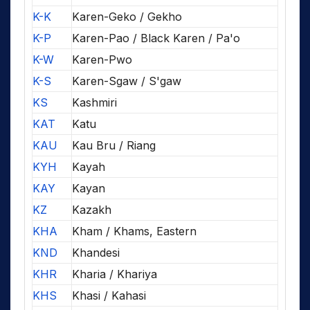
K-K
Karen-Geko / Gekho
K-P
Karen-Pao / Black Karen / Pa'o
K-W
Karen-Pwo
K-S
Karen-Sgaw / S'gaw
KS
Kashmiri
KAT
Katu
KAU
Kau Bru / Riang
KYH
Kayah
KAY
Kayan
KZ
Kazakh
KHA
Kham / Khams, Eastern
KND
Khandesi
KHR
Kharia / Khariya
KHS
Khasi / Kahasi