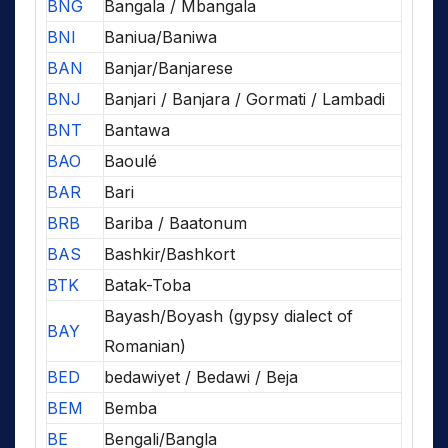
BNG
Bangala / Mbangala
BNI
Baniua/Baniwa
BAN
Banjar/Banjarese
BNJ
Banjari / Banjara / Gormati / Lambadi
BNT
Bantawa
BAO
Baoulé
BAR
Bari
BRB
Bariba / Baatonum
BAS
Bashkir/Bashkort
BTK
Batak-Toba
Bayash/Boyash (gypsy dialect of
BAY
Romanian)
BED
bedawiyet / Bedawi / Beja
BEM
Bemba
BE
Bengali/Bangla