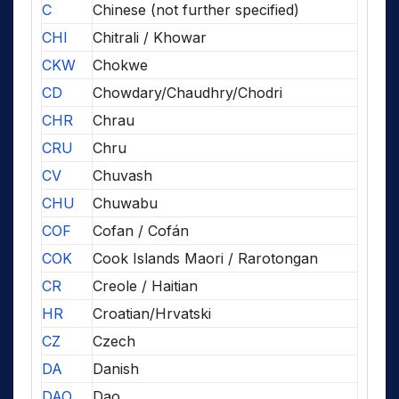
C
Chinese (not further specified)
CHI
Chitrali / Khowar
CKW
Chokwe
CD
Chowdary/Chaudhry/Chodri
CHR
Chrau
CRU
Chru
CV
Chuvash
CHU
Chuwabu
COF
Cofan / Cofán
COK
Cook Islands Maori / Rarotongan
CR
Creole / Haitian
HR
Croatian/Hrvatski
CZ
Czech
DA
Danish
DAO
Dao