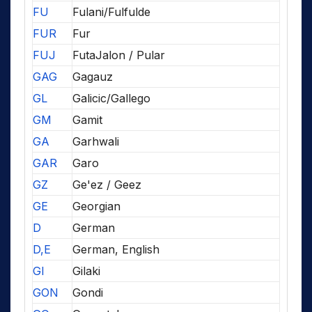
FU
Fulani/Fulfulde
FUR
Fur
FUJ
FutaJalon / Pular
GAG
Gagauz
GL
Galicic/Gallego
GM
Gamit
GA
Garhwali
GAR
Garo
GZ
Ge'ez / Geez
GE
Georgian
D
German
D,E
German, English
GI
Gilaki
GON
Gondi