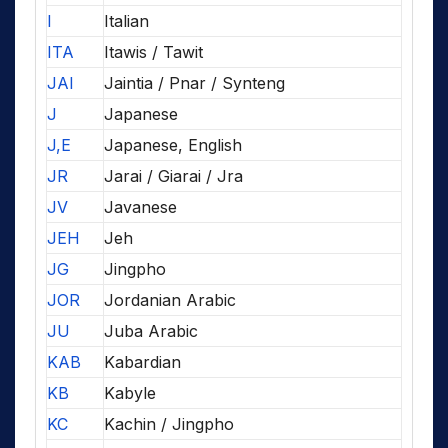
I
Italian
ITA
Itawis / Tawit
JAI
Jaintia / Pnar / Synteng
J
Japanese
J,E
Japanese, English
JR
Jarai / Giarai / Jra
JV
Javanese
JEH
Jeh
JG
Jingpho
JOR
Jordanian Arabic
JU
Juba Arabic
KAB
Kabardian
KB
Kabyle
KC
Kachin / Jingpho