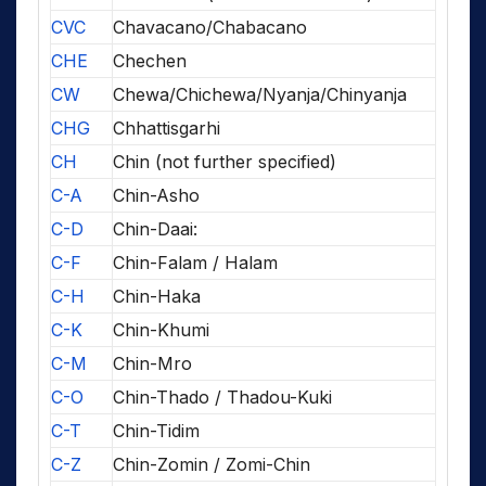
CVC
Chavacano/Chabacano
CHE
Chechen
CW
Chewa/Chichewa/Nyanja/Chinyanja
CHG
Chhattisgarhi
CH
Chin (not further specified)
C-A
Chin-Asho
C-D
Chin-Daai:
C-F
Chin-Falam / Halam
C-H
Chin-Haka
C-K
Chin-Khumi
C-M
Chin-Mro
C-O
Chin-Thado / Thadou-Kuki
C-T
Chin-Tidim
C-Z
Chin-Zomin / Zomi-Chin