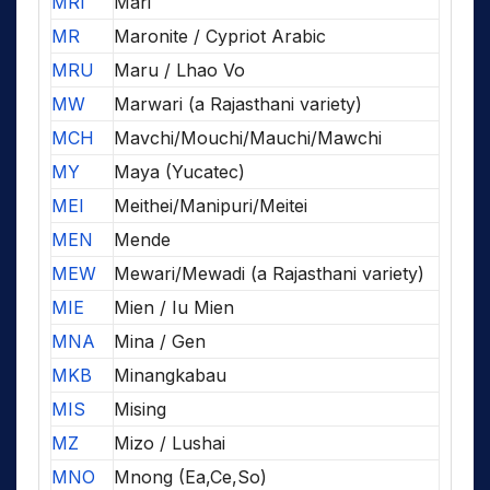
MRI
Mari
MR
Maronite / Cypriot Arabic
MRU
Maru / Lhao Vo
MW
Marwari (a Rajasthani variety)
MCH
Mavchi/Mouchi/Mauchi/Mawchi
MY
Maya (Yucatec)
MEI
Meithei/Manipuri/Meitei
MEN
Mende
MEW
Mewari/Mewadi (a Rajasthani variety)
MIE
Mien / Iu Mien
MNA
Mina / Gen
MKB
Minangkabau
MIS
Mising
MZ
Mizo / Lushai
MNO
Mnong (Ea,Ce,So)