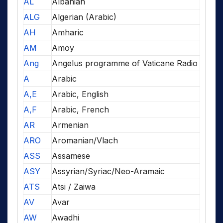
AL
Albanian
ALG
Algerian (Arabic)
AH
Amharic
AM
Amoy
Ang
Angelus programme of Vaticane Radio
A
Arabic
A,E
Arabic, English
A,F
Arabic, French
AR
Armenian
ARO
Aromanian/Vlach
ASS
Assamese
ASY
Assyrian/Syriac/Neo-Aramaic
ATS
Atsi / Zaiwa
AV
Avar
AW
Awadhi