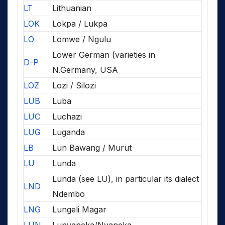
LT
Lithuanian
LOK
Lokpa / Lukpa
LO
Lomwe / Ngulu
Lower German (varieties in
D-P
N.Germany, USA
LOZ
Lozi / Silozi
LUB
Luba
LUC
Luchazi
LUG
Luganda
LB
Lun Bawang / Murut
LU
Lunda
Lunda (see LU), in particular its dialect
LND
Ndembo
LNG
Lungeli Magar