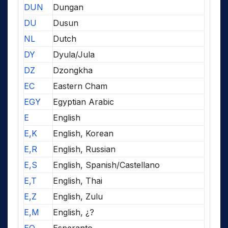
DUN
Dungan
DU
Dusun
NL
Dutch
DY
Dyula/Jula
DZ
Dzongkha
EC
Eastern Cham
EGY
Egyptian Arabic
E
English
E,K
English, Korean
E,R
English, Russian
E,S
English, Spanish/Castellano
E,T
English, Thai
E,Z
English, Zulu
E,M
English, ¿?