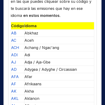
en las que puedes cliquear sobre su código y
te buscará las emisiones que hay en ese
idioma
en estos momentos
.
Código
Idioma
AB
Abkhaz
AC
Aceh
ACH
Achang / Ngac'ang
ADI
Adi
AJ
Adja / Aja-Gbe
AD
Adygea / Adyghe / Circassian
AFA
Afar
AF
Afrikaans
AK
Akha
AKL
Aklanon