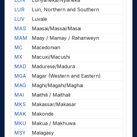
LUN
Lunyaneka/Nyaneka
LUR
Luri, Northern and Southern
LUV
Luvale
MAS
Maasai/Massai/Masai
MAM
Maay / Mamay / Rahanweyn
MC
Macedonian
MX
Macuxi/Macushi
MAD
Madurese/Madura
MGA
Magar (Western and Eastern)
MAG
Maghi/Magahi/Maghai
MAI
Maithili / Maithali
MKS
Makassar/Makasar
MAK
Makonde
MKU
Makua / Makhuwa
MSY
Malagasy