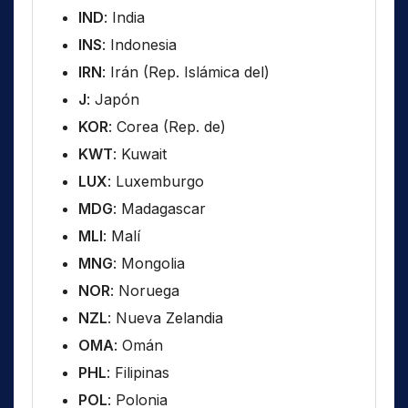
IND
: India
INS
: Indonesia
IRN
: Irán (Rep. Islámica del)
J
: Japón
KOR
: Corea (Rep. de)
KWT
: Kuwait
LUX
: Luxemburgo
MDG
: Madagascar
MLI
: Malí
MNG
: Mongolia
NOR
: Noruega
NZL
: Nueva Zelandia
OMA
: Omán
PHL
: Filipinas
POL
: Polonia