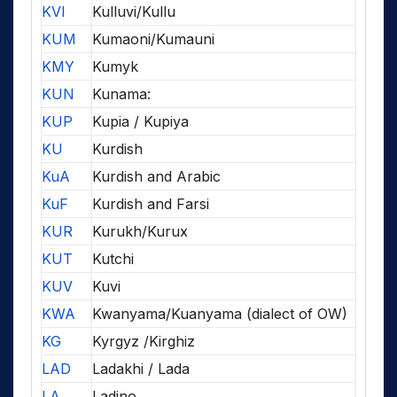
KVI
Kulluvi/Kullu
KUM
Kumaoni/Kumauni
KMY
Kumyk
KUN
Kunama:
KUP
Kupia / Kupiya
KU
Kurdish
KuA
Kurdish and Arabic
KuF
Kurdish and Farsi
KUR
Kurukh/Kurux
KUT
Kutchi
KUV
Kuvi
KWA
Kwanyama/Kuanyama (dialect of OW)
KG
Kyrgyz /Kirghiz
LAD
Ladakhi / Lada
LA
Ladino