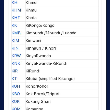
KH
Khmer
KHM
Khmu
KHT
Khota
KK
KiKongo/Kongo
KMB
Kimbundu/Mbundu/Luanda
KIM
Kimwani
KIN
Kinnauri / Kinori
KRW
KinyaRwanda
KNK
KinyaRwanda-KiRundi
KiR
KiRundi
KT
Kituba (simplified Kikongo)
KOH
Koho/Kohor
KBO
Kok Borok/Tripuri
KOK
Kokang Shan
KOM
Komering