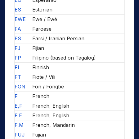
EO
Esperanto
ES
Estonian
EWE
Ewe / Éwé
FA
Faroese
FS
Farsi / Iranian Persian
FJ
Fijian
FP
Filipino (based on Tagalog)
FI
Finnish
FT
Fiote / Vili
FON
Fon / Fongbe
F
French
E,F
French, English
F,E
French, English
F,M
French, Mandarin
FUJ
Fujian