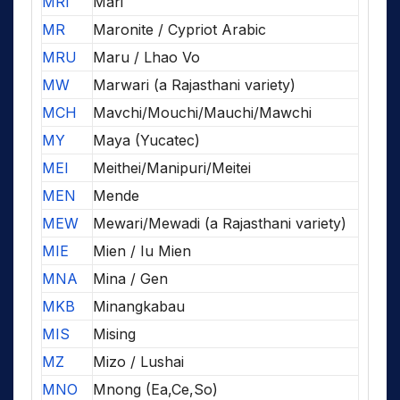
MRI
Mari
MR
Maronite / Cypriot Arabic
MRU
Maru / Lhao Vo
MW
Marwari (a Rajasthani variety)
MCH
Mavchi/Mouchi/Mauchi/Mawchi
MY
Maya (Yucatec)
MEI
Meithei/Manipuri/Meitei
MEN
Mende
MEW
Mewari/Mewadi (a Rajasthani variety)
MIE
Mien / Iu Mien
MNA
Mina / Gen
MKB
Minangkabau
MIS
Mising
MZ
Mizo / Lushai
MNO
Mnong (Ea,Ce,So)