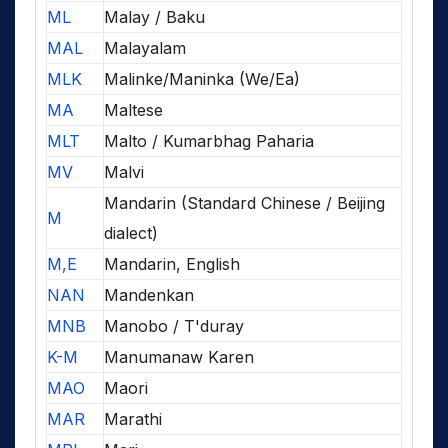
ML
Malay / Baku
MAL
Malayalam
MLK
Malinke/Maninka (We/Ea)
MA
Maltese
MLT
Malto / Kumarbhag Paharia
MV
Malvi
Mandarin (Standard Chinese / Beijing
M
dialect)
M,E
Mandarin, English
NAN
Mandenkan
MNB
Manobo / T'duray
K-M
Manumanaw Karen
MAO
Maori
MAR
Marathi