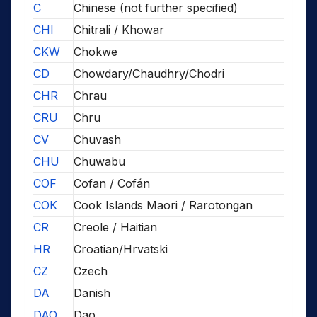
C
Chinese (not further specified)
CHI
Chitrali / Khowar
CKW
Chokwe
CD
Chowdary/Chaudhry/Chodri
CHR
Chrau
CRU
Chru
CV
Chuvash
CHU
Chuwabu
COF
Cofan / Cofán
COK
Cook Islands Maori / Rarotongan
CR
Creole / Haitian
HR
Croatian/Hrvatski
CZ
Czech
DA
Danish
DAO
Dao