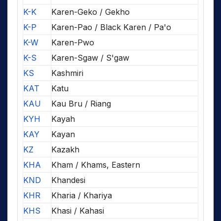
K-K
Karen-Geko / Gekho
K-P
Karen-Pao / Black Karen / Pa'o
K-W
Karen-Pwo
K-S
Karen-Sgaw / S'gaw
KS
Kashmiri
KAT
Katu
KAU
Kau Bru / Riang
KYH
Kayah
KAY
Kayan
KZ
Kazakh
KHA
Kham / Khams, Eastern
KND
Khandesi
KHR
Kharia / Khariya
KHS
Khasi / Kahasi