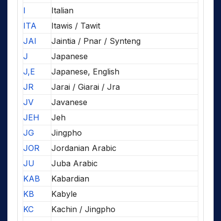
I
Italian
ITA
Itawis / Tawit
JAI
Jaintia / Pnar / Synteng
J
Japanese
J,E
Japanese, English
JR
Jarai / Giarai / Jra
JV
Javanese
JEH
Jeh
JG
Jingpho
JOR
Jordanian Arabic
JU
Juba Arabic
KAB
Kabardian
KB
Kabyle
KC
Kachin / Jingpho