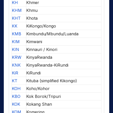
KH
Khmer
KHM
Khmu
KHT
Khota
KK
KiKongo/Kongo
KMB
Kimbundu/Mbundu/Luanda
KIM
Kimwani
KIN
Kinnauri / Kinori
KRW
KinyaRwanda
KNK
KinyaRwanda-KiRundi
KiR
KiRundi
KT
Kituba (simplified Kikongo)
KOH
Koho/Kohor
KBO
Kok Borok/Tripuri
KOK
Kokang Shan
KOM
Komering