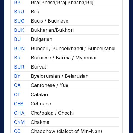
BB
Braj Bhasa/Braj Bhasha/Brij
BRU
Bru
BUG
Bugis / Buginese
BUK
Bukharian/Bukhori
BU
Bulgarian
BUN
Bundeli / Bundelkhandi / Bundelkandi
BR
Burmese / Barma / Myanmar
BUR
Buryat
BY
Byelorussian / Belarusian
CA
Cantonese / Yue
CT
Catalan
CEB
Cebuano
CHA
Cha'palaa / Chachi
CKM
Chakma
CC
Chaochow (dialect of Min-Nan)