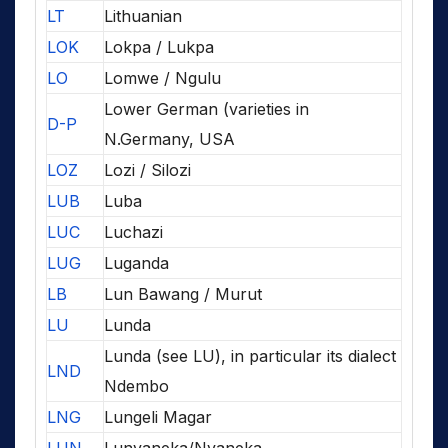
LT
Lithuanian
LOK
Lokpa / Lukpa
LO
Lomwe / Ngulu
Lower German (varieties in
D-P
N.Germany, USA
LOZ
Lozi / Silozi
LUB
Luba
LUC
Luchazi
LUG
Luganda
LB
Lun Bawang / Murut
LU
Lunda
Lunda (see LU), in particular its dialect
LND
Ndembo
LNG
Lungeli Magar