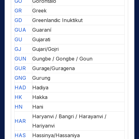
GO
Gorontalo
GR
Greek
GD
Greenlandic Inuktikut
GUA
Guaraní
GU
Gujarati
GJ
Gujari/Gojri
GUN
Gungbe / Gongbe / Goun
GUR
Gurage/Guragena
GNG
Gurung
HAD
Hadiya
HK
Hakka
HN
Hani
Haryanvi / Bangri / Harayanvi /
HAR
Hariyanvi
HAS
Hassinya/Hassaniya