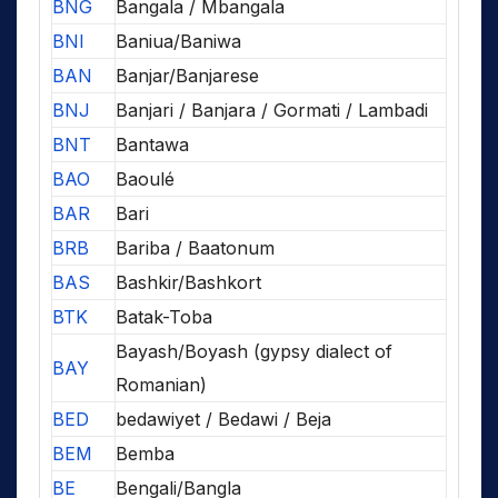
BNG
Bangala / Mbangala
BNI
Baniua/Baniwa
BAN
Banjar/Banjarese
BNJ
Banjari / Banjara / Gormati / Lambadi
BNT
Bantawa
BAO
Baoulé
BAR
Bari
BRB
Bariba / Baatonum
BAS
Bashkir/Bashkort
BTK
Batak-Toba
Bayash/Boyash (gypsy dialect of
BAY
Romanian)
BED
bedawiyet / Bedawi / Beja
BEM
Bemba
BE
Bengali/Bangla