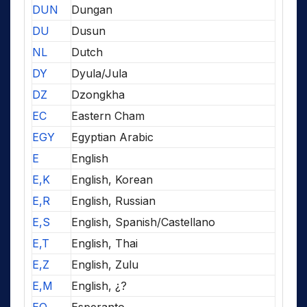
DUN
Dungan
DU
Dusun
NL
Dutch
DY
Dyula/Jula
DZ
Dzongkha
EC
Eastern Cham
EGY
Egyptian Arabic
E
English
E,K
English, Korean
E,R
English, Russian
E,S
English, Spanish/Castellano
E,T
English, Thai
E,Z
English, Zulu
E,M
English, ¿?