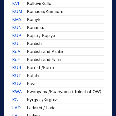
KVI
Kulluvi/Kullu
KUM
Kumaoni/Kumauni
KMY
Kumyk
KUN
Kunama:
KUP
Kupia / Kupiya
KU
Kurdish
KuA
Kurdish and Arabic
KuF
Kurdish and Farsi
KUR
Kurukh/Kurux
KUT
Kutchi
KUV
Kuvi
KWA
Kwanyama/Kuanyama (dialect of OW)
KG
Kyrgyz /Kirghiz
LAD
Ladakhi / Lada
LA
Ladino