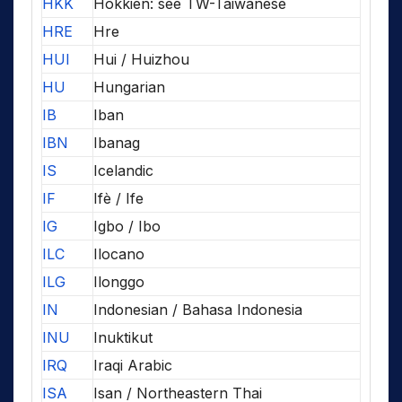
HKK
Hokkien: see TW-Taiwanese
HRE
Hre
HUI
Hui / Huizhou
HU
Hungarian
IB
Iban
IBN
Ibanag
IS
Icelandic
IF
Ifè / Ife
IG
Igbo / Ibo
ILC
Ilocano
ILG
Ilonggo
IN
Indonesian / Bahasa Indonesia
INU
Inuktikut
IRQ
Iraqi Arabic
ISA
Isan / Northeastern Thai