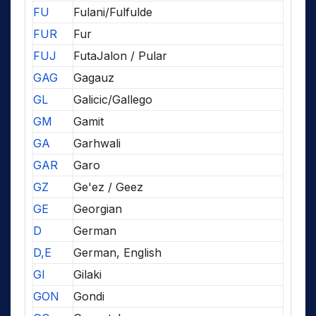
FU
Fulani/Fulfulde
FUR
Fur
FUJ
FutaJalon / Pular
GAG
Gagauz
GL
Galicic/Gallego
GM
Gamit
GA
Garhwali
GAR
Garo
GZ
Ge'ez / Geez
GE
Georgian
D
German
D,E
German, English
GI
Gilaki
GON
Gondi