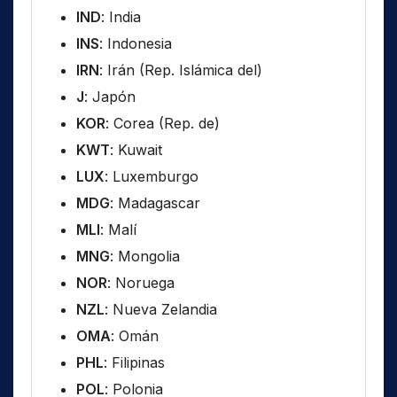
IND
: India
INS
: Indonesia
IRN
: Irán (Rep. Islámica del)
J
: Japón
KOR
: Corea (Rep. de)
KWT
: Kuwait
LUX
: Luxemburgo
MDG
: Madagascar
MLI
: Malí
MNG
: Mongolia
NOR
: Noruega
NZL
: Nueva Zelandia
OMA
: Omán
PHL
: Filipinas
POL
: Polonia