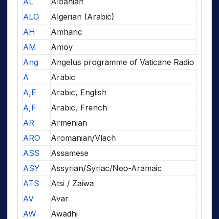
AL
Albanian
ALG
Algerian (Arabic)
AH
Amharic
AM
Amoy
Ang
Angelus programme of Vaticane Radio
A
Arabic
A,E
Arabic, English
A,F
Arabic, French
AR
Armenian
ARO
Aromanian/Vlach
ASS
Assamese
ASY
Assyrian/Syriac/Neo-Aramaic
ATS
Atsi / Zaiwa
AV
Avar
AW
Awadhi