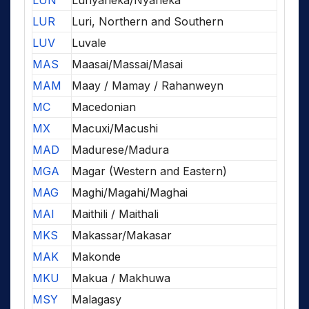
LUN
Lunyaneka/Nyaneka
LUR
Luri, Northern and Southern
LUV
Luvale
MAS
Maasai/Massai/Masai
MAM
Maay / Mamay / Rahanweyn
MC
Macedonian
MX
Macuxi/Macushi
MAD
Madurese/Madura
MGA
Magar (Western and Eastern)
MAG
Maghi/Magahi/Maghai
MAI
Maithili / Maithali
MKS
Makassar/Makasar
MAK
Makonde
MKU
Makua / Makhuwa
MSY
Malagasy