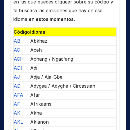
en las que puedes cliquear sobre su código y
te buscará las emisiones que hay en ese
idioma
en estos momentos
.
Código
Idioma
AB
Abkhaz
AC
Aceh
ACH
Achang / Ngac'ang
ADI
Adi
AJ
Adja / Aja-Gbe
AD
Adygea / Adyghe / Circassian
AFA
Afar
AF
Afrikaans
AK
Akha
AKL
Aklanon