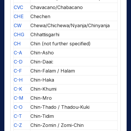
CVC
Chavacano/Chabacano
CHE
Chechen
CW
Chewa/Chichewa/Nyanja/Chinyanja
CHG
Chhattisgarhi
CH
Chin (not further specified)
C-A
Chin-Asho
C-D
Chin-Daai:
C-F
Chin-Falam / Halam
C-H
Chin-Haka
C-K
Chin-Khumi
C-M
Chin-Mro
C-O
Chin-Thado / Thadou-Kuki
C-T
Chin-Tidim
C-Z
Chin-Zomin / Zomi-Chin