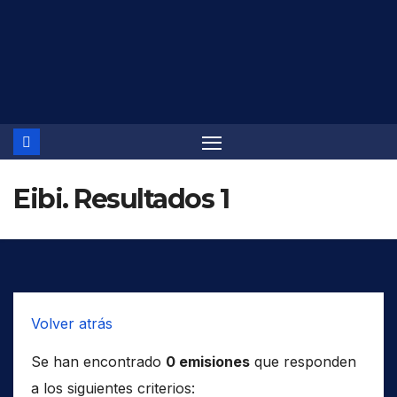
Saltar
al
contenido
Eibi. Resultados 1
Volver atrás
Se han encontrado
0 emisiones
que responden
a los siguientes criterios: