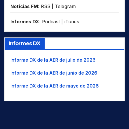
BAJ
Bajau
W..
O..
USA
SLM
Noticias FM
:
RSS
|
Telegram
BAL
Balinese
WIO
UZB
Océano Índico occidental
SWZ
VUT
BLK
Balkan Romani
WNA
NO América
THA
Informes DX
:
Podcast
|
iTunes
BK
Balkarian
WNW
O-NO
TJK
BLT
Balti
WSW
O-SO
TUR
Informes DX
BC
Baluchi
UAE
USA
BM
Bambara/Bamanankan
Informe DX de la AER de julio de 2026
UZB
BNG
Bangala / Mbangala
VUT
Informe DX de la AER de junio de 2026
BNI
Baniua/Baniwa
BAN
Banjar/Banjarese
Informe DX de la AER de mayo de 2026
Banjari / Banjara / Gormati /
BNJ
Lambadi
BNT
Bantawa
BAO
Baoulé
BAR
Bari