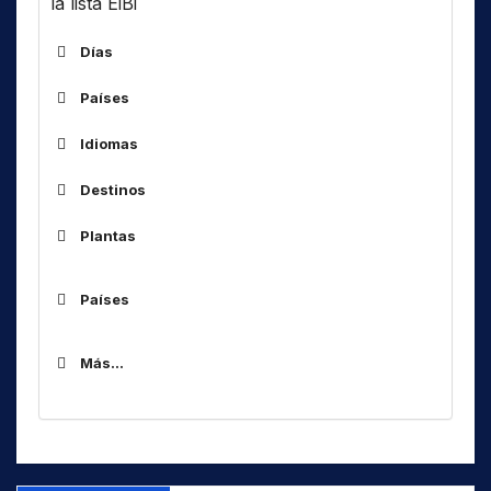
la lista EiBi
Días
Países
ALG
Idiomas
ARM
Destinos
ARS
Af
África
AUS
Plantas
Am
América(s)
BOT
As
Asia
BUL
Países
Código
Idioma
C..
Central ..
CHN
ALG
AB
Abkhaz
Caribe, Golfode Mexico, aguas de
CUB
Más...
ARM
Car
AC
Aceh
Florida
CVA
ARS
ACH
Achang / Ngac'ang
Cau
D
Caucaso
AUS
ADI
Adi
DNK
CIS
es URSS
BOT